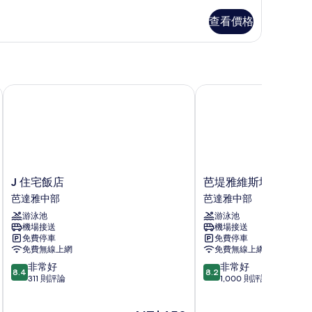
房
查看價格
的
所
有
相
J 住宅飯店
芭堤雅維斯塔飯店
片
J
芭
J 住宅飯店
芭堤雅維斯塔飯店
住
堤
芭達雅中部
芭達雅中部
宅
雅
游泳池
游泳池
飯
維
機場接送
機場接送
店
斯
免費停車
免費停車
芭
塔
免費無線上網
免費無線上網
達
飯
8.4
8.2
非常好
非常好
雅
店
8.4
8.2
分，
分，
311 則評論
1,000 則評論
中
芭
滿
滿
部
達
分
分
雅