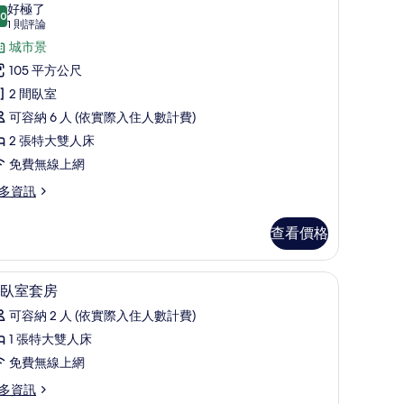
示
好極了
.0
10.0 分，滿分 10 分
頂
(1
1 則評論
則
樓
城市景
評
客
105 平方公尺
論)
,
2 間臥室
可容納 6 人 (依實際入住人數計費)
間
2 張特大雙人床
臥
免費無線上網
室
多資訊
的
所
查看價格
有
/窗簾
相
迷你吧、客房內保險箱、書桌、遮光布/窗簾
顯
28
臥室套房
片
示
可容納 2 人 (依實際入住人數計費)
一
1 張特大雙人床
臥
免費無線上網
室
多資訊
套