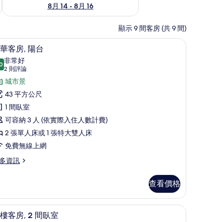
8月 14 - 8月 16
顯示 9 間客房 (共 9 間)
箱、書桌、遮光布/窗簾
豪華客房, 陽台 | 迷你吧、客房內保險箱、書桌
顯
9
華客房, 陽台
示
非常好
0
8.0 分，滿分 10 分
豪
(2
2 則評論
則
華
城市景
評
客
43 平方公尺
論)
,
1 間臥室
陽
可容納 3 人 (依實際入住人數計費)
台
2 張單人床或 1 張特大雙人床
的
免費無線上網
所
多資訊
有
查看價格
相
片
 LCD 液晶電視、有線頻道、電視
頂樓客房, 2 間臥室 | 起居區 | 32-吋 LCD
顯
12
樓客房, 2 間臥室