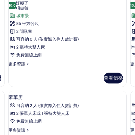
示
台
好極了
情
10.0
的
10
10.0 分，滿分 10 分
家
(1
1 則評論
詳
則
庭
城市景
情
評
套
85 平方公尺
論)
房,
2 間臥室
房
2
2
可容納 6 人 (依實際入住人數計費)
間
2 張特大雙人床
臥
免費無線上網
室
更
更
更多資訊
更
多
多
的
家
頂
所
格
查看價格
庭
樓
有
套
客
房,
房,
遮光布/窗簾
相
迷你吧、客房內保險箱、書桌、遮光布
顯
13
2
2
豪華房
一
片
示
間
間
可容納 2 人 (依實際入住人數計費)
臥
臥
豪
室
室
2 張單人床或 1 張特大雙人床
華
的
的
免費無線上網
詳
詳
房
情
情
更
更
更多資訊
更
的