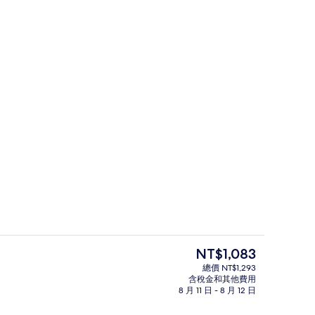
2 間餐廳；供應早餐、午餐、晚餐和早
目
NT$1,083
前
總價 NT$1,293
的
含稅金和其他費用
套房, 1 間臥室 | 露台/庭院
價
8 月 11 日 - 8 月 12 日
格
是