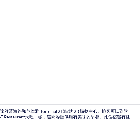
大廳休息區
路和芭達雅 Terminal 21 (航站 21) 購物中心。旅客可以到附
 Restaurant大吃一頓，這間餐廳供應有美味的早餐。此住宿還有健
住宿正面