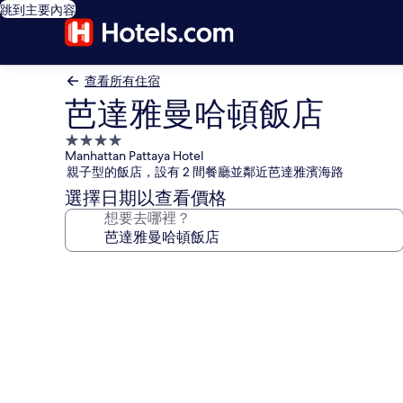
跳到主要內容
查看所有住宿
芭達雅曼哈頓飯店
4.0
Manhattan Pattaya Hotel
星
親子型的飯店，設有 2 間餐廳並鄰近芭達雅濱海路
級
選擇日期以查看價格
住
想要去哪裡？
宿
芭
達
雅
曼
哈