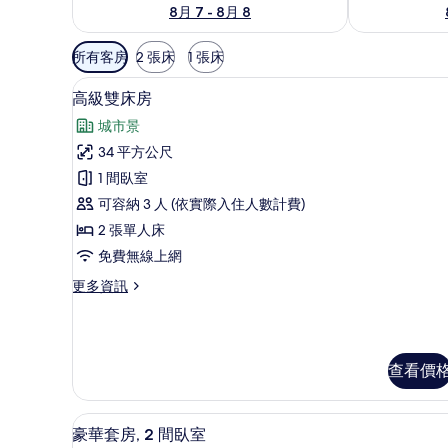
8月 7 - 8月 8
可
所有客房
2 張床
1 張床
用
高級雙床房 | 迷你吧、客房內
顯
的
8
高級雙床房
示
客
城市景
房
高
34 平方公尺
篩
級
1 間臥室
選
雙
條
可容納 3 人 (依實際入住人數計費)
床
件
2 張單人床
房
免費無線上網
的
更
更多資訊
所
多
有
高
級
相
雙
查看價
片
床
房
的
豪華套房, 2 間臥室 | 起居區 |
顯
詳
13
豪華套房, 2 間臥室
情