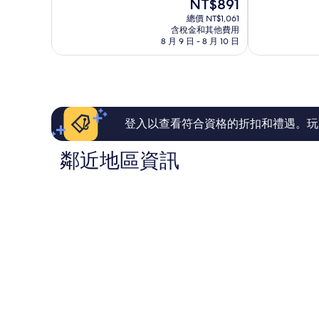
現
NT$891
10
10
在
分，
分，
總價 NT$1,061
價
非
有
含稅金和其他費用
格
8 月 9 日 - 8 月 10 日
常
夠
為
好，
讚，
NT$891
256
356
則
則
評
評
論
論
登入以查看符合資格的折扣和禮遇。玩
鄰近地區資訊