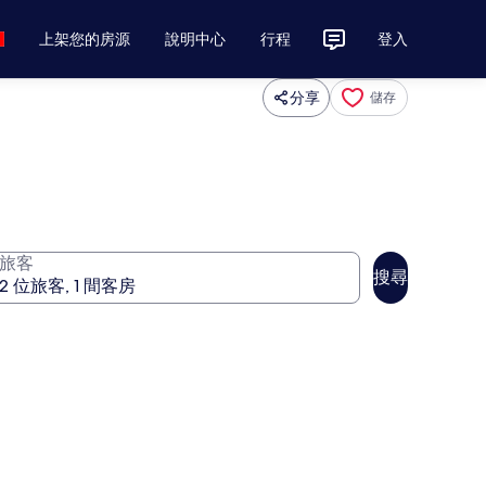
上架您的房源
說明中心
行程
登入
分享
儲存
旅客
搜尋