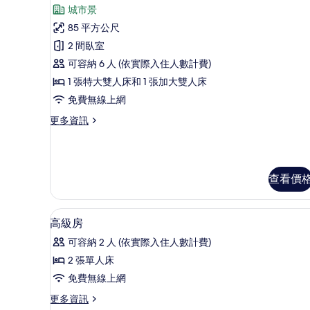
示
城市景
豪
85 平方公尺
華
2 間臥室
套
可容納 6 人 (依實際入住人數計費)
房,
1 張特大雙人床和 1 張加大雙人床
2
免費無線上網
間
更
更多資訊
臥
多
室
豪
華
的
套
所
查看價
房,
2
有
間
相
迷你吧、客房內保險箱、書桌、
顯
臥
16
高級房
片
室
示
可容納 2 人 (依實際入住人數計費)
的
高
詳
2 張單人床
級
情
免費無線上網
房
更
更多資訊
的