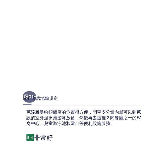
頓
飯
店
的
相
片
集
91+
簡介
客房
地點
規定
芭達雅曼哈頓飯店的位置很方便，開車 5 分鐘內就可以到芭達雅濱海
設的室外游泳池游泳放鬆，然後再去這裡 2 間餐廳之一的EAT
身中心、兒童游泳池和露台等便利設施服務。
評
非常好
8.4
8.4 分，滿分 10 分，