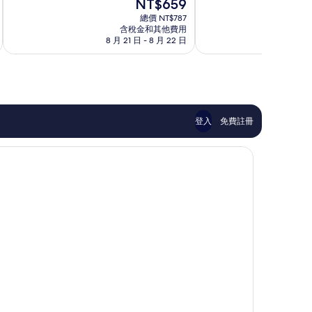
現
NT$659
10
10
中
在
分，
分，
總價 NT$787
部
價
非
非
含稅金和其他費用
格
8 月 21 日 - 8 月 22 日
8 月
常
常
為
好，
好，
NT$659
311
1,000
則
則
評
評
論
論
登入
免費註冊