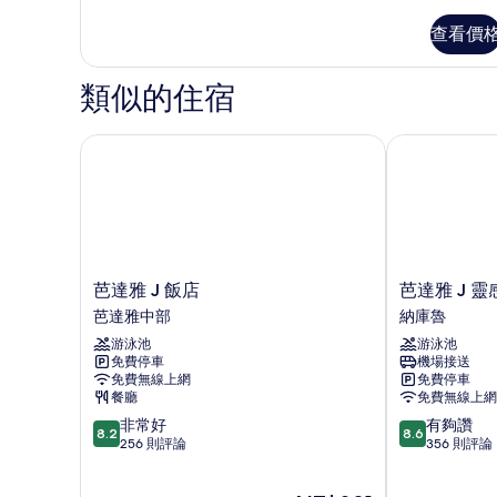
多
所
高
查看價
級
有
房
相
的
類似的住宿
詳
片
情
芭達雅 J 飯店
芭達雅 J 靈
芭
芭
芭達雅 J 飯店
芭達雅 J 
達
達
芭達雅中部
納庫魯
雅
雅
游泳池
游泳池
J
J
免費停車
機場接送
飯
靈
免費無線上網
免費停車
店
感
餐廳
免費無線上網
芭
飯
8.2
8.6
非常好
有夠讚
達
店
8.2
8.6
分，
分，
256 則評論
356 則評論
雅
納
滿
滿
中
庫
分
分
部
魯