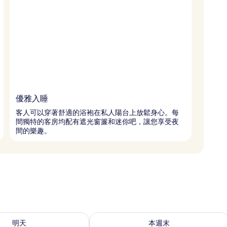
優雅入睡
客人可以穿著舒適的浴袍在私人陽台上放鬆身心。每
間獨特的客房均配有遮光窗簾和迷你吧，讓您享受夜
間的樂趣。
8 - 8月 9) 的供應情況
查看本週末 (8月 7 - 8月 9) 的供應情況
明天
本週末