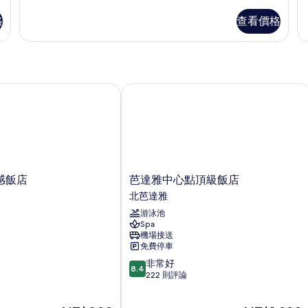
多
多
所
豪
一
格
查看價格
華
臥
有
房
室
相
的
套
詳
房
片
情
的
詳
感飯店
芭達雅中心點頂級飯店
情
芭
靈感飯店
芭達雅中心點頂級飯店
達
北芭達雅
雅
游泳池
中
Spa
心
機場接送
點
免費停車
頂
8.4
非常好
級
8.4
分，
222 則評論
飯
滿
店
分
北