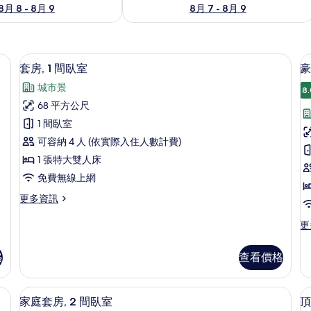
8月 8 - 8月 9
8月 7 - 8月 9
保險箱、書桌、遮光布/窗簾
套房, 1 間臥室 | 迷你吧、客房內保險
顯
12
套房, 1 間臥室
豪
示
城市景
8.
套
68 平方公尺
房,
1 間臥室
1
可容納 4 人 (依實際入住人數計費)
間
房
1 張特大雙人床
臥
免費無線上網
室
更
更多資訊
的
多
所
套
更
更
房,
多
有
1
豪
相
格
查看價格
間
華
臥
片
客
室
房,
 32-吋 LCD 液晶電視、有線頻道、電視
家庭套房, 2 間臥室 | 起居區 | 32-吋
顯
的
11
陽
家庭套房, 2 間臥室
頂
詳