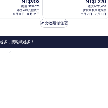
現
現
NT$903
NT$1,220
10
芭
在
在
分，
總價 NT$1,078
達
總價 NT$1,458
價
價
非
含稅金和其他費用
含稅金和其他費用
雅
格
格
8 月 11 日 - 8 月 12 日
9 月 7 日 - 9 月 8 日
常
為
為
好，
NT$903
NT$1,220
比較類似住宿
222
則
評
論
越多，獎勵就越多！