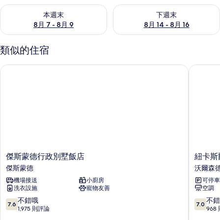
查看本週末 (8月 7 - 8月 9) 的供應情況
查看下週末 (8月 14 - 8月 16)
本週末
下週末
8月 7 - 8月 9
8月 14 - 8月 16
類似的住宿
傑斯蒙德行政別墅飯店
紐卡斯爾
傑
紐
傑斯蒙德行政別墅飯店
紐卡斯
斯
卡
傑斯蒙德
沃爾森
蒙
斯
機場接送
小廚房
可停車
德
爾
洗衣設施
寵物友善
空調
行
宜
政
必
7.6
7.0
不錯哦
不錯
7.6
7.0
別
思
分，
分，
1,975 則評論
968
墅
預
滿
滿