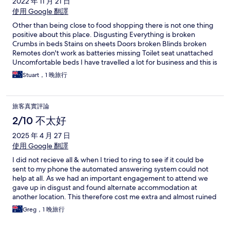
2022 年 11 月 21 日
使用 Google 翻譯
Other than being close to food shopping there is not one thing
positive about this place. Disgusting Everything is broken
Crumbs in beds Stains on sheets Doors broken Blinds broken
Remotes don't work as batteries missing Toilet seat unattached
Uncomfortable beds I have travelled a lot for business and this is
BY FAR the worst place I have ever stayed at. Do yourself a
Stuart，1 晚旅行
favour and never stay here!!! It makes sense now why this was
the last one available In future I would travel further. Avoid at all
costs
旅客真實評論
2/10 不太好
2025 年 4 月 27 日
使用 Google 翻譯
I did not recieve all & when I tried to ring to see if it could be
sent to my phone the automated answering system could not
help at all. As we had an important engagement to attend we
gave up in disgust and found alternate accommodation at
another location. This therefore cost me extra and almost ruined
our day Both myself and my wife are sure that we will not use
Greg，1 晚旅行
you again