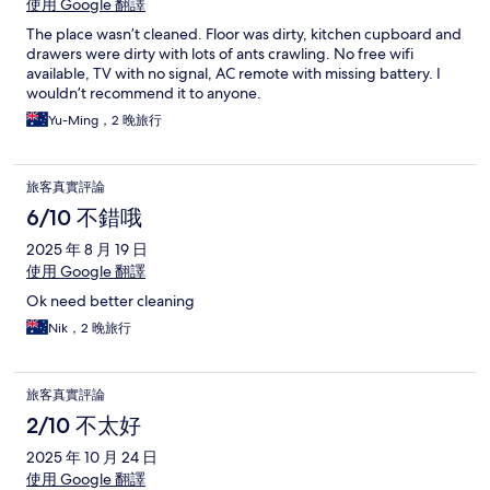
使用 Google 翻譯
The place wasn’t cleaned. Floor was dirty, kitchen cupboard and
drawers were dirty with lots of ants crawling. No free wifi
available, TV with no signal, AC remote with missing battery. I
wouldn’t recommend it to anyone.
Yu-Ming，2 晚旅行
旅客真實評論
6/10 不錯哦
2025 年 8 月 19 日
使用 Google 翻譯
Ok need better cleaning
Nik，2 晚旅行
旅客真實評論
2/10 不太好
2025 年 10 月 24 日
使用 Google 翻譯