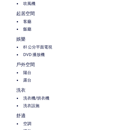
吹風機
起居空間
客廳
飯廳
娛樂
81 公分平面電視
DVD 播放機
戶外空間
陽台
露台
洗衣
洗衣機/烘衣機
洗衣設施
舒適
空調