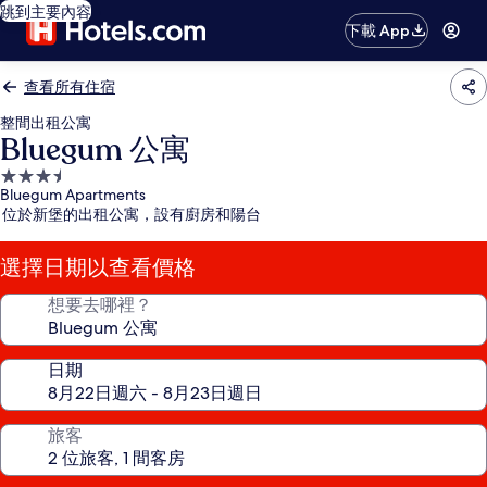
跳到主要內容
下載 App
查看所有住宿
整間出租公寓
Bluegum 公寓
3.5
Bluegum Apartments
星
位於新堡的出租公寓，設有廚房和陽台
級
住
選擇日期以查看價格
宿
想要去哪裡？
日期
旅客