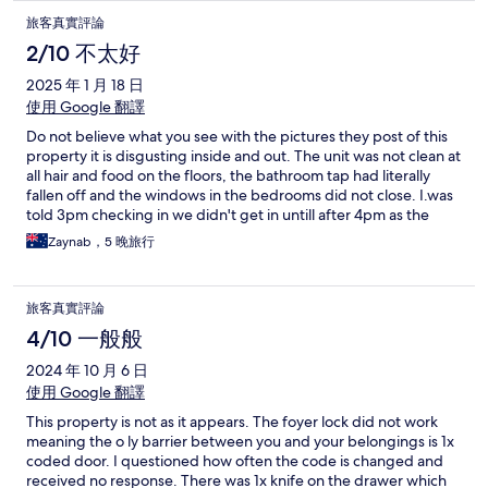
旅客真實評論
2/10 不太好
2025 年 1 月 18 日
使用 Google 翻譯
Do not believe what you see with the pictures they post of this
property it is disgusting inside and out. The unit was not clean at
all hair and food on the floors, the bathroom tap had literally
fallen off and the windows in the bedrooms did not close. I.was
told 3pm checking in we didn't get in untill after 4pm as the
cleaner was cleaning the unit. They say no smoking but the
Zaynab，5 晚旅行
whole unit block inside is filled with cigarette smoke which filters
into the apartments. DO NOT STAY HERE
旅客真實評論
4/10 一般般
2024 年 10 月 6 日
使用 Google 翻譯
This property is not as it appears. The foyer lock did not work
meaning the o ly barrier between you and your belongings is 1x
coded door. I questioned how often the code is changed and
received no response. There was 1x knife on the drawer which