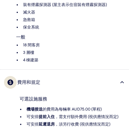
裝有煙霧探測器 (屋主表示住宿裝有煙霧探測器)
滅火器
急救箱
保全系統
一般
18 間客房
3 層樓
4 棟建築
費用和規定
可選設施服務
機場接送
的費用為每輛車 AUD75.00 (單程)
可安排
提前入住
，需支付額外費用 (視供應情況而定)
可安排
延遲退房
，須另行收費 (視供應情況而定)