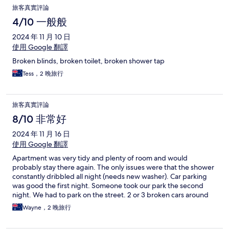
旅客真實評論
4/10 一般般
2024 年 11 月 10 日
使用 Google 翻譯
Broken blinds, broken toilet, broken shower tap
Tess，2 晚旅行
旅客真實評論
8/10 非常好
2024 年 11 月 16 日
使用 Google 翻譯
Apartment was very tidy and plenty of room and would
probably stay there again. The only issues were that the shower
constantly dribbled all night (needs new washer). Car parking
was good the first night. Someone took our park the second
night. We had to park on the street. 2 or 3 broken cars around
the property made it look untidy.
Wayne，2 晚旅行