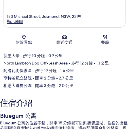
183 Michael Street, Jesmond, NSW, 2299
顯示地圖
地圖
附近景點
附近交通
餐廳
新堡大學
- 步行 10 分鐘
- 0.9 公里
North Lambton Dog Off-Leash Area
- 步行 12 分鐘
- 1.1 公里
阿洛瓦街保護區
- 步行 19 分鐘
- 1.6 公里
亨特谷私立醫院
- 開車 2 分鐘
- 2.7 公里
相思大道狗公園
- 開車 3 分鐘
- 2.0 公里
住宿介紹
Bluegum 公寓
Bluegum 公寓的位置不錯，開車 15 分鐘就可以到麥覺里湖。住宿的出租
公寓附設廚房和洗衣機/烘衣機等便利設備，還有配備陽台和沙發床，提