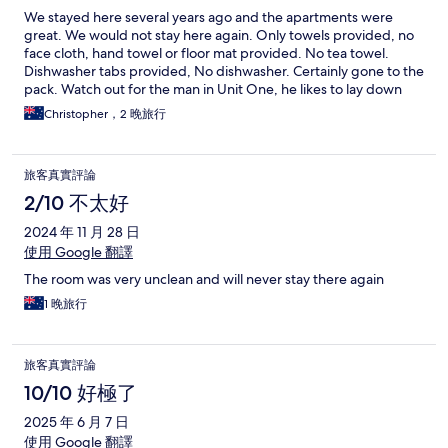
We stayed here several years ago and the apartments were
great. We would not stay here again. Only towels provided, no
face cloth, hand towel or floor mat provided. No tea towel.
Dishwasher tabs provided, No dishwasher. Certainly gone to the
pack. Watch out for the man in Unit One, he likes to lay down
the law.
Christopher，2 晚旅行
旅客真實評論
2/10 不太好
2024 年 11 月 28 日
使用 Google 翻譯
The room was very unclean and will never stay there again
1 晚旅行
旅客真實評論
10/10 好極了
2025 年 6 月 7 日
使用 Google 翻譯