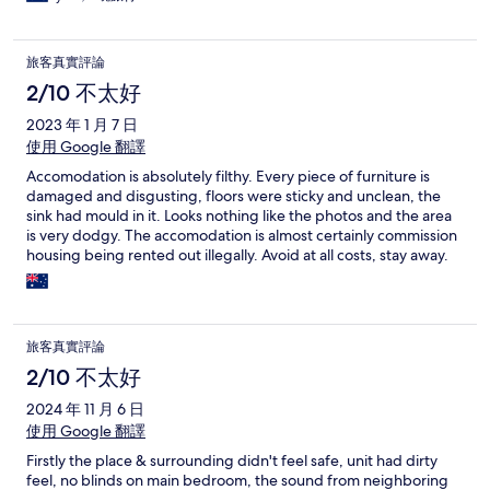
旅客真實評論
2/10 不太好
2023 年 1 月 7 日
使用 Google 翻譯
Accomodation is absolutely filthy. Every piece of furniture is
damaged and disgusting, floors were sticky and unclean, the
sink had mould in it. Looks nothing like the photos and the area
is very dodgy. The accomodation is almost certainly commission
housing being rented out illegally. Avoid at all costs, stay away.
旅客真實評論
2/10 不太好
2024 年 11 月 6 日
使用 Google 翻譯
Firstly the place & surrounding didn't feel safe, unit had dirty
feel, no blinds on main bedroom, the sound from neighboring