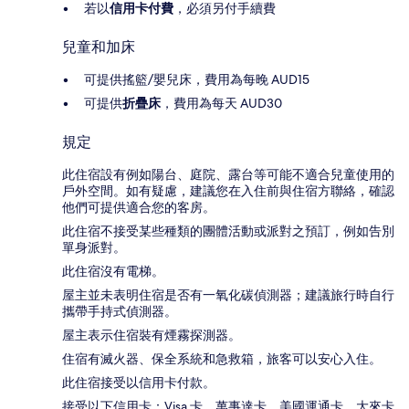
若以
信用卡付費
，必須另付手續費
兒童和加床
可提供搖籃/嬰兒床，費用為每晚 AUD15
可提供
折疊床
，費用為每天 AUD30
規定
此住宿設有例如陽台、庭院、露台等可能不適合兒童使用的
戶外空間。如有疑慮，建議您在入住前與住宿方聯絡，確認
他們可提供適合您的客房。
此住宿不接受某些種類的團體活動或派對之預訂，例如告別
單身派對。
此住宿沒有電梯。
屋主並未表明住宿是否有一氧化碳偵測器；建議旅行時自行
攜帶手持式偵測器。
屋主表示住宿裝有煙霧探測器。
住宿有滅火器、保全系統和急救箱，旅客可以安心入住。
此住宿接受以信用卡付款。
接受以下信用卡：Visa 卡、萬事達卡、美國運通卡、大來卡