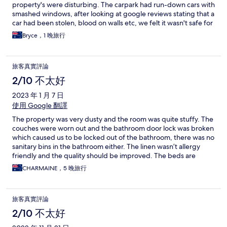
property's were disturbing. The carpark had run-down cars with
smashed windows, after looking at google reviews stating that a
car had been stolen, blood on walls etc, we felt it wasn't safe for
our young family to stay at this location so after 20-30 minutes
Bryce，1 晚旅行
we vacated
旅客真實評論
2/10 不太好
2023 年 1 月 7 日
使用 Google 翻譯
The property was very dusty and the room was quite stuffy. The
couches were worn out and the bathroom door lock was broken
which caused us to be locked out of the bathroom, there was no
sanitary bins in the bathroom either. The linen wasn’t allergy
friendly and the quality should be improved. The beds are
sagging causing discomfort when sleeping. Otherwise the
CHARMAINE，5 晚旅行
apartment is a good size and provided towels:)
旅客真實評論
2/10 不太好