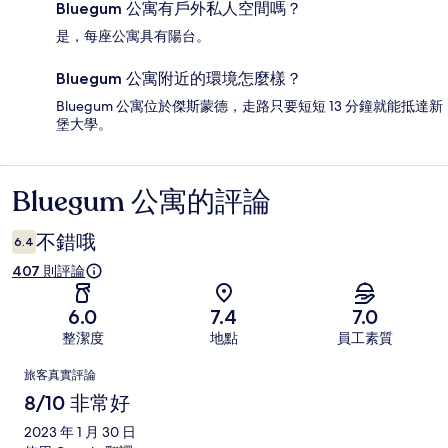
Bluegum 公寓有戶外私人空間嗎？
是，每座公寓具有陽台。
Bluegum 公寓附近的環境怎麼樣？
Bluegum 公寓位於傑斯蒙德，走路只要短短 13 分鐘就能抵達新
堡大學。
Bluegum 公寓的評論
評
論
不錯哦
6.4
407 則評論
6.0
7.4
7.0
整潔度
地點
員工素質
評
旅客真實評論
論
8/10 非常好
2023 年 1 月 30 日