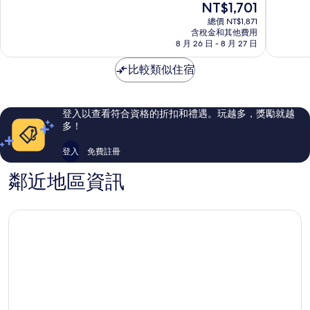
現
NT$1,701
飯
算
分
分
在
店
飯
10
10
總價 NT$1,871
價
傑
含稅金和其他費用
店
分，
分，
格
8 月 26 日 - 8 月 27 日
斯
沃
不
不
為
蒙
爾
錯
錯
NT$1,701
比較類似住宿
德
森
哦，
哦，
德
1,975
968
則
則
評
評
登入以查看符合資格的折扣和禮遇。玩越多，獎勵就越
論
論
多！
登入
免費註冊
鄰近地區資訊