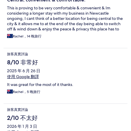
This is proving to be very comfortable & convenient & Im
considering a longer stay with my business in Newcastle
ongoing, I cant think of a better location for being central to the
city & it allows me to at the end of the day being able to switch
off & wind down & enjoy the peace & privacy this place has to
offer.
Rachel，14 晚旅行
旅客真實評論
8/10 非常好
2025 年 6 月 26 日
使用 Google 翻譯
It was great for the most of it thanks.
Rachel，5 晚旅行
旅客真實評論
2/10 不太好
2026 年 1 月 3 日