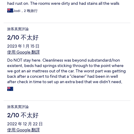
had rust on. The rooms were dirty and had stains all the walls
and curtains. The drawers in the kitchen were also dirty. The
Jodi，2 晚旅行
sofa was so old and broken I used a coat to sit on. I wedged
cushions behind the door to prevent entry. There were sirens
and noise often and broken cars that have clealry not been
旅客真實評論
moved in quite some time. It was the most unsafe I have ever
felt.
2/10 不太好
2023 年 1 月 15 日
使用 Google 翻譯
Do NOT stay here. Cleanliness was beyond substandard/non
existent, beds had springs sticking through to the point where
we got an air mattress out of the car. The worst part was getting
back after a concert to find that a “cleaner” had been in well
after check in time to set up an extra bed that we didn’t need,
and had left the front door wide open and the back door
unlocked when everything had been secure when we left.
Several complaints were met with dismissive comments and not
even an attempt at an apology. Bathroom leaked to the point
旅客真實評論
where the carpet outside was wet (leak was under the floor, not
in the bathroom). Place hadn’t been properly cleaned in ages,
2/10 不太好
and the kitchen did not contain basic items despite being
2022 年 12 月 22 日
advertised as being fully equipped - for example, no washing
使用 Google 翻譯
up liquid, chipped plates, no tea towels. There were