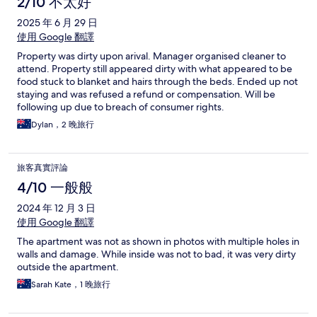
2/10 不太好
2025 年 6 月 29 日
使用 Google 翻譯
Property was dirty upon arival. Manager organised cleaner to
attend. Property still appeared dirty with what appeared to be
food stuck to blanket and hairs through the beds. Ended up not
staying and was refused a refund or compensation. Will be
following up due to breach of consumer rights.
Dylan，2 晚旅行
旅客真實評論
4/10 一般般
2024 年 12 月 3 日
使用 Google 翻譯
The apartment was not as shown in photos with multiple holes in
walls and damage. While inside was not to bad, it was very dirty
outside the apartment.
Sarah Kate，1 晚旅行