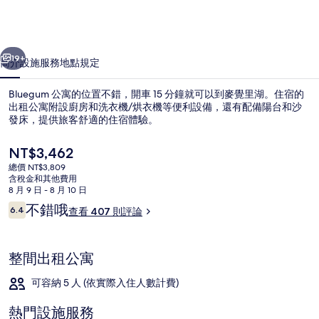
片
集
一個
下一個
19+
簡介
設施服務
地點
規定
Bluegum 公寓的位置不錯，開車 15 分鐘就可以到麥覺里湖。住宿的
出租公寓附設廚房和洗衣機/烘衣機等便利設備，還有配備陽台和沙
發床，提供旅客舒適的住宿體驗。
目
NT$3,462
前
總價 NT$3,809
的
含稅金和其他費用
價
8 月 9 日 - 8 月 10 日
格
評
不錯哦
6.4
查看 407 則評論
外觀
是
6.4 分，滿分 10 分，
論
NT$3,462
整間出租公寓
可容納 5 人 (依實際入住人數計費)
熱門設施服務