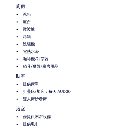
廚房
冰箱
爐台
微波爐
烤箱
洗碗機
電熱水壺
咖啡機/沖茶器
鍋具/餐盤/廚房用品
臥室
提供床單
折疊床/加床：每天 AUD30
雙人床沙發床
浴室
僅提供淋浴設備
提供毛巾