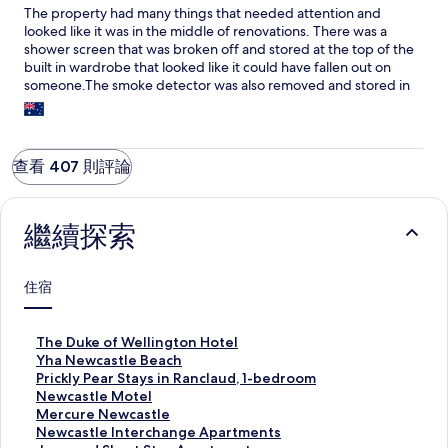
cockroaches in the kitchen cupboards, and stains on the
The property had many things that needed attention and
bathroom floor mats.
looked like it was in the middle of renovations. There was a
shower screen that was broken off and stored at the top of the
built in wardrobe that looked like it could have fallen out on
someone.The smoke detector was also removed and stored in
top of the wardrobe. The beds were poor quality and bowed.
The external doors did not look like they closed properly and
some of the internal door hardware was not fastened properly.
The property was also not cleaned well enough. We thought
查看 407 則評論
that we must have been given the wrong unit number and that
it wasn’t ready to be stayed in. When we rang to say we weren’t
comfortable staying there and if they had a different unit to
繼續探索
move to we were moved to a much nicer unit at a different
property. We appreciate the customer service and the upgrade
to a much nicer property in a nicer part of town. We won’t be
staying at the bluefin apartments again and would not
住宿
recommend the apartments to others but we appreciated the
approachable staff who accomodated our late request to move
elsewhere.
T
The Duke of Wellington Hotel
h
Y
Yha Newcastle Beach
e
h
P
Prickly Pear Stays in Ranclaud, 1-bedroom
D
a
r
N
Newcastle Motel
u
N
i
e
M
Mercure Newcastle
k
e
c
w
e
N
Newcastle Interchange Apartments