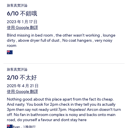
旅客真實評論
6/10 不錯哦
2023 年 1 月 17 日
使用 Google 翻譯
Blind missing in bed room , the other wasn’t working , lounge
dirty , above dryer full of dust , No coat hangers , very noisy
room
旅客真實評論
2/10 不太好
2025 年 4 月 21 日
使用 Google 翻譯
Nothing good.about this place apart from the fact its cheap.
And nasty. You book for 2pm check in they tell you its actually
3pm then say not ready until 7pm. Hopeless! Aircon doesn't turn
off. No fan in bathroom complex is noisy and backs onto main
road, do yourself a favour and dont stay here
Ryan，1 晚旅行