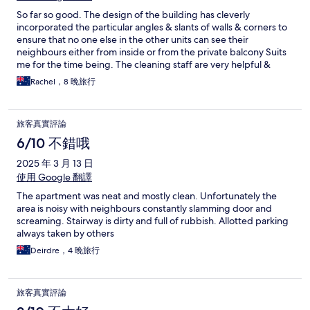
So far so good. The design of the building has cleverly
incorporated the particular angles & slants of walls & corners to
ensure that no one else in the other units can see their
neighbours either from inside or from the private balcony Suits
me for the time being. The cleaning staff are very helpful &
friendly. A couple of standard items broke in the unit as in the
Rachel，8 晚旅行
hairdryer & the kettle but thats to be expected when these
items are constantly used by ever
旅客真實評論
6/10 不錯哦
2025 年 3 月 13 日
使用 Google 翻譯
The apartment was neat and mostly clean. Unfortunately the
area is noisy with neighbours constantly slamming door and
screaming. Stairway is dirty and full of rubbish. Allotted parking
always taken by others
Deirdre，4 晚旅行
旅客真實評論