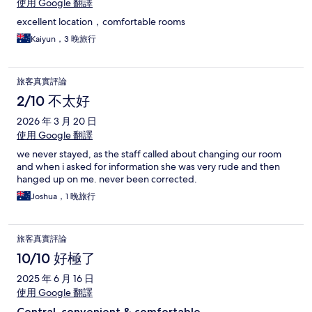
使用 Google 翻譯
excellent location，comfortable rooms
Kaiyun，3 晚旅行
旅客真實評論
2/10 不太好
2026 年 3 月 20 日
使用 Google 翻譯
we never stayed, as the staff called about changing our room
and when i asked for information she was very rude and then
hanged up on me. never been corrected.
Joshua，1 晚旅行
旅客真實評論
10/10 好極了
2025 年 6 月 16 日
使用 Google 翻譯
Central, convenient & comfortable.