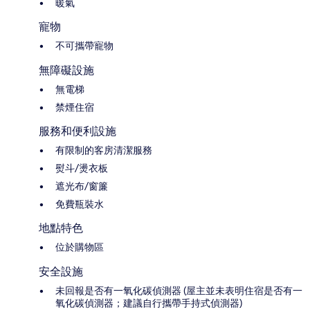
暖氣
寵物
不可攜帶寵物
無障礙設施
無電梯
禁煙住宿
服務和便利設施
有限制的客房清潔服務
熨斗/燙衣板
遮光布/窗簾
免費瓶裝水
地點特色
位於購物區
安全設施
未回報是否有一氧化碳偵測器 (屋主並未表明住宿是否有一
氧化碳偵測器；建議自行攜帶手持式偵測器)