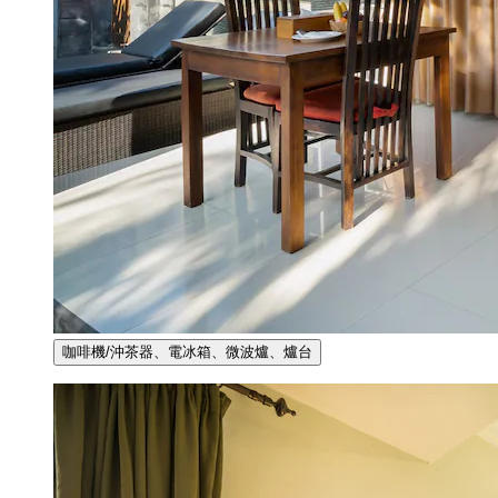
咖啡機/沖茶器、電冰箱、微波爐、爐台