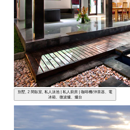
別墅, 2 間臥室, 私人泳池 | 私人廚房 | 咖啡機/沖茶器、電
冰箱、微波爐、爐台