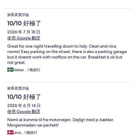
旅客真實評論
10/10 好極了
2026 年 7 月 18 日
使用 Google 翻譯
Great for one night travelling down to Italy. Clean and nice
rooms! Easy parking on the street, there is also a parking garage
but it doesnt work with roofbox on the car. Breakfast is ok but
not great.
Matias，1 晚旅行
旅客真實評論
10/10 好極了
2026 年 6 月 14 日
使用 Google 翻譯
Nemt at komme til fra motorvejen. Dejligt med p-kælder.
Morgenmaden var perfekt!
Lena，1 晚旅行