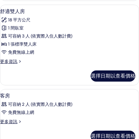
相
詳
客房景觀
顯
8
情
舒適雙人房
片
示
18 平方公尺
舒
1 間臥室
適
可容納 3 人 (依實際入住人數計費)
雙
1 張標準雙人床
人
免費無線上網
房
更
更多資訊
的
多
所
舒
選擇日期以查看價格
適
有
雙
相
人
低過敏寢具、書桌、遮光布/窗簾、隔
顯
9
房
客房
片
示
的
可容納 2 人 (依實際入住人數計費)
詳
客
情
免費無線上網
房
更
更多資訊
的
多
所
客
選擇日期以查看價格
房