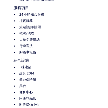
服務項目
24 小時櫃台服務
禮賓服務
旅遊諮詢/購票
乾洗/洗衣
大廳免費報紙
行李寄放
腳踏車租借
綜合設施
1 棟建築
建於 2014
櫃台保險箱
露台
健身中心
附設精品店
附設購物中心