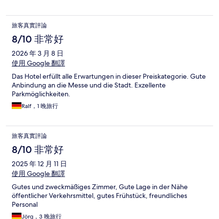
旅客真實評論
8/10 非常好
2026 年 3 月 8 日
使用 Google 翻譯
Das Hotel erfüllt alle Erwartungen in dieser Preiskategorie. Gute
Anbindung an die Messe und die Stadt. Exzellente
Parkmöglichkeiten.
Ralf，1 晚旅行
旅客真實評論
8/10 非常好
2025 年 12 月 11 日
使用 Google 翻譯
Gutes und zweckmäßiges Zimmer, Gute Lage in der Nähe
öffentlicher Verkehrsmittel, gutes Frühstück, freundliches
Personal
Jörg，3 晚旅行