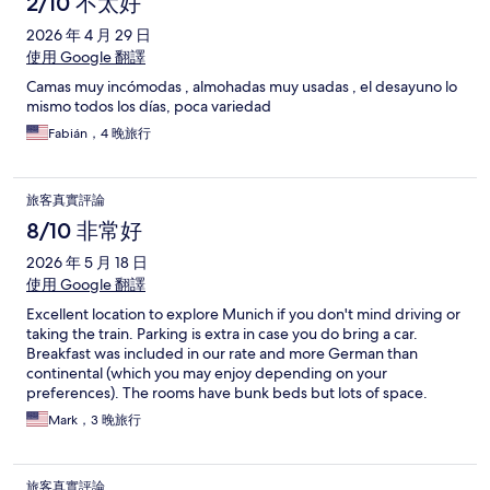
2/10 不太好
2026 年 4 月 29 日
使用 Google 翻譯
Camas muy incómodas , almohadas muy usadas , el desayuno lo
mismo todos los días, poca variedad
Fabián，4 晚旅行
旅客真實評論
8/10 非常好
2026 年 5 月 18 日
使用 Google 翻譯
Excellent location to explore Munich if you don't mind driving or
taking the train. Parking is extra in case you do bring a car.
Breakfast was included in our rate and more German than
continental (which you may enjoy depending on your
preferences). The rooms have bunk beds but lots of space.
Shower and toilet (heated floor) are in separate rooms, which is
Mark，3 晚旅行
nice. Overall a great option of your on a budget.
旅客真實評論