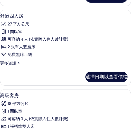
有
的
相
詳
低過敏寢具、書桌、遮光布/窗簾、隔
顯
12
情
舒適四人房
片
示
27 平方公尺
舒
1 間臥室
適
可容納 4 人 (依實際入住人數計費)
四
2 張單人雙層床
人
免費無線上網
房
更
更多資訊
的
多
所
舒
選擇日期以查看價格
適
有
四
相
人
低過敏寢具、書桌、遮光布/窗簾、隔
顯
7
房
高級客房
片
示
的
18 平方公尺
詳
高
情
1 間臥室
級
可容納 3 人 (依實際入住人數計費)
客
1 張標準雙人床
房