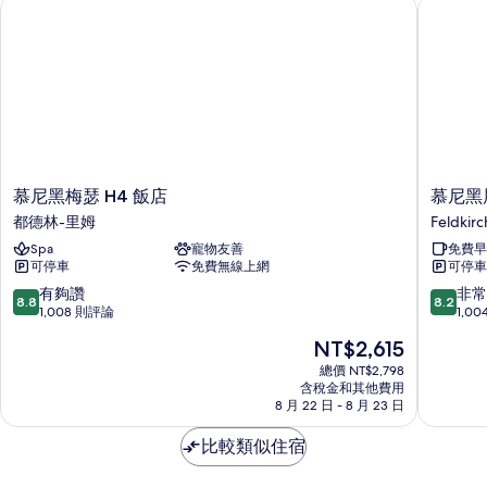
慕尼黑梅瑟 H4 飯店
慕尼黑展
詳
情
慕
慕
慕尼黑梅瑟 H4 飯店
慕尼黑
尼
尼
都德林-里姆
Feldkir
黑
黑
Spa
寵物友善
免費早
梅
展
可停車
免費無線上網
可停車
瑟
覽
H4
智
8.8
8.2
有夠讚
非常
8.8
8.2
飯
選
分，
分，
1,008 則評論
1,0
店
假
滿
滿
現
NT$2,615
都
日
分
分
在
德
飯
10
10
總價 NT$2,798
價
林-
含稅金和其他費用
店
分，
分，
格
8 月 22 日 - 8 月 23 日
里
IHG
有
非
為
姆
旗
夠
常
NT$2,615
比較類似住宿
下
讚，
好，
飯
1,008
1,004
店