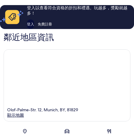
則
則
Feldkir
評
評
登入以查看符合資格的折扣和禮遇。玩越多，獎勵就越
論
論
多！
登入
免費註冊
鄰近地區資訊
Olof-Palme-Str. 12, Munich, BY, 81829
顯示地圖
地圖