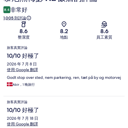
論
非常好
8.4
1,005 則評論
8.6
8.2
8.6
整潔度
地點
員工素質
評
旅客真實評論
論
10/10 好極了
2026 年 7 月 8 日
使用 Google 翻譯
Godt stop over sted, nem parkering, ren, tæt på by og motorvej
Abir，1 晚旅行
旅客真實評論
10/10 好極了
2026 年 7 月 18 日
使用 Google 翻譯