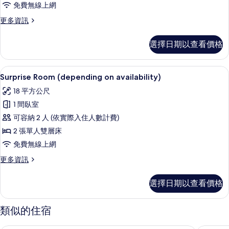
免費無線上網
的
更
更多資訊
所
多
有
高
選擇日期以查看價格
級
相
客
片
房
低過敏寢具、書桌、遮光布/窗簾、隔
顯
9
的
Surprise Room (depending on availability)
示
詳
18 平方公尺
情
Surprise
1 間臥室
Room
可容納 2 人 (依實際入住人數計費)
(depending
2 張單人雙層床
on
availability)
免費無線上網
的
更
更多資訊
多
所
Surprise
有
選擇日期以查看價格
Room
相
(depending
on
類似的住宿
片
availability)
的