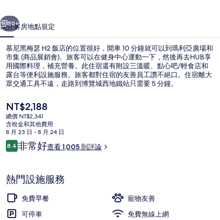
飯
一個
下一個
店
50+
簡介
客房
地點
規定
的
慕尼黑梅瑟 H2 飯店的位置很好，開車 10 分鐘就可以到瑪利亞廣場和
相
市集 (商品展銷會)。旅客可以在健身中心運動一下，然後再去HUB享
片
用國際料理，補充營養。此住宿還有附設三溫暖、點心吧/輕食店和
露台等便利設施服務。旅客都對住宿的友善員工讚不絕口。住宿離大
集
眾交通工具不遠，走路到博覽城西地鐵站只需要 5 分鐘。
目
NT$2,188
前
總價 NT$2,341
的
含稅金和其他費用
住宿設施服務
價
8 月 23 日 - 8 月 24 日
格
評
非常好
8.4
查看 1,005 則評論
是
8.4 分，滿分 10 分，
論
NT$2,188
熱門設施服務
免費早餐
寵物友善
可停車
免費無線上網