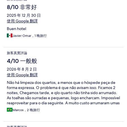
8/10 非常好
2025 年 12 月 30 日
使用 Google 翻譯
Buen hotel
Javier Omar，1 晚旅行
旅客真實評論
4/10 一般般
2026 年 8 月 2 日
使用 Google 翻譯
Não há limpeza dos quartos, a menos que o hóspede peça de
forma expressa. O problema é que não avisam isso. Ficamos 2
noites, Chegamos tarde, e qlo quarto não tinha sido arrumado.
As toalhas são surradas e pequenas, logo encharcam. Impossível
reaproveitar para o dia seguinte. A muito custo arrumaram umas
toalhas secas, após a recepcionista reclamar e mostrar um papel
Marcos，2 晚旅行
dizendo q a arrumação só ocorreria em estadias extensas. Café
da manha variado, mas tudo ruim. Café não era bom, ovo
mexido misturado com algo semelhante a