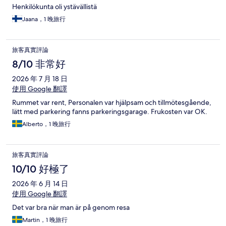
Henkilökunta oli ystävällistä
Jaana，1 晚旅行
旅客真實評論
8/10 非常好
2026 年 7 月 18 日
使用 Google 翻譯
Rummet var rent, Personalen var hjälpsam och tillmötesgående,
lätt med parkering fanns parkeringsgarage. Frukosten var OK.
Alberto，1 晚旅行
旅客真實評論
10/10 好極了
2026 年 6 月 14 日
使用 Google 翻譯
Det var bra när man är på genom resa
Martin，1 晚旅行