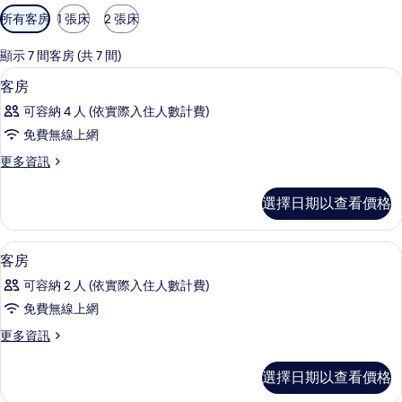
可
所有客房
1 張床
2 張床
用
的
顯示 7 間客房 (共 7 間)
客
低過敏寢具、書桌、遮光布/窗簾、隔
顯
12
客房
房
示
篩
可容納 4 人 (依實際入住人數計費)
客
選
免費無線上網
房
條
更
更多資訊
的
件
多
所
客
選擇日期以查看價格
房
有
的
相
詳
低過敏寢具、書桌、遮光布/窗簾、隔
顯
7
情
客房
片
示
可容納 2 人 (依實際入住人數計費)
客
免費無線上網
房
更
更多資訊
的
多
所
客
選擇日期以查看價格
房
有
的