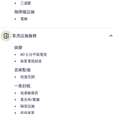
三溫暖
無障礙設施
電梯
客房設施服務
娛樂
80 公分平面電視
衛星電視頻道
居家配備
恆溫空調
一夜好眠
低過敏寢具
遮光布/窗簾
隔音設施
提供床單