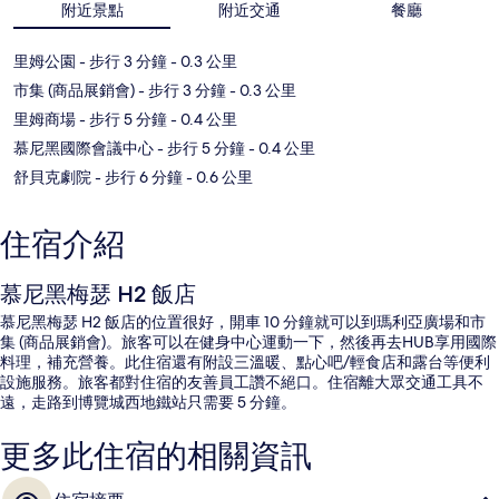
附近景點
附近交通
餐廳
里姆公園
- 步行 3 分鐘
- 0.3 公里
市集 (商品展銷會)
- 步行 3 分鐘
- 0.3 公里
里姆商場
- 步行 5 分鐘
- 0.4 公里
慕尼黑國際會議中心
- 步行 5 分鐘
- 0.4 公里
舒貝克劇院
- 步行 6 分鐘
- 0.6 公里
住宿介紹
慕尼黑梅瑟 H2 飯店
慕尼黑梅瑟 H2 飯店的位置很好，開車 10 分鐘就可以到瑪利亞廣場和市
集 (商品展銷會)。旅客可以在健身中心運動一下，然後再去HUB享用國際
料理，補充營養。此住宿還有附設三溫暖、點心吧/輕食店和露台等便利
設施服務。旅客都對住宿的友善員工讚不絕口。住宿離大眾交通工具不
遠，走路到博覽城西地鐵站只需要 5 分鐘。
更多此住宿的相關資訊