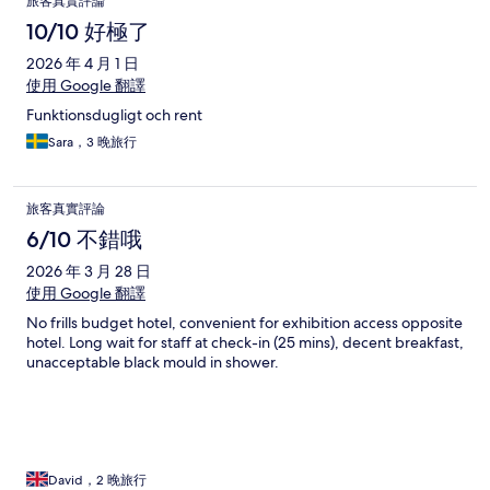
旅客真實評論
leite...estacionamento 25 euros por dia. Maioria dos hóspedes
deixa na rua, mas quando chegamos não tinha vaga, então
10/10 好極了
pagamos o valor pedido, aparentemente alto para a localização
2026 年 4 月 1 日
tanto q estava vazio.
使用 Google 翻譯
Funktionsdugligt och rent
Sara，3 晚旅行
旅客真實評論
6/10 不錯哦
2026 年 3 月 28 日
使用 Google 翻譯
No frills budget hotel, convenient for exhibition access opposite
hotel. Long wait for staff at check-in (25 mins), decent breakfast,
unacceptable black mould in shower.
David，2 晚旅行