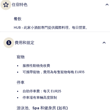
住宿特色
餐飲
HUB - 此家小酒館專門提供國際料理。每日營業。
費用和規定
寵物
服務性動物免收費
可攜帶寵物，費用為每隻寵物每晚 EUR15
停車
自助停車費：每天 EUR25
停車場有車輛高度限制
游泳池、Spa 和健身房 (如有)