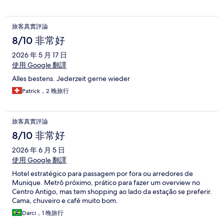
旅客真實評論
8/10 非常好
2026 年 5 月 17 日
使用 Google 翻譯
Alles bestens. Jederzeit gerne wieder
Patrick，2 晚旅行
旅客真實評論
8/10 非常好
2026 年 6 月 5 日
使用 Google 翻譯
Hotel estratégico para passagem por fora ou arredores de
Munique. Metrô próximo, prático para fazer um overview no
Centro Antigo, mas tem shopping ao lado da estação se preferir.
Cama, chuveiro e café muito bom.
Darci，1 晚旅行