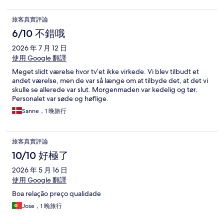
旅客真實評論
6/10 不錯哦
2026 年 7 月 12 日
使用 Google 翻譯
Meget slidt værelse hvor tv’et ikke virkede. Vi blev tilbudt et
andet værelse, men de var så længe om at tilbyde det, at det vi
skulle se allerede var slut. Morgenmaden var kedelig og tør.
Personalet var søde og høflige.
Sanne，1 晚旅行
旅客真實評論
10/10 好極了
2026 年 5 月 16 日
使用 Google 翻譯
Boa relação preço qualidade
Jose，1 晚旅行