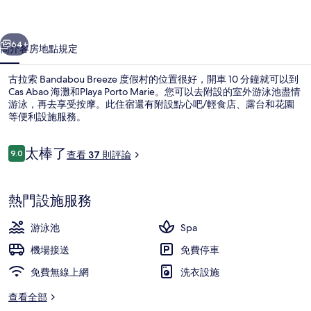
假
一個
下一個
村
64+
簡介
客房
地點
規定
的
古拉索 Bandabou Breeze 度假村的位置很好，開車 10 分鐘就可以到
相
Cas Abao 海灘和Playa Porto Marie。您可以去附設的室外游泳池盡情
片
游泳，再去享受按摩。此住宿還有附設點心吧/輕食店、露台和花園
等便利設施服務。
集
評
太棒了
9.0
查看 37 則評論
9.0 分，滿分 10 分，
論
外觀
熱門設施服務
游泳池
Spa
機場接送
免費停車
免費無線上網
洗衣設施
查看全部