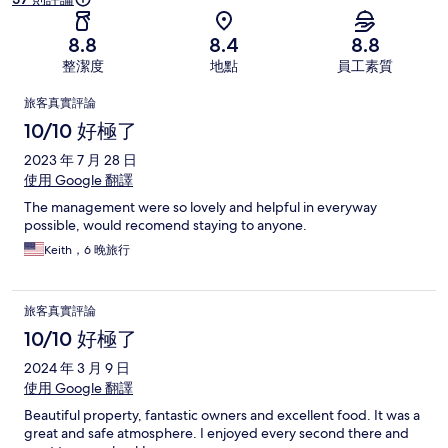
8.8
8.4
8.8
整潔度
地點
員工素質
評
旅客真實評論
論
10/10 好極了
2023 年 7 月 28 日
使用 Google 翻譯
The management were so lovely and helpful in everyway
possible, would recomend staying to anyone.
Keith，6 晚旅行
旅客真實評論
10/10 好極了
2024 年 3 月 9 日
使用 Google 翻譯
Beautiful property, fantastic owners and excellent food. It was a
great and safe atmosphere. I enjoyed every second there and