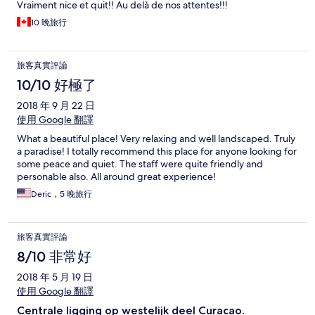
Vraiment nice et quit!! Au delà de nos attentes!!!
10 晚旅行
旅客真實評論
10/10 好極了
2018 年 9 月 22 日
使用 Google 翻譯
What a beautiful place! Very relaxing and well landscaped. Truly
a paradise! I totally recommend this place for anyone looking for
some peace and quiet. The staff were quite friendly and
personable also. All around great experience!
Deric，5 晚旅行
旅客真實評論
8/10 非常好
2018 年 5 月 19 日
使用 Google 翻譯
Centrale ligging op westelijk deel Curacao.