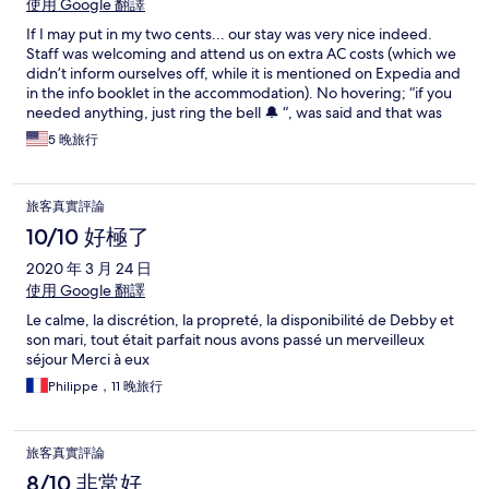
使用 Google 翻譯
If I may put in my two cents... our stay was very nice indeed.
Staff was welcoming and attend us on extra AC costs (which we
didn’t inform ourselves off, while it is mentioned on Expedia and
in the info booklet in the accommodation). No hovering; “if you
needed anything, just ring the bell 🔔 “, was said and that was
indeed the case. Would have loved a tour of the property, but
5 晚旅行
we didn’t ask. I am sure it would have been ok. Pool was big and
clean and always at pur disposal. It a bit of a drive from town,
but if you like to drive and look around it’s perfect. No visitors
旅客真實評論
allowed. That’s quiet understandable it being a all natural mini
resort. Debby and Roberto treated us as guests in their own
10/10 好極了
house, took care of us and answered any questions we may
2020 年 3 月 24 日
have had. Planning a trip to go back again soon this year. Thanks
Debby and Roberto for a wonderful time and the care. Met
使用 Google 翻譯
interesting guests there, and we had the greatest conversations
Le calme, la discrétion, la propreté, la disponibilité de Debby et
in the (dressed) common area. Again, thanks Roberto for the
son mari, tout était parfait nous avons passé un merveilleux
perfect breakfasts d Debby for the wonderful caring service. Te
séjour Merci à eux
oro.
Philippe，11 晚旅行
旅客真實評論
8/10 非常好