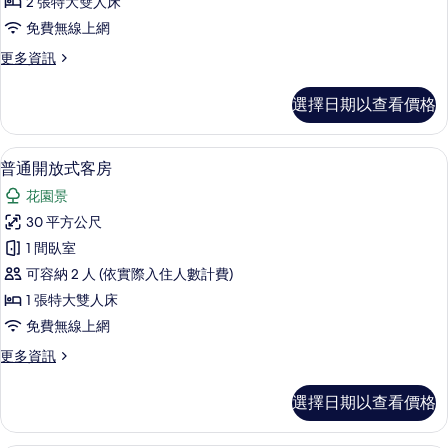
2 張特大雙人床
山
免費無線上網
景
更
更多資訊
的
多
所
舒
選擇日期以查看價格
適
有
公
相
寓,
普通開放式客房 | 1 間臥室、高級寢
顯
4
山
普通開放式客房
片
示
景
花園景
的
普
詳
30 平方公尺
通
情
1 間臥室
開
可容納 2 人 (依實際入住人數計費)
放
1 張特大雙人床
式
免費無線上網
客
更
更多資訊
房
多
的
普
選擇日期以查看價格
通
所
開
有
放