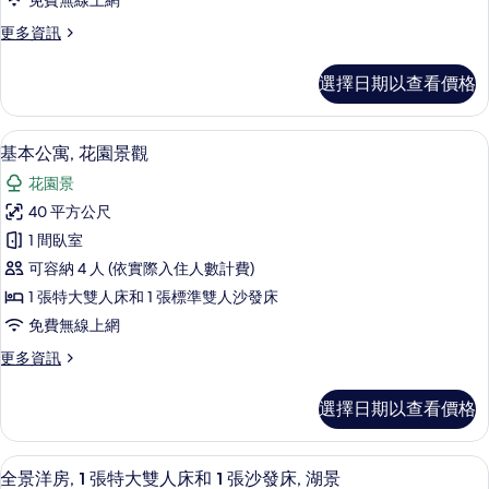
免費無線上網
觀
更
更多資訊
的
多
所
帳
選擇日期以查看價格
棚,
有
花
相
園
基本公寓, 花園景觀 | 1 間臥室、高
顯
7
景
基本公寓, 花園景觀
片
示
觀
花園景
的
基
詳
40 平方公尺
本
情
1 間臥室
公
可容納 4 人 (依實際入住人數計費)
寓,
1 張特大雙人床和 1 張標準雙人沙發床
花
免費無線上網
園
更
更多資訊
景
多
觀
基
選擇日期以查看價格
本
的
公
所
寓,
全景洋房, 1 張特大雙人床和 1 張沙發床, 
顯
3
花
全景洋房, 1 張特大雙人床和 1 張沙發床, 湖景
有