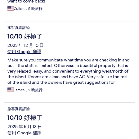
want to come back!
Cullen，5 晚旅行
旅客真實評論
10/10 好極了
2023 年 12 月 10 日
使用 Google 翻譯
Make sure you communicate what time you are checking in and
out - the staff is limited. Otherwise, a beautiful property that is
very relaxed, easy, and convenient to everything west/north of
the island. Rooms are clean and have AC. Very safe like the rest
of the island and the owners have great suggestions for
everything you need
James，2 晚旅行
旅客真實評論
10/10 好極了
2025 年 5 月 13 日
使用 Google 翻譯