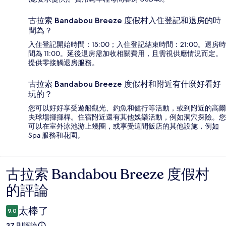
古拉索 Bandabou Breeze 度假村入住登記和退房的時
間為？
入住登記開始時間：15:00；入住登記結束時間：21:00。退房時
間為 11:00。延後退房需加收相關費用，且需視供應情況而定。
提供零接觸退房服務。
古拉索 Bandabou Breeze 度假村和附近有什麼好看好
玩的？
您可以好好享受遊船觀光、釣魚和健行等活動，或到附近的高爾
夫球場揮揮桿。住宿附近還有其他娛樂活動，例如洞穴探險。您
可以在室外泳池游上幾圈，或享受這間飯店的其他設施，例如
Spa 服務和花園。
古拉索 Bandabou Breeze 度假村
評
的評論
論
太棒了
9.0
37 則評論