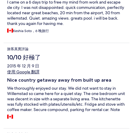
I came on a 6 days trip to free my mind from work and escape
de city. I was not disappointed. quick communication, perfectly
located near great beaches, 20 min from the airport, 30 from
willemstad. Quiet. amazing views. greats pool. i will be back.
thank you again for having me.
Keshia Soto，6 晚旅行
旅客真實評論
10/10 好極了
2015 年 12 月 9 日
使用 Google 翻譯
Nice country getaway away from built up area
We thoroughly enjoyed our stay. We did not want to stay in
Willemstad so came here for a quiet stay. The one bedroom unit
was decent in size with a separate living area. The kitchenette
was fully stocked with plates/utensils/etc. Fridge and stove with
coffee maker. Secure compound, parking for rental car. Note
that location is on San Sebastian Rd, not in Williborordus town as
indicated on some maps.