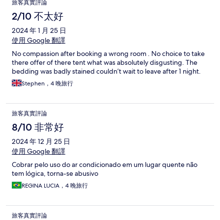
旅客真實評論
2/10 不太好
2024 年 1 月 25 日
使用 Google 翻譯
No compassion after booking a wrong room . No choice to take
there offer of there tent what was absolutely disgusting. The
bedding was badly stained couldn’t wait to leave after 1 night.
Stephen，4 晚旅行
旅客真實評論
8/10 非常好
2024 年 12 月 25 日
使用 Google 翻譯
Cobrar pelo uso do ar condicionado em um lugar quente não
tem lógica, torna-se abusivo
REGINA LUCIA，4 晚旅行
旅客真實評論