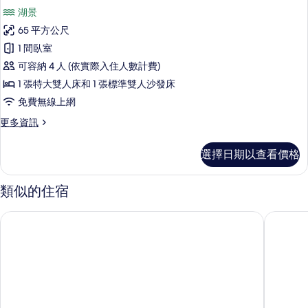
示
園
相
湖景
景
全
觀
片
65 平方公尺
景
的
1 間臥室
詳
洋
情
可容納 4 人 (依實際入住人數計費)
房,
1 張特大雙人床和 1 張標準雙人沙發床
1
免費無線上網
張
更
更多資訊
特
多
大
全
選擇日期以查看價格
景
雙
洋
人
房,
類似的住宿
1
床
張
和
諾斯克魯塞羅公寓飯店
住宿加單
特
1
大
雙
張
人
沙
床
和
發
1
床,
張