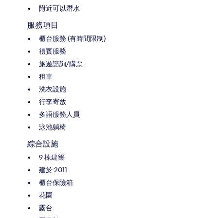
附近可以潛水
服務項目
櫃台服務 (有時間限制)
禮賓服務
旅遊諮詢/購票
租車
洗衣設施
行李寄放
多語服務人員
泳池躺椅
綜合設施
9 棟建築
建於 2011
櫃台保險箱
花園
露台