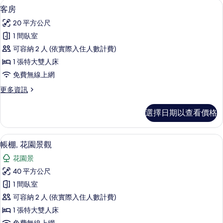
客房 | 1 間臥室、高級寢具、舒適加層
顯
3
式
客房
相
示
客
片
20 平方公尺
房
客
的
1 間臥室
房
詳
可容納 2 人 (依實際入住人數計費)
情
的
1 張特大雙人床
所
免費無線上網
有
更
更多資訊
相
多
片
客
選擇日期以查看價格
房
的
詳
帳棚, 花園景觀 | 1 間臥室、高級寢
顯
7
情
帳棚, 花園景觀
示
花園景
帳
40 平方公尺
棚,
1 間臥室
花
可容納 2 人 (依實際入住人數計費)
園
1 張特大雙人床
景