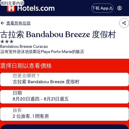
跳到主要內容
下載 App
查看所有住宿
古拉索 Bandabou Breeze 度假村
3.0
Bandabou Breeze Curacao
星
設有室外游泳池並鄰近Playa Porto Marie的飯店
級
住
選擇日期以查看價格
宿
想要去哪裡？
日期
旅客