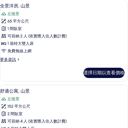
客
全景洋房, 山景 | 1 間臥室、高級寢
顯
9
全景洋房, 山景
房
示
篩
丘陵景
全
選
65 平方公尺
景
條
1 間臥室
洋
件
可容納 2 人 (依實際入住人數計費)
房,
1 張特大雙人床
山
免費無線上網
景
更
更多資訊
的
多
所
全
選擇日期以查看價格
景
有
洋
相
房,
1 間臥室、高級寢具、舒適加層、客房
顯
7
山
舒適公寓, 山景
片
示
景
丘陵景
的
舒
詳
152 平方公尺
適
情
2 間臥室
公
可容納 4 人 (依實際入住人數計費)
寓,