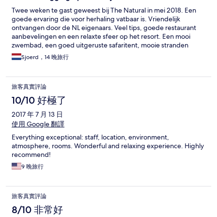
Twee weken te gast geweest bij The Natural in mei 2018. Een
goede ervaring die voor herhaling vatbaar is. Vriendelijk
ontvangen door de NL eigenaars. Veel tips, goede restaurant
aanbevelingen en een relaxte sfeer op het resort. Een mooi
zwembad, een goed uitgeruste safaritent, mooie stranden
vlakbij en zon. Topvakantie gehad!
Sjoerd，14 晚旅行
旅客真實評論
10/10 好極了
2017 年 7 月 13 日
使用 Google 翻譯
Everything exceptional: staff, location, environment,
atmosphere, rooms. Wonderful and relaxing experience. Highly
recommend!
9 晚旅行
旅客真實評論
8/10 非常好