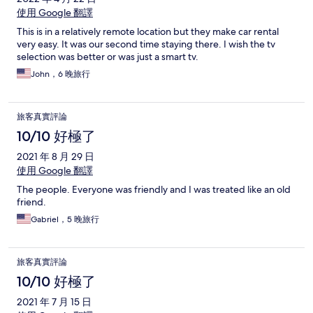
使用 Google 翻譯
This is in a relatively remote location but they make car rental
very easy. It was our second time staying there. I wish the tv
selection was better or was just a smart tv.
John，6 晚旅行
旅客真實評論
10/10 好極了
2021 年 8 月 29 日
使用 Google 翻譯
The people. Everyone was friendly and I was treated like an old
friend.
Gabriel，5 晚旅行
旅客真實評論
10/10 好極了
2021 年 7 月 15 日