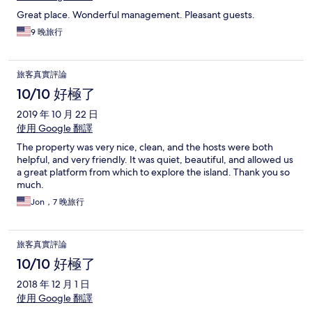
Great place. Wonderful management. Pleasant guests.
9 晚旅行
旅客真實評論
10/10 好極了
2019 年 10 月 22 日
使用 Google 翻譯
The property was very nice, clean, and the hosts were both
helpful, and very friendly. It was quiet, beautiful, and allowed us
a great platform from which to explore the island. Thank you so
much.
Jon，7 晚旅行
旅客真實評論
10/10 好極了
2018 年 12 月 1 日
使用 Google 翻譯