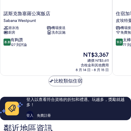
沙
湖
發
諾
住
景
諾斯克魯塞羅公寓飯店
住宿加
床,
斯
宿
Sabana Westpunt
皮埃特
的
湖
克
加
景
游泳池
機場接送
機場接
所
魯
單
的
廚房
洗衣設施
免費無
塞
車
有
詳
羅
古
8.8
9.0
有夠讚
太棒
情
8.8
9.0
相
公
拉
分，
分，
127 則評論
77 
寓
索
滿
滿
片
現
NT$3,367
飯
青
分
分
在
店
年
10
10
總價 NT$3,611
價
Sabana
含稅金和其他費用
旅
分，
分，
格
8 月 14 日 - 8 月 15 日
Westpunt
舍
有
太
為
皮
夠
棒
NT$3,367
比較類似住宿
埃
讚，
了，
特
127
77
曼
則
則
區
評
評
登入以查看符合資格的折扣和禮遇。玩越多，獎勵就越
論
論
多！
登入
免費註冊
鄰近地區資訊