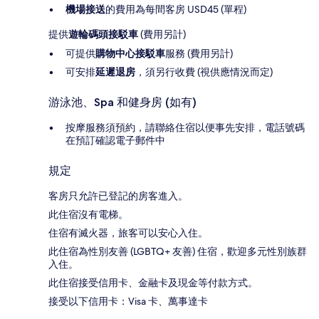
機場接送
的費用為每間客房 USD45 (單程)
提供
遊輪碼頭接駁車
(費用另計)
可提供
購物中心接駁車
服務 (費用另計)
可安排
延遲退房
，須另行收費 (視供應情況而定)
游泳池、Spa 和健身房 (如有)
按摩服務須預約，請聯絡住宿以便事先安排，電話號碼
在預訂確認電子郵件中
規定
客房只允許已登記的房客進入。
此住宿沒有電梯。
住宿有滅火器，旅客可以安心入住。
此住宿為性別友善 (LGBTQ+ 友善) 住宿，歡迎多元性別族群
入住。
此住宿接受信用卡、金融卡及現金等付款方式。
接受以下信用卡：Visa 卡、萬事達卡