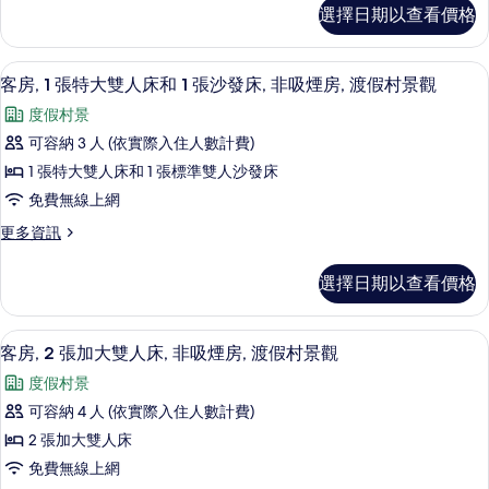
1
Deluxe
選擇日期以查看價格
King
Suite
Bed,
的
Oceanfront
高級寢具、迷你吧、客房內保險箱、書
顯
4
View,
客房, 1 張特大雙人床和 1 張沙發床, 非吸煙房, 渡假村景觀
所
示
Club
度假村景
有
Lounge
客
Access,
可容納 3 人 (依實際入住人數計費)
相
房,
Deluxe
1 張特大雙人床和 1 張標準雙人沙發床
片
Suite
1
的
免費無線上網
張
詳
更
更多資訊
情
特
多
大
客
選擇日期以查看價格
房,
雙
1
人
張
高級寢具、迷你吧、客房內保險箱、書
顯
3
特
床
客房, 2 張加大雙人床, 非吸煙房, 渡假村景觀
示
大
和
度假村景
雙
客
1
人
可容納 4 人 (依實際入住人數計費)
房,
床
張
2 張加大雙人床
和
2
沙
1
免費無線上網
張
張