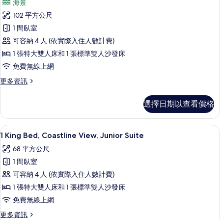
床,
海景
有
張
1
情
可
加
102 平方公尺
相
King
大
使
1 間臥室
片
Bed,
雙
用
人
可容納 4 人 (依實際入住人數計費)
Oceanfront
床,
俱
View,
1 張特大雙人床和 1 張標準雙人沙發床
可
Executive
樂
免費無線上網
使
用
Suite
部
更
更多資訊
俱
的
多
酒
樂
1
所
部
廊,
選擇日期以查看價格
King
酒
有
海
Bed,
廊,
Oceanfront
相
景
海
1 King Bed, Coastline View, J
顯
4
View,
1 King Bed, Coastline View, Junior Suite
景
片
的
示
Executive
的
68 平方公尺
Suite
所
1
詳
的
1 間臥室
情
King
有
詳
可容納 4 人 (依實際入住人數計費)
Bed,
情
相
1 張特大雙人床和 1 張標準雙人沙發床
Coastline
片
View,
免費無線上網
Junior
更
更多資訊