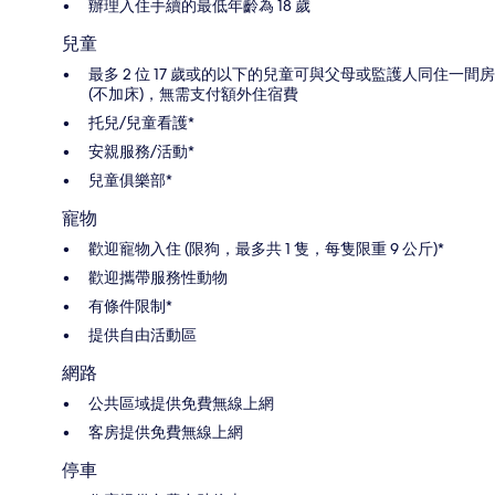
辦理入住手續的最低年齡為 18 歲
兒童
最多 2 位 17 歲或的以下的兒童可與父母或監護人同住一間房
(不加床)，無需支付額外住宿費
托兒/兒童看護*
安親服務/活動*
兒童俱樂部*
寵物
歡迎寵物入住 (限狗，最多共 1 隻，每隻限重 9 公斤)*
歡迎攜帶服務性動物
有條件限制*
提供自由活動區
網路
公共區域提供免費無線上網
客房提供免費無線上網
停車