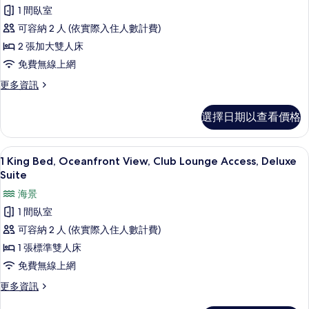
俱
床
標
1 間臥室
樂
準
的
可容納 2 人 (依實際入住人數計費)
雙
部
所
人
2 張加大雙人床
客
床
有
免費無線上網
的
房,
相
詳
更
更多資訊
2
情
多
片
張
俱
選擇日期以查看價格
樂
加
部
大
客
高級寢具、迷你吧、客房內保險箱、書
顯
7
房,
雙
1 King Bed, Oceanfront View, Club Lounge Access, Deluxe
示
2
Suite
人
張
1
海景
床
加
King
大
1 間臥室
的
Bed,
雙
可容納 2 人 (依實際入住人數計費)
所
人
Oceanfront
床
1 張標準雙人床
有
View,
的
免費無線上網
Club
相
詳
情
Lounge
片
更
更多資訊
多
Access,