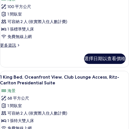
King
詳
100 平方公尺
Bed,
情
1 間臥室
Ocean
可容納 2 人 (依實際入住人數計費)
View,
1 張標準雙人床
Club
Lounge
免費無線上網
Access,
更
更多資訊
1-
多
1
Bedroom
選擇日期以查看價格
King
Suite
Bed,
的
Ocean
1 King Bed, Oceanfront View, Cl
顯
10
View,
1 King Bed, Oceanfront View, Club Lounge Access, Ritz-
所
示
Club
Carlton Presidential Suite
有
Lounge
1
海景
Access,
相
King
1-
68 平方公尺
片
Bed,
Bedroom
1 間臥室
Suite
Oceanfront
的
可容納 2 人 (依實際入住人數計費)
View,
詳
1 張特大雙人床
Club
情
Lounge
免費無線上網