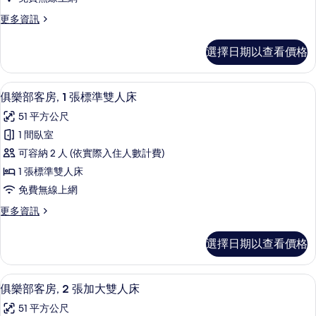
Access,
更
更多資訊
Ritz-
多
1
Carlton
選擇日期以查看價格
King
Presidential
Bed,
Suite
Oceanfront
高級寢具、迷你吧、客房內保險箱、書
顯
8
View,
的
俱樂部客房, 1 張標準雙人床
示
Club
所
51 平方公尺
Lounge
俱
有
Access,
1 間臥室
樂
Ritz-
相
可容納 2 人 (依實際入住人數計費)
Carlton
部
片
Presidential
1 張標準雙人床
客
Suite
免費無線上網
的
房,
詳
更
更多資訊
1
情
多
張
俱
選擇日期以查看價格
樂
標
部
準
客
高級寢具、迷你吧、客房內保險箱、書
顯
6
房,
雙
俱樂部客房, 2 張加大雙人床
示
1
人
51 平方公尺
張