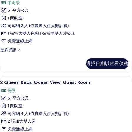
半海景
片
Room
1
的
51 平方公尺
King
詳
1 間臥室
Bed,
情
可容納 3 人 (依實際入住人數計費)
Ocean
View,
1 張特大雙人床和 1 張標準雙人沙發床
Guest
免費無線上網
Room
更
更多資訊
的
多
1
所
選擇日期以查看價格
King
有
Bed,
Ocean
相
客房景觀
顯
5
View,
2 Queen Beds, Ocean View, Guest Room
片
示
Guest
海景
Room
2
的
51 平方公尺
Queen
詳
1 間臥室
Beds,
情
可容納 4 人 (依實際入住人數計費)
Ocean
View,
2 張加大雙人床
Guest
免費無線上網