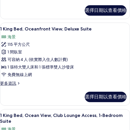
Suite
多
1
的
選擇日期以查看價格
King
所
Bed,
Coastline
有
高級寢具、迷你吧、客房內保險箱、書
顯
4
View,
1 King Bed, Oceanfront View, Deluxe Suite
相
示
Junior
海景
片
Suite
1
的
115 平方公尺
King
詳
1 間臥室
Bed,
情
可容納 4 人 (依實際入住人數計費)
Oceanfront
View,
1 張特大雙人床和 1 張標準雙人沙發床
Deluxe
免費無線上網
Suite
更
更多資訊
的
多
1
所
選擇日期以查看價格
King
有
Bed,
Oceanfront
相
46-吋平面電視、有線頻道、電視、付
顯
10
View,
1 King Bed, Ocean View, Club Lounge Access, 1-Bedroom
片
示
Deluxe
Suite
Suite
1
海景
的