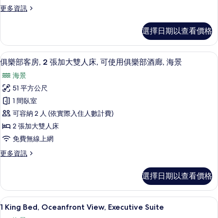
更
更多資訊
雙
多
人
客
選擇日期以查看價格
房,
床,
1
可
張
高級寢具、迷你吧、客房內保險箱、書
顯
9
特
使
俱樂部客房, 2 張加大雙人床, 可使用俱樂部酒廊, 海景
示
大
用
海景
雙
俱
俱
人
51 平方公尺
樂
床,
樂
1 間臥室
可
部
部
使
可容納 2 人 (依實際入住人數計費)
客
用
酒
2 張加大雙人床
俱
房,
廊,
免費無線上網
樂
2
部
海
更
更多資訊
張
酒
多
景
廊,
加
俱
海
(Guest
選擇日期以查看價格
樂
大
景
Room)
部
(Guest
雙
客
的
Room)
46-吋平面電視、有線頻道、電視、付
顯
6
房,
人
1 King Bed, Oceanfront View, Executive Suite
的
所
示
2
詳