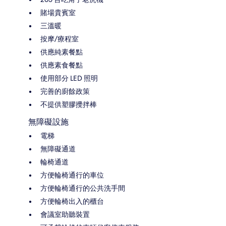
賭場貴賓室
三溫暖
按摩/療程室
供應純素餐點
供應素食餐點
使用部分 LED 照明
完善的廚餘政策
不提供塑膠攪拌棒
無障礙設施
電梯
無障礙通道
輪椅通道
方便輪椅通行的車位
方便輪椅通行的公共洗手間
方便輪椅出入的櫃台
會議室助聽裝置