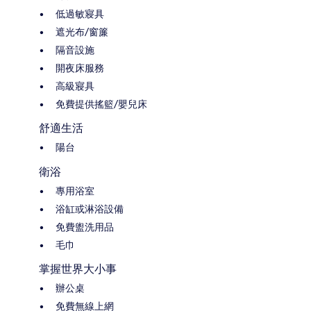
低過敏寢具
遮光布/窗簾
隔音設施
開夜床服務
高級寢具
免費提供搖籃/嬰兒床
舒適生活
陽台
衛浴
專用浴室
浴缸或淋浴設備
免費盥洗用品
毛巾
掌握世界大小事
辦公桌
免費無線上網