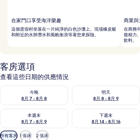
在家門口享受海洋樂趣
商業與
這個度假村坐落在一片純淨的白色沙灘上。現場橡皮艇
在商務中
和附近的水肺潛水和風帆衝浪等著您來探險。
復精力
飲料。
客房選項
查看這些日期的供應情況
查看今晚 (8月 7 - 8月 8) 的供應情況
查看明天 (8月 8 - 8月 9) 的
今晚
明天
8月 7 - 8月 8
8月 8 - 8月 9
查看本週末 (8月 7 - 8月 9) 的供應情況
查看下週末 (8月 14 - 8月 16)
本週末
下週末
8月 7 - 8月 9
8月 14 - 8月 16
可
所有客房
1 張床
2 張床