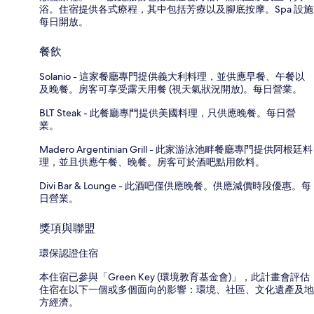
浴。住宿提供各式療程，其中包括芳療以及腳底按摩。Spa 設施
每日開放。
餐飲
Solanio - 這家餐廳專門提供義大利料理，並供應早餐、午餐以
及晚餐。房客可享受露天用餐 (視天氣狀況開放)。每日營業。
BLT Steak - 此餐廳專門提供美國料理，只供應晚餐。每日營
業。
Madero Argentinian Grill - 此家游泳池畔餐廳專門提供阿根廷料
理，並且供應午餐、晚餐。房客可於酒吧點用飲料。
Divi Bar & Lounge - 此酒吧僅供應晚餐。供應減價時段優惠。每
日營業。
獎項與聯盟
環保認證住宿
本住宿已參與「Green Key (環境教育基金會)」，此計畫會評估
住宿在以下一個或多個面向的影響：環境、社區、文化遺產及地
方經濟。