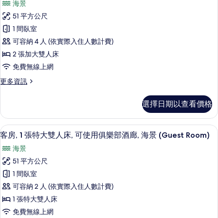
海景
Room
2
的
51 平方公尺
Queen
詳
1 間臥室
Beds,
情
可容納 4 人 (依實際入住人數計費)
Oceanfront
View,
2 張加大雙人床
Guest
免費無線上網
Room
更
更多資訊
的
多
2
所
選擇日期以查看價格
Queen
有
Beds,
Oceanfront
相
客房, 1 張特大雙人床, 可使用俱樂部酒廊,
顯
17
View,
客房, 1 張特大雙人床, 可使用俱樂部酒廊, 海景 (Guest Room)
片
示
Guest
海景
Room
客
的
51 平方公尺
房,
詳
1 間臥室
情
1
可容納 2 人 (依實際入住人數計費)
張
1 張特大雙人床
特
免費無線上網
大