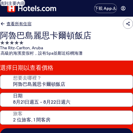
跳到主要內容
下載 App
查看所有住宿
阿魯巴島麗思卡爾頓飯店
5.0
The Ritz-Carlton, Aruba
星
高級的海濱度假村，設有Spa並鄰近棕櫚海灘
級
住
選擇日期以查看價格
宿
想要去哪裡？
日期
旅客