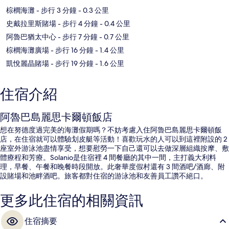
棕櫚海灘
- 步行 3 分鐘
- 0.3 公里
史戴拉里斯賭場
- 步行 4 分鐘
- 0.4 公里
阿魯巴猶太中心
- 步行 7 分鐘
- 0.7 公里
棕櫚海灘廣場
- 步行 16 分鐘
- 1.4 公里
凱悅麗晶賭場
- 步行 19 分鐘
- 1.6 公里
住宿介紹
阿魯巴島麗思卡爾頓飯店
想在努德度過完美的海灘假期嗎？不妨考慮入住阿魯巴島麗思卡爾頓飯
店，在住宿就可以體驗划皮艇等活動！喜歡玩水的人可以到這裡附設的 2
座室外游泳池盡情享受，想要慰勞一下自己還可以去做深層組織按摩、敷
體療程和芳療。Solanio是住宿裡 4 間餐廳的其中一間，主打義大利料
理，早餐、午餐和晚餐時段開放。此奢華度假村還有 3 間酒吧/酒廊、附
設賭場和池畔酒吧。旅客都對住宿的游泳池和友善員工讚不絕口。
更多此住宿的相關資訊
住宿摘要