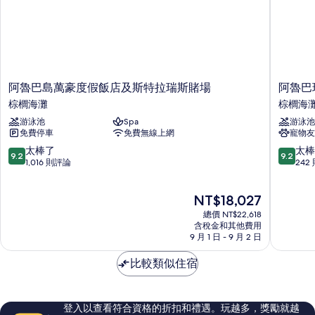
吸
相
海
煙
片
房,
景
海
的
景
的
所
詳
阿
阿
阿魯巴島萬豪度假飯店及斯特拉瑞斯賭場
阿魯巴
有
情
魯
魯
棕櫚海灘
棕櫚海
相
巴
巴
游泳池
Spa
游泳池
島
瑞
片
免費停車
免費無線上網
寵物友
萬
吉
豪
度
9.2
9.2
太棒了
太棒
9.2
9.2
度
假
分，
分，
1,016 則評論
242
假
村
滿
滿
飯
棕
分
分
現
NT$18,027
店
櫚
10
10
在
及
海
分，
分，
總價 NT$22,618
價
斯
灘
太
太
含稅金和其他費用
格
特
9 月 1 日 - 9 月 2 日
棒
棒
為
拉
了，
了，
NT$18,027
瑞
比較類似住宿
1,016
242
斯
則
則
賭
評
評
場
論
論
登入以查看符合資格的折扣和禮遇。玩越多，獎勵就越
棕