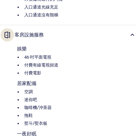
入口通道光線充足
入口通道沒有階梯
客房設施服務
娛樂
46 吋平面電視
付費有線電視頻道
付費電影
居家配備
空調
迷你吧
咖啡機/沖茶器
拖鞋
熨斗/熨衣板
一夜好眠