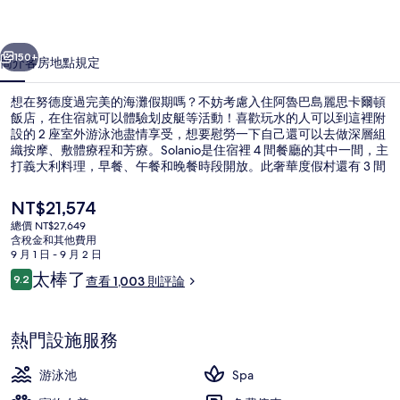
卡
一個
下一個
爾
150+
簡介
客房
地點
規定
頓
想在努德度過完美的海灘假期嗎？不妨考慮入住阿魯巴島麗思卡爾頓
飯
飯店，在住宿就可以體驗划皮艇等活動！喜歡玩水的人可以到這裡附
設的 2 座室外游泳池盡情享受，想要慰勞一下自己還可以去做深層組
店
織按摩、敷體療程和芳療。Solanio是住宿裡 4 間餐廳的其中一間，主
的
打義大利料理，早餐、午餐和晚餐時段開放。此奢華度假村還有 3 間
酒吧/酒廊、附設賭場和池畔酒吧。旅客都對住宿的游泳池和友善員
相
工讚不絕口。
目
NT$21,574
前
片
總價 NT$27,649
的
含稅金和其他費用
住宿景觀
集
價
9 月 1 日 - 9 月 2 日
格
評
太棒了
9.2
查看 1,003 則評論
是
9.2 分，滿分 10 分，
論
NT$21,574
熱門設施服務
游泳池
Spa