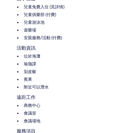
兒童免費入住 (見詳情)
兒童俱樂部 (付費)
兒童游泳池
遊樂場
安親服務/活動 (付費)
活動資訊
位於海灘
瑜珈課
划皮艇
賓果
附近可以潛水
遠距工作
商務中心
會議室
會議場地
服務項目