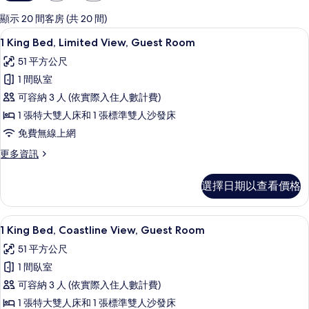
用
的
顯示 20 間客房 (共 20 間)
客
高級寢具、迷你吧、客房內保險箱、書
顯
5
1 King Bed, Limited View, Guest Room
房
示
篩
51 平方公尺
1
選
1 間臥室
King
條
可容納 3 人 (依實際入住人數計費)
Bed,
件
1 張特大雙人床和 1 張標準雙人沙發床
Limited
View,
免費無線上網
Guest
更
更多資訊
Room
多
1
的
選擇日期以查看價格
King
所
Bed,
Limited
有
高級寢具、迷你吧、客房內保險箱、書
顯
5
View,
1 King Bed, Coastline View, Guest Room
相
示
Guest
51 平方公尺
片
Room
1
的
1 間臥室
King
詳
可容納 3 人 (依實際入住人數計費)
Bed,
情
1 張特大雙人床和 1 張標準雙人沙發床
Coastline