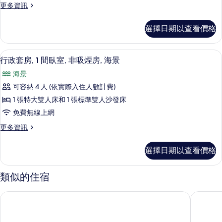
發
更
更多資訊
沙
加
床,
多
發
大
客
床,
非
選擇日期以查看價格
房,
雙
非
吸
2
吸
人
張
煙
煙
高級寢具、迷你吧、客房內保險箱、書
顯
3
加
床,
行政套房, 1 間臥室, 非吸煙房, 海景
房,
房,
示
大
渡
非
海景
雙
渡
假
行
吸
人
可容納 4 人 (依實際入住人數計費)
村
假
政
床,
景
煙
1 張特大雙人床和 1 張標準雙人沙發床
非
村
套
觀
房,
吸
免費無線上網
的
景
房,
煙
詳
渡
更
更多資訊
觀
房,
1
情
多
假
渡
的
間
行
假
村
選擇日期以查看價格
政
所
臥
村
景
套
景
有
室,
房,
觀
類似的住宿
觀
1
相
非
的
的
間
詳
片
吸
阿魯巴島萬豪度假飯店及斯特拉瑞斯賭場
阿魯巴瑞
臥
所
情
煙
室,
有
非
房,