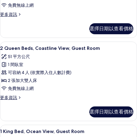
View,
免費無線上網
Guest
更
更多資訊
Room
多
1
的
選擇日期以查看價格
King
所
Bed,
Coastline
有
高級寢具、迷你吧、客房內保險箱、書
顯
5
View,
2 Queen Beds, Coastline View, Guest Room
相
示
Guest
51 平方公尺
片
Room
2
的
1 間臥室
Queen
詳
可容納 4 人 (依實際入住人數計費)
Beds,
情
2 張加大雙人床
Coastline
View,
免費無線上網
Guest
更
更多資訊
Room
多
2
的
選擇日期以查看價格
Queen
所
Beds,
Coastline
有
客房景觀
顯
6
View,
1 King Bed, Ocean View, Guest Room
相
示
Guest