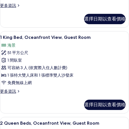
Room
更
更多資訊
的
多
2
所
選擇日期以查看價格
Queen
有
Beds,
Ocean
相
高級寢具、迷你吧、客房內保險箱、書
顯
5
View,
1 King Bed, Oceanfront View, Guest Room
片
示
Guest
海景
Room
1
的
51 平方公尺
King
詳
1 間臥室
Bed,
情
可容納 3 人 (依實際入住人數計費)
Oceanfront
View,
1 張特大雙人床和 1 張標準雙人沙發床
Guest
免費無線上網
Room
更
更多資訊
的
多
1
所
選擇日期以查看價格
King
有
Bed,
Oceanfront
相
2 Queen Beds, Oceanfront Vi
顯
5
View,
2 Queen Beds, Oceanfront View, Guest Room
片
示
Guest