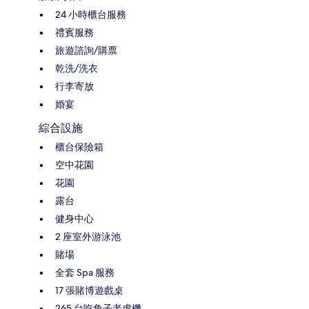
24 小時櫃台服務
禮賓服務
旅遊諮詢/購票
乾洗/洗衣
行李寄放
婚宴
綜合設施
櫃台保險箱
空中花園
花園
露台
健身中心
2 座室外游泳池
賭場
全套 Spa 服務
17 張賭博遊戲桌
265 台吃角子老虎機