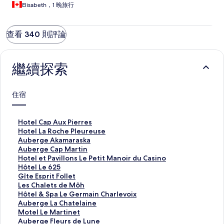
Elisabeth，1 晚旅行
查看 340 則評論
繼續探索
住宿
H
Hotel Cap Aux Pierres
o
H
Hotel La Roche Pleureuse
t
o
A
Auberge Akamaraska
e
t
u
A
Auberge Cap Martin
l
e
b
u
H
Hotel et Pavillons Le Petit Manoir du Casino
C
l
e
b
o
H
Hôtel Le 625
a
L
r
e
t
ô
G
Gîte Esprit Follet
p
a
g
r
e
t
î
L
Les Chalets de Môh
A
R
e
g
l
e
t
e
H
Hôtel & Spa Le Germain Charlevoix
u
o
A
e
e
l
e
s
ô
A
Auberge La Chatelaine
x
c
k
C
t
L
E
C
t
u
M
Motel Le Martinet
P
h
a
a
P
e
s
h
e
b
o
A
Auberge Fleurs de Lune