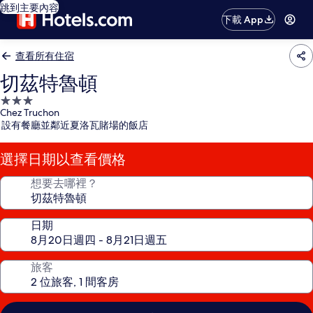
跳到主要內容
下載 App
查看所有住宿
切茲特魯頓
3.0
Chez Truchon
星
設有餐廳並鄰近夏洛瓦賭場的飯店
級
住
選擇日期以查看價格
宿
想要去哪裡？
日期
旅客