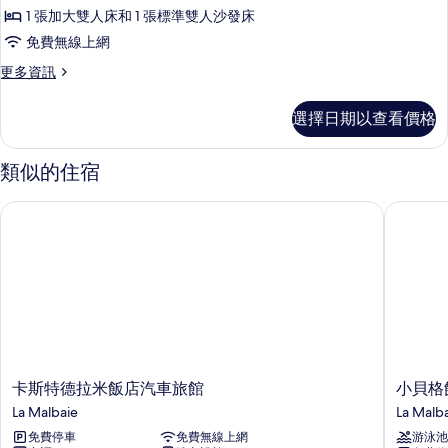
房
雙
(Quadruple)
1 張加大雙人床和 1 張標準雙人沙發床
人
的
的
床
免費無線上網
所
(Quadruple)
所
更
更多資訊
的
有
有
多
詳
相
套
情
相
選擇日期以查看價格
房
片
片
的
詳
類似的住宿
情
卡斯特德拉米飯店汽車旅館
小貝格飯
卡
小
卡斯特德拉米飯店汽車旅館
小貝格
斯
貝
La Malbaie
La Malb
特
格
免費停車
免費無線上網
游泳池
德
飯