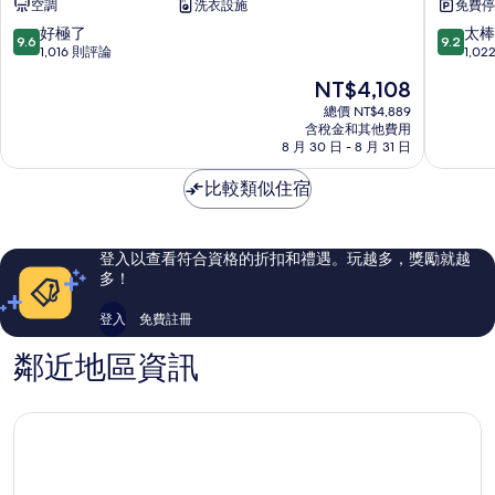
空調
洗衣設施
免費停
拉
店
米
La
9.6
9.2
好極了
太棒
9.6
9.2
飯
Malbaie
分，
分，
1,016 則評論
1,0
店
滿
滿
現
NT$4,108
汽
分
分
在
車
10
10
總價 NT$4,889
價
旅
含稅金和其他費用
分，
分，
格
8 月 30 日 - 8 月 31 日
館
好
太
為
La
極
棒
NT$4,108
比較類似住宿
Malbaie
了，
了，
1,016
1,022
則
則
評
評
登入以查看符合資格的折扣和禮遇。玩越多，獎勵就越
論
論
多！
登入
免費註冊
鄰近地區資訊