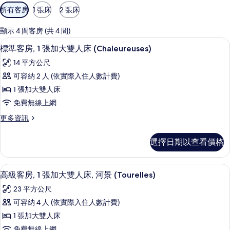
可
所有客房
1 張床
2 張床
用
的
顯示 4 間客房 (共 4 間)
客
標準客房, 1 張加大雙人床 (Chaleur
顯
7
標準客房, 1 張加大雙人床 (Chaleureuses)
房
示
篩
14 平方公尺
標
選
可容納 2 人 (依實際入住人數計費)
準
條
1 張加大雙人床
客
件
免費無線上網
房,
更
更多資訊
1
多
張
標
選擇日期以查看價格
準
加
客
大
房,
高級客房, 1 張加大雙人床, 河景 (Tou
顯
5
1
雙
高級客房, 1 張加大雙人床, 河景 (Tourelles)
示
張
人
23 平方公尺
加
高
床
大
可容納 4 人 (依實際入住人數計費)
級
雙
(Chaleureuses)
1 張加大雙人床
人
客
的
床
免費無線上網