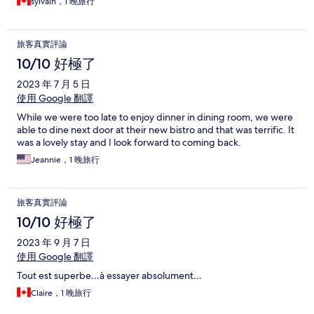
sylvain，1 晚旅行
旅客真實評論
10/10 好極了
2023 年 7 月 5 日
使用 Google 翻譯
While we were too late to enjoy dinner in dining room, we were
able to dine next door at their new bistro and that was terrific. It
was a lovely stay and I look forward to coming back.
Jeannie，1 晚旅行
旅客真實評論
10/10 好極了
2023 年 9 月 7 日
使用 Google 翻譯
Tout est superbe…à essayer absolument…
Claire，1 晚旅行