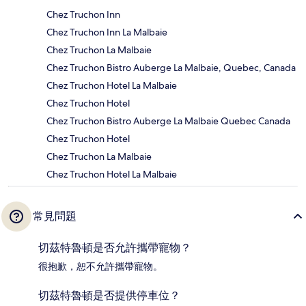
Chez Truchon Inn
Chez Truchon Inn La Malbaie
Chez Truchon La Malbaie
Chez Truchon Bistro Auberge La Malbaie, Quebec, Canada
Chez Truchon Hotel La Malbaie
Chez Truchon Hotel
Chez Truchon Bistro Auberge La Malbaie Quebec Canada
Chez Truchon Hotel
Chez Truchon La Malbaie
Chez Truchon Hotel La Malbaie
常見問題
切茲特魯頓是否允許攜帶寵物？
很抱歉，恕不允許攜帶寵物。
切茲特魯頓是否提供停車位？