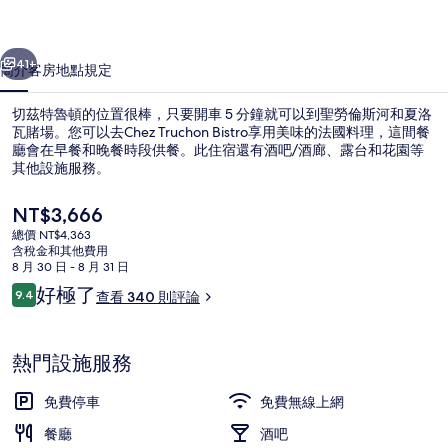
相
一個
下一個
片
41+
簡介
客房
地點
規定
集
切茲特魯頓的位置很棒，只要開車 5 分鐘就可以到聖勞倫斯河和夏洛
瓦賭場。您可以去Chez Truchon Bistro享用美味的法國料理，這間餐
廳會在早餐和晚餐時段供餐。此住宿還有酒吧/酒廊、露台和花園等
其他設施服務。
目
NT$3,666
前
總價 NT$4,363
的
含稅金和其他費用
價
8 月 30 日 - 8 月 31 日
住宿內酒吧
格
評
好極了
9.4
查看 340 則評論
是
9.4 分，滿分 10 分，
論
NT$3,666
熱門設施服務
免費停車
免費無線上網
餐廳
酒吧