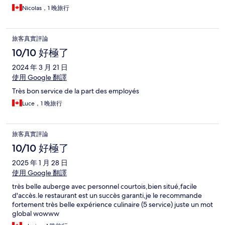
Nicolas，1 晚旅行
旅客真實評論
10/10 好極了
2024 年 3 月 21 日
使用 Google 翻譯
Très bon service de la part des employés
Luce，1 晚旅行
旅客真實評論
10/10 好極了
2025 年 1 月 28 日
使用 Google 翻譯
très belle auberge avec personnel courtois,bien situé,facile
d'accès.le restaurant est un succès garanti,je le recommande
fortement très belle expérience culinaire (5 service) juste un mot
global wowww