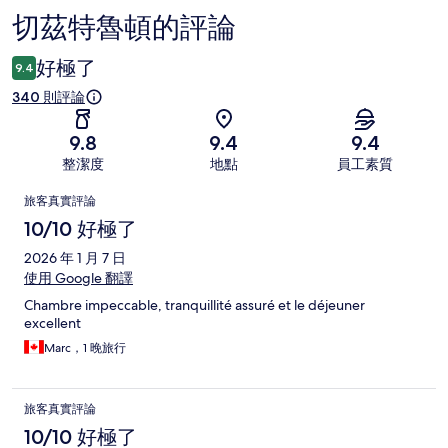
切茲特魯頓的評論
評
論
好極了
9.4
340 則評論
9.8
9.4
9.4
整潔度
地點
員工素質
評
旅客真實評論
論
10/10 好極了
2026 年 1 月 7 日
使用 Google 翻譯
Chambre impeccable, tranquillité assuré et le déjeuner
excellent
Marc，1 晚旅行
旅客真實評論
10/10 好極了