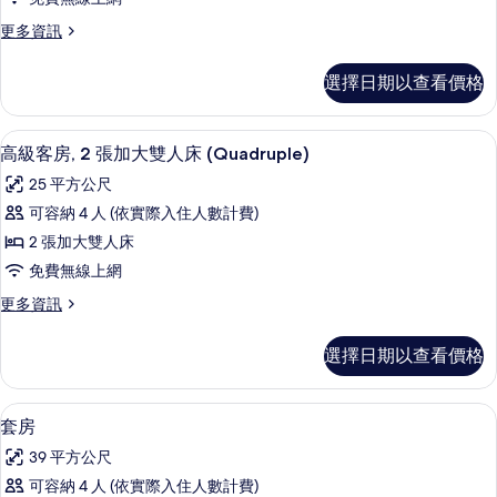
房,
(Chaleureuses)
所
更
更多資訊
的
1
有
多
詳
張
高
情
相
選擇日期以查看價格
級
加
片
客
大
房,
高級客房, 2 張加大雙人床 (Quadru
顯
5
1
雙
高級客房, 2 張加大雙人床 (Quadruple)
示
張
人
25 平方公尺
加
高
床,
大
可容納 4 人 (依實際入住人數計費)
級
雙
河
2 張加大雙人床
人
客
景
床,
免費無線上網
房,
河
(Tourelles)
更
更多資訊
景
2
的
多
(Tourelles)
張
高
的
所
選擇日期以查看價格
級
加
詳
有
客
情
大
房,
相
套房 | 舒適加層、客房內保險箱、書桌
顯
4
2
雙
套房
片
示
張
人
39 平方公尺
加
套
床
大
可容納 4 人 (依實際入住人數計費)