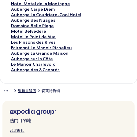
i
e
m
p
a
6
p
a
l
e
t
u
H
Hotel Motel de la Montagne
e
P
a
M
v
2
r
l
&
r
e
b
o
A
Auberge Carpe Diem
r
l
r
a
i
5
i
e
S
g
l
e
t
u
A
Auberge La Coudriere-Cool Hotel
r
e
a
r
l
的
t
t
p
e
L
r
e
b
u
A
Auberge des Nuages
e
u
s
t
l
連
F
s
a
L
e
g
l
e
b
u
D
Domaine Belle Plage
s
r
k
i
o
結
o
d
L
a
M
e
M
r
e
b
o
M
Motel Belvédère
的
e
a
n
n
l
e
e
C
a
F
o
g
r
e
m
o
M
Motel le Point de Vue
連
u
的
的
s
l
M
G
h
r
l
t
e
g
r
a
t
o
L
Les Pinsons des Rives
結
s
連
連
L
e
ô
e
a
t
e
e
C
e
g
i
e
t
e
F
Fairmont Le Manoir Richelieu
e
結
結
e
t
h
r
t
i
u
l
a
L
e
n
l
e
s
a
A
Auberge La Grande Maison
的
P
的
的
m
e
n
r
d
r
a
d
e
B
l
P
i
u
A
Auberge sur la Côte
連
e
連
連
a
l
e
s
e
p
C
e
B
e
l
i
r
b
u
L
Le Manoir Charlevoix
結
t
結
結
i
a
t
d
l
e
o
s
e
l
e
n
m
e
b
e
A
Auberge des 3 Canards
i
n
i
的
e
a
D
u
N
l
v
P
s
o
r
e
M
u
t
C
n
連
L
M
i
d
u
l
é
o
o
n
g
r
a
b
M
h
e
結
u
o
e
r
a
e
d
i
n
t
e
g
n
e
馬爾貝飯店
切茲特魯頓
a
a
的
n
n
m
i
g
P
è
n
s
L
L
e
o
r
n
r
連
e
t
的
e
e
l
r
t
d
e
a
s
i
g
o
l
結
的
a
連
r
s
a
e
d
e
M
G
u
r
e
i
e
連
g
結
e
的
g
的
e
s
a
r
r
C
d
r
v
結
n
-
連
e
連
V
R
n
a
l
h
e
d
o
e
C
結
的
結
u
i
o
n
a
a
s
熱門目的地
u
i
的
o
連
e
v
i
d
C
r
3
C
x
連
o
結
的
e
r
e
ô
l
C
台北飯店
a
的
結
l
連
s
R
M
t
e
a