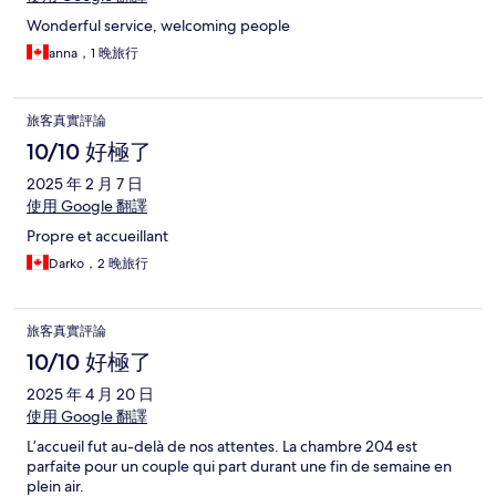
Wonderful service, welcoming people
anna，1 晚旅行
旅客真實評論
10/10 好極了
2025 年 2 月 7 日
使用 Google 翻譯
Propre et accueillant
Darko，2 晚旅行
旅客真實評論
10/10 好極了
2025 年 4 月 20 日
使用 Google 翻譯
L’accueil fut au-delà de nos attentes. La chambre 204 est
parfaite pour un couple qui part durant une fin de semaine en
plein air.