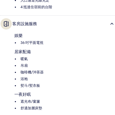
入口通道光線充足
4 抵達住宿前的台階
客房設施服務
娛樂
36 吋平面電視
居家配備
暖氣
吊扇
咖啡機/沖茶器
浴袍
熨斗/熨衣板
一夜好眠
遮光布/窗簾
舒適加層床墊