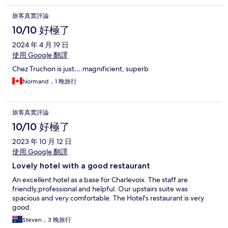
旅客真實評論
10/10 好極了
2024 年 4 月 19 日
使用 Google 翻譯
Chez Truchon is just….magnificient, superb
Normand，1 晚旅行
旅客真實評論
10/10 好極了
2023 年 10 月 12 日
使用 Google 翻譯
Lovely hotel with a good restaurant
An excellent hotel as a base for Charlevoix. The staff are
friendly,professional and helpful. Our upstairs suite was
spacious and very comfortable. The Hotel's restaurant is very
good.
Steven，3 晚旅行