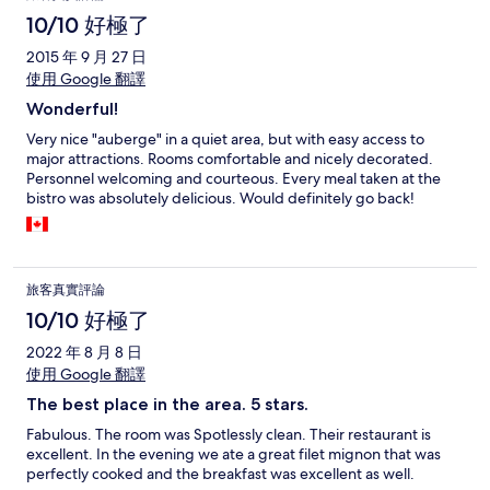
10/10 好極了
2015 年 9 月 27 日
使用 Google 翻譯
Wonderful!
Very nice "auberge" in a quiet area, but with easy access to
major attractions. Rooms comfortable and nicely decorated.
Personnel welcoming and courteous. Every meal taken at the
bistro was absolutely delicious. Would definitely go back!
旅客真實評論
10/10 好極了
2022 年 8 月 8 日
使用 Google 翻譯
The best place in the area. 5 stars.
Fabulous. The room was Spotlessly clean. Their restaurant is
excellent. In the evening we ate a great filet mignon that was
perfectly cooked and the breakfast was excellent as well.