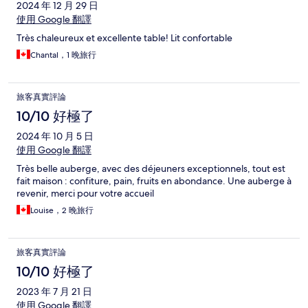
2024 年 12 月 29 日
使用 Google 翻譯
Très chaleureux et excellente table! Lit confortable
Chantal，1 晚旅行
旅客真實評論
10/10 好極了
2024 年 10 月 5 日
使用 Google 翻譯
Très belle auberge, avec des déjeuners exceptionnels, tout est
fait maison : confiture, pain, fruits en abondance. Une auberge à
revenir, merci pour votre accueil
Louise，2 晚旅行
旅客真實評論
10/10 好極了
2023 年 7 月 21 日
使用 Google 翻譯