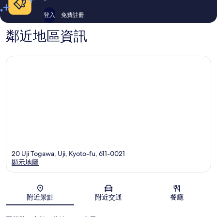
假
論
論
村
登入
免費註冊
嵐
山
鄰近地區資訊
20 Uji Togawa, Uji, Kyoto-fu, 611-0021
顯示地圖
地圖
附近景點
附近交通
餐廳