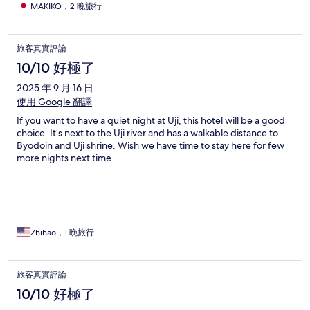
MAKIKO，2 晚旅行
旅客真實評論
10/10 好極了
2025 年 9 月 16 日
使用 Google 翻譯
If you want to have a quiet night at Uji, this hotel will be a good
choice. It’s next to the Uji river and has a walkable distance to
Byodoin and Uji shrine. Wish we have time to stay here for few
more nights next time.
Zhihao，1 晚旅行
旅客真實評論
10/10 好極了