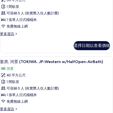
30 平方公尺
有
房,
12
1 間臥室
tatami
相
非
mats)
可容納 5 人 (依實際入住人數計費)
片
吸
的
1 張單人日式榻榻米
詳
煙
免費無線上網
情
房,
更
更多資訊
河
多
景
客
選擇日期以查看價格
房,
(AKEBONO,
非
with
吸
免費盥洗用品、吹風機、浴袍、免治馬
顯
half
8
煙
套房, 河景 (TOKIWA, JP-Western w/HalfOpen-AirBath)
示
房,
open-
河景
河
套
air
景
40 平方公尺
bath)
房,
(AKEBONO,
1 間臥室
with
的
河
half
可容納 5 人 (依實際入住人數計費)
所
景
open-
1 張單人日式榻榻米
有
air
(TOKIWA,
免費無線上網
bath)
相
JP-
的
更
更多資訊
Western
片
詳