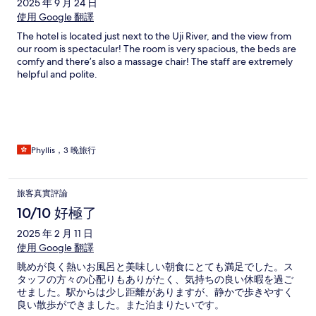
2025 年 9 月 24 日
使用 Google 翻譯
The hotel is located just next to the Uji River, and the view from
our room is spectacular! The room is very spacious, the beds are
comfy and there’s also a massage chair! The staff are extremely
helpful and polite.
Phyllis，3 晚旅行
旅客真實評論
10/10 好極了
2025 年 2 月 11 日
使用 Google 翻譯
眺めが良く熱いお風呂と美味しい朝食にとても満足でした。ス
タッフの方々の心配りもありがたく、気持ちの良い休暇を過ご
せました。駅からは少し距離がありますが、静かで歩きやすく
良い散歩ができました。また泊まりたいです。