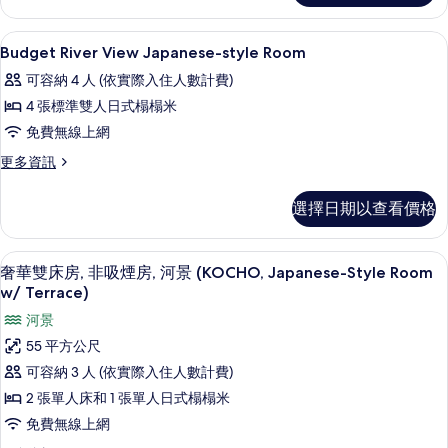
Open-
Japanese-
style
air
住宿內部
顯
1
Room
Budget River View Japanese-style Room
Bath
示
With
可容納 4 人 (依實際入住人數計費)
的
Private
Budget
Open-
4 張標準雙人日式榻榻米
所
River
air
免費無線上網
有
View
Bath
的
相
Japanese-
更
更多資訊
詳
多
style
片
情
Budget
Room
選擇日期以查看價格
River
的
View
Japanese-
所
高級寢具、羽絨被、客房內保險箱、書
顯
7
style
奢華雙床房, 非吸煙房, 河景 (KOCHO, Japanese-Style Room
有
示
Room
w/ Terrace)
的
相
奢
河景
詳
片
華
情
55 平方公尺
雙
可容納 3 人 (依實際入住人數計費)
床
2 張單人床和 1 張單人日式榻榻米
房,
免費無線上網
非