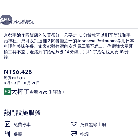
飯
一個
下一個
店
98+
簡介
客房
地點
規定
的
京都宇治花園飯店的位置很好，只要走 10 分鐘就可以到平等院和宇
相
治神社。您可以到這裡 2 間餐廳之一的Japanese Restaurant享用日本
料理的美味午餐。旅客都對住宿的友善員工讚不絕口。住宿離大眾運
片
輸工具不遠，走路到宇治站只要 14 分鐘，到JR 宇治站也只要 15 分
集
鐘。
目
NT$6,428
前
總價 NT$7,071
的
8 月 20 日 - 8 月 21 日
外觀
價
評
太棒了
9.2
查看 495 則評論
格
9.2 分，滿分 10 分，
論
是
NT$6,428
熱門設施服務
免費停車
免費無線上網
餐廳
空調