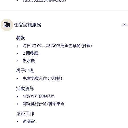
指定吸煙區 (有罰款規定)
住宿設施服務
餐飲
每日 07:00 - 08:30供應全套早餐 (付費)
2 間餐廳
飲水機
親子出遊
兒童免費入住 (見詳情)
活動資訊
附近可租借腳踏車
鄰近健行步道/腳踏車道
遠距工作
會議室