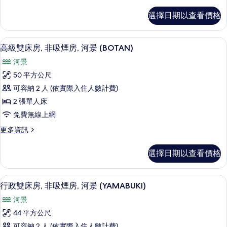
多
w/HalfOpen-
情
套
選擇日期以查看價格
AirBath)
房,
的
河
景
所
高級寢具、羽絨被、客房內保險箱、書
顯
13
(TOKIWA,
高級雙床房, 非吸煙房, 河景 (BOTAN)
有
示
JP-
河景
Western
相
高
w/HalfOpen-
50 平方公尺
片
級
AirBath)
可容納 2 人 (依實際入住人數計費)
的
雙
詳
2 張單人床
床
情
免費無線上網
房,
更
更多資訊
非
多
吸
高
選擇日期以查看價格
級
煙
雙
房,
床
高級寢具、羽絨被、客房內保險箱、書
顯
7
房,
行政雙床房, 非吸煙房, 河景 (YAMABUKI)
河
示
非
景
河景
吸
行
煙
(BOTAN)
44 平方公尺
政
房,
的
可容納 2 人 (依實際入住人數計費)