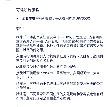
可選設施服務
全套早餐
需額外收費，每人費用約為 JPY3500
規定
根據「日本衛生及社會安全部 (MHLW)」之規定，所有國際
旅客辦理入住手續 (入住飯店、汽車旅館等) 時必須告知飯店
其護照號碼與國籍。此外，住宿業者務必影印所有房客之護
照，以做備份之用。
入住時指明將用於支付雜費的信用卡的持卡人姓名，必須與
主要訂房的房客姓名相符。
此住宿接受以信用卡付款。恕不接受現金。
接受以下信用卡：Visa 卡、萬事達卡、美國運通卡、大來
卡、JCB 卡
請注意，有些住宿不允許身上有刺青的旅客使用附設的公共
浴池設施。
請注意，不同國家和不同住宿的文化規範和旅客規定會有所
不同，顯示的規定是由住宿業者提供。