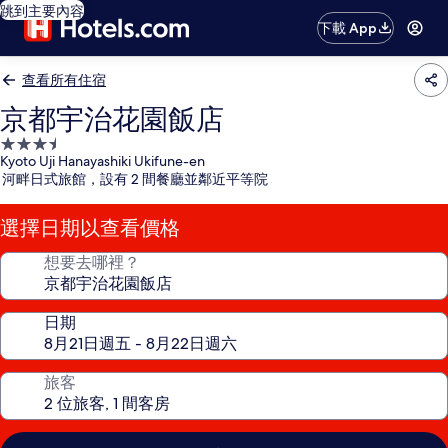
跳到主要內容
下載 App
查看所有住宿
京都宇治花園飯店
3.5
Kyoto Uji Hanayashiki Ukifune-en
星
河畔日式旅館，設有 2 間餐廳並鄰近平等院
級
住
選擇日期以查看價格
宿
想要去哪裡？
日期
旅客