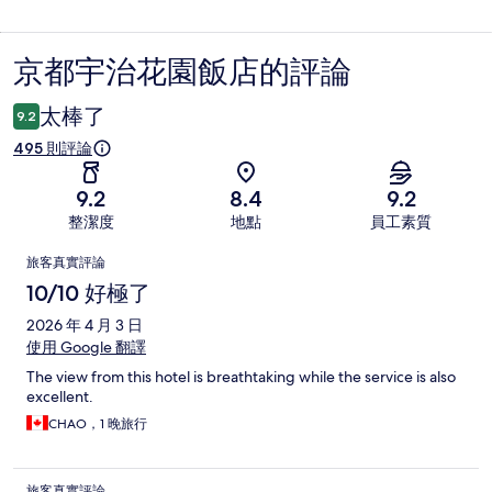
京都宇治花園飯店的評論
評
論
太棒了
9.2
495 則評論
9.2
8.4
9.2
整潔度
地點
員工素質
評
旅客真實評論
論
10/10 好極了
2026 年 4 月 3 日
使用 Google 翻譯
The view from this hotel is breathtaking while the service is also
excellent.
CHAO，1 晚旅行
旅客真實評論