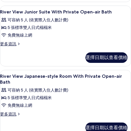
客
景
房,
Spa
顯
1
非
River View Junior Suite With Private Open-air Bath
(Japanese
示
吸
Style,
可容納 5 人 (依實際入住人數計費)
煙
River
10
房,
5 張標準雙人日式榻榻米
View
河
tatami
免費無線上網
Junior
景
mats)
(Japanese
Suite
更
更多資訊
的
Style,
多
With
10
所
River
Private
選擇日期以查看價格
tatami
View
有
mats)
Open-
Junior
相
的
Suite
air
Spa
顯
詳
1
With
River View Japanese-style Room With Private Open-air
片
Bath
情
示
Private
Bath
的
Open-
River
可容納 5 人 (依實際入住人數計費)
air
所
View
Bath
5 張標準雙人日式榻榻米
有
Japanese-
的
免費無線上網
相
詳
style
情
更
更多資訊
片
Room
多
With
River
選擇日期以查看價格
Private
View