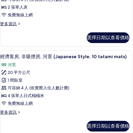
河
雙
所
景
2 張單人床
床
(BOTAN)
有
免費無線上網
的
房,
相
詳
更
更多資訊
非
情
多
片
吸
行
選擇日期以查看價格
政
煙
雙
房,
床
高級寢具、羽絨被、客房內保險箱、書
顯
4
房,
經濟客房, 非吸煙房, 河景 (Japanese Style, 10 tatami mats)
河
示
非
景
河景
吸
經
煙
(YAMABUKI)
20 平方公尺
濟
房,
的
1 間臥室
河
客
所
景
可容納 4 人 (依實際入住人數計費)
房,
(YAMABUKI)
有
4 張單人日式榻榻米
的
非
相
免費無線上網
詳
吸
情
片
更
更多資訊
煙
多
房,
經
選擇日期以查看價格
濟
河