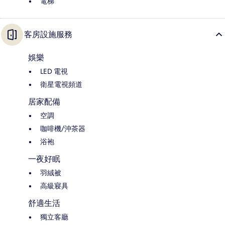
電梯
客房設施服務
娛樂
LED 電視
衛星電視頻道
居家配備
空調
咖啡機/沖茶器
浴袍
一夜好眠
羽絨被
高級寢具
舒適生活
獨立客廳