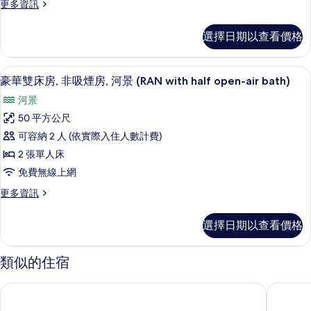
更
更多資訊
吸
多
奢
煙
選擇日期以查看價格
華
房,
雙
床
河
高級寢具、羽絨被、客房內保險箱、書
顯
8
房,
豪華雙床房, 非吸煙房, 河景 (RAN with half open-air bath)
景
示
非
河景
(KOCHO,
吸
豪
煙
50 平方公尺
Japanese-
華
房,
Style
可容納 2 人 (依實際入住人數計費)
河
雙
Room
景
2 張單人床
床
(KOCHO,
w/
免費無線上網
Japanese-
房,
Terrace)
Style
更
更多資訊
非
的
Room
多
w/
吸
豪
所
選擇日期以查看價格
Terrace)
華
煙
有
的
雙
房,
詳
相
床
類似的住宿
情
房,
河
片
非
御宿野乃居七條自然溫泉飯店
京都嵐山
景
吸
煙
(RAN