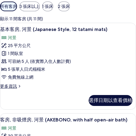
可
所有客房
3 張床以上
1 張床
2 張床
用
的
顯示 11 間客房 (共 11 間)
客
高級寢具、羽絨被、客房內保險箱、書
顯
8
基本客房, 河景 (Japanese Style, 12 tatami mats)
房
示
篩
河景
基
選
25 平方公尺
本
條
1 間臥室
客
件
可容納 5 人 (依實際入住人數計費)
房,
5 張單人日式榻榻米
河
免費無線上網
景
更
更多資訊
(Japanese
多
Style,
基
選擇日期以查看價格
12
本
客
tatami
房,
免費盥洗用品、吹風機、浴袍、免治馬
顯
mats)
8
河
客房, 非吸煙房, 河景 (AKEBONO, with half open-air bath)
的
示
景
河景
(Japanese
所
客
Style,