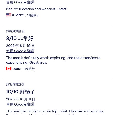
使用 Google 翻譯
Beautiful location and wonderful staff.
SHIGEKO，1 晚旅行
旅客真實評論
8/10 非常好
2025 年 8 月 16 日
使用 Google 翻譯
The area is definitely worth exploring, and the onsen/sento
experiencing. Great area.
Cedric，1 晚旅行
旅客真實評論
10/10 好極了
2025 年 10 月 11 日
使用 Google 翻譯
This was the highlight of our trip. I wish I booked more nights.