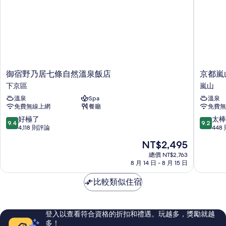
房,
with
河
half
景
open-
(RAN
with
air
half
bath)
open-
的
air
御
京
御宿野乃居七條自然溫泉飯店
京都嵐
bath)
所
宿
都
下京區
嵐山
的
野
嵐
有
詳
溫泉
Spa
溫泉
乃
山
情
相
免費無線上網
餐廳
免費無
居
溫
七
泉
9.4
9.2
好極了
太棒
片
9.4
9.2
條
花
分，
分，
4,118 則評論
448
自
傳
滿
滿
現
NT$2,495
然
抄
分
分
在
溫
日
10
10
總價 NT$2,763
價
泉
8 月 14 日 - 8 月 15 日
式
分，
分，
格
飯
旅
好
太
為
店
比較類似住宿
館
極
棒
NT$2,495
下
-
了，
了，
京
共
4,118
448
區
立
則
則
登入以查看符合資格的折扣和禮遇。玩越多，獎勵就越
度
評
評
多！