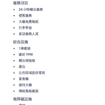
服務項目
24 小時櫃台服務
禮賓服務
大廳免費報紙
行李寄放
多語服務人員
綜合設施
1 棟建築
建於 1998
櫃台保險箱
露台
公共區域提供電視
宴會廳
接待大廳
傳統風格建築
無障礙設施