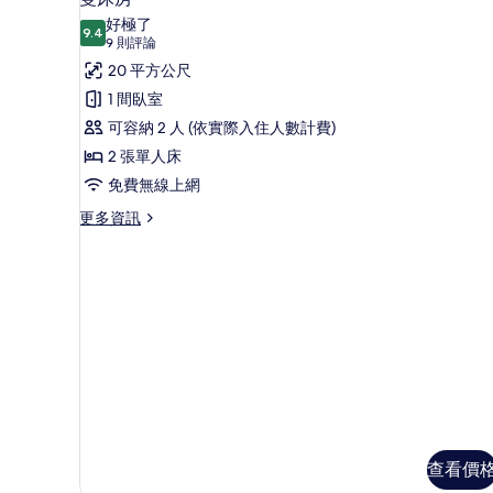
示
情
好極了
9.4
9.4 分，滿分 10 分
雙
(9
9 則評論
則
床
20 平方公尺
評
房
1 間臥室
論)
的
可容納 2 人 (依實際入住人數計費)
所
2 張單人床
有
免費無線上網
相
更
更多資訊
多
片
雙
床
房
的
詳
情
查看價