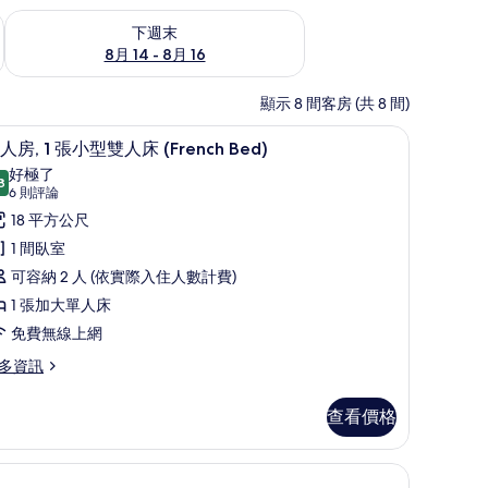
查看下週末 (8月 14 - 8月 16) 的供應情況
下週末
8月 14 - 8月 16
顯示 8 間客房 (共 8 間)
線上網
羽絨被、客房內保險箱、書桌、免費無線上網
顯
6
人房, 1 張小型雙人床 (French Bed)
示
好極了
8
9.8 分，滿分 10 分
雙
(6
6 則評論
則
人
18 平方公尺
評
,
1 間臥室
論)
可容納 2 人 (依實際入住人數計費)
張
1 張加大單人床
小
免費無線上網
型
多資訊
雙
人
查看價格
床
French