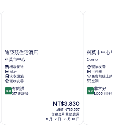
迪亞茲住宅酒店
科莫市中心民宿飯店
迪
科
迪亞茲住宅酒店
科莫市中心民宿飯店
亞
莫
科莫市中心
Como
茲
市
機場接送
寵物友善
住
中
廚房
可停車
宅
心
洗衣設施
免費無線上網
酒
民
寵物友善
空調
店
宿
8.6
8.2
有夠讚
非常好
科
飯
8.6
8.2
分，
分，
317 則評論
1,005 則評論
莫
店
滿
滿
市
Como
現
NT$3,830
分
分
中
在
10
10
總價 NT$5,557
心
價
含稅金和其他費用
分，
分，
格
8 月 12 日 - 8 月 13 日
8 月
有
非
為
夠
常
NT$3,830
讚，
好，