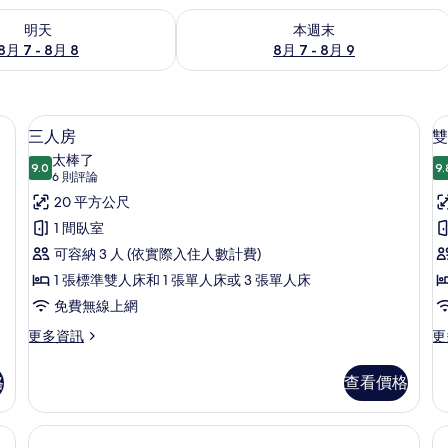
7 - 8月 8) 的供應情況
查看本週末 (8月 7 - 8月 9) 的供應情況
明天
本週末
8月 7 - 8月 8
8月 7 - 8月 9
箱、書桌、免費無線上網
羽絨被、客房內保險箱、書桌、免費無
顯
6
三人房
雙
示
太棒了
9.0
9.
9.0 分，滿分 10 分
三
(6
6 則評論
則
人
20 平方公尺
評
房
1 間臥室
房
論)
1
的
可容納 3 人 (依實際入住人數計費)
所
1 張標準雙人床和 1 張單人床或 3 張單人床
有
免費無線上網
相
更
更
更多資訊
更
多
多
片
三
雙
格
查看價格
人
人
房
房,
的
1
(
箱、書桌、免費無線上網
詳
張