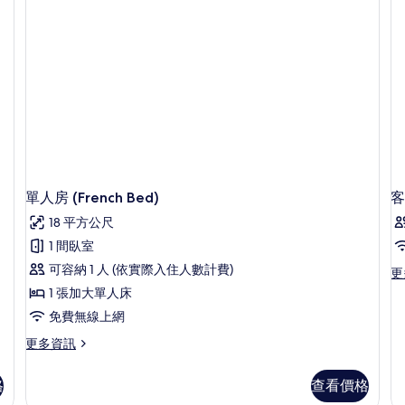
B
情
小
型
雙
人
床
(F
Be
的
詳
情
單人房 (French Bed)
客
18 平方公尺
1 間臥室
可容納 1 人 (依實際入住人數計費)
更
更
多
1 張加大單人床
客
免費無線上網
房
的
更
更多資訊
詳
多
情
單
格
查看價格
人