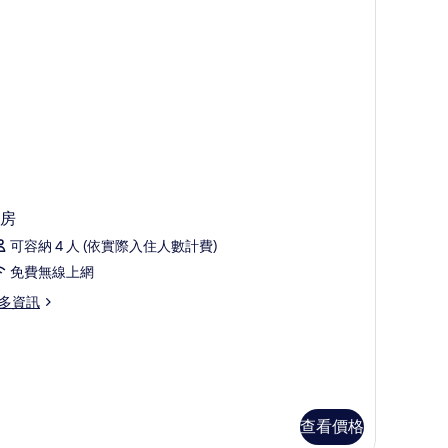
ed)
的
所
有
rench
相
d)
片
房
可容納 4 人 (依實際入住人數計費)
免費無線上網
多資訊
查看價格