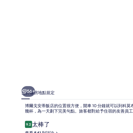
飯
店
的
相
片
集
56+
簡介
客房
地點
規定
博爾戈安蒂飯店的位置很方便，開車 10 分鐘就可以到科
幾杯，為一天劃下完美句點。旅客都對給予住宿的友善員工
評
太棒了
9.2
9.2 分，滿分 10 分，
論
查看 541 則評論