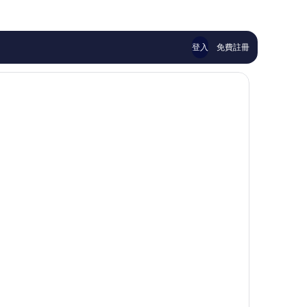
317
1,005
則
則
評
評
論
論
登入
免費註冊