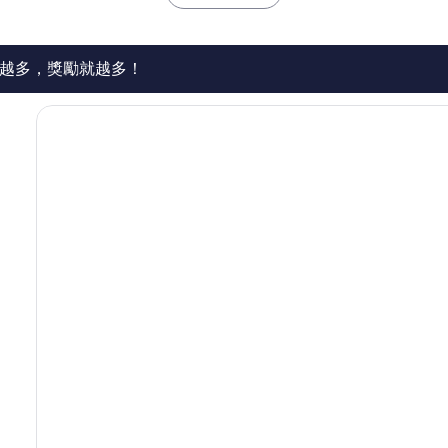
1,008
則
評
論
越多，獎勵就越多！