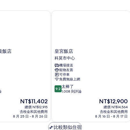
情
飯店
皇宮飯店
皇
級飯店
皇宮飯店
宮
科莫市中心
飯
機場接送
店
寵物友善
科
可停車
莫
免費無線上網
市
9.2
太棒了
中
9.2
分，
論
1,008 則評論
心
滿
現
現
NT$11,402
NT$12,900
分
在
在
10
總價 NT$12,915
總價 NT$14,564
價
價
含稅金和其他費用
含稅金和其他費用
分，
格
格
8 月 25 日 - 8 月 26 日
8 月 16 日 - 8 月 17 日
太
為
為
棒
NT$11,402
NT$12,900
比較類似住宿
了，