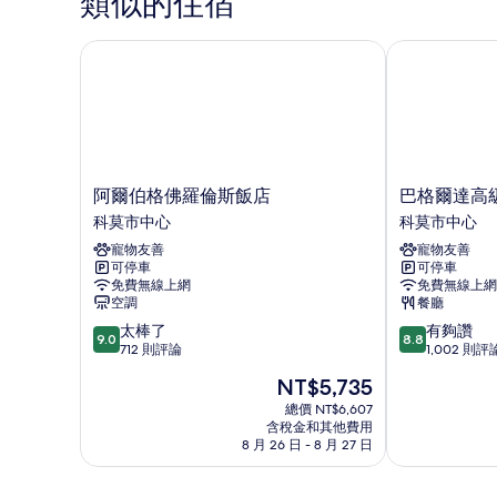
類似的住宿
情
阿爾伯格佛羅倫斯飯店
巴格爾達高級
阿
巴
阿爾伯格佛羅倫斯飯店
巴格爾達高
爾
格
科莫市中心
科莫市中心
伯
爾
寵物友善
寵物友善
格
達
可停車
可停車
佛
高
免費無線上網
免費無線上網
羅
級
空調
餐廳
倫
飯
9.0
8.8
太棒了
有夠讚
斯
店
9.0
8.8
分，
分，
712 則評論
1,002 則評
飯
科
滿
滿
店
莫
現
NT$5,735
分
分
科
市
在
10
10
總價 NT$6,607
莫
中
價
含稅金和其他費用
分，
分，
市
心
格
8 月 26 日 - 8 月 27 日
太
有
中
為
棒
夠
心
NT$5,735
了，
讚，