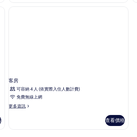
房
(French
Bed)
的
詳
情
客房
可容納 4 人 (依實際入住人數計費)
免費無線上網
更
更多資訊
多
客
格
查看價格
房
的
詳