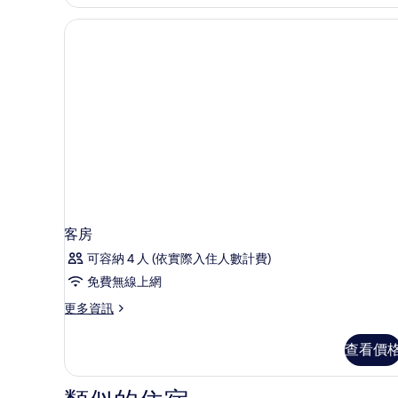
客房
可容納 4 人 (依實際入住人數計費)
免費無線上網
更
更多資訊
多
客
查看價
房
的
詳