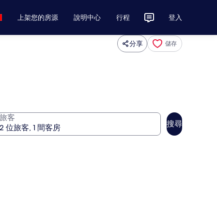
上架您的房源
說明中心
行程
登入
分享
儲存
旅客
搜尋