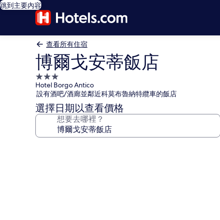
跳到主要內容
查看所有住宿
博爾戈安蒂飯店
3.0
Hotel Borgo Antico
星
設有酒吧/酒廊並鄰近科莫布魯納特纜車的飯店
級
選擇日期以查看價格
住
想要去哪裡？
宿
博
爾
戈
安
蒂