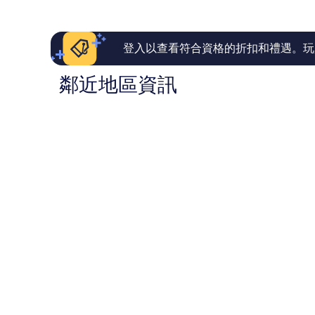
712
1,002
則
則
評
評
論
論
登入以查看符合資格的折扣和禮遇。玩
鄰近地區資訊