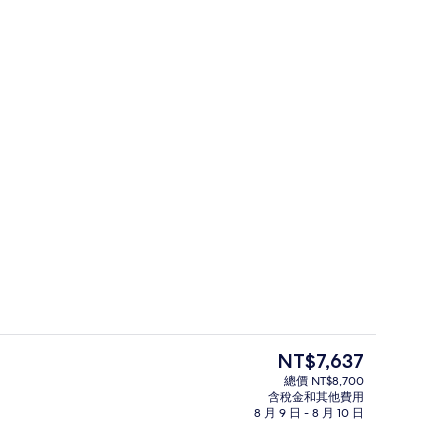
電梯
目
NT$7,637
前
總價 NT$8,700
的
含稅金和其他費用
入口
價
8 月 9 日 - 8 月 10 日
格
是