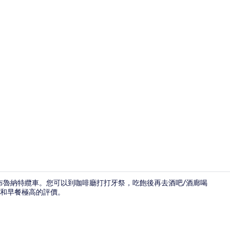
大廳
莫布魯納特纜車。您可以到咖啡廳打打牙祭，吃飽後再去酒吧/酒廊喝
和早餐極高的評價。
住宿內部