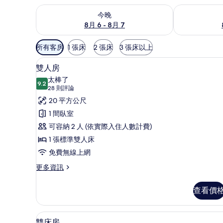
查看今晚 (8月 6 - 8月 7) 的供應情況
查看明天 (8月 
今晚
8月 6 - 8月 7
可
所有客房
1 張床
2 張床
3 張床以上
用
雙人房 | 羽絨被、客房內保險
顯
的
11
雙人房
示
客
太棒了
9.2
房
9.2 分，滿分 10 分
雙
(28
28 則評論
篩
則
人
20 平方公尺
選
評
房
1 間臥室
條
論)
的
可容納 2 人 (依實際入住人數計費)
件
所
1 張標準雙人床
有
免費無線上網
相
更
更多資訊
多
片
雙
查看價
人
房
的
雙床房 | 羽絨被、客房內保險
顯
6
詳
雙床房