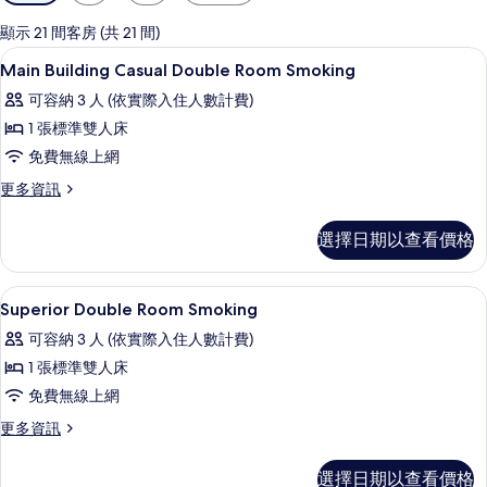
用
的
顯示 21 間客房 (共 21 間)
客
客房內保險箱、筆電工作空間、熨斗/
顯
1
Main Building Casual Double Room Smoking
房
示
篩
可容納 3 人 (依實際入住人數計費)
Main
選
1 張標準雙人床
Building
條
免費無線上網
Casual
件
Double
更
更多資訊
多
Room
Main
Smoking
選擇日期以查看價格
Building
的
Casual
Double
所
客房內保險箱、筆電工作空間、熨斗/
顯
1
Room
Superior Double Room Smoking
有
示
Smoking
可容納 3 人 (依實際入住人數計費)
的
相
Superior
詳
1 張標準雙人床
片
Double
情
免費無線上網
Room
Smoking
更
更多資訊
多
的
Superior
選擇日期以查看價格
所
Double