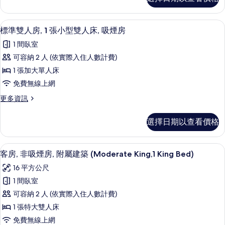
級
所
3rd
煙
雙
Adult)
有
房
人
的
客房內保險箱、筆電工作空間、熨斗/
顯
9
房,
標準雙人房, 1 張小型雙人床, 吸煙房
相
(1
詳
示
吸
情
Double
片
1 間臥室
煙
標
Bed,
房
可容納 2 人 (依實際入住人數計費)
準
(1
Sofa
1 張加大單人床
Double
雙
bed
Bed,
免費無線上網
for
人
Sofa
更
更多資訊
3rd
bed
房,
多
for
Adult)
1
標
3rd
選擇日期以查看價格
的
準
張
Adult)
雙
所
的
小
人
詳
客房內保險箱、筆電工作空間、熨斗/
顯
有
4
房,
型
客房, 非吸煙房, 附屬建築 (Moderate King,1 King Bed)
情
示
1
相
雙
16 平方公尺
張
客
片
人
小
1 間臥室
房,
型
床,
可容納 2 人 (依實際入住人數計費)
雙
非
吸
人
1 張特大雙人床
吸
床,
煙
免費無線上網
吸