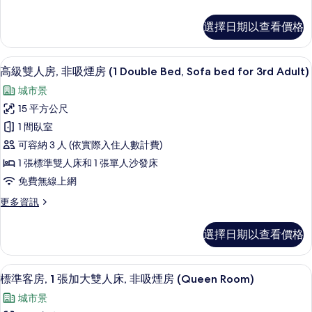
多
Sofa
所
標
標
bed)
選擇日期以查看價格
有
準
準
的
雙
相
詳
雙
人
情
客房內保險箱、筆電工作空間、熨斗/
顯
片
5
房,
人
高級雙人房, 非吸煙房 (1 Double Bed, Sofa bed for 3rd Adult)
示
1
床,
城市景
張
高
非
標
15 平方公尺
級
準
吸
1 間臥室
雙
雙
煙
人
可容納 3 人 (依實際入住人數計費)
人
床,
房
1 張標準雙人床和 1 張單人沙發床
非
房,
的
免費無線上網
吸
非
煙
所
更
更多資訊
房
吸
多
有
的
煙
高
詳
相
選擇日期以查看價格
級
房
情
片
雙
(1
人
客房內保險箱、筆電工作空間、熨斗/
顯
5
房,
Double
標準客房, 1 張加大雙人床, 非吸煙房 (Queen Room)
示
非
Bed,
城市景
吸
標
Sofa