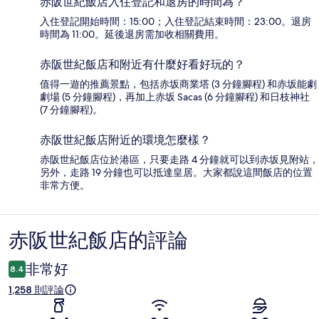
赤阪世紀飯店入住登記和退房的時間為？
入住登記開始時間：15:00；入住登記結束時間：23:00。退房
時間為 11:00。延後退房需加收相關費用。
赤阪世紀飯店和附近有什麼好看好玩的？
值得一遊的推薦景點，包括赤坂商業塔 (3 分鐘腳程) 和赤坂能劇
劇場 (5 分鐘腳程)，再加上赤坂 Sacas (6 分鐘腳程) 和日枝神社
(7 分鐘腳程)。
赤阪世紀飯店附近的環境怎麼樣？
赤阪世紀飯店位於港區，只要走路 4 分鐘就可以到赤坂見附站，
另外，走路 19 分鐘也可以抵達皇居。大家都說這間飯店的位置
非常方便。
赤阪世紀飯店的評論
評
論
非常好
8.4
1,258 則評論