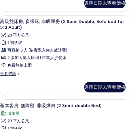
選擇日期以查看價格
準
張
雙
小
人
客房內保險箱、筆電工作空間、熨斗/
顯
10
房,
型
高級雙床房, 多張床, 非吸煙房 (2 Semi Double, Sofa bed for
示
1
3rd Adult)
雙
張
高
23 平方公尺
人
小
級
型
1 間臥室
床,
雙
雙
可容納 3 人 (依實際入住人數計費)
非
人
床
床,
2 張加大單人床和 1 張單人沙發床
吸
非
房,
免費無線上網
煙
吸
多
煙
房
更
更多資訊
房
張
多
的
的
高
床,
選擇日期以查看價格
詳
所
級
非
情
雙
有
床
吸
客房內保險箱、筆電工作空間、熨斗/
顯
相
10
房,
基本客房, 無障礙, 非吸煙房 (2 Semi-double Bed)
煙
示
多
片
城市景
張
房
基
床,
23 平方公尺
(2
本
非
1 間臥室