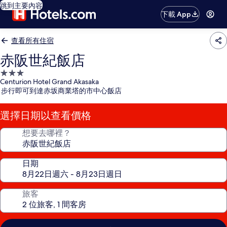
跳到主要內容
下載 App
查看所有住宿
赤阪世紀飯店
3.0
Centurion Hotel Grand Akasaka
星
步行即可到達赤坂商業塔的市中心飯店
級
住
選擇日期以查看價格
宿
想要去哪裡？
日期
旅客