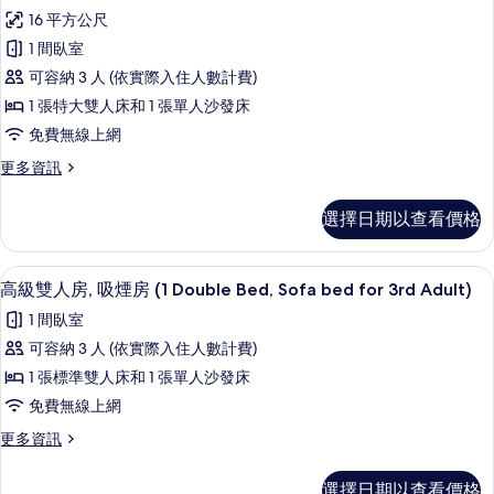
for
床,
客
bed
16 平方公尺
Semi
非
3rd
for
房,
吸
Double,
1 間臥室
3rd
Adult)
煙
非
Adult)
Bunk
可容納 3 人 (依實際入住人數計費)
的
房
的
吸
bed)
(2
1 張特大雙人床和 1 張單人沙發床
所
詳
Semi
的
煙
情
免費無線上網
有
Double,
所
房,
Bunk
相
更
更多資訊
有
bed)
附
多
片
的
客
相
屬
選擇日期以查看價格
詳
房,
片
建
情
非
吸
築
客房內保險箱、筆電工作空間、熨斗/
顯
5
煙
高級雙人房, 吸煙房 (1 Double Bed, Sofa bed for 3rd Adult)
(Moderate
示
房,
1 間臥室
King,
附
高
屬
Sofa
可容納 3 人 (依實際入住人數計費)
級
建
bed
1 張標準雙人床和 1 張單人沙發床
築
雙
for
(Moderate
免費無線上網
人
3rd
King,
更
更多資訊
Sofa
房,
Adult)
多
bed
的
吸
高
for
選擇日期以查看價格