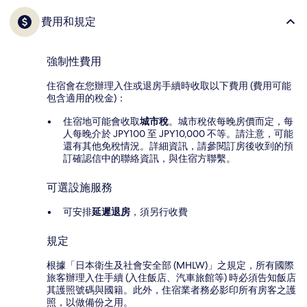
費用和規定
強制性費用
住宿會在您辦理入住或退房手續時收取以下費用 (費用可能
包含適用的稅金)：
住宿地可能會收取
城市稅
。城市稅依每晚房價而定，每
人每晚介於 JPY100 至 JPY10,000 不等。請注意，可能
還有其他免稅情況。詳細資訊，請參閱訂房後收到的預
訂確認信中的聯絡資訊，與住宿方聯繫。
可選設施服務
可安排
延遲退房
，須另行收費
規定
根據「日本衛生及社會安全部 (MHLW)」之規定，所有國際
旅客辦理入住手續 (入住飯店、汽車旅館等) 時必須告知飯店
其護照號碼與國籍。此外，住宿業者務必影印所有房客之護
照，以做備份之用。