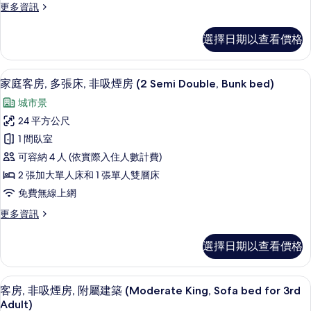
所
更
更多資訊
Room)
大
多
有
的
高
雙
詳
相
選擇日期以查看價格
級
情
人
片
客
床
房,
客房內保險箱、筆電工作空間、熨斗/
顯
5
1
家庭客房, 多張床, 非吸煙房 (2 Semi Double, Bunk bed)
和
示
張
城市景
1
特
家
大
張
24 平方公尺
庭
雙
沙
1 間臥室
人
客
床
發
可容納 4 人 (依實際入住人數計費)
房,
和
床,
2 張加大單人床和 1 張單人雙層床
1
多
非
免費無線上網
張
張
沙
吸
更
更多資訊
發
床,
多
煙
床,
非
家
非
選擇日期以查看價格
房
庭
吸
吸
客
(King,
煙
煙
房,
Sofa
房
客房內保險箱、筆電工作空間、熨斗/
顯
5
多
客房, 非吸煙房, 附屬建築 (Moderate King, Sofa bed for 3rd
房
(King,
bed
示
張
Adult)
Sofa
(2