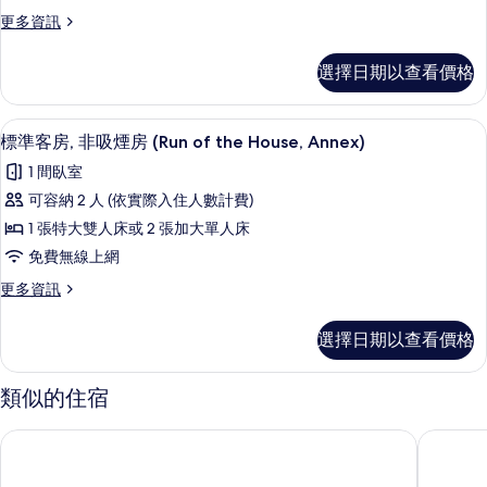
煙
房
煙
更
更多資訊
房,
房
多
的
的
附
客
所
選擇日期以查看價格
詳
房,
屬
情
有
非
建
吸
相
客房設施服務
顯
5
煙
標準客房, 非吸煙房 (Run of the House, Annex)
築
片
示
房,
(Moderate
1 間臥室
附
標
King,1
屬
可容納 2 人 (依實際入住人數計費)
準
建
King
1 張特大雙人床或 2 張加大單人床
築
客
Bed)
(Moderate
免費無線上網
房,
的
King,1
更
更多資訊
King
非
所
多
Bed)
吸
標
有
的
選擇日期以查看價格
準
詳
煙
相
客
情
房
片
房,
類似的住宿
非
(Run
吸
of
赤阪世紀飯店
the b 赤
煙
the
房
(Run