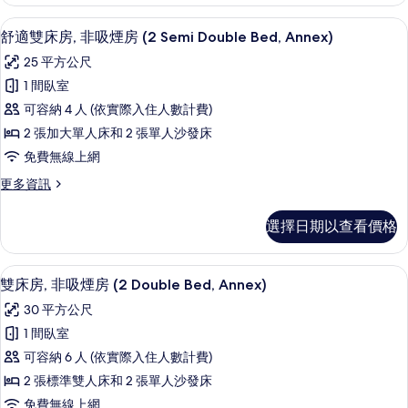
房,
Semi
非
客房內保險箱、筆電工作空間、熨斗/
顯
Double
10
吸
舒適雙床房, 非吸煙房 (2 Semi Double Bed, Annex)
示
煙
Bed,
25 平方公尺
房
舒
Annex)
(2
1 間臥室
的
適
Semi
可容納 4 人 (依實際入住人數計費)
Double
所
雙
Bed,
2 張加大單人床和 2 張單人沙發床
有
床
Annex)
免費無線上網
的
相
房,
詳
更
更多資訊
片
非
情
多
吸
舒
選擇日期以查看價格
適
煙
雙
房
床
客房內保險箱、筆電工作空間、熨斗/
顯
10
房,
雙床房, 非吸煙房 (2 Double Bed, Annex)
(2
示
非
Semi
30 平方公尺
吸
雙
Double
煙
1 間臥室
床
房
Bed,
可容納 6 人 (依實際入住人數計費)
(2
房,
Annex)
Semi
2 張標準雙人床和 2 張單人沙發床
的
非
Double
免費無線上網