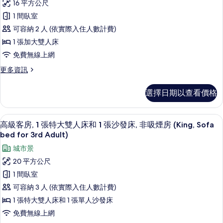
煙
16 平方公尺
準
bed
房
1 間臥室
(1
for
客
Double
可容納 2 人 (依實際入住人數計費)
3rd
房,
Bed,
1 張加大雙人床
Adult)
Sofa
1
免費無線上網
bed
的
張
for
所
更
更多資訊
加
3rd
多
有
Adult)
大
標
的
選擇日期以查看價格
相
準
雙
詳
客
片
情
人
房,
客房內保險箱、筆電工作空間、熨斗/
顯
5
1
床,
高級客房, 1 張特大雙人床和 1 張沙發床, 非吸煙房 (King, Sofa
示
張
bed for 3rd Adult)
非
加
高
城市景
吸
大
級
雙
20 平方公尺
煙
人
客
1 間臥室
房
床,
房,
非
可容納 3 人 (依實際入住人數計費)
(Queen
吸
1
Room)
1 張特大雙人床和 1 張單人沙發床
煙
張
的
房
免費無線上網
特
(Queen