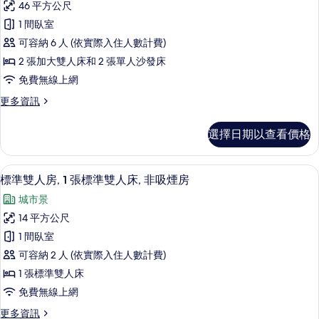
套
46 平方公尺
床,
房
房,
非
1 間臥室
(2
吸
4
可容納 6 人 (依實際入住人數計費)
Queen
煙
間
房
Bed,
2 張加大雙人床和 2 張單人沙發床
(2
臥
Annex)
免費無線上網
Queen
室,
的
Bed,
更
更多資訊
非
Annex)
所
多
的
套
吸
有
選擇日期以查看價格
詳
房,
煙
情
相
4
房
間
片
客房內保險箱、筆電工作空間、熨斗/
顯
5
臥
標準雙人房, 1 張標準雙人床, 非吸煙房
((2Queen
示
室,
Bed)
城市景
非
標
-
吸
14 平方公尺
準
煙
Top
1 間臥室
房
雙
Floor
((2Queen
可容納 2 人 (依實際入住人數計費)
人
-
Bed)
1 張標準雙人床
-
Sofa
房,
免費無線上網
Top
bed)
1
Floor
更
更多資訊
的
張
-