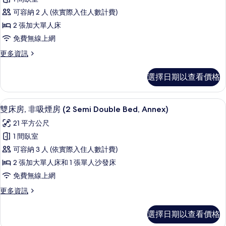
Semi
吸
客
Double,
煙
可容納 2 人 (依實際入住人數計費)
房,
房
Sofa
2 張加大單人床
(2
無
bed
免費無線上網
Semi
障
for
Double,
更
更多資訊
Sofa
礙,
3rd
多
bed
Adult)
非
基
for
選擇日期以查看價格
本
的
吸
3rd
客
Adult)
所
煙
房,
的
客房內保險箱、筆電工作空間、熨斗/
顯
9
無
有
雙床房, 非吸煙房 (2 Semi Double Bed, Annex)
房
詳
示
障
情
相
(2
21 平方公尺
礙,
雙
片
Semi-
非
1 間臥室
床
吸
double
可容納 3 人 (依實際入住人數計費)
煙
房,
Bed)
房
2 張加大單人床和 1 張單人沙發床
非
的
(2
免費無線上網
Semi-
吸
所
double
更
更多資訊
煙
有
Bed)
多
的
房
雙
相
選擇日期以查看價格
詳
床
(2
片
情