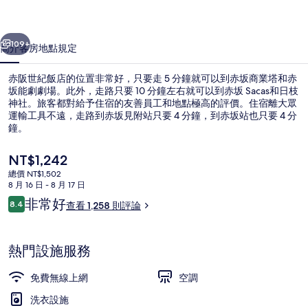
的
一個
下一個
相
109+
簡介
客房
地點
規定
片
赤阪世紀飯店的位置非常好，只要走 5 分鐘就可以到赤坂商業塔和赤
集
坂能劇劇場。此外，走路只要 10 分鐘左右就可以到赤坂 Sacas和日枝
神社。旅客都對給予住宿的友善員工和地點極高的評價。住宿離大眾
運輸工具不遠，走路到赤坂見附站只要 4 分鐘，到赤坂站也只要 4 分
鐘。
目
NT$1,242
前
總價 NT$1,502
的
8 月 16 日 - 8 月 17 日
外觀
價
評
非常好
8.4
查看 1,258 則評論
格
8.4 分，滿分 10 分，
論
是
NT$1,242
熱門設施服務
免費無線上網
空調
洗衣設施