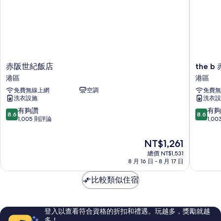
House,
of
Annex)
the
的
House,
Annex)
所
的
有
詳
相
情
赤
the
赤阪世紀飯店
the b
片
阪
b
港區
港區
世
赤
免費無線上網
空調
免費無
紀
坂
洗衣設施
洗衣設
飯
港
店
區
8.6
8.6
有夠讚
有夠
8.6
8.6
港
分，
分，
1,005 則評論
1,0
區
滿
滿
分
分
現
NT$1,261
10
10
在
總價 NT$1,531
分，
分，
價
8 月 16 日 - 8 月 17 日
有
有
格
夠
夠
為
比較類似住宿
讚，
讚，
NT$1,261
1,005
1,003
則
則
評
評
登入以查看符合資格的折扣和禮遇。玩越多，獎勵就越
論
論
多！