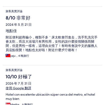
旅客真實評論
8/10 非常好
2024 年 5 月 21 日
地點佳
附近便利超商徧小，種類不多＇床太軟會凹進去，洗手乳洗完手
會太亁，而且大浴場只有男性用，女性的說什麼疫情關係而關
閉，但是男性一樣有，這理由太怪了！有時有會說中文的服務人
員這點很贊！地點也太好啦！附近什麼歺疔都有！
yaju，4 晚旅行
旅客真實評論
10/10 好極了
2026 年 7 月 31 日
使用 Google 翻譯
Hotel con excelente ubicación súper cerca del metro, el hotel
muy bien
Martha，6 晚旅行