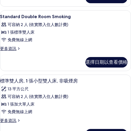
Room
有
Smoking
客房內保險箱、筆電工作空間、熨斗/
顯
相
1
的
Standard Double Room Smoking
示
詳
片
可容納 2 人 (依實際入住人數計費)
情
Standard
1 張標準雙人床
Double
免費無線上網
Room
Smoking
更
更多資訊
多
的
Standard
選擇日期以查看價格
所
Double
Room
有
Smoking
客房內保險箱、筆電工作空間、熨斗/
顯
相
9
的
標準雙人房, 1 張小型雙人床, 非吸煙房
示
詳
片
13 平方公尺
情
標
可容納 2 人 (依實際入住人數計費)
準
1 張加大單人床
雙
免費無線上網
人
更
更多資訊
房,
多
1
標