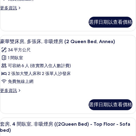
Bed,
所
吸
Annex)
更
更多資訊
有
煙
的
多
相
詳
房
雙
選擇日期以查看價格
情
床
片
(2
房,
Double
非
客房內保險箱、筆電工作空間、熨斗/
顯
Bed,
10
吸
豪華雙床房, 多張床, 非吸煙房 (2 Queen Bed, Annex)
示
煙
Annex)
34 平方公尺
房
豪
的
(2
1 間臥室
華
所
Double
可容納 6 人 (依實際入住人數計費)
Bed,
雙
有
Annex)
2 張加大雙人床和 2 張單人沙發床
床
相
的
免費無線上網
詳
房,
片
情
更
更多資訊
多
多
張
豪
選擇日期以查看價格
華
床,
雙
非
床
客房內保險箱、筆電工作空間、熨斗/
顯
9
房,
套房, 4 間臥室, 非吸煙房 ((2Queen Bed) - Top Floor - Sofa
吸
示
多
bed)
煙
張