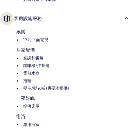
客房設施服務
娛樂
19 吋平面電視
居家配備
空調和暖氣
咖啡機/沖茶器
電熱水壺
拖鞋
熨斗/熨衣板 (應要求提供)
一夜好眠
提供床單
衛浴
專用浴室