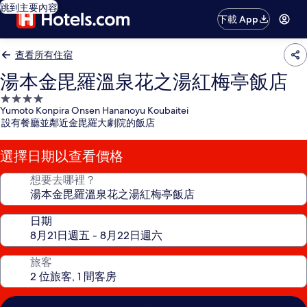
跳到主要內容
下載 App
查看所有住宿
湯本金毘羅溫泉花之湯紅梅亭飯店
4.0
Yumoto Konpira Onsen Hananoyu Koubaitei
星
設有餐廳並鄰近金毘羅大劇院的飯店
級
住
選擇日期以查看價格
宿
想要去哪裡？
日期
旅客