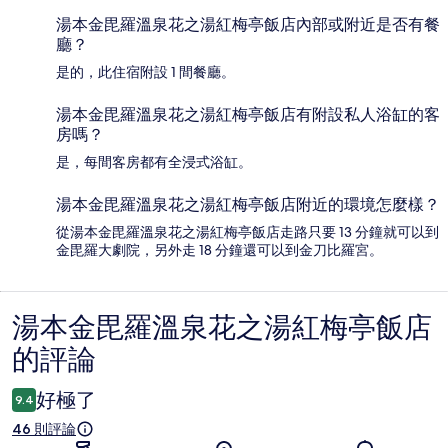
湯本金毘羅溫泉花之湯紅梅亭飯店內部或附近是否有餐
廳？
是的，此住宿附設 1 間餐廳。
湯本金毘羅溫泉花之湯紅梅亭飯店有附設私人浴缸的客
房嗎？
是，每間客房都有全浸式浴缸。
湯本金毘羅溫泉花之湯紅梅亭飯店附近的環境怎麼樣？
從湯本金毘羅溫泉花之湯紅梅亭飯店走路只要 13 分鐘就可以到
金毘羅大劇院，另外走 18 分鐘還可以到金刀比羅宮。
湯本金毘羅溫泉花之湯紅梅亭飯店
評
的評論
論
好極了
9.4
46 則評論