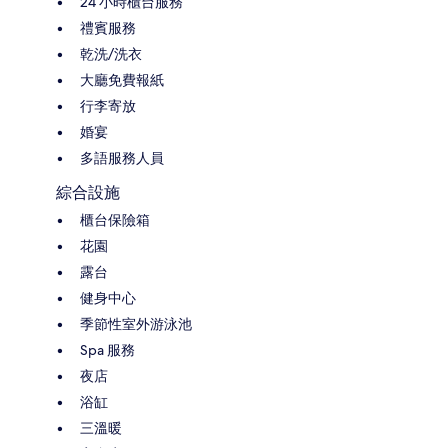
24 小時櫃台服務
禮賓服務
乾洗/洗衣
大廳免費報紙
行李寄放
婚宴
多語服務人員
綜合設施
櫃台保險箱
花園
露台
健身中心
季節性室外游泳池
Spa 服務
夜店
浴缸
三溫暖