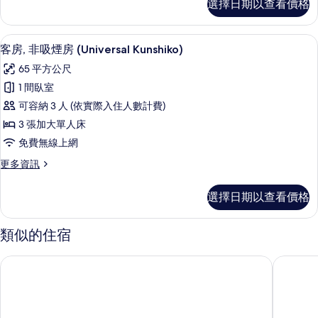
非
選擇日期以查看價格
尚
吸
開
放
煙
客房, 非吸煙房 (Universal Kuns
顯
5
式
客房, 非吸煙房 (Universal Kunshiko)
房
示
套
65 平方公尺
(Living
房,
客
非
1 間臥室
suite
房,
吸
open-
可容納 3 人 (依實際入住人數計費)
煙
非
air
房
3 張加大單人床
吸
(Living
bath
免費無線上網
suite
煙
Kunshiko)
open-
更
更多資訊
房
的
air
多
bath
(Universal
客
所
選擇日期以查看價格
Kunshiko)
房,
Kunshiko)
有
的
非
的
詳
相
吸
類似的住宿
情
所
煙
片
房
有
琴平溫泉御宿敷島館
琴平溫泉
(Universal
相
Kunshiko)
的
片
詳
情