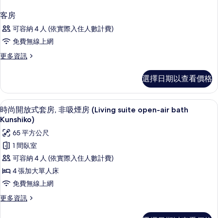
客房
可容納 4 人 (依實際入住人數計費)
免費無線上網
更
更多資訊
多
客
選擇日期以查看價格
房
的
詳
時尚開放式套房, 非吸煙房 (Living suit
顯
4
情
時尚開放式套房, 非吸煙房 (Living suite open-air bath
示
Kunshiko)
時
65 平方公尺
尚
1 間臥室
開
可容納 4 人 (依實際入住人數計費)
放
4 張加大單人床
式
免費無線上網
套
更
更多資訊
房,
多
時