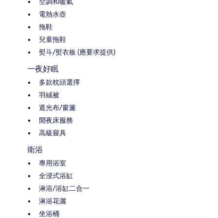
空調和暖氣
電熱水壺
拖鞋
兒童拖鞋
熨斗/熨衣板 (應要求提供)
一夜好眠
多款枕頭選擇
羽絨被
遮光布/窗簾
開夜床服務
高級寢具
衛浴
專用浴室
全浸式浴缸
淋浴/浴缸二合一
淋浴花灑
坐浴桶