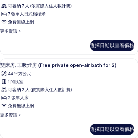
統
的
(Japanese-
可容納 7 人 (依實際入住人數計費)
style
客
所
8
7 張單人日式榻榻米
房,
有
tatami)
免費無線上網
的
非
相
詳
更
更多資訊
吸
片
情
多
煙
傳
選擇日期以查看價格
統
房
客
(Japanese-
房,
雙床房, 非吸煙房 (Free private ope
顯
5
非
style,
雙床房, 非吸煙房 (Free private open-air bath for 2)
示
吸
15
44 平方公尺
煙
雙
tatami)
房
1 間臥室
床
的
(Japanese-
可容納 2 人 (依實際入住人數計費)
style,
房,
所
15
2 張單人床
非
有
tatami)
免費無線上網
的
吸
相
詳
更
更多資訊
煙
片
情
多
房
雙
選擇日期以查看價格
床
(Free
房,