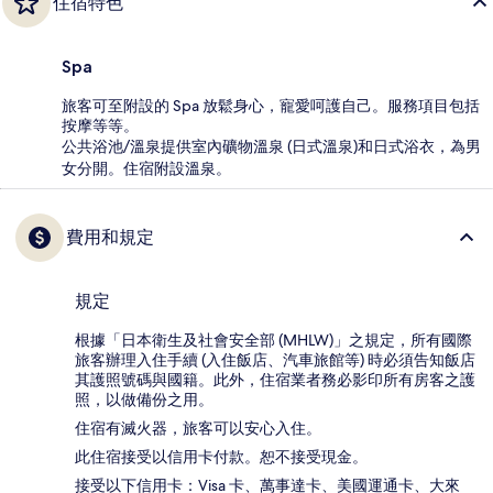
住宿特色
Spa
旅客可至附設的 Spa 放鬆身心，寵愛呵護自己。服務項目包括
按摩等等。
公共浴池/溫泉提供室內礦物溫泉 (日式溫泉)和日式浴衣，為男
女分開。住宿附設溫泉。
費用和規定
規定
根據「日本衛生及社會安全部 (MHLW)」之規定，所有國際
旅客辦理入住手續 (入住飯店、汽車旅館等) 時必須告知飯店
其護照號碼與國籍。此外，住宿業者務必影印所有房客之護
照，以做備份之用。
住宿有滅火器，旅客可以安心入住。
此住宿接受以信用卡付款。恕不接受現金。
接受以下信用卡：Visa 卡、萬事達卡、美國運通卡、大來