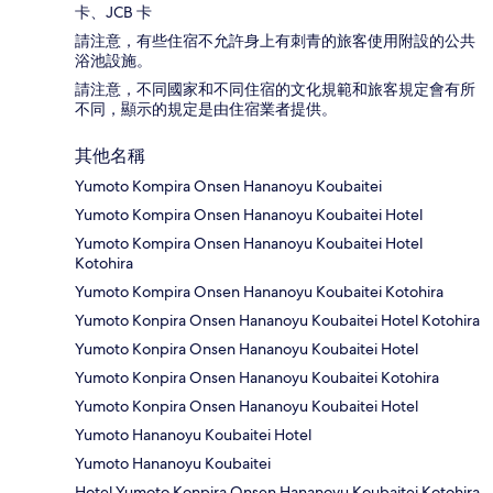
卡、JCB 卡
請注意，有些住宿不允許身上有刺青的旅客使用附設的公共
浴池設施。
請注意，不同國家和不同住宿的文化規範和旅客規定會有所
不同，顯示的規定是由住宿業者提供。
其他名稱
Yumoto Kompira Onsen Hananoyu Koubaitei
Yumoto Kompira Onsen Hananoyu Koubaitei Hotel
Yumoto Kompira Onsen Hananoyu Koubaitei Hotel
Kotohira
Yumoto Kompira Onsen Hananoyu Koubaitei Kotohira
Yumoto Konpira Onsen Hananoyu Koubaitei Hotel Kotohira
Yumoto Konpira Onsen Hananoyu Koubaitei Hotel
Yumoto Konpira Onsen Hananoyu Koubaitei Kotohira
Yumoto Konpira Onsen Hananoyu Koubaitei Hotel
Yumoto Hananoyu Koubaitei Hotel
Yumoto Hananoyu Koubaitei
Hotel Yumoto Konpira Onsen Hananoyu Koubaitei Kotohira