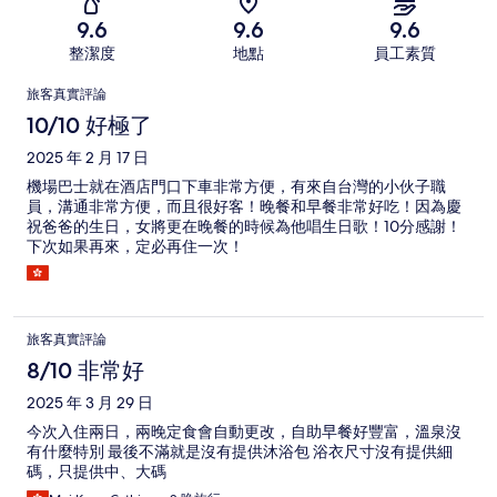
9.6
9.6
9.6
整潔度
地點
員工素質
評
旅客真實評論
論
10/10 好極了
2025 年 2 月 17 日
機場巴士就在酒店門口下車非常方便，有來自台灣的小伙子職
員，溝通非常方便，而且很好客！晚餐和早餐非常好吃！因為慶
祝爸爸的生日，女將更在晚餐的時候為他唱生日歌！10分感謝！
下次如果再來，定必再住一次！
旅客真實評論
8/10 非常好
2025 年 3 月 29 日
今次入住兩日，兩晚定食會自動更改，自助早餐好豐富，溫泉沒
有什麼特別 最後不滿就是沒有提供沐浴包 浴衣尺寸沒有提供細
碼，只提供中、大碼