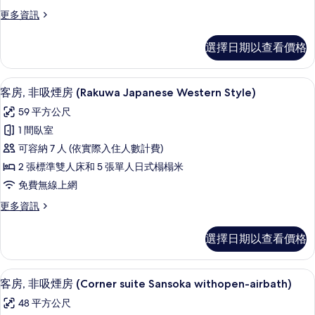
有
煙
的
更
更多資訊
相
房
詳
多
片
情
(Japanese-
客
選擇日期以查看價格
房,
style,
非
with
吸
客房, 非吸煙房 (Rakuwa Japanese
顯
open-
7
煙
客房, 非吸煙房 (Rakuwa Japanese Western Style)
示
air
房
59 平方公尺
(Japanese-
bath)
客
style,
1 間臥室
的
房,
with
可容納 7 人 (依實際入住人數計費)
open-
所
非
air
2 張標準雙人床和 5 張單人日式榻榻米
有
吸
bath)
免費無線上網
相
的
煙
詳
更
更多資訊
片
房
情
多
(Rakuwa
客
選擇日期以查看價格
房,
Japanese
非
Western
吸
客房, 非吸煙房 (Corner suite Sans
顯
Style)
7
煙
客房, 非吸煙房 (Corner suite Sansoka withopen-airbath)
示
房
的
48 平方公尺
(Rakuwa
客
所