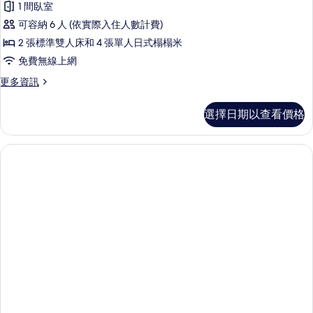
Japanese
1 間臥室
房,
有
Western
可容納 6 人 (依實際入住人數計費)
Style)
非
相
的
2 張標準雙人床和 4 張單人日式榻榻米
吸
片
詳
免費無線上網
情
煙
更
更多資訊
房
多
(Corner
客
選擇日期以查看價格
房,
suite
非
Sansoka
吸
withopen-
煙
airbath)
房
(Corner
的
suite
所
Sansoka
withopen-
有
airbath)
相
的
詳
片
情