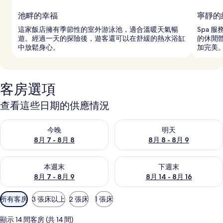
池畔的幸福
寧靜的
這家飯店擁有季節性的室外游泳池，適合溫暖天氣暢
Spa 
遊。經過一天的探險後，遊客還可以在舒緩的熱水浴缸
的休閒
中放鬆身心。
加完美
客房選項
查看這些日期的供應情況
查看今晚 (8月 7 - 8月 8) 的供應情況
查看明天 (8月 8 - 8月 9) 的
今晚
明天
8月 7 - 8月 8
8月 8 - 8月 9
查看本週末 (8月 7 - 8月 9) 的供應情況
查看下週末 (8月 14 - 8月 16)
本週末
下週末
8月 7 - 8月 9
8月 14 - 8月 16
可
所有客房
3 張床以上
2 張床
1 張床
用
的
顯示 14 間客房 (共 14 間)