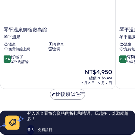
琴
琴
琴平溫泉御宿敷島館
琴平溫
平
平
琴平溫泉
琴平溫
溫
溫
溫泉
可停車
溫泉
泉
泉
免費無線上網
空調
免費無
御
琴
宿
參
9.4
8.8
好極了
有夠
9.4
8.8
敷
閣
分，
分，
379 則評論
360
島
飯
滿
滿
現
NT$4,950
館
店
分
分
在
琴
琴
10
10
總價 NT$5,461
價
平
9 月 6 日 - 9 月 7 日
平
分，
分，
格
溫
溫
好
有
為
泉
比較類似住宿
泉
極
夠
NT$4,950
了，
讚，
379
360
則
則
登入以查看符合資格的折扣和禮遇。玩越多，獎勵就越
評
評
多！
論
論
登入
免費註冊