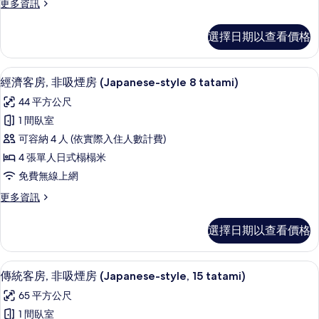
更
更多資訊
房
多
(Japanese-
客
選擇日期以查看價格
房,
style
非
12.5
吸
經濟客房, 非吸煙房 (Japanese-styl
顯
tatami)
5
煙
經濟客房, 非吸煙房 (Japanese-style 8 tatami)
示
房
的
44 平方公尺
(Japanese-
經
所
style
1 間臥室
濟
有
12.5
可容納 4 人 (依實際入住人數計費)
tatami)
客
相
的
4 張單人日式榻榻米
房,
片
詳
免費無線上網
情
非
更
更多資訊
吸
多
煙
經
選擇日期以查看價格
濟
房
客
(Japanese-
房,
傳統客房, 非吸煙房 (Japanese-styl
顯
5
非
style
傳統客房, 非吸煙房 (Japanese-style, 15 tatami)
示
吸
8
65 平方公尺
煙
傳
tatami)
房
1 間臥室