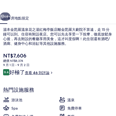
泉
一個
下一個
花
68+
簡介
客房
地點
規定
之
湯本金毘羅溫泉花之湯紅梅亭飯店離金毘羅大劇院不算遠，走 15 分
湯
鐘可以到。住宿有附設夜店。您可以先去享受一下按摩，徹底放鬆身
心後，再去附設的餐廳享用美食，這才叫度假啊！此住宿還有酒吧/
紅
酒廊、健身中心和浴缸等其他設施服務。
梅
目
NT$7,606
亭
前
總價 NT$8,374
的
飯
9 月 1 日 - 9 月 2 日
價
評
好極了
9.4
公共浴池
店
查看 46 則評論
格
9.4 分，滿分 10 分，
論
是
的
NT$7,606
熱門設施服務
相
片
游泳池
溫泉
集
Spa
免費停車