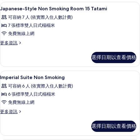
客
用餐區
顯
1
Japanese-Style Non Smoking Room 15 Tatami
房
示
篩
可容納 7 人 (依實際入住人數計費)
Japanese-
選
7 張標準雙人日式榻榻米
Style
條
免費無線上網
Non
件
Smoking
更
更多資訊
多
Room
Japanese-
15
選擇日期以查看價格
Style
Tatami
Non
Smoking
的
住宿內部
顯
1
Room
Imperial Suite Non Smoking
所
示
15
可容納 6 人 (依實際入住人數計費)
有
Tatami
Imperial
的
6 張標準雙人日式榻榻米
相
Suite
詳
免費無線上網
片
Non
情
Smoking
更
更多資訊
多
的
Imperial
選擇日期以查看價格
所
Suite
Non
有
Smoking