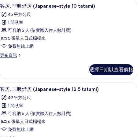
高級寢具、羽絨被、客房內保險箱、書
顯
相
5
的
客房, 非吸煙房 (Japanese-style 10 tatami)
示
詳
片
45 平方公尺
情
客
1 間臥室
房,
可容納 5 人 (依實際入住人數計費)
非
5 張單人日式榻榻米
吸
免費無線上網
煙
更
更多資訊
房
多
(Japanese-
客
選擇日期以查看價格
房,
style
非
10
吸
32-吋 LCD 液晶電視、數位頻道、電視
顯
tatami)
5
煙
客房, 非吸煙房 (Japanese-style 12.5 tatami)
示
房
的
49 平方公尺
(Japanese-
客
所
style
1 間臥室
房,
有
10
可容納 6 人 (依實際入住人數計費)
tatami)
非
相
的
6 張單人日式榻榻米
吸
片
詳
免費無線上網
情
煙