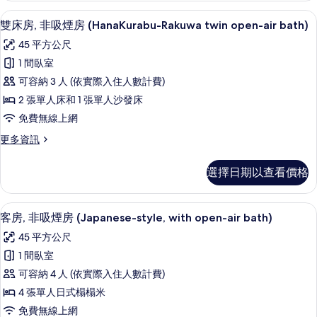
private
非
雙床房, 非吸煙房 (HanaKurabu-Raku
顯
open-
5
吸
雙床房, 非吸煙房 (HanaKurabu-Rakuwa twin open-air bath)
示
煙
air
45 平方公尺
房
雙
bath
(Free
1 間臥室
for
床
private
可容納 3 人 (依實際入住人數計費)
2)
open-
房,
air
2 張單人床和 1 張單人沙發床
的
非
bath
免費無線上網
所
for
吸
2)
更
更多資訊
有
煙
的
多
相
詳
房
雙
選擇日期以查看價格
情
片
床
(HanaKurabu-
房,
Rakuwa
非
客房, 非吸煙房 (Japanese-style, w
顯
twin
5
吸
客房, 非吸煙房 (Japanese-style, with open-air bath)
示
煙
open-
45 平方公尺
房
客
air
(HanaKurabu-
1 間臥室
bath)
房,
Rakuwa
可容納 4 人 (依實際入住人數計費)
twin
的
非
open-
4 張單人日式榻榻米
所
吸
air
免費無線上網
bath)