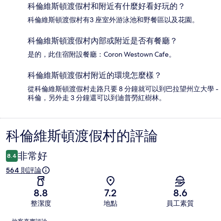
科倫維斯頓渡假村和附近有什麼好看好玩的？
科倫維斯頓渡假村有3 座室外游泳池和野餐區以及花園。
科倫維斯頓渡假村內部或附近是否有餐廳？
是的，此住宿附設餐廳：Coron Westown Cafe。
科倫維斯頓渡假村附近的環境怎麼樣？
從科倫維斯頓渡假村走路只要 8 分鐘就可以到巴拉望州立大學 -
科倫，另外走 3 分鐘還可以到迪普勞紅樹林。
科倫維斯頓渡假村的評論
評
論
非常好
8.4
564 則評論
8.8
7.2
8.6
整潔度
地點
員工素質
評