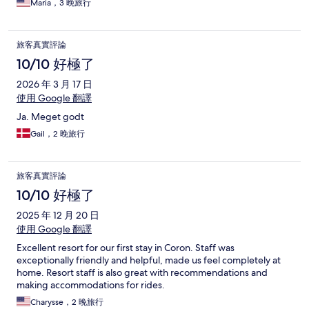
Maria，3 晚旅行
旅客真實評論
10/10 好極了
2026 年 3 月 17 日
使用 Google 翻譯
Ja. Meget godt
Gail，2 晚旅行
旅客真實評論
10/10 好極了
2025 年 12 月 20 日
使用 Google 翻譯
Excellent resort for our first stay in Coron. Staff was
exceptionally friendly and helpful, made us feel completely at
home. Resort staff is also great with recommendations and
making accommodations for rides.
Charysse，2 晚旅行