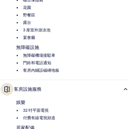
櫃台保險箱
花園
野餐區
露台
3 座室外游泳池
宴會廳
無障礙設施
無障礙機場接駁車
門鈴和電話通知
客房內鋪設磁磚地板
客房設施服務
娛樂
32 吋平面電視
付費有線電視頻道
居家配備