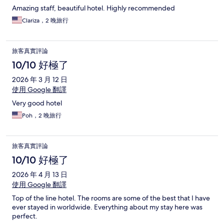
Amazing staff, beautiful hotel. Highly recommended
Clariza，2 晚旅行
旅客真實評論
10/10 好極了
2026 年 3 月 12 日
使用 Google 翻譯
Very good hotel
Poh，2 晚旅行
旅客真實評論
10/10 好極了
2026 年 4 月 13 日
使用 Google 翻譯
Top of the line hotel. The rooms are some of the best that I have
ever stayed in worldwide. Everything about my stay here was
perfect.