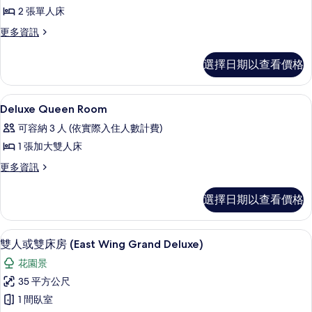
片
Deluxe
2 張單人床
Twin
更
更多資訊
Room
多
的
Deluxe
選擇日期以查看價格
所
Twin
Room
有
的
高級寢具、客房內保險箱、書桌、筆電
顯
相
7
詳
Deluxe Queen Room
示
情
片
可容納 3 人 (依實際入住人數計費)
Deluxe
1 張加大雙人床
Queen
更
更多資訊
Room
多
的
Deluxe
選擇日期以查看價格
所
Queen
Room
有
的
雙人或雙床房 (East Wing Grand
顯
相
2
詳
雙人或雙床房 (East Wing Grand Deluxe)
示
情
片
花園景
雙
35 平方公尺
人
1 間臥室
或