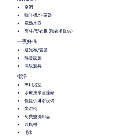
空調
咖啡機/沖茶器
電熱水壺
熨斗/熨衣板 (應要求提供)
一夜好眠
遮光布/窗簾
隔音設施
高級寢具
衛浴
專用浴室
水療按摩蓮蓬頭
僅提供淋浴設備
坐浴桶
免費盥洗用品
吹風機
毛巾