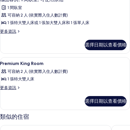
示
房
的
1 間臥室
(East
極
所
Wing
可容納 2 人 (依實際入住人數計費)
品
有
Grand
1 張特大雙人床或 1 張加大雙人床和 1 張單人床
Premier)
客
相
的
更
更多資訊
房,
片
詳
多
情
1
極
選擇日期以查看價格
品
間
客
臥
房,
浴室 | 淋浴設備、水療按摩蓮蓬頭、
顯
2
1
室,
Premium King Room
示
間
可
可容納 2 人 (依實際入住人數計費)
臥
Premium
使
室,
1 張特大雙人床
King
可
用
更
更多資訊
Room
使
多
泳
用
的
Premium
泳
池
選擇日期以查看價格
所
King
池
的
Room
的
有
的
詳
類似的住宿
所
相
詳
情
有
情
片
科隆潟湖飯店
祖瑞度假