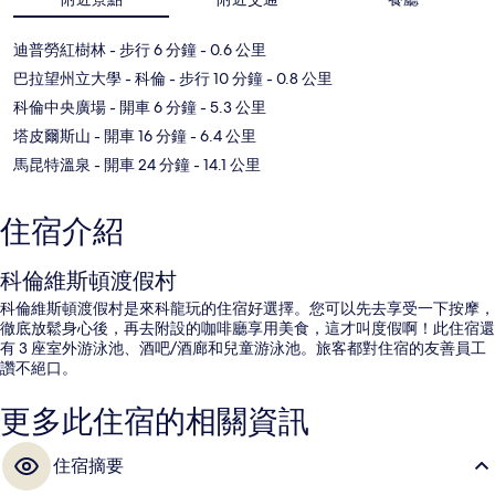
迪普勞紅樹林
- 步行 6 分鐘
- 0.6 公里
巴拉望州立大學 - 科倫
- 步行 10 分鐘
- 0.8 公里
科倫中央廣場
- 開車 6 分鐘
- 5.3 公里
塔皮爾斯山
- 開車 16 分鐘
- 6.4 公里
馬昆特溫泉
- 開車 24 分鐘
- 14.1 公里
住宿介紹
科倫維斯頓渡假村
科倫維斯頓渡假村是來科龍玩的住宿好選擇。您可以先去享受一下按摩，
徹底放鬆身心後，再去附設的咖啡廳享用美食，這才叫度假啊！此住宿還
有 3 座室外游泳池、酒吧/酒廊和兒童游泳池。旅客都對住宿的友善員工
讚不絕口。
更多此住宿的相關資訊
住宿摘要