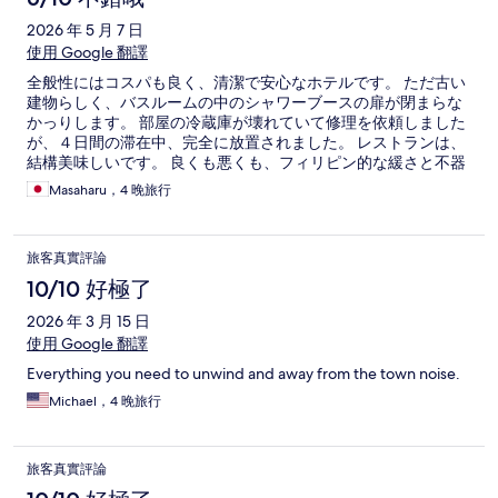
2026 年 5 月 7 日
使用 Google 翻譯
全般性にはコスパも良く、清潔で安心なホテルです。 ただ古い
建物らしく、バスルームの中のシャワーブースの扉が閉まらな
かっりします。 部屋の冷蔵庫が壊れていて修理を依頼しました
が、４日間の滞在中、完全に放置されました。 レストランは、
結構美味しいです。 良くも悪くも、フィリピン的な緩さと不器
用さが実感できるホテルでした。
Masaharu，4 晚旅行
旅客真實評論
10/10 好極了
2026 年 3 月 15 日
使用 Google 翻譯
Everything you need to unwind and away from the town noise.
Michael，4 晚旅行
旅客真實評論