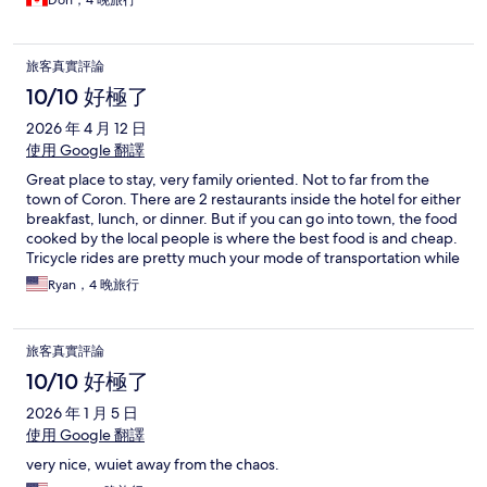
Don，4 晚旅行
旅客真實評論
10/10 好極了
2026 年 4 月 12 日
使用 Google 翻譯
Great place to stay, very family oriented. Not to far from the
town of Coron. There are 2 restaurants inside the hotel for either
breakfast, lunch, or dinner. But if you can go into town, the food
cooked by the local people is where the best food is and cheap.
Tricycle rides are pretty much your mode of transportation while
youre there and its a great experience. The local people are
Ryan，4 晚旅行
wonderful and if you want tours at great prices and amazing
hospitality go to “Mathias Travel and Tours”. They are amazing!
旅客真實評論
10/10 好極了
2026 年 1 月 5 日
使用 Google 翻譯
very nice, wuiet away from the chaos.