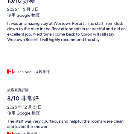
10/10 好極了
2026 年 3 月 3 日
使用 Google 翻譯
It was an amazing stay at Westown Resort . The staff from desk
down to the men in the floor attendants is respectful and did an
excellent job. Next time I come back to Coron will still stay
Westown Resort. I will highly recommend the stay
Aileen Noel，3 晚旅行
旅客真實評論
8/10 非常好
2025 年 12 月 31 日
使用 Google 翻譯
The staff was very courteous and helpful the rooms were clean
and loved the shower