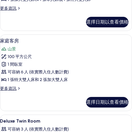
人
更
更多資訊
或
多
雙
尊
選擇日期以查看價格
榮
床
雙
房,
人
家庭客房 | 高級寢具、客房內保險箱
顯
17
或
家庭客房
1
示
雙
間
山景
床
家
臥
房,
100 平方公尺
庭
1
室,
1 間臥室
間
客
泳
臥
可容納 6 人 (依實際入住人數計費)
房
室,
池
1 張特大雙人床和 2 張加大雙人床
泳
的
景
池
更
更多資訊
所
景
多
觀
觀
有
家
的
選擇日期以查看價格
的
庭
相
詳
所
客
片
情
房
有
高級寢具、客房內保險箱、書桌、筆電
顯
6
的
Deluxe Twin Room
相
示
詳
可容納 3 人 (依實際入住人數計費)
情