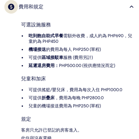
費用和規定
可選設施服務
吃到飽自助式早餐
需額外收費，成人約為 PHP690，兒
童約為 PHP450
機場接送
的費用為每人 PHP250 (單程)
可提供
區域接駁車
服務 (費用另計)
延遲退房費用：
PHP500.00 (視供應情況而定)
兒童和加床
可提供搖籃/嬰兒床，費用為每次入住 PHP1000.0
可提供
折疊床
，費用為每晚 PHP2800.0
兒童的機場接送費用為 PHP250 (單程)
規定
客房只允許已登記的房客進入。
此住宿沒有電梯。