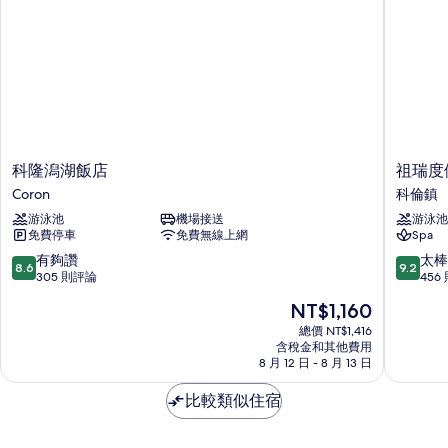
相
片
科
祖
科隆潟湖飯店
祖瑞度
隆
瑞
Coron
科倫鎮
潟
度
游泳池
機場接送
游泳池
湖
假
免費停車
免費無線上網
Spa
飯
村
店
科
8.6
9.2
有夠讚
太棒
8.6
9.2
Coron
倫
分，
分，
305 則評論
456
鎮
滿
滿
現
NT$1,160
分
分
在
10
10
總價 NT$1,416
價
含稅金和其他費用
分，
分，
格
8 月 12 日 - 8 月 13 日
有
太
為
夠
棒
NT$1,160
比較類似住宿
讚，
了，
305
456
則
則