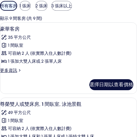
可
所有客房
1 張床
2 張床
3 張床以上
用
的
顯示 9 間客房 (共 9 間)
客
豪華客房 | 高級寢具、客房內保險箱
顯
14
豪華客房
房
示
篩
35 平方公尺
豪
選
1 間臥室
華
條
可容納 2 人 (依實際入住人數計費)
客
件
1 張加大雙人床或 2 張單人床
房
更
更多資訊
的
多
所
豪
選擇日期以查看價格
華
有
客
相
房
尊榮雙人或雙床房, 1 間臥室, 泳池景
顯
15
的
尊榮雙人或雙床房, 1 間臥室, 泳池景觀
片
示
詳
49 平方公尺
情
尊
1 間臥室
榮
可容納 2 人 (依實際入住人數計費)
雙
1 張加大雙人床和 1 張單人床或 1 張特大雙人床