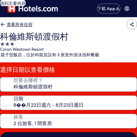
跳到主要內容
下載 App
查看所有住宿
科倫維斯頓渡假村
3.0
Coron Westown Resort
星
親子型飯店，位於科龍並設有 3 座室外游泳池和餐廳
級
住
選擇日期以查看價格
宿
想要去哪裡？
日期
旅客