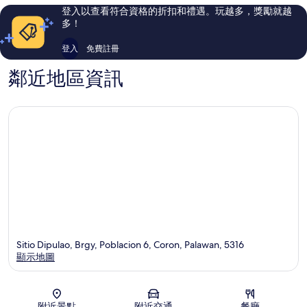
評
評
登入以查看符合資格的折扣和禮遇。玩越多，獎勵就越
論
論
多！
登入
免費註冊
鄰近地區資訊
Sitio Dipulao, Brgy, Poblacion 6, Coron, Palawan, 5316
顯示地圖
地圖
附近景點
附近交通
餐廳