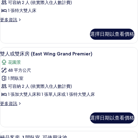
可容納 2 人 (依實際入住人數計費)
雙
1 張特大雙人床
床
更
更多資訊
房
多
(East
雙
選擇日期以查看價格
人
Wing
或
Grand
雙
雙人或雙床房 (East Wing Grand 
顯
Deluxe)
2
床
雙人或雙床房 (East Wing Grand Premier)
示
房
的
花園景
(East
雙
所
Wing
48 平方公尺
人
有
Grand
1 間臥室
Deluxe)
或
相
的
可容納 2 人 (依實際入住人數計費)
雙
片
詳
1 張加大雙人床和 1 張單人床或 1 張特大雙人床
情
床
更
更多資訊
房
多
(East
雙
選擇日期以查看價格
人
Wing
或
Grand
雙
極品客房, 1 間臥室, 可使用泳池 | 露台/
顯
Premier)
1
床
極品客房, 1 間臥室, 可使用泳池