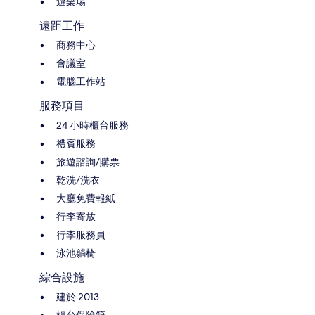
遊樂場
遠距工作
商務中心
會議室
電腦工作站
服務項目
24 小時櫃台服務
禮賓服務
旅遊諮詢/購票
乾洗/洗衣
大廳免費報紙
行李寄放
行李服務員
泳池躺椅
綜合設施
建於 2013