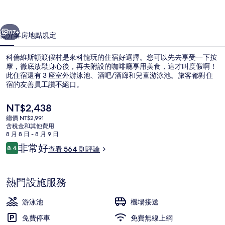
假
一個
下一個
村
117+
簡介
客房
地點
規定
的
科倫維斯頓渡假村是來科龍玩的住宿好選擇。您可以先去享受一下按
相
摩，徹底放鬆身心後，再去附設的咖啡廳享用美食，這才叫度假啊！
此住宿還有 3 座室外游泳池、酒吧/酒廊和兒童游泳池。旅客都對住
片
宿的友善員工讚不絕口。
集
目
NT$2,438
前
總價 NT$2,991
的
含稅金和其他費用
價
8 月 8 日 - 8 月 9 日
外觀
格
評
非常好
8.4
查看 564 則評論
是
8.4 分，滿分 10 分，
論
NT$2,438
熱門設施服務
游泳池
機場接送
免費停車
免費無線上網