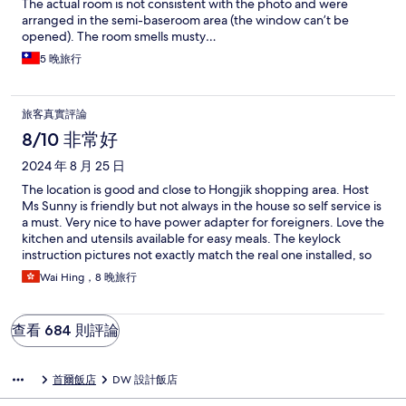
The actual room is not consistent with the photo and were
arranged in the semi-baseroom area (the window can’t be
opened). The room smells musty…
5 晚旅行
旅客真實評論
8/10 非常好
2024 年 8 月 25 日
The location is good and close to Hongjik shopping area. Host
Ms Sunny is friendly but not always in the house so self service is
a must. Very nice to have power adapter for foreigners. Love the
kitchen and utensils available for easy meals. The keylock
instruction pictures not exactly match the real one installed, so
you need to know how to open the cover before you can key in
Wai Hing，8 晚旅行
the pin. Laundry service is available by telling Sunny and there is
a charge, which is ok.
查看 684 則評論
首爾飯店
DW 設計飯店