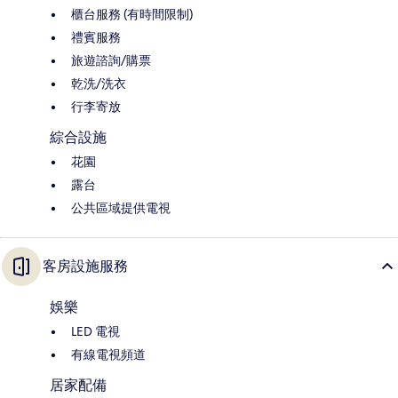
櫃台服務 (有時間限制)
禮賓服務
旅遊諮詢/購票
乾洗/洗衣
行李寄放
綜合設施
花園
露台
公共區域提供電視
客房設施服務
娛樂
LED 電視
有線電視頻道
居家配備