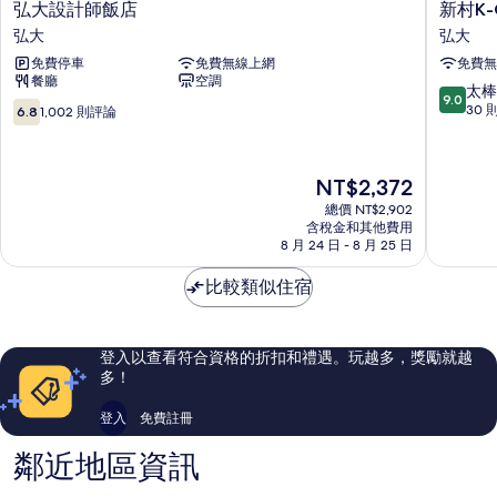
弘
新
弘大設計師飯店
新村K-
大
村
弘大
弘大
設
K-
免費停車
免費無線上網
免費無
計
Grand
餐廳
空調
師
青
9.0
太棒
9.0
飯
年
6.8
分，
30 
6.8
1,002 則評論
店
旅
分，
滿
弘
館
滿
分
大
弘
分
10
現
NT$2,372
大
10，
分，
在
1,002
太
總價 NT$2,902
價
則
含稅金和其他費用
棒
格
8 月 24 日 - 8 月 25 日
評
了，
為
論
30
NT$2,372
比較類似住宿
則
評
論
登入以查看符合資格的折扣和禮遇。玩越多，獎勵就越
多！
登入
免費註冊
鄰近地區資訊