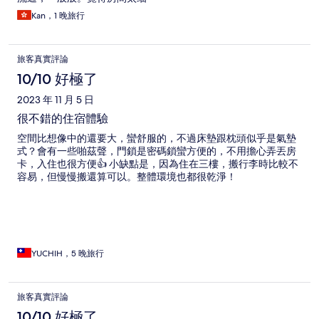
Kan，1 晚旅行
旅客真實評論
10/10 好極了
2023 年 11 月 5 日
很不錯的住宿體驗
空間比想像中的還要大，蠻舒服的，不過床墊跟枕頭似乎是氣墊
式？會有一些啪茲聲，門鎖是密碼鎖蠻方便的，不用擔心弄丟房
卡，入住也很方便👍 小缺點是，因為住在三樓，搬行李時比較不
容易，但慢慢搬還算可以。整體環境也都很乾淨！
YUCHIH，5 晚旅行
旅客真實評論
10/10 好極了