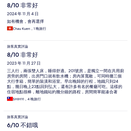
8/10 非常好
2024 年 11 月 4 日
如有機會，會再選擇
Chau Kuen，1 晚旅行
旅客真實評論
8/10 非常好
2023 年 11 月 27 日
三人行，兩張雙人床，睡得舒適。201號房，是獨立一間在共用廚
房旁的房間，出房門口就有飲水機；房內算寬敞，可同時攤三個
大行李箱，簡單的裝潢和浴室。早出晚歸的行程，地鐵只到24
點，幾日晚上23點回到弘大，還有許多有名的餐廳可吃。這樣的
住宿地點很棒，離地鐵站約幾分鐘的路程，房間簡單能凑合著
用。
SHIHYI，4 晚旅行
旅客真實評論
6/10 不錯哦