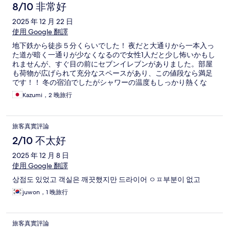
8/10 非常好
2025 年 12 月 22 日
使用 Google 翻譯
地下鉄から徒歩５分くらいでした！ 夜だと大通りから一本入っ
た道が暗く一通りが少なくなるので女性1人だと少し怖いかもし
れませんが、すぐ目の前にセブンイレブンがありました。部屋
も荷物が広げられて充分なスペースがあり、この値段なら満足
です！！ 冬の宿泊でしたがシャワーの温度もしっかり熱くな
り、ドライヤーも風力が強くて良かったです！確かにシャワー
Kazumi，2 晚旅行
を浴びるとトイレが濡れますが、このお値段なら妥当です^_^
チェックインも遅くまでOKなのも助かりました！ありがとうご
ざいました！
旅客真實評論
2/10 不太好
2025 年 12 月 8 日
使用 Google 翻譯
상점도 있었고 객실은 깨끗했지만 드라이어 ㅇㅍ부분이 없고
juwon，1 晚旅行
旅客真實評論