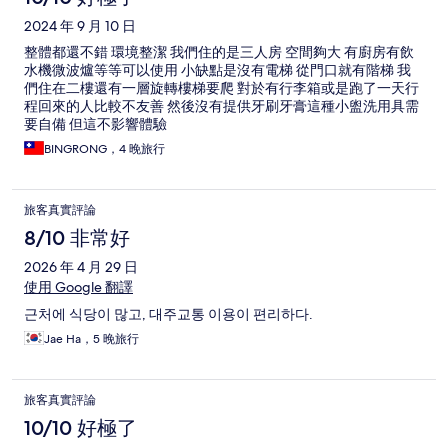
2024 年 9 月 10 日
整體都還不錯 環境整潔 我們住的是三人房 空間夠大 有廚房有飲
水機微波爐等等可以使用 小缺點是沒有電梯 從門口就有階梯 我
們住在二樓還有一層旋轉樓梯要爬 對於有行李箱或是跑了一天行
程回來的人比較不友善 然後沒有提供牙刷牙膏這種小盥洗用具需
要自備 但這不影響體驗
BINGRONG，4 晚旅行
旅客真實評論
8/10 非常好
2026 年 4 月 29 日
使用 Google 翻譯
근처에 식당이 많고, 대주교통 이용이 편리하다.
Jae Ha，5 晚旅行
旅客真實評論
10/10 好極了