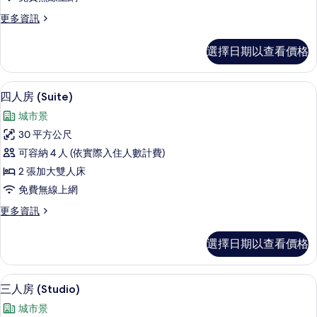
的
更
更多資訊
所
多
有
豪
選擇日期以查看價格
華
相
三
片
人
四人房 (Suite) | 書桌、免費無線上網
顯
10
房
四人房 (Suite)
示
的
城市景
詳
四
情
30 平方公尺
人
可容納 4 人 (依實際入住人數計費)
房
2 張加大雙人床
(Suite)
免費無線上網
的
更
更多資訊
所
多
有
四
選擇日期以查看價格
人
相
房
片
(Suite)
三人房 (Studio) | 書桌、免費無線上網
顯
16
的
三人房 (Studio)
示
詳
城市景
情