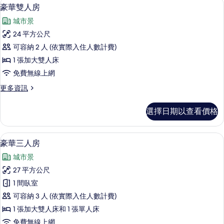
豪華雙人房 | 書桌、免費無線上網
顯
10
的
豪華雙人房
示
詳
城市景
情
豪
24 平方公尺
華
可容納 2 人 (依實際入住人數計費)
雙
1 張加大雙人床
人
免費無線上網
房
更
更多資訊
的
多
所
豪
選擇日期以查看價格
華
有
雙
相
人
豪華三人房 | 書桌、免費無線上網
顯
18
房
豪華三人房
片
示
的
城市景
詳
豪
情
27 平方公尺
華
1 間臥室
三
可容納 3 人 (依實際入住人數計費)
人
1 張加大雙人床和 1 張單人床
房
免費無線上網