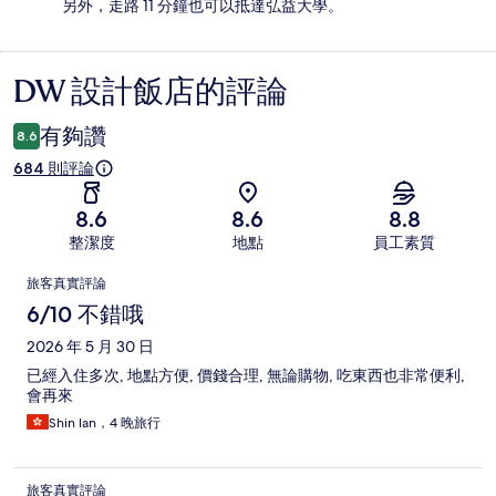
另外，走路 11 分鐘也可以抵達弘益大學。
DW 設計飯店的評論
評
論
有夠讚
8.6
684 則評論
8.6
8.6
8.8
整潔度
地點
員工素質
評
旅客真實評論
論
6/10 不錯哦
2026 年 5 月 30 日
已經入住多次, 地點方便, 價錢合理, 無論購物, 吃東西也非常便利,
會再來
Shin lan，4 晚旅行
旅客真實評論