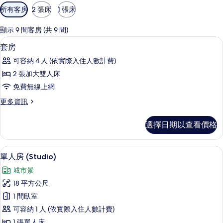
可
所有客房
2 張床
1 張床
用
的
顯示 9 間客房 (共 9 間)
客
書桌、免費無線上網
顯
2
套房
房
示
篩
可容納 4 人 (依實際入住人數計費)
套
選
2 張加大雙人床
房
條
免費無線上網
的
件
更
更多資訊
所
多
有
套
選擇日期以查看價格
房
相
的
片
詳
單人房 (Studio) | 書桌、免費無線上網
顯
9
情
單人房 (Studio)
示
城市景
單
18 平方公尺
人
1 間臥室
房
可容納 1 人 (依實際入住人數計費)
(Studio)
1 張單人床