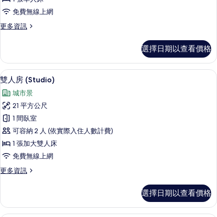
的
免費無線上網
所
更
更多資訊
有
多
相
單
選擇日期以查看價格
人
片
房
(Studio)
雙人房 (Studio) | 書桌、免費無線上網
顯
13
的
雙人房 (Studio)
示
詳
城市景
情
雙
21 平方公尺
人
1 間臥室
房
可容納 2 人 (依實際入住人數計費)
(Studio)
1 張加大雙人床
的
免費無線上網
所
更
更多資訊
有
多
相
雙
選擇日期以查看價格
人
片
房
(Studio)