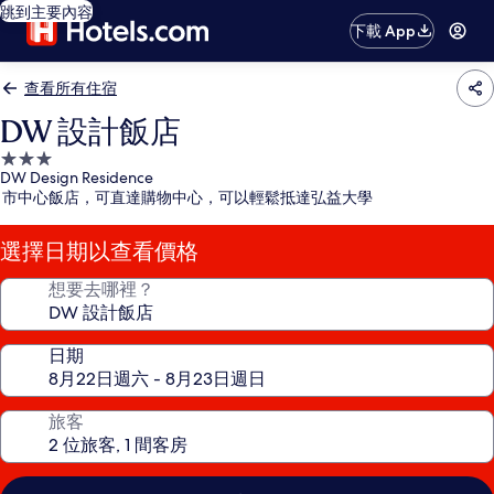
跳到主要內容
下載 App
查看所有住宿
DW 設計飯店
3.0
DW Design Residence
星
市中心飯店，可直達購物中心，可以輕鬆抵達弘益大學
級
住
選擇日期以查看價格
宿
想要去哪裡？
日期
旅客