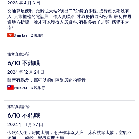
2025 年 4 月 3 日
交通算是便利, 距離弘大站2號出口7分鐘的步程, 接待處長期沒有
人, 只靠櫃檯的電話與工作人員聯絡, 才取得防號和密碼, 最初在週
邊地方折騰一輪才可以獲得入房資料, 有很多蚊子之類, 感覺不太
衛生
Shin lan，2 晚旅行
旅客真實評論
6/10 不錯哦
2024 年 12 月 24 日
隔音有點差，都可以聽到隔壁房間的聲音
WeiChu，3 晚旅行
旅客真實評論
6/10 不錯哦
2024 年 11 月 27 日
今次4人住，房間太细，兩張標準双人床，床和枕頭太軟，空氣不
流通，一般般。覺得房間太细