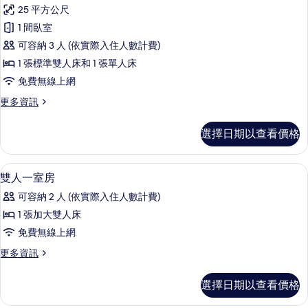
三
25 平方公尺
人
1 間臥室
房
可容納 3 人 (依實際入住人數計費)
(Studio)
1 張標準雙人床和 1 張單人床
的
免費無線上網
所
更
更多資訊
有
多
相
三
選擇日期以查看價格
人
片
房
(Studio)
書桌、免費無線上網
顯
7
的
雙人一室房
示
詳
可容納 2 人 (依實際入住人數計費)
情
雙
1 張加大雙人床
人
免費無線上網
一
更
更多資訊
室
多
房
雙
選擇日期以查看價格
人
的
一