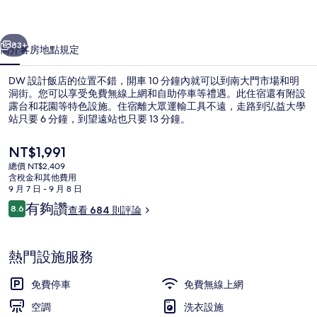
相
一個
下一個
片
83+
簡介
客房
地點
規定
集
DW 設計飯店的位置不錯，開車 10 分鐘內就可以到南大門市場和明
洞街。您可以享受免費無線上網和自助停車等禮遇。此住宿還有附設
露台和花園等特色設施。住宿離大眾運輸工具不遠，走路到弘益大學
站只要 6 分鐘，到望遠站也只要 13 分鐘。
目
NT$1,991
前
總價 NT$2,409
的
含稅金和其他費用
價
9 月 7 日 - 9 月 8 日
豪華三人房 | 書桌、免費無線上網
格
評
有夠讚
8.6
查看 684 則評論
是
8.6 分，滿分 10 分，
論
NT$1,991
熱門設施服務
免費停車
免費無線上網
空調
洗衣設施