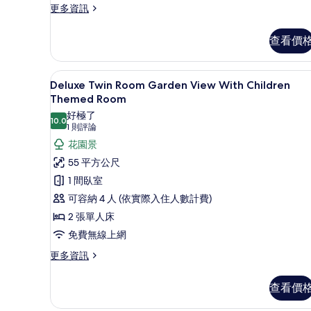
片
(With
更
更多資訊
的
多
Children
詳
豪
情
Themed
查看價
華
Room)
雙
的
床
高級寢具、羽絨被、免費迷你
顯
8
房,
Deluxe Twin Room Garden View With Children
所
示
海
Themed Room
有
景
Deluxe
好極了
(With
10.0
相
10.0 分，滿分 10 分
(1
Twin
1 則評論
Children
片
則
Room
花園景
Themed
評
Room)
Garden
55 平方公尺
的
論)
View
1 間臥室
詳
With
情
可容納 4 人 (依實際入住人數計費)
Children
2 張單人床
Themed
免費無線上網
Room
更
更多資訊
的
多
所
Deluxe
查看價
有
Twin
Room