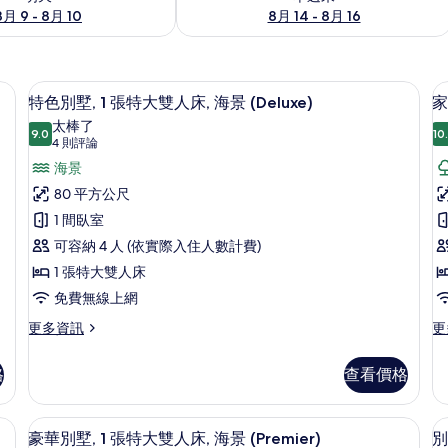
8月 9 - 8月 10
8月 14 - 8月 16
特色別墅, 1 張特大雙人床, 海景 (De
顯
9
特色別墅, 1 張特大雙人床, 海景 (Deluxe)
家
示
太棒了
9.0
10
9.0 分，滿分 10 分
特
(4
4 則評論
則
色
海景
評
別
80 平方公尺
論)
墅,
1 間臥室
墅
1
2
可容納 4 人 (依實際入住人數計費)
張
1 張特大雙人床
特
免費無線上網
大
更
更
更多資訊
更
多
多
雙
特
家
人
格
查看價格
色
庭
床,
別
別
墅,
墅,
n Pool) | 高級寢具、羽絨被、免費迷你吧物品、客房內保險箱
海
豪華別墅, 1 張特大雙人床, 海景 (Pr
顯
8
1
2
豪華別墅, 1 張特大雙人床, 海景 (Premier)
別