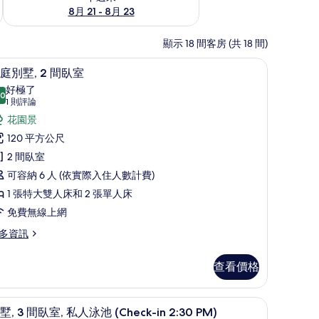
8月 21 - 8月 23
顯示 18 間客房 (共 18 間)
luxe) | 高級寢具、羽絨被、免費迷你吧物品、客房內保險箱
家庭別墅, 2 間臥室 | 客房景觀
顯
14
庭別墅, 2 間臥室
示
好極了
.0
10.0 分，滿分 10 分
家
(1
1 則評論
則
庭
花園景
評
別
120 平方公尺
論)
,
2 間臥室
可容納 6 人 (依實際入住人數計費)
間
1 張特大雙人床和 2 張單人床
臥
免費無線上網
室
多資訊
的
所
查看價格
有
emier) | 高級寢具、羽絨被、免費迷你吧物品、客房內保險箱
相
別墅, 3 間臥室, 私人泳池 (Check-in 2:30 PM)
顯
17
墅, 3 間臥室, 私人泳池 (Check-in 2:30 PM)