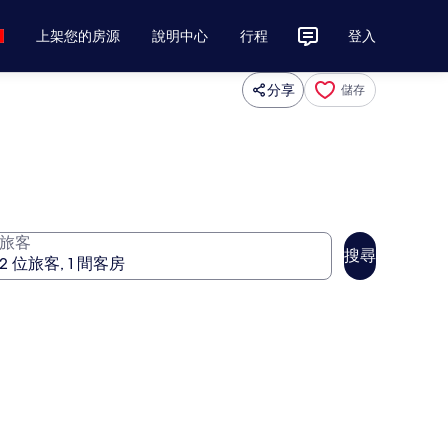
上架您的房源
說明中心
行程
登入
分享
儲存
旅客
搜尋