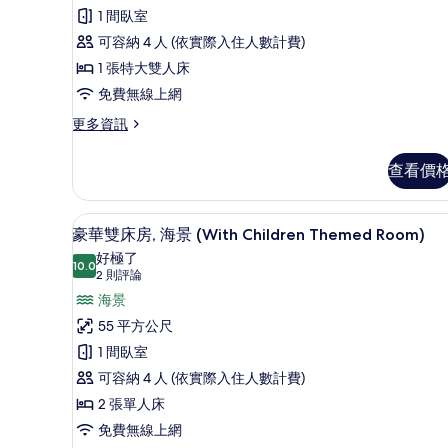
論)
1 間臥室
1
可容納 4 人 (依實際入住人數計費)
張
1 張特大雙人床
特
免費無線上網
大
雙
更
更多資訊
多
人
豪
查看價
床,
華
客
海
房,
豪華雙床房, 海景 (With Chi
顯
景
12
1
豪華雙床房, 海景 (With Children Themed Room)
示
張
(With
好極了
特
10.0
10.0 分，滿分 10 分
豪
Children
(2
2 則評論
大
則
Themed
華
海景
雙
評
Room)
人
雙
55 平方公尺
床,
論)
的
床
1 間臥室
海
所
景
房,
可容納 4 人 (依實際入住人數計費)
(With
有
海
2 張單人床
Children
相
Themed
景
免費無線上網
Room)