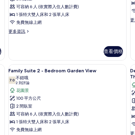
海
Bedroom
的
相
景
可容納 6 人 (依實際入住人數計費)
房
Ocean
詳
(Premier)
片
1 張特大雙人床和 2 張單人床
情
的
View
更
更
詳
免費無線上網
的
多
情
(
豪
更
更多資訊
所
華
多
C
有
雙
Family
T
床
相
Suite
R
格
查看價格
房,
2
片
山
-
景
Bedroom
ldren Themed Room) | 高級寢具、羽絨被、免費迷你吧物品、客房內保險箱
Family Suite 2 - Bedroom G
顯
(W
Ocean
10
Family Suite 2 - Bedroom Garden View
D
Ch
View
示
T
不錯哦
T
的
7.0
Family
D
7.0 分，滿分 10 分
(2
2 則評論
R
詳
Suite
則
K
的
花園景
情
詳
評
2
R
100 平方公尺
情
論)
-
G
2 間臥室
Bedroom
V
可容納 6 人 (依實際入住人數計費)
Garden
W
1 張特大雙人床和 2 張單人床
View
C
免費無線上網
T
的
更
更