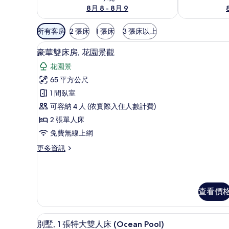
8月 8 - 8月 9
可
所有客房
2 張床
1 張床
3 張床以上
用
客房景觀
顯
的
8
豪華雙床房, 花園景觀
示
客
花園景
房
豪
65 平方公尺
篩
華
1 間臥室
選
雙
條
可容納 4 人 (依實際入住人數計費)
床
件
2 張單人床
房,
免費無線上網
花
更
更多資訊
園
多
景
豪
華
觀
雙
查看價
的
床
房,
所
花
別墅, 1 張特大雙人床 (Ocea
顯
有
園
10
別墅, 1 張特大雙人床 (Ocean Pool)