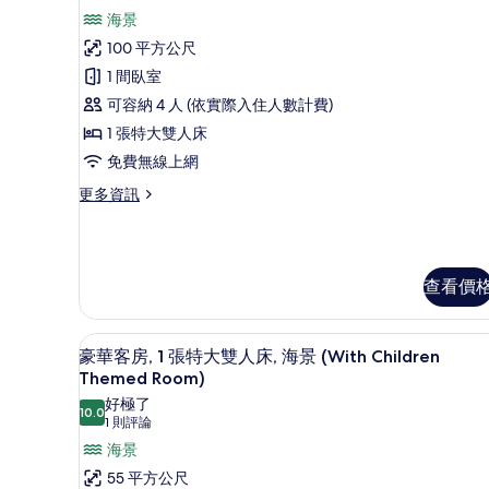
景
示
相
海景
觀
別
片
的
100 平方公尺
墅,
詳
1 間臥室
情
1
可容納 4 人 (依實際入住人數計費)
張
1 張特大雙人床
特
免費無線上網
大
更
更多資訊
雙
多
人
別
墅,
床
1
(Ocean
查看價
張
Pool)
特
大
的
高級寢具、羽絨被、免費迷你
顯
雙
10
豪華客房, 1 張特大雙人床, 海景 (With Children
所
人
示
Themed Room)
床
有
豪
好極了
(Ocean
10.0
相
10.0 分，滿分 10 分
(1
1 則評論
華
Pool)
則
片
的
海景
客
詳
評
55 平方公尺
房,
情