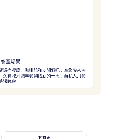
用餐區場景
店設有餐廳、咖啡館和 3 間酒吧，為您帶來美
。免費吃到飽早餐開始新的一天，而私人用餐
浪漫晚會。
況
查看下週末 (8月 21 - 8月 23) 的供應情況
下週末