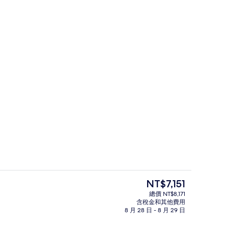
客房 | 海灘/海景
目
NT$7,151
前
總價 NT$8,171
的
含稅金和其他費用
外觀
價
8 月 28 日 - 8 月 29 日
格
是