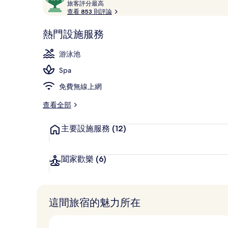
論
旅
分，
旅客評分最高
客
查看 853 則評論
滿
評
分
分
熱門設施服務
10，
大廳
最
深
高
游泳池
受
Spa
旅
客
免費無線上網
喜
愛
查看全部
主要設施服務
(12)
闔家歡樂
(6)
這間旅宿的魅力所在