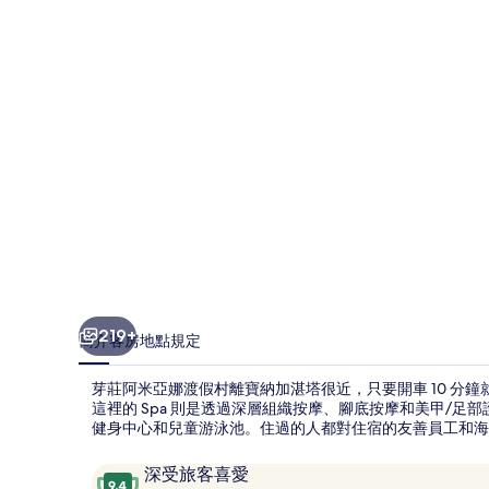
娜
渡
假
村
的
相
片
集
219+
簡介
客房
地點
規定
芽莊阿米亞娜渡假村離寶納加湛塔很近，只要開車 10 分
這裡的 Spa 則是透過深層組織按摩、腳底按摩和美甲/足
健身中心和兒童游泳池。住過的人都對住宿的友善員工和海
評
9.4
深受旅客喜愛