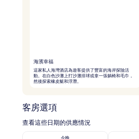
海濱幸福
這家私人海灣酒店為遊客提供了豐富的海岸探險活
動。在白色沙灘上打沙灘排球或拿一張躺椅和毛巾，
然後探索橡皮艇和浮潛。
客房選項
查看這些日期的供應情況
查看今晚 (8月 8 - 8月 9) 的供應情況
查看明天 (8月 
今晚