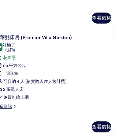
oom
luxe
的
ng
查看價格
所
oom
arden
有
ew
客房景觀
顯
相
7
th
華雙床房 (Premier Villa Garden)
示
片
ildren
好極了
hemed
.0
10.0 分，滿分 10 分
豪
(1
1 則評論
oom
則
華
花園景
評
雙
65 平方公尺
論)
床
1 間臥室
房
可容納 4 人 (依實際入住人數計費)
Premier
2 張單人床
lla
免費無線上網
arden)
多資訊
的
所
有
查看價格
相