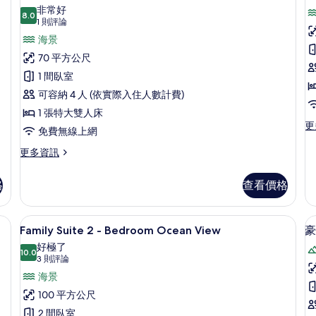
景
示
張
間
非常好
特
8.0
臥
(Deluxe)
8.0 分，滿分 10 分
豪
(1
1 則評論
大
室
的
則
華
海景
墅
雙
的
評
人
詳
所
3
別
70 平方公尺
床,
情
論)
有
墅,
1 間臥室
海
相
景
1
可容納 4 人 (依實際入住人數計費)
(Deluxe)
片
張
室
1 張特大雙人床
的
更
更
特
詳
免費無線上網
多
情
大
別
更
更多資訊
墅,
多
雙
3
豪
人
格
查看價格
間
華
臥
(
床,
別
室,
墅,
in
吧物品、客房內保險箱
海
Family Suite 2 - Bedroom 
顯
私
10
1
Family Suite 2 - Bedroom Ocean View
豪
2
景
人
示
張
好極了
P
泳
特
10.0
(Premier)
Family
10.0 分，滿分 10 分
(3
3 則評論
池
大
的
Suite
則
海景
(C
雙
評
2
in
人
所
100 平方公尺
2:
床,
論)
-
有
2 間臥室
PM