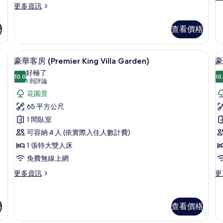
R
更
多
更多資訊
所
多
De
有
Family
Ki
格
查看價格
相
Suite
R
2
G
片
-
Vi
吧物品、客房內保險箱
客房景觀
顯
6
Bedroom
Wi
豪華客房 (Premier King Villa Garden)
豪
示
Garden
Ch
好極了
View
10.0
T
10
10.0 分，滿分 10 分
豪
(1
1 則評論
的
R
則
華
花園景
詳
的
評
情
詳
客
65 平方公尺
情
論)
房
1 間臥室
(Premier
可容納 4 人 (依實際入住人數計費)
King
(
1 張特大雙人床
Villa
Vi
免費無線上網
Garden)
G
更
更
更多資訊
更
的
多
多
豪
豪
所
華
華
有
格
查看價格
客
雙
相
房
床