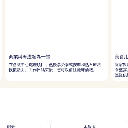
商業與海灘融為一體
美食
在會議中心處理項目，然後享受泰式按摩和熱石療法
這家飯
恢復活力。工作日結束後，您可以前往池畔酒吧。
食盛宴
區提供
9 - 8月 10) 的供應情況
查看本週末 (8月 14 - 8月 16) 的供應情
明天
本週末