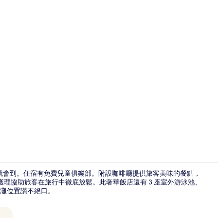
住宿影片
鐘就會到。住宿有免費兒童俱樂部。附設咖啡廳提供旅客美味的餐點，
部護理協助旅客在旅行中徹底放鬆。此奢華飯店還有 3 座室外游泳池、
灘位置讚不絕口。
住宿一隅