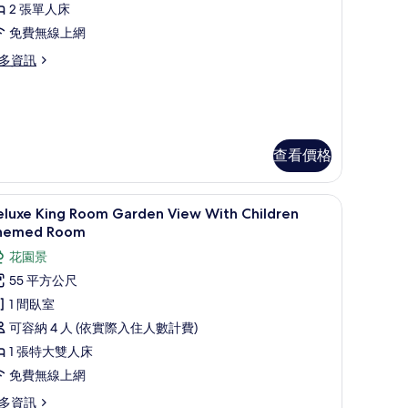
相
2 張單人床
,
片
免費無線上網
山
多資訊
景
With
hildren
hemed
oom)
查看價格
的
所
arden View | 高級寢具、羽絨被、免費迷你吧物品、客房內保險箱
高級寢具、羽絨被、免費迷你吧物品、客房內
顯
ith
8
eluxe King Room Garden View With Children
有
ildren
示
hemed Room
hemed
相
eluxe
oom)
花園景
片
ing
55 平方公尺
oom
1 間臥室
arden
可容納 4 人 (依實際入住人數計費)
iew
1 張特大雙人床
ith
hildren
免費無線上網
hemed
多資訊