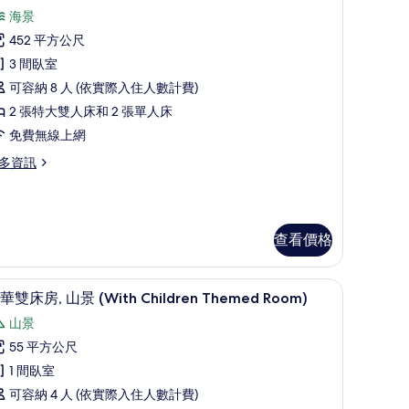
片
示
海景
別
452 平方公尺
,
3 間臥室
可容納 8 人 (依實際入住人數計費)
間
2 張特大雙人床和 2 張單人床
臥
免費無線上網
,
多資訊
私
人
泳
池
查看價格
Check-
Ocean View | 高級寢具、羽絨被、免費迷你吧物品、客房內保險箱
高級寢具、羽絨被、免費迷你吧物品、客房內
顯
7
華雙床房, 山景 (With Children Themed Room)
:30
示
山景
M)
豪
的
55 平方公尺
華
heck-
所
1 間臥室
雙
30
有
可容納 4 人 (依實際入住人數計費)
床
)