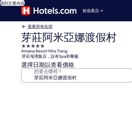
跳到主要內容
旅遊產品
查看所有住宿
芽莊阿米亞娜渡假村
5.0
Amiana Resort Nha Trang
星
芽莊海濱飯店，設有Spa和餐廳
級
選擇日期以查看價格
住
想要去哪裡？
宿
芽
莊
阿
米
亞