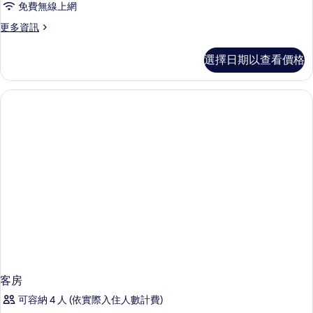
免費無線上網
更
更多資訊
多
客
選擇日期以查看價格
房
的
詳
情
客房
可容納 4 人 (依實際入住人數計費)