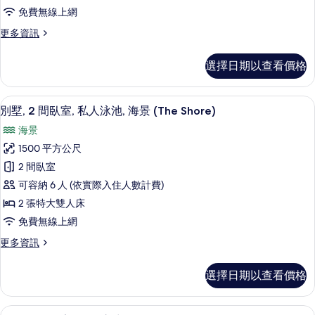
5
有
免費無線上網
Villa)
間
相
的
更
更多資訊
臥
詳
片
多
情
室,
奢
選擇日期以查看價格
華
私
別
人
墅,
別墅, 2 間臥室, 私人泳池, 海景 (The
顯
7
5
泳
別墅, 2 間臥室, 私人泳池, 海景 (The Shore)
示
間
池,
海景
臥
別
海
室,
1500 平方公尺
墅,
私
景
2 間臥室
人
2
(The
泳
可容納 6 人 (依實際入住人數計費)
間
池,
View)
2 張特大雙人床
海
臥
的
免費無線上網
景
室,
所
(The
更
更多資訊
私
View)
有
多
的
人
別
相
詳
選擇日期以查看價格
墅,
泳
情
片
2
池,
間
別墅, 2 間臥室, 私人泳池, 海景 (The
顯