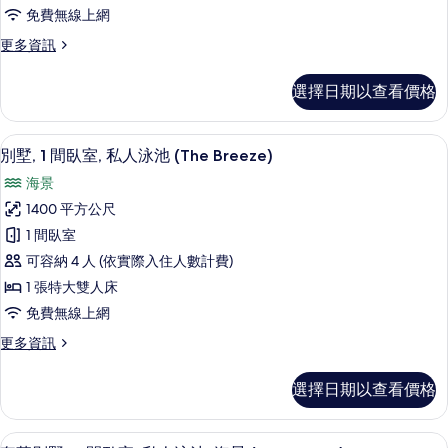
1
有
免費無線上網
Mood)
間
相
的
更
更多資訊
臥
詳
片
多
情
室,
奢
選擇日期以查看價格
華
私
別
人
墅,
別墅, 1 間臥室, 私人泳池 (The Bree
顯
7
1
泳
別墅, 1 間臥室, 私人泳池 (The Breeze)
示
間
池,
海景
臥
別
海
室,
1400 平方公尺
墅,
私
景
1 間臥室
人
1
(The
泳
可容納 4 人 (依實際入住人數計費)
間
池,
One)
1 張特大雙人床
海
臥
的
免費無線上網
景
室,
所
(The
更
更多資訊
私
One)
有
多
的
人
別
相
詳
選擇日期以查看價格
墅,
泳
情
片
1
池
間
奢華別墅, 2 間臥室, 私人泳池, 海景 (The
顯