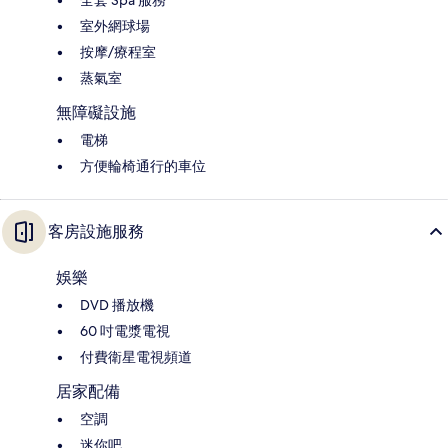
室外網球場
按摩/療程室
蒸氣室
無障礙設施
電梯
方便輪椅通行的車位
客房設施服務
娛樂
DVD 播放機
60 吋電漿電視
付費衛星電視頻道
居家配備
空調
迷你吧