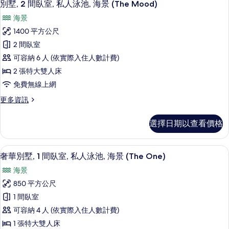
7
臥
海
別墅, 2 間臥室, 私人泳池, 海景 (The Mood)
示
室,
景
海景
私
別
(The
人
1400 平方公尺
墅,
泳
Shore)
2 間臥室
池,
2
的
海
可容納 6 人 (依實際入住人數計費)
間
所
景
2 張特大雙人床
(The
臥
有
免費無線上網
Shore)
室,
相
的
更
更多資訊
私
詳
片
多
情
人
別
選擇日期以查看價格
墅,
泳
2
池,
間
奢華別墅, 1 間臥室, 私人泳池, 海景 (T
顯
8
臥
海
奢華別墅, 1 間臥室, 私人泳池, 海景 (The One)
示
室,
景
海景
私
奢
(The
人
850 平方公尺
華
泳
Mood)
1 間臥室
池,
別
的
海
可容納 4 人 (依實際入住人數計費)
墅,
所
景
1 張特大雙人床
(The