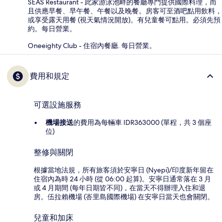
SEAS Restaurant - 此家游泳池畔的餐廳專門提供國際料理，而
且供應早餐、早午餐、午餐以及晚餐。房客可至酒吧點用飲料，
或享受露天用餐 (視天氣情況開放)。有兒童餐可點用。必須先預
約。每日營業。
Oneeighty Club - 住宿內餐廳. 每日營業。
費用和規定
可選設施服務
機場接送
的費用為每輛車 IDR363000 (單程，共 3 個座
位)
整修與關閉
根據當地法規，所有旅客須於安寧日 (Nyepi)/印度新年留在
住宿內為時 24 小時 (從 06:00 起算)。安寧日通常落在 3 月
或 4 月期間 (每年日期皆不同)，在當天不得辦理入住和退
房。伍拉賴機場 (峇里島國際機場) 在安寧日當天也會關閉。
兒童和加床