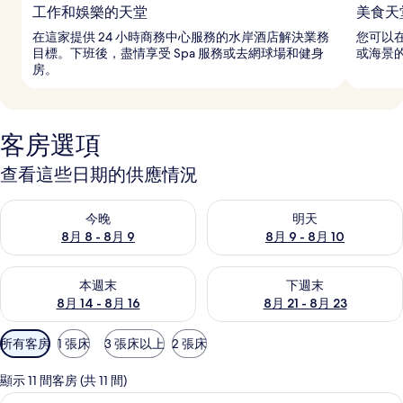
工作和娛樂的天堂
美食天
在這家提供 24 小時商務中心服務的水岸酒店解決業務
您可以在
目標。下班後，盡情享受 Spa 服務或去網球場和健身
或海景
房。
客房選項
查看這些日期的供應情況
查看今晚 (8月 8 - 8月 9) 的供應情況
查看明天 (8月 9 - 8月 10) 的
今晚
明天
8月 8 - 8月 9
8月 9 - 8月 10
查看本週末 (8月 14 - 8月 16) 的供應情況
查看下週末 (8月 21 - 8月 23
本週末
下週末
8月 14 - 8月 16
8月 21 - 8月 23
可
所有客房
1 張床
3 張床以上
2 張床
用
的
顯示 11 間客房 (共 11 間)
客
別墅, 1 間臥室, 私人泳池, 海景 (The 
顯