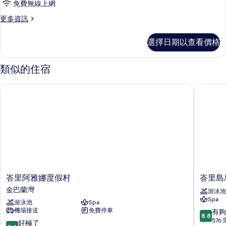
免費無線上網
更
更多資訊
多
客
選擇日期以查看價格
房
的
詳
類似的住宿
情
峇里阿雅娜度假村
峇里島烏
峇
峇
峇里阿雅娜度假村
峇里島
里
里
金巴蘭灣
游泳池
阿
島
Spa
游泳池
Spa
雅
烏
機場接送
免費停車
8.8
有夠
娜
魯
8.8
分，
576
度
瓦
9.4
好極了