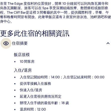
峇里 The Edge 度假村的位置很好，開車 10 分鐘就可以到烏魯瓦圖寺和
烏魯瓦圖斷崖。旅客可以在 Spa 享受深層組織按摩、敷體療程或臉部療
程。The Cliff Bar是這裡 3 間餐廳的其中一間，提供國際料理，早餐、午
餐和晚餐時間皆有開放。此奢華飯店還有 2 座室外游泳池、池畔酒吧和健
身中心。
更多此住宿的相關資訊
住宿摘要
飯店規模
10 間客房
入住/退房
入住登記開始時間：14:00；入住登記結束時間：00:00
提供零接觸入住服務
快速入住/退房
延遲入住需視供應情況而定
辦理入住手續的最低年齡：18 歲
退房時間：12:00