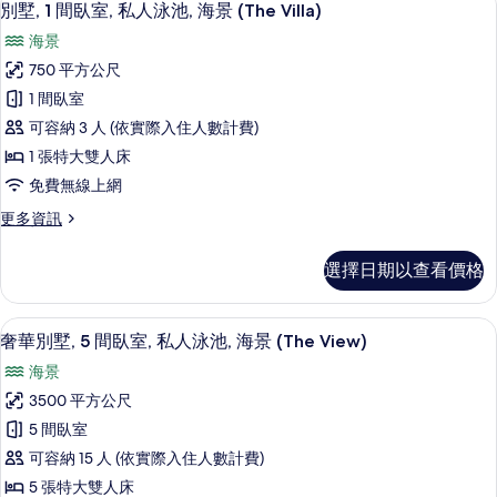
13
別墅, 1 間臥室, 私人泳池, 海景 (The Villa)
房
示
篩
海景
別
選
750 平方公尺
墅,
條
1 間臥室
1
件
可容納 3 人 (依實際入住人數計費)
間
1 張特大雙人床
臥
免費無線上網
室,
更
更多資訊
私
多
人
別
選擇日期以查看價格
墅,
泳
1
池,
間
奢華別墅, 5 間臥室, 私人泳池, 海景 (Th
顯
16
臥
海
奢華別墅, 5 間臥室, 私人泳池, 海景 (The View)
示
室,
景
海景
私
奢
(The
人
3500 平方公尺
華
泳
Villa)
5 間臥室
池,
別
的
海
可容納 15 人 (依實際入住人數計費)
墅,
所
景
5 張特大雙人床
(The