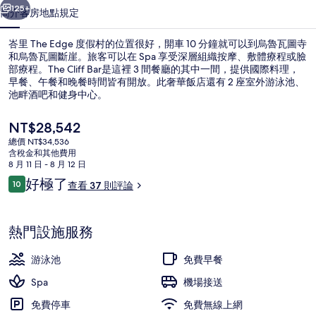
的
125+
簡介
客房
地點
規定
相
峇里 The Edge 度假村的位置很好，開車 10 分鐘就可以到烏魯瓦圖寺
片
和烏魯瓦圖斷崖。旅客可以在 Spa 享受深層組織按摩、敷體療程或臉
集
部療程。The Cliff Bar是這裡 3 間餐廳的其中一間，提供國際料理，
早餐、午餐和晚餐時間皆有開放。此奢華飯店還有 2 座室外游泳池、
池畔酒吧和健身中心。
目
NT$28,542
前
總價 NT$34,536
的
含稅金和其他費用
住宿正面 (夜晚)
價
8 月 11 日 - 8 月 12 日
格
評
好極了
10
查看 37 則評論
是
10 分，滿分 10 分，
論
NT$28,542
熱門設施服務
游泳池
免費早餐
Spa
機場接送
免費停車
免費無線上網