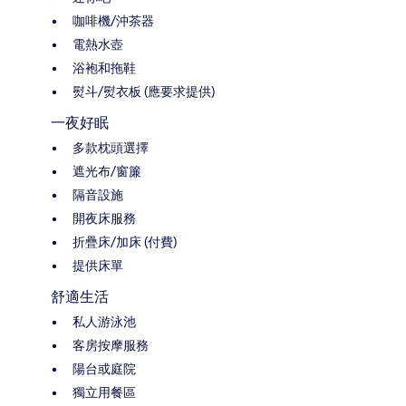
咖啡機/沖茶器
電熱水壺
浴袍和拖鞋
熨斗/熨衣板 (應要求提供)
一夜好眠
多款枕頭選擇
遮光布/窗簾
隔音設施
開夜床服務
折疊床/加床 (付費)
提供床單
舒適生活
私人游泳池
客房按摩服務
陽台或庭院
獨立用餐區