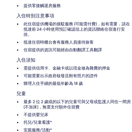
提供零接觸退房服務
入住特別注意事項
此住宿提供機場的接駁服務 (可能需付費)，如有需要，請在
抵達前 24 小時使用預訂確認信上的資訊聯絡住宿進行安
排。
抵達住宿時櫃台會有服務人員接待旅客
住宿提供的資訊可能經由自動翻譯工具翻譯
入住須知
需提供信用卡、金融卡或以現金做為雜費的押金
可能需要出示政府核發且附有照片的證件
辦理入住手續的最低年齡為 18 歲
兒童
最多 2 位 2 歲或的以下的兒童可與父母或監護人同住一間房
(不加床)，無需支付額外住宿費
不提供嬰兒床
托兒/兒童看護*
安親服務/活動*