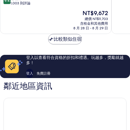
9.4
滿
假
圖
分，
1,003 則評論
分
村
安
滿
現
NT$9,672
10
金
納
分
在
分，
巴
塔
10
總價 NT$11,703
價
有
蘭
含稅金和其他費用
拉
分，
格
夠
8 月 28 日 - 8 月 29 日
灣
度
好
為
讚，
假
極
NT$9,672
576
比較類似住宿
村
了，
則
飯
1,003
評
店
則
論
評
登入以查看符合資格的折扣和禮遇。玩越多，獎勵就越
論
多！
登入
免費註冊
鄰近地區資訊