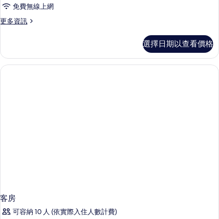
3
的
免費無線上網
景
間
所
(The
更
更多資訊
臥
Ocean)
有
多
的
室,
奢
相
詳
選擇日期以查看價格
華
私
情
片
別
人
墅,
3
泳
間
池,
臥
海
室,
私
景
人
(The
泳
池,
Ridge)
海
的
景
所
(The
Ridge)
有
的
相
詳
情
客房
片
可容納 10 人 (依實際入住人數計費)