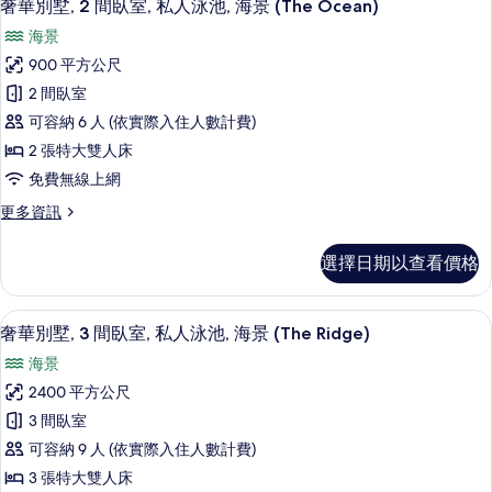
7
臥
(The
奢華別墅, 2 間臥室, 私人泳池, 海景 (The Ocean)
示
室,
Breeze)
海景
私
奢
的
人
900 平方公尺
華
泳
所
2 間臥室
池
別
有
(The
可容納 6 人 (依實際入住人數計費)
墅,
相
Breeze)
2 張特大雙人床
的
2
片
免費無線上網
詳
間
情
更
更多資訊
臥
多
室,
奢
選擇日期以查看價格
華
私
別
人
墅,
奢華別墅, 3 間臥室, 私人泳池, 海景 (T
顯
12
2
泳
奢華別墅, 3 間臥室, 私人泳池, 海景 (The Ridge)
示
間
池,
海景
臥
奢
海
室,
2400 平方公尺
華
私
景
3 間臥室
人
別
(The
泳
可容納 9 人 (依實際入住人數計費)
墅,
池,
Ocean)
3 張特大雙人床
海