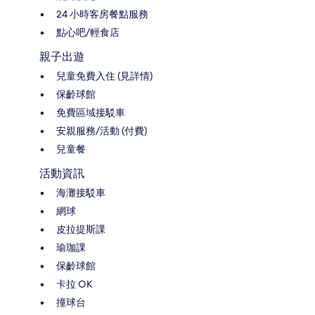
24 小時客房餐點服務
點心吧/輕食店
親子出遊
兒童免費入住 (見詳情)
保齡球館
免費區域接駁車
安親服務/活動 (付費)
兒童餐
活動資訊
海灘接駁車
網球
皮拉提斯課
瑜珈課
保齡球館
卡拉 OK
撞球台