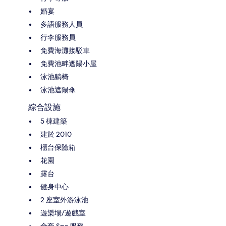
婚宴
多語服務人員
行李服務員
免費海灘接駁車
免費池畔遮陽小屋
泳池躺椅
泳池遮陽傘
綜合設施
5 棟建築
建於 2010
櫃台保險箱
花園
露台
健身中心
2 座室外游泳池
遊樂場/遊戲室
全套 Spa 服務