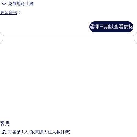
免費無線上網
更
更多資訊
多
客
選擇日期以查看價格
房
的
詳
情
客房
可容納 1 人 (依實際入住人數計費)