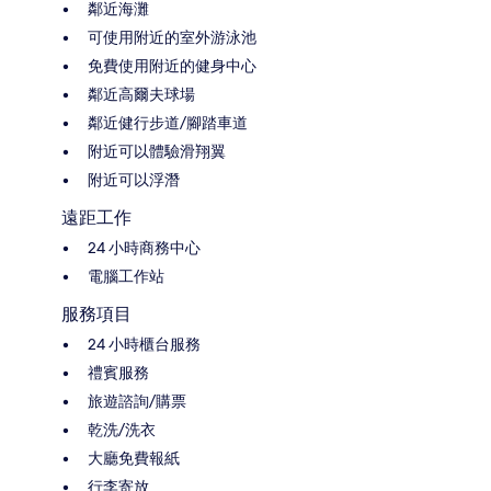
鄰近海灘
可使用附近的室外游泳池
免費使用附近的健身中心
鄰近高爾夫球場
鄰近健行步道/腳踏車道
附近可以體驗滑翔翼
附近可以浮潛
遠距工作
24 小時商務中心
電腦工作站
服務項目
24 小時櫃台服務
禮賓服務
旅遊諮詢/購票
乾洗/洗衣
大廳免費報紙
行李寄放