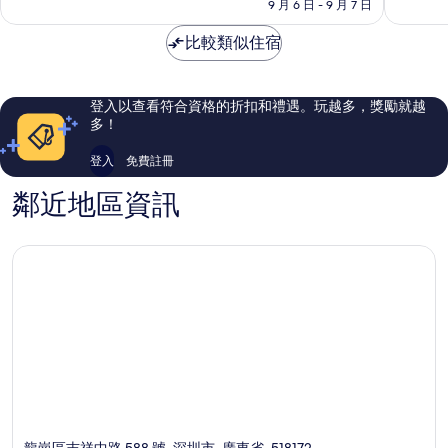
格
9 月 6 日 - 9 月 7 日
店
龍
有
好
為
-
崗
夠
極
NT$2,504
比較類似住宿
IHG
區
讚，
了，
旗
315
13
下
則
則
飯
評
評
登入以查看符合資格的折扣和禮遇。玩越多，獎勵就越
店
論
論
多！
龍
崗
登入
免費註冊
區
鄰近地區資訊
龍崗區吉祥中路 588 號, 深圳市, 廣東省, 518172