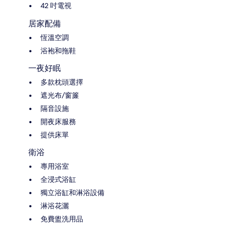
42 吋電視
居家配備
恆溫空調
浴袍和拖鞋
一夜好眠
多款枕頭選擇
遮光布/窗簾
隔音設施
開夜床服務
提供床單
衛浴
專用浴室
全浸式浴缸
獨立浴缸和淋浴設備
淋浴花灑
免費盥洗用品