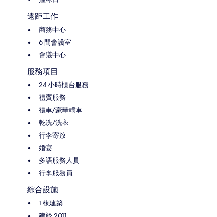
遠距工作
商務中心
6 間會議室
會議中心
服務項目
24 小時櫃台服務
禮賓服務
禮車/豪華轎車
乾洗/洗衣
行李寄放
婚宴
多語服務人員
行李服務員
綜合設施
1 棟建築
建於 2011