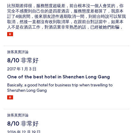
比預期差得很，服務態度超級差，前台根本沒一個人會笑的，你
完全不感覺到自己住的是四星酒店，服務態度差都算了，我原本
訂了4個房間，後來朋友證件過期取消一間，到前台時說可以幫我
取消，然後一直都沒有收到取消單，在跟前台對話當中，如果本
人不是在酒店工作，對酒店業非常熟悉的話，已經被她們欺騙，
什麼一定要跟hotels.com 聯絡，什麼決定在hotels.com 那邊，這
不統統都是懶得去幫客人處理嗎？當我說了一句，我也是在酒店
工作的，我對這方面很熟悉，另一位女的才過來幫我打電話去處
理，另外，當我上房間之後發現都是大床，打去前台，說我訂的3
旅客真實評論
間都是大床，2床的房間已經取消，正常的處理不是應該先問客人
究竟取消哪一間，並不是自行去取消嗎？給key客人的時候，不是
8/10 非常好
應該告訴客人房間床型嗎？然後我上到房間的時候說要換一間雙
2017 年 1 月 3 日
床，說我訂大床不能換，作為一間四星的酒店，處事是這樣的
嗎？完全不會轉彎的？同一種房型，同一價錢，只是不同的床型
One of the best hotel in Shenzhen Long Gang
也不能換？我都算了，然後回來香港，打電話hotels.com問取消
Basically, a good hotel for business trip when travelling to
房間的費用退回給我沒有？第一次夜晚，hotels.com打過去酒店
Shenzhen Long Gang
reconfirm booking,酒店卻說，訂房部不上班，叫我早上8點後再
查詢，這也算說得過去，後來在中午的時候再打過去，酒店的回
覆是，處理的人去吃飯了，所以要再打過去，這是什麼酒店？營
運上是出問題了嘛？酒店只有一個人工作嗎？作為一間四星的酒
店，訂房部只有一個人工作嗎？身為一個酒店業的人，對這酒店
旅客真實評論
的一切都看不過眼，酒店的高層也應該正視一下以上的問題。
8/10 非常好
2016 年 12 月 19 日