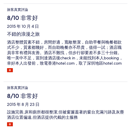
旅客真實評論
8/10 非常好
2015 年 10 月 4 日
不錯的浪漫之旅
酒店整體質素不錯，房間舒適，寬敞整潔，自助早餐與晚餐都款
式不少，質素都幾好，而自助晚餐亦不昂貴，值得一試；酒店職
員非常有禮與友善。酒店不難找，但步行卻要差不多三十分鐘。
唯一美中不足，當到達酒店後check in，未能找到本人booking，
幸好本人出發前，致電香港hotel.com，取了深圳地區hotel.com
聯絡電話，經致電當地辦處後，擾攘了約約二十分鐘，才能完成
check in.
旅客真實評論
8/10 非常好
2015 年 8 月 23 日
設施完善,床和廁所都很整潔,但被窗簾蓋著的窗台充滿污跡及灰塵
酒店位置偏遠,但酒店提供代截的士服務