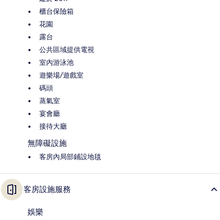
櫃台保險箱
花園
露台
公共區域提供電視
室內游泳池
遊樂場/遊戲室
碼頭
蒸氣室
宴會廳
接待大廳
無障礙設施
客房內局部鋪設地毯
客房設施服務
娛樂