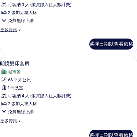
雙
相
床
可容納 3 人 (依實際入住人數計費)
床
的
片
2 張加大單人床
詳
客
免費無線上網
情
房
更
更多資訊
的
多
所
城
選擇日期以查看價格
景
有
雙
相
床
朗悅雙床套房 | 客房內保險箱、書桌
顯
26
客
朗悅雙床套房
片
示
房
城市景
的
朗
詳
68 平方公尺
悅
情
1 間臥室
雙
可容納 4 人 (依實際入住人數計費)
床
2 張加大單人床
套
免費無線上網
房
更
更多資訊
的
多
所
朗
選擇日期以查看價格
悅