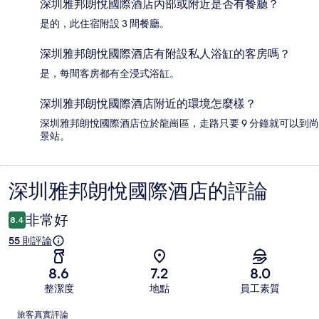
深圳雅邦朗悅國際酒店內部或附近是否有餐廳？
是的，此住宿附設 3 間餐廳。
深圳雅邦朗悅國際酒店有附設私人浴缸的客房嗎？
是，每間客房都有全浸式浴缸。
深圳雅邦朗悅國際酒店附近的環境怎麼樣？
深圳雅邦朗悅國際酒店位於龍崗區，走路只要 9 分鐘就可以到尚
景站。
深圳雅邦朗悅國際酒店的評論
評
論
非常好
8.4
55 則評論
8.6
7.2
8.0
整潔度
地點
員工素質
評
旅客真實評論