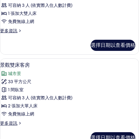
套
可容納 3 人 (依實際入住人數計費)
房
1 張加大雙人床
的
免費無線上網
所
更
更多資訊
有
多
相
景
選擇日期以查看價格
觀
片
套
房
景觀雙床客房 | 客房內保險箱、書桌
顯
26
的
景觀雙床客房
示
詳
城市景
情
景
33 平方公尺
觀
1 間臥室
雙
可容納 3 人 (依實際入住人數計費)
床
2 張加大單人床
客
免費無線上網
房
更
更多資訊
的
多
所
景
選擇日期以查看價格