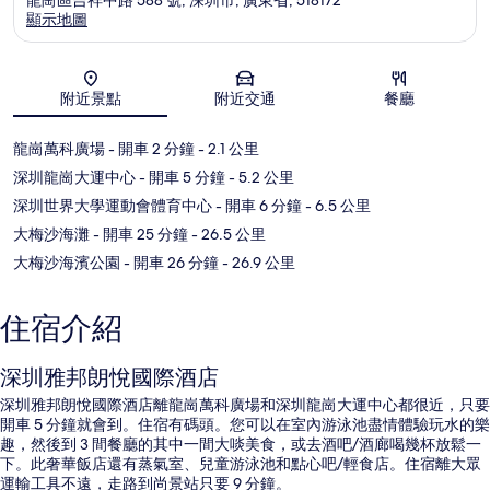
顯示地圖
地圖
附近景點
附近交通
餐廳
龍崗萬科廣場
- 開車 2 分鐘
- 2.1 公里
深圳龍崗大運中心
- 開車 5 分鐘
- 5.2 公里
深圳世界大學運動會體育中心
- 開車 6 分鐘
- 6.5 公里
大梅沙海灘
- 開車 25 分鐘
- 26.5 公里
大梅沙海濱公園
- 開車 26 分鐘
- 26.9 公里
住宿介紹
深圳雅邦朗悅國際酒店
深圳雅邦朗悅國際酒店離龍崗萬科廣場和深圳龍崗大運中心都很近，只要
開車 5 分鐘就會到。住宿有碼頭。您可以在室內游泳池盡情體驗玩水的樂
趣，然後到 3 間餐廳的其中一間大啖美食，或去酒吧/酒廊喝幾杯放鬆一
下。此奢華飯店還有蒸氣室、兒童游泳池和點心吧/輕食店。住宿離大眾
運輸工具不遠，走路到尚景站只要 9 分鐘。