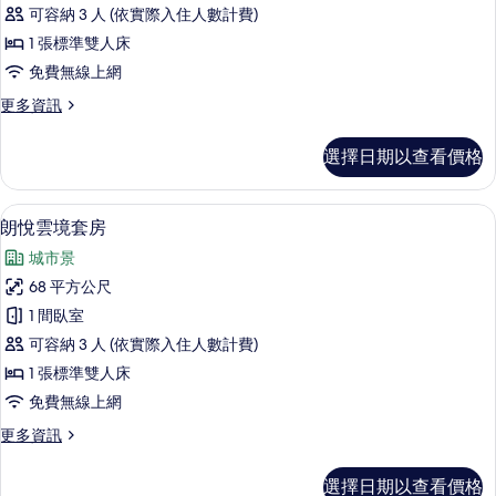
大
情
可容納 3 人 (依實際入住人數計費)
床
1 張標準雙人床
套
免費無線上網
房
更
更多資訊
的
多
所
朗
選擇日期以查看價格
悅
有
大
相
床
客房內保險箱、書桌、筆電工作空間、
顯
50
套
朗悅雲境套房
片
示
房
城市景
的
朗
詳
68 平方公尺
悅
情
1 間臥室
雲
可容納 3 人 (依實際入住人數計費)
境
1 張標準雙人床
套
免費無線上網
房
更
更多資訊
的
多
所
朗
選擇日期以查看價格
悅