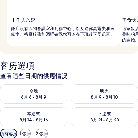
工作與放鬆
美食天
飯店設有 6 間會議室和商務中心，以及迷你高爾夫和蒸
這家飯店
氣室。禮賓服務和酒吧確保您可以在下班後享受凱富。
美味的
的開始
客房選項
查看這些日期的供應情況
查看今晚 (8月 8 - 8月 9) 的供應情況
查看明天 (8月 9 - 8月 10) 的
今晚
明天
8月 8 - 8月 9
8月 9 - 8月 10
查看本週末 (8月 14 - 8月 16) 的供應情況
查看下週末 (8月 21 - 8月 23
本週末
下週末
8月 14 - 8月 16
8月 21 - 8月 23
可
所有客房
1 張床
2 張床