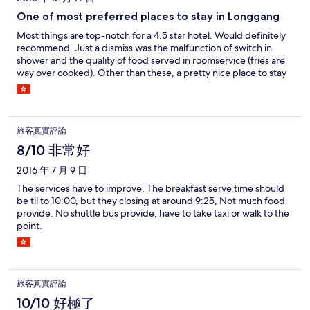
One of most preferred places to stay in Longgang
Most things are top-notch for a 4.5 star hotel. Would definitely
recommend. Just a dismiss was the malfunction of switch in
shower and the quality of food served in roomservice (fries are
way over cooked). Other than these, a pretty nice place to stay
旅客真實評論
8/10 非常好
2016 年 7 月 9 日
The services have to improve, The breakfast serve time should
be til to 10:00, but they closing at around 9:25, Not much food
provide. No shuttle bus provide, have to take taxi or walk to the
point.
旅客真實評論
10/10 好極了