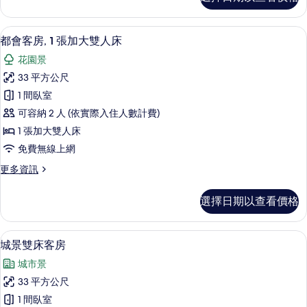
觀
有
雙
相
床
客房內保險箱、書桌、筆電工作空間、
顯
26
客
都會客房, 1 張加大雙人床
片
示
房
花園景
的
都
詳
33 平方公尺
會
情
1 間臥室
客
可容納 2 人 (依實際入住人數計費)
房,
1 張加大雙人床
1
免費無線上網
張
更
更多資訊
加
多
大
都
選擇日期以查看價格
會
雙
客
人
房,
客房內保險箱、書桌、筆電工作空間、
顯
13
1
床
城景雙床客房
示
張
的
城市景
加
城
所
大
33 平方公尺
景
雙
有
1 間臥室
人