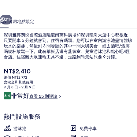
國
一個
下一個
際
211+
簡介
客房
地點
規定
酒
深圳雅邦朗悅國際酒店離龍崗萬科廣場和深圳龍崗大運中心都很近，
店
只要開車 5 分鐘就會到。住宿有碼頭。您可以在室內游泳池盡情體驗
玩水的樂趣，然後到 3 間餐廳的其中一間大啖美食，或去酒吧/酒廊
的
喝幾杯放鬆一下。此奢華飯店還有蒸氣室、兒童游泳池和點心吧/輕
相
食店。住宿離大眾運輸工具不遠，走路到尚景站只要 9 分鐘。
片
目
NT$2,410
前
集
總價 NT$2,772
的
含稅金和其他費用
酒廊
價
9 月 8 日 - 9 月 9 日
格
評
非常好
8.4
查看 55 則評論
是
8.4 分，滿分 10 分，
論
NT$2,410
熱門設施服務
游泳池
免費停車