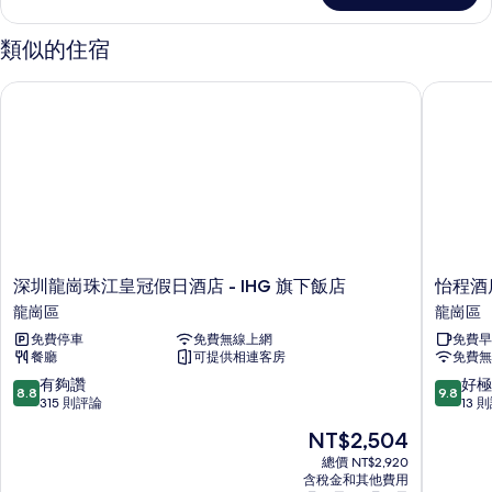
有
雲
相
境
類似的住宿
套
片
房
深圳龍崗珠江皇冠假日酒店 - IHG 旗下飯店
怡程酒店
的
詳
情
深
怡
深圳龍崗珠江皇冠假日酒店 - IHG 旗下飯店
怡程酒
圳
程
龍崗區
龍崗區
龍
酒
免費停車
免費無線上網
免費早
崗
店
餐廳
可提供相連客房
免費無
珠
(深
江
圳
8.8
9.8
有夠讚
好極
8.8
9.8
皇
天
分，
分，
315 則評論
13 
冠
安
滿
滿
現
NT$2,504
假
云
分
分
在
日
谷
10
10
總價 NT$2,920
價
酒
含稅金和其他費用
店)
分，
分，