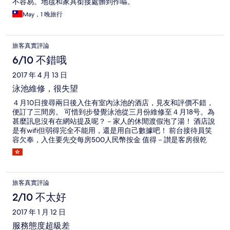
不容易。地毯和家具銜接處髒到作嘔。
May，1 晚旅行
旅客真實評論
6/10 不錯哦
2017 年 4 月 13 日
泳池維修，很失望
４月10日搜尋兩日後入住有室內泳池的酒店，見友和評價不錯，
便訂了三間房。 可惜到步發覺泳池從三月份維修至４月18号。為
甚麼訊息沒有在網站提及呢？－家人的休閒渡假泡了湯！ 酒店說
是有wifi但弱得完全不能用，還是用自己數據吧！ 前台接待員笑
容欠奉，入住要先交每房500人民幣按金 值得－讃是客房很乾
淨，水夠猛 楼下中菜廳點心不貴味道佳
旅客真實評論
2/10 不太好
2017 年 1 月 12 日
服務態度超級差