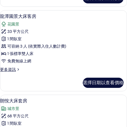
有
雙
相
床
客房內保險箱、書桌、筆電工作空間、
顯
33
套
龍潭園景大床客房
片
示
房
花園景
的
龍
詳
33 平方公尺
潭
情
1 間臥室
園
可容納 3 人 (依實際入住人數計費)
景
1 張標準雙人床
大
免費無線上網
床
更
更多資訊
客
多
房
龍
選擇日期以查看價格
潭
的
園
所
景
客房內保險箱、書桌、筆電工作空間、
顯
27
大
朗悅大床套房
有
示
床
相
城市景
客
朗
房
片
68 平方公尺
悅
的
1 間臥室
詳