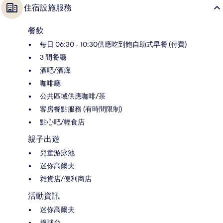
住宿設施服務
餐飲
每日 06:30 - 10:30供應吃到飽自助式早餐 (付費)
3 間餐廳
酒吧/酒廊
咖啡廳
公共區域供應咖啡/茶
客房餐點服務 (有時間限制)
點心吧/輕食店
親子出遊
兒童游泳池
迷你高爾夫
雜貨店/便利商店
活動資訊
迷你高爾夫
撞球台