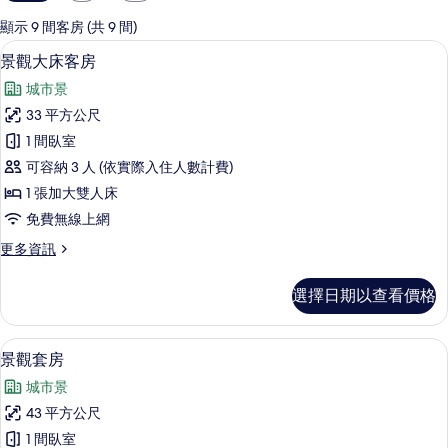
用
的
顯示 9 間客房 (共 9 間)
客
景觀大床客房 | 客房內保險箱、書桌
顯
13
景觀大床客房
房
示
篩
城市景
景
選
33 平方公尺
觀
條
1 間臥室
大
件
可容納 3 人 (依實際入住人數計費)
床
1 張加大雙人床
客
免費無線上網
房
更
更多資訊
的
多
所
景
選擇日期以查看價格
觀
有
大
相
床
景觀套房 | 客房內保險箱、書桌、筆電
顯
23
客
景觀套房
片
示
房
城市景
的
景
詳
43 平方公尺
觀
情
1 間臥室