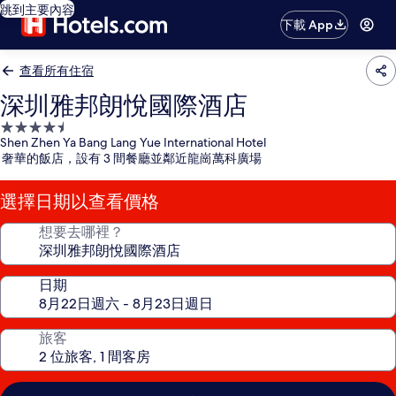
跳到主要內容
下載 App
查看所有住宿
深圳雅邦朗悅國際酒店
4.5
Shen Zhen Ya Bang Lang Yue International Hotel
星
奢華的飯店，設有 3 間餐廳並鄰近龍崗萬科廣場
級
住
選擇日期以查看價格
宿
想要去哪裡？
日期
旅客