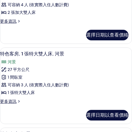
客
所
床
可容納 4 人 (依實際入住人數計費)
房,
的
有
2 張加大雙人床
詳
2
相
情
更
更多資訊
張
多
片
加
舒
選擇日期以查看價格
適
大
客
雙
房,
特色客房, 1 張特大雙人床, 河景 | 
顯
5
2
人
特色客房, 1 張特大雙人床, 河景
示
張
床,
河景
加
特
河
大
27 平方公尺
色
雙
景
1 間臥室
人
客
的
床,
可容納 3 人 (依實際入住人數計費)
房,
河
所
1 張特大雙人床
景
1
有
的
更
更多資訊
張
詳
多
相
特
情
特
片
選擇日期以查看價格
色
大
客
雙
房,
特色套房, 河景 | 高級寢具、書桌、遮
顯