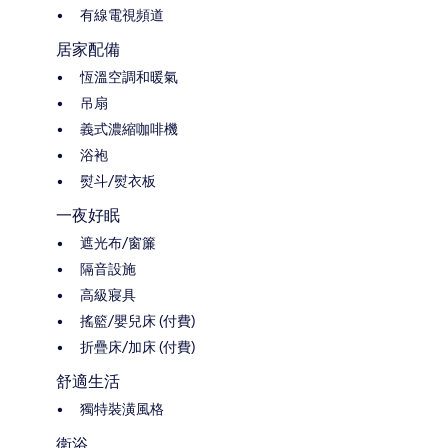
有線電視頻道
居家配備
恆溫空調和暖氣
吊扇
義式濃縮咖啡機
浴袍
熨斗/熨衣板
一夜好眠
遮光布/窗簾
隔音設施
高級寢具
搖籃/嬰兒床 (付費)
折疊床/加床 (付費)
舒適生活
獨特裝潢風格
衛浴