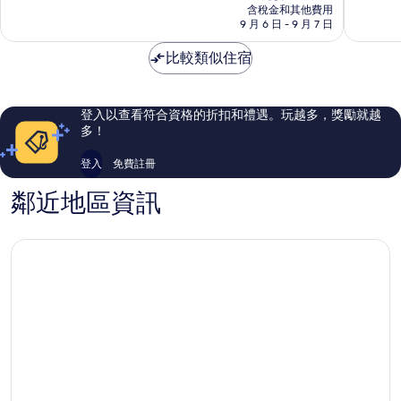
價
含稅金和其他費用
店
216
分，
格
9 月 6 日 - 9 月 7 日
Berthierv
則
太
為
評
棒
NT$2,855
比較類似住宿
論
了，
877
則
評
登入以查看符合資格的折扣和禮遇。玩越多，獎勵就越
論
多！
登入
免費註冊
鄰近地區資訊