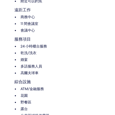
附近可以釣魚
遠距工作
商務中心
11 間會議室
會議中心
服務項目
24 小時櫃台服務
乾洗/洗衣
婚宴
多語服務人員
高爾夫球車
綜合設施
ATM/金融服務
花園
野餐區
露台