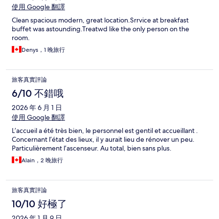
使用 Google 翻譯
Clean spacious modern, great location.Srrvice at breakfast
buffet was astounding.Treatwd like the only person on the
room.
Denys，1 晚旅行
旅客真實評論
6/10 不錯哦
2026 年 6 月 1 日
使用 Google 翻譯
L’accueil a été très bien, le personnel est gentil et accueillant .
Concernant l’état des lieux, il y aurait lieu de rénover un peu.
Particulièrement l’ascenseur. Au total, bien sans plus.
Alain，2 晚旅行
旅客真實評論
10/10 好極了
2026 年 1 月 9 日