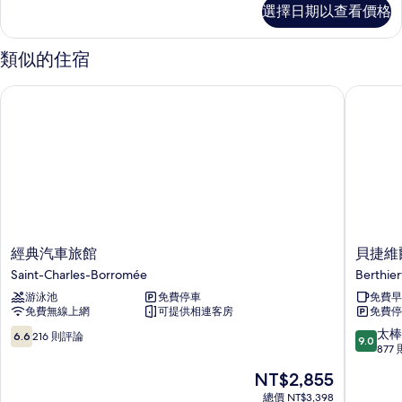
所
普
選擇日期以查看價格
通
有
套
相
房
類似的住宿
的
片
詳
經典汽車旅館
貝捷維爾
情
經
貝
經典汽車旅館
貝捷維
典
捷
Saint-Charles-Borromée
Berthierv
汽
維
游泳池
免費停車
免費早
車
爾
免費無線上網
可提供相連客房
免費停
旅
溫
館
德
6.6
9.0
太棒
6.6
216 則評論
9.0
Saint-
姆
分，
分，
877
Charles-
戴
滿
滿
現
NT$2,855
Borromée
斯
分
分
在
飯
10，
10
總價 NT$3,398