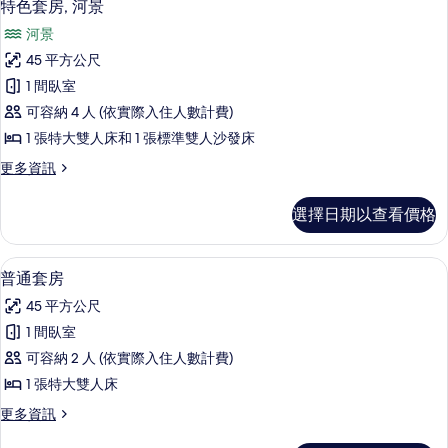
6
1
人
特色套房, 河景
示
張
床,
河景
特
特
河
大
45 平方公尺
色
雙
景
1 間臥室
人
套
的
床,
可容納 4 人 (依實際入住人數計費)
房,
河
所
1 張特大雙人床和 1 張標準雙人沙發床
景
河
有
的
更
更多資訊
景
詳
多
相
情
的
特
片
選擇日期以查看價格
色
所
套
有
房,
普通套房 | 高級寢具、書桌、遮光布/
顯
5
河
普通套房
相
示
景
片
45 平方公尺
的
普
詳
1 間臥室
通
情
可容納 2 人 (依實際入住人數計費)
套
1 張特大雙人床
房
更
更多資訊
的
多