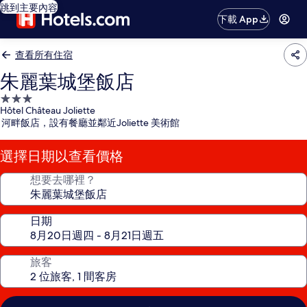
跳到主要內容
下載 App
查看所有住宿
朱麗葉城堡飯店
3.0
Hôtel Château Joliette
星
河畔飯店，設有餐廳並鄰近Joliette 美術館
級
住
選擇日期以查看價格
宿
想要去哪裡？
日期
旅客