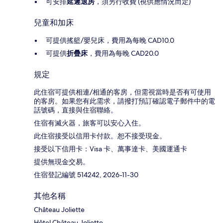
可安排
延遲退房
，須另行收費 (視供應情況而定)
兒童和加床
可提供搖籃/嬰兒床，費用為每晚 CAD10.0
可提供
折疊床
，費用為每晚 CAD20.0
規定
此住宿可提供相連/相通的客房，但需視當時是否有可使用
的客房。如果您有此需求，請撥打預訂確認電子郵件中的電
話號碼，直接與住宿聯絡。
住宿有滅火器，旅客可以安心入住。
此住宿接受以信用卡付款。恕不接受現金。
接受以下信用卡：Visa 卡、萬事達卡、美國運通卡
提供無現金交易。
住宿登記編號 514242, 2026-11-30
其他名稱
Château Joliette
Hôtel Château Joliette