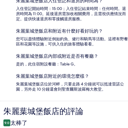
朱麗葉城堡飯店入住登記和退房的時間為？
入住登記開始時間：15:00；入住登記結束時間：任何時間。退
房時間為 11:00。延後退房需加收相關費用，且需視供應情況而
定。提供快速退房和零接觸退房服務。
朱麗葉城堡飯店和附近有什麼好看好玩的？
您可以盡情體驗附近例如釣魚、健行和騎馬等活動。這裡有野餐
區和花園等設施，可供入住的旅客體驗看看。
朱麗葉城堡飯店內部或附近是否有餐廳？
是的，此住宿附設餐廳：Table G。
朱麗葉城堡飯店附近的環境怎麼樣？
朱麗葉城堡飯店位於河畔，只要走路 4 分鐘就可以抵達雷諾公
園，另外走 10 分鐘還會到聖查爾斯波羅梅大教堂。
朱麗葉城堡飯店的評論
評
論
太棒了
9.0