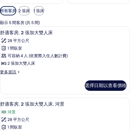
可
所有客房
2 張床
1 張床
用
的
顯示 5 間客房 (共 5 間)
客
高級寢具、書桌、遮光布/窗簾、隔音
顯
2
舒適客房, 2 張加大雙人床
房
示
篩
28 平方公尺
舒
選
1 間臥室
適
條
可容納 4 人 (依實際入住人數計費)
客
件
2 張加大雙人床
房,
更
更多資訊
2
多
張
舒
選擇日期以查看價格
適
加
客
大
房,
高級寢具、書桌、遮光布/窗簾、隔音
顯
4
2
雙
舒適客房, 2 張加大雙人床, 河景
示
張
人
河景
加
舒
床
大
28 平方公尺
適
雙
的
1 間臥室
人