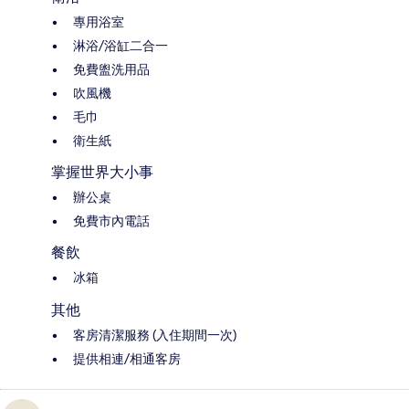
專用浴室
淋浴/浴缸二合一
免費盥洗用品
吹風機
毛巾
衛生紙
掌握世界大小事
辦公桌
免費市內電話
餐飲
冰箱
其他
客房清潔服務 (入住期間一次)
提供相連/相通客房