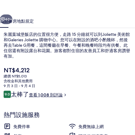
店
一個
下一個
的
40+
簡介
客房
地點
規定
相
朱麗葉城堡飯店的位置很方便，走路 15 分鐘就可以到Joliette 美術館
片
和Galeries Joliette 購物中心。您可以在附設的酒吧小酌幾杯，然後
再去Table G用餐，這間餐廳在早餐、午餐和晚餐時段均有供餐。此
集
住宿還有附設露台和花園。旅客都對住宿的友善員工和舒適客房讚譽
有加。
目
NT$4,212
前
總價 NT$5,013
的
含稅金和其他費用
提供午餐和減價時段優惠
價
9 月 3 日 - 9 月 4 日
格
評
太棒了
9.0
查看 1,008 則評論
是
9.0 分，滿分 10 分，
論
NT$4,212
熱門設施服務
免費停車
免費無線上網