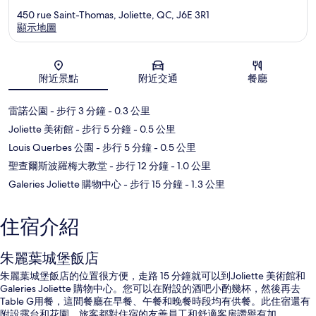
450 rue Saint-Thomas, Joliette, QC, J6E 3R1
顯示地圖
地圖
附近景點
附近交通
餐廳
雷諾公園
- 步行 3 分鐘
- 0.3 公里
Joliette 美術館
- 步行 5 分鐘
- 0.5 公里
Louis Querbes 公園
- 步行 5 分鐘
- 0.5 公里
聖查爾斯波羅梅大教堂
- 步行 12 分鐘
- 1.0 公里
Galeries Joliette 購物中心
- 步行 15 分鐘
- 1.3 公里
住宿介紹
朱麗葉城堡飯店
朱麗葉城堡飯店的位置很方便，走路 15 分鐘就可以到Joliette 美術館和
Galeries Joliette 購物中心。您可以在附設的酒吧小酌幾杯，然後再去
Table G用餐，這間餐廳在早餐、午餐和晚餐時段均有供餐。此住宿還有
附設露台和花園。旅客都對住宿的友善員工和舒適客房讚譽有加。