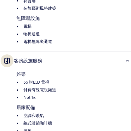
宴會廳
裝飾藝術風格建築
無障礙設施
電梯
輪椅通道
電梯無障礙通道
客房設施服務
娛樂
55 吋LCD 電視
付費有線電視頻道
Netflix
居家配備
空調和暖氣
義式濃縮咖啡機
浴袍