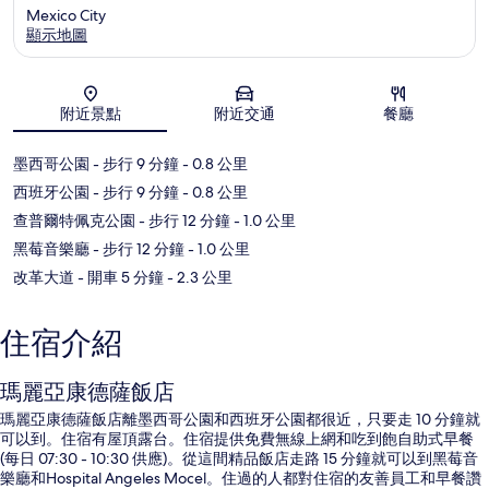
Mexico City
顯示地圖
地圖
附近景點
附近交通
餐廳
墨西哥公園
- 步行 9 分鐘
- 0.8 公里
西班牙公園
- 步行 9 分鐘
- 0.8 公里
查普爾特佩克公園
- 步行 12 分鐘
- 1.0 公里
黑莓音樂廳
- 步行 12 分鐘
- 1.0 公里
改革大道
- 開車 5 分鐘
- 2.3 公里
住宿介紹
瑪麗亞康德薩飯店
瑪麗亞康德薩飯店離墨西哥公園和西班牙公園都很近，只要走 10 分鐘就
可以到。住宿有屋頂露台。住宿提供免費無線上網和吃到飽自助式早餐
(每日 07:30 - 10:30 供應)。從這間精品飯店走路 15 分鐘就可以到黑莓音
樂廳和Hospital Angeles Mocel。住過的人都對住宿的友善員工和早餐讚