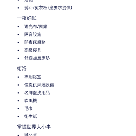
熨斗/熨衣板 (應要求提供)
一夜好眠
遮光布/窗簾
隔音設施
開夜床服務
高級寢具
舒適加層床墊
衛浴
專用浴室
僅提供淋浴設備
名牌盥洗用品
吹風機
毛巾
衛生紙
掌握世界大小事
辦公桌