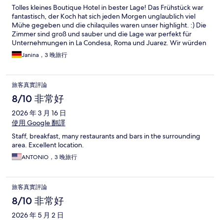
Tolles kleines Boutique Hotel in bester Lage! Das Frühstück war
fantastisch, der Koch hat sich jeden Morgen unglaublich viel
Mühe gegeben und die chilaquiles waren unser highlight. :) Die
Zimmer sind groß und sauber und die Lage war perfekt für
Unternehmungen in La Condesa, Roma und Juarez. Wir würden
jederzeit wieder kommen!
Janina，3 晚旅行
旅客真實評論
8/10 非常好
2026 年 3 月 16 日
使用 Google 翻譯
Staff, breakfast, many restaurants and bars in the surrounding
area. Excellent location.
ANTONIO，3 晚旅行
旅客真實評論
8/10 非常好
2026 年 5 月 2 日