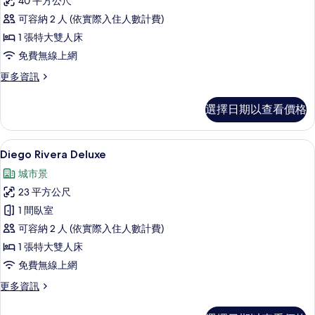
40 平方公尺
Frida
可容納 2 人 (依實際入住人數計費)
Khalo
1 張特大雙人床
(Sauna)
免費無線上網
的
所
更
更多資訊
多
有
Frida
選擇日期以查看價格
相
Khalo
(Sauna)
片
的
Diego Rivera Deluxe | 高級
顯
11
詳
Diego Rivera Deluxe
示
情
城市景
Diego
23 平方公尺
Rivera
1 間臥室
Deluxe
可容納 2 人 (依實際入住人數計費)
的
1 張特大雙人床
所
免費無線上網
有
相
更
更多資訊
多
片
Diego