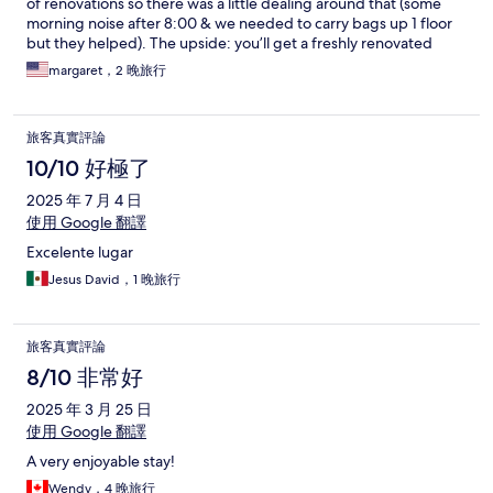
of renovations so there was a little dealing around that (some
morning noise after 8:00 & we needed to carry bags up 1 floor
but they helped). The upside: you’ll get a freshly renovated
space with beautiful bathrooms. Cooked to order breakfast on
margaret，2 晚旅行
rooftop terrace by friendly staff. (Still under renovation but fine
with us - no issues.) Would happily stay here again. Great deal!
旅客真實評論
10/10 好極了
2025 年 7 月 4 日
使用 Google 翻譯
Excelente lugar
Jesus David，1 晚旅行
旅客真實評論
8/10 非常好
2025 年 3 月 25 日
使用 Google 翻譯
A very enjoyable stay!
Wendy，4 晚旅行