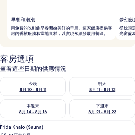
早餐和泡泡
夢幻般
用免費的吃到飽早餐開始美好的早晨。這家飯店提供客
從枕頭
房內香檳服務和當地食材，以實現永續發展用餐區。
光窗簾
客房選項
查看這些日期的供應情況
查看今晚 (8月 10 - 8月 11) 的供應情況
查看明天 (8月 11 - 8月 12) 
今晚
明天
8月 10 - 8月 11
8月 11 - 8月 12
查看本週末 (8月 14 - 8月 16) 的供應情況
查看下週末 (8月 21 - 8月 23
本週末
下週末
8月 14 - 8月 16
8月 21 - 8月 23
高級寢具、舒適加層、客房內保險箱、
顯
14
Frida Khalo (Sauna)
示