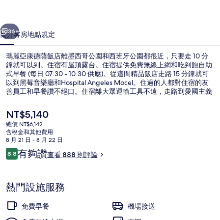
飯
一個
下一個
店
36+
簡介
客房
地點
規定
的
瑪麗亞康德薩飯店離墨西哥公園和西班牙公園都很近，只要走 10 分
相
鐘就可以到。住宿有屋頂露台。住宿提供免費無線上網和吃到飽自助
式早餐 (每日 07:30 - 10:30 供應)。從這間精品飯店走路 15 分鐘就可
片
以到黑莓音樂廳和Hospital Angeles Mocel。住過的人都對住宿的友
集
善員工和早餐讚不絕口。住宿離大眾運輸工具不遠，走路到愛國主義
站只要 10 分鐘，到胡安娜卡特蘭站也只要 11 分鐘。
目
NT$5,140
前
總價 NT$6,142
的
含稅金和其他費用
頂樓露台
價
8 月 21 日 - 8 月 22 日
格
評
有夠讚
8.8
查看 888 則評論
是
8.8 分，滿分 10 分，
論
NT$5,140
熱門設施服務
免費早餐
機場接送