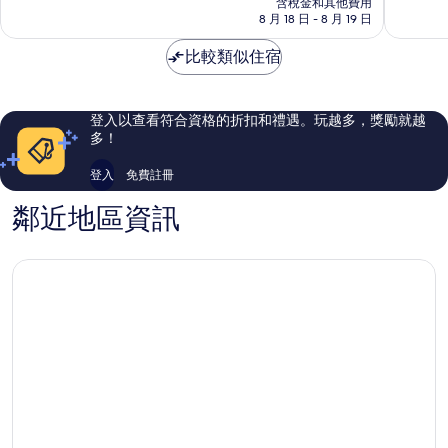
含稅金和其他費用
分，
分，
格
8 月 18 日 - 8 月 19 日
好
好
為
極
極
NT$3,598
比較類似住宿
了，
了，
1,010
1,246
則
則
評
評
登入以查看符合資格的折扣和禮遇。玩越多，獎勵就越
論
論
多！
登入
免費註冊
鄰近地區資訊