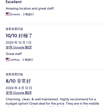
Excellent
Amazing location and great staff.
Ernesto，3 晚旅行
旅客真實評論
10/10 好極了
2025 年 12 月 1 日
使用 Google 翻譯
Great staff
Jeffrey，3 晚旅行
旅客真實評論
8/10 非常好
2026 年 4 月 12 日
使用 Google 翻譯
Charming, clean, & well maintained. Highly recommend for a
budget option! Great deal for the price. They are in the middle