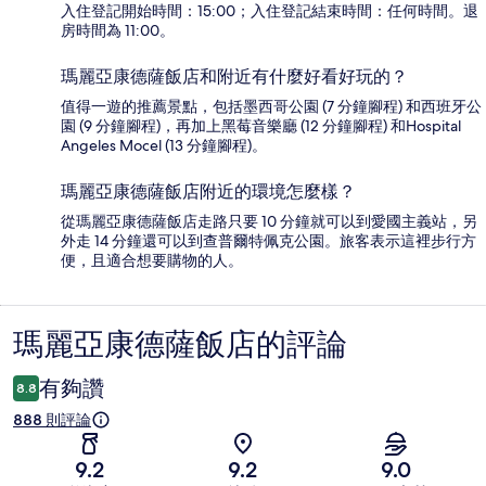
入住登記開始時間：15:00；入住登記結束時間：任何時間。退
房時間為 11:00。
瑪麗亞康德薩飯店和附近有什麼好看好玩的？
值得一遊的推薦景點，包括墨西哥公園 (7 分鐘腳程) 和西班牙公
園 (9 分鐘腳程)，再加上黑莓音樂廳 (12 分鐘腳程) 和Hospital
Angeles Mocel (13 分鐘腳程)。
瑪麗亞康德薩飯店附近的環境怎麼樣？
從瑪麗亞康德薩飯店走路只要 10 分鐘就可以到愛國主義站，另
外走 14 分鐘還可以到查普爾特佩克公園。旅客表示這裡步行方
便，且適合想要購物的人。
瑪麗亞康德薩飯店的評論
評
論
有夠讚
8.8
888 則評論
9.2
9.2
9.0