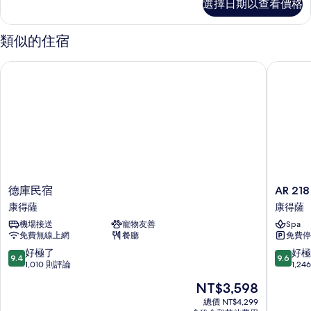
選擇日期以查看價格
Rivera
Deluxe
的
類似的住宿
詳
情
德庫民宿
AR 218 
德
AR
德庫民宿
AR 218
庫
218
康得薩
康得薩
民
飯
機場接送
寵物友善
Spa
宿
店
免費無線上網
餐廳
免費停
康
by
得
ULIV
9.4
9.6
好極了
好極
9.4
9.6
薩
康
分，
分，
1,010 則評論
1,2
得
滿
滿
現
NT$3,598
薩
分
分
在
10
10
總價 NT$4,299
價