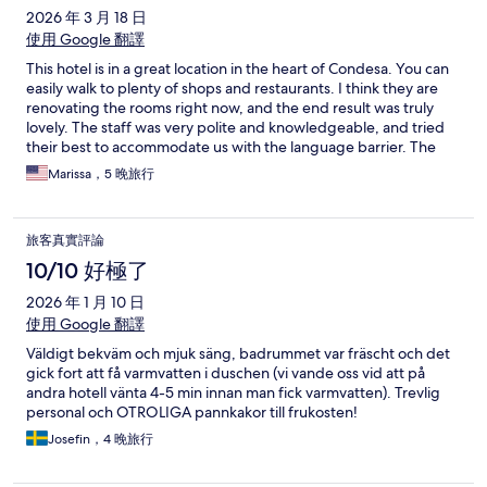
2026 年 3 月 18 日
使用 Google 翻譯
This hotel is in a great location in the heart of Condesa. You can
easily walk to plenty of shops and restaurants. I think they are
renovating the rooms right now, and the end result was truly
lovely. The staff was very polite and knowledgeable, and tried
their best to accommodate us with the language barrier. The
beds were huge and comfy, and the air conditioning was also a
Marissa，5 晚旅行
plus! I would stay here again!
旅客真實評論
10/10 好極了
2026 年 1 月 10 日
使用 Google 翻譯
Väldigt bekväm och mjuk säng, badrummet var fräscht och det
gick fort att få varmvatten i duschen (vi vande oss vid att på
andra hotell vänta 4-5 min innan man fick varmvatten). Trevlig
personal och OTROLIGA pannkakor till frukosten!
Josefin，4 晚旅行