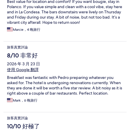
Best value for location and comfort! If you want bougie, stay in
Polanco. If you value simple and clean with a cool vibe, stay here
and in La Condesa. The bars downstairs were lively on Thursday
and Friday during our stay. A bit of noise, but not too bad. It’s a
vibrant city afterall. Hope to return soon!
Marcie，4 晚旅行
旅客真實評論
8/10 非常好
2026 年 3 月 23 日
使用 Google 翻譯
Breakfast was fantastic with Pedro preparing whatever you
asked for. The hotel is undergoing renovations currently. When
they are done it will be worth a five star review. A bit noisy as it is
right above a couple of bar restaurants. Perfect location.
Mark，6 晚旅行
旅客真實評論
10/10 好極了