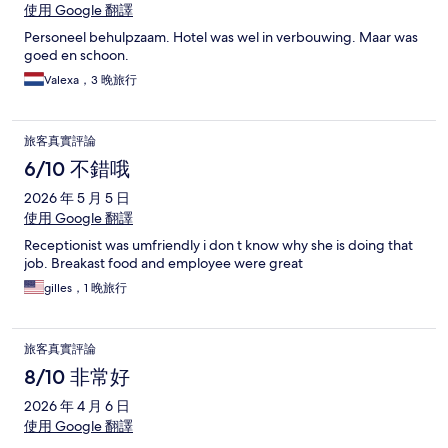
使用 Google 翻譯
Personeel behulpzaam. Hotel was wel in verbouwing. Maar was
goed en schoon.
Valexa，3 晚旅行
旅客真實評論
6/10 不錯哦
2026 年 5 月 5 日
使用 Google 翻譯
Receptionist was umfriendly i don t know why she is doing that
job. Breakast food and employee were great
gilles，1 晚旅行
旅客真實評論
8/10 非常好
2026 年 4 月 6 日
使用 Google 翻譯