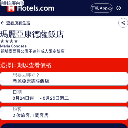
跳到主要內容
下載 App
查看所有住宿
瑪麗亞康德薩飯店
4.0
Maria Condesa
星
距離墨西哥公園不遠的成人限定飯店
級
住
選擇日期以查看價格
宿
想要去哪裡？
日期
旅客