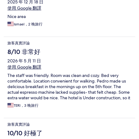
2025 年 12 月 18 日
使用 Google 翻譯
Nice area
Ismael，2 晚旅行
旅客真實評論
8/10 非常好
2026 年 5 月 11 日
使用 Google 翻譯
The staff was friendly. Room was clean and cozy. Bed very
comfortable. Location convenient for walking. Pedro made us
delicious breakfast in the mornings up on the 5th floor. The
actual espresso machine lacked supplies- that felt cheap. Some
extra water would be nice. The hotel is Under construction, so it
is noisy and also we could not take stairs. It will be so nice when
TERI，3 晚旅行
they finish. Should I get a discount though? We loved the sauna
but would like more cedar smell.
旅客真實評論
10/10 好極了