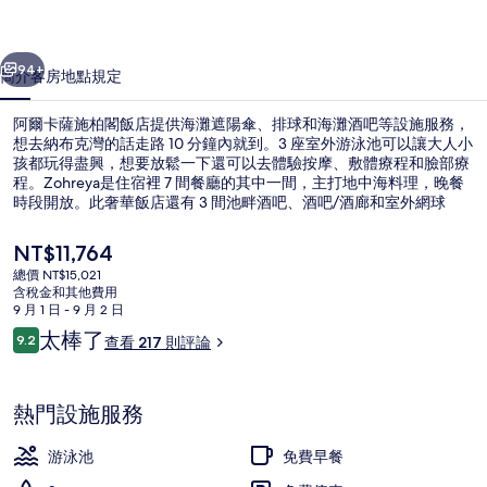
閣
一個
下一個
飯
94+
簡介
客房
地點
規定
店
阿爾卡薩施柏閣飯店提供海灘遮陽傘、排球和海灘酒吧等設施服務，
的
想去納布克灣的話走路 10 分鐘內就到。3 座室外游泳池可以讓大人小
孩都玩得盡興，想要放鬆一下還可以去體驗按摩、敷體療程和臉部療
相
程。Zohreya是住宿裡 7 間餐廳的其中一間，主打地中海料理，晚餐
片
時段開放。此奢華飯店還有 3 間池畔酒吧、酒吧/酒廊和室外網球
場。
集
目
NT$11,764
前
總價 NT$15,021
的
含稅金和其他費用
住宿內部
價
9 月 1 日 - 9 月 2 日
格
評
太棒了
9.2
查看 217 則評論
是
9.2 分，滿分 10 分，
論
NT$11,764
熱門設施服務
游泳池
免費早餐