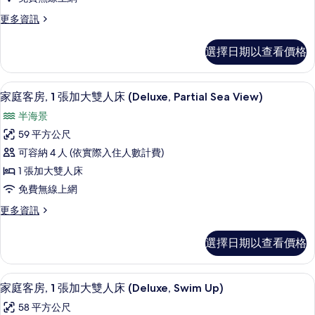
房,
花
觀
更
更多資訊
園
1
多
(Deluxe)
景
張
家
觀
的
選擇日期以查看價格
庭
加
(Deluxe)
所
客
的
大
房,
有
詳
客房內保險箱、書桌、遮光布/窗簾、熨
顯
3
1
雙
家庭客房, 1 張加大雙人床 (Deluxe, Partial Sea View)
情
相
示
張
人
半海景
加
片
家
床,
大
59 平方公尺
庭
雙
泳
可容納 4 人 (依實際入住人數計費)
人
客
池
床,
1 張加大雙人床
房,
泳
景
免費無線上網
池
1
觀
景
更
更多資訊
張
觀
多
(Deluxe)
加
(Deluxe)
家
的
選擇日期以查看價格
的
庭
大
所
詳
客
雙
情
房,
有
家庭客房, 1 張加大雙人床 (Deluxe,
顯
4
1
人
家庭客房, 1 張加大雙人床 (Deluxe, Swim Up)
相
示
張
床
58 平方公尺
加
片