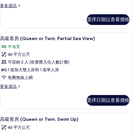
房,
相
的
更
更多資訊
詳
泳
片
多
情
池
高
選擇日期以查看價格
級
景
客
觀
房,
高級客房 (Queen or Twin, Parti
顯
3
泳
高級客房 (Queen or Twin, Partial Sea View)
(Queen
示
池
or
半海景
景
高
Twin)
觀
46 平方公尺
級
(Queen
的
可容納 2 人 (依實際入住人數計費)
or
客
所
Twin)
1 張加大雙人床和 1 張單人床
房
有
的
免費無線上網
詳
(Queen
相
情
更
更多資訊
or
片
多
Twin,
高
選擇日期以查看價格
Partial
級
客
Sea
房
View)
客房內保險箱、書桌、遮光布/窗簾、熨
顯
4
(Queen
高級客房 (Queen or Twin, Swim Up)
的
示
or
46 平方公尺
Twin,
所
高