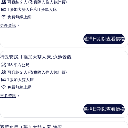
Partial
可容納 2 人 (依實際入住人數計費)
有
級
Sea
1 張加大雙人床和 1 張單人床
View)
相
客
的
免費無線上網
片
房
詳
更
更多資訊
情
(Queen
多
or
高
選擇日期以查看價格
Twin,
級
客
Swim
房
客房內保險箱、書桌、遮光布/窗簾、熨
顯
Up)
2
(Queen
行政套房, 1 張加大雙人床, 泳池景觀
的
示
or
116 平方公尺
Twin,
所
行
Swim
可容納 2 人 (依實際入住人數計費)
有
政
Up)
1 張加大雙人床
的
相
套
詳
免費無線上網
片
房,
情
更
更多資訊
1
多
張
行
選擇日期以查看價格
政
加
套
大
房,
客房景觀
顯
2
1
雙
豪華套房, 1 張加大雙人床, 海景