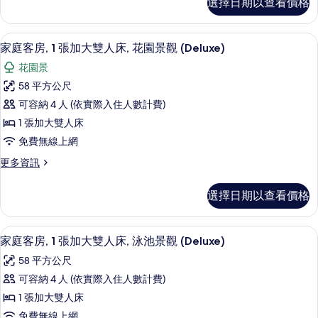
相
選擇日期以查看價格
家
加
情
片
套
大
房,
客房內保險箱、書桌、遮光布/窗簾、熨
顯
4
1
雙
家庭客房, 1 張加大雙人床, 花園景觀 (Deluxe)
示
張
人
花園景
加
家
床
大
58 平方公尺
庭
雙
(Private
可容納 4 人 (依實際入住人數計費)
人
客
Pool)
床
1 張加大雙人床
房,
的
(Private
免費無線上網
Pool)
1
所
的
更
更多資訊
張
有
詳
多
加
情
家
相
選擇日期以查看價格
庭
大
片
客
雙
房,
客房內保險箱、書桌、遮光布/窗簾、熨
顯
3
1
人
家庭客房, 1 張加大雙人床, 泳池景觀 (Deluxe)
示
張
床,
58 平方公尺
加
家
花
大
可容納 4 人 (依實際入住人數計費)
庭
雙
園
1 張加大雙人床
人
客
景
床,
免費無線上網