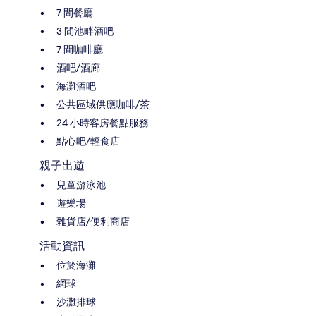
7 間餐廳
3 間池畔酒吧
7 間咖啡廳
酒吧/酒廊
海灘酒吧
公共區域供應咖啡/茶
24 小時客房餐點服務
點心吧/輕食店
親子出遊
兒童游泳池
遊樂場
雜貨店/便利商店
活動資訊
位於海灘
網球
沙灘排球