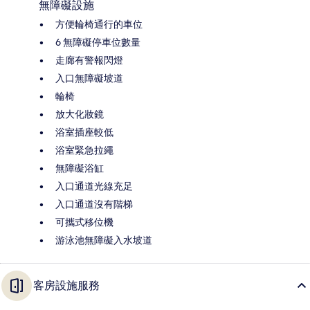
無障礙設施
方便輪椅通行的車位
6 無障礙停車位數量
走廊有警報閃燈
入口無障礙坡道
輪椅
放大化妝鏡
浴室插座較低
浴室緊急拉繩
無障礙浴缸
入口通道光線充足
入口通道沒有階梯
可攜式移位機
游泳池無障礙入水坡道
客房設施服務