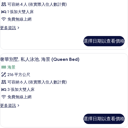
家
(Deluxe,
大
可容納 4 人 (依實際入住人數計費)
庭
雙
Partial
1 張加大雙人床
人
客
Sea
床
免費無線上網
房,
View)
(Deluxe,
更
更多資訊
Partial
的
1
多
Sea
張
所
家
View)
選擇日期以查看價格
庭
加
有
的
客
詳
大
相
房,
情
客房內保險箱、書桌、遮光布/窗簾、熨
顯
2
1
雙
奢華別墅, 私人泳池, 海景 (Queen Bed)
片
示
張
人
海景
加
奢
床
大
216 平方公尺
華
雙
(Deluxe,
可容納 6 人 (依實際入住人數計費)
人
別
Swim
床
3 張加大雙人床
墅,
Up)
(Deluxe,
免費無線上網
Swim
私
的
Up)
更
更多資訊
人
所
的
多
詳
泳
奢
有
選擇日期以查看價格
情
華
池,
相
別