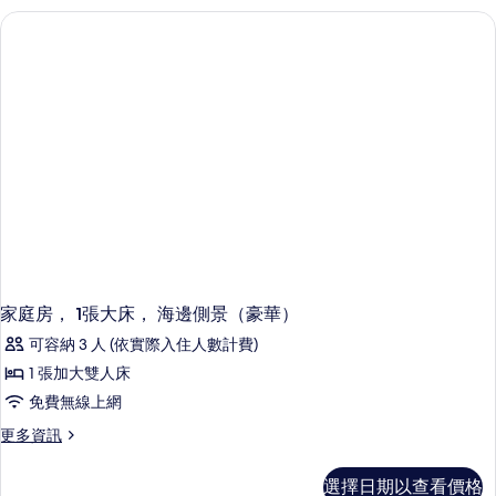
海
片
墅,
私
景
人
(Queen
泳
Bed)
池,
海
的
景
所
(Queen
Bed)
有
的
相
詳
情
片
家庭房， 1張大床， 海邊側景（豪華）
可容納 3 人 (依實際入住人數計費)
1 張加大雙人床
免費無線上網
更
更多資訊
多
家
選擇日期以查看價格
庭