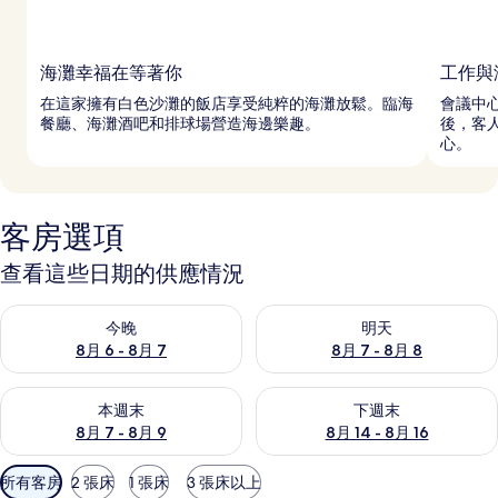
海灘幸福在等著你
工作與
在這家擁有白色沙灘的飯店享受純粹的海灘放鬆。臨海
會議中
餐廳、海灘酒吧和排球場營造海邊樂趣。
後，客人
心。
客房選項
查看這些日期的供應情況
查看今晚 (8月 6 - 8月 7) 的供應情況
查看明天 (8月 7 - 8月 8) 的
今晚
明天
8月 6 - 8月 7
8月 7 - 8月 8
查看本週末 (8月 7 - 8月 9) 的供應情況
查看下週末 (8月 14 - 8月 16)
本週末
下週末
8月 7 - 8月 9
8月 14 - 8月 16
可
所有客房
2 張床
1 張床
3 張床以上