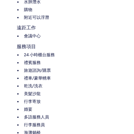
水肺潛水
購物
附近可以浮潛
遠距工作
會議中心
服務項目
24 小時櫃台服務
禮賓服務
旅遊諮詢/購票
禮車/豪華轎車
乾洗/洗衣
美髮沙龍
行李寄放
婚宴
多語服務人員
行李服務員
海灘躺椅