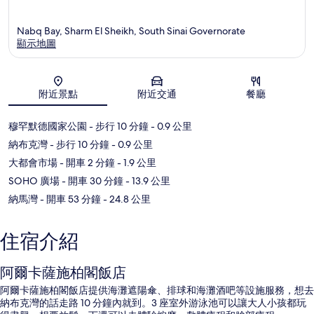
Nabq Bay, Sharm El Sheikh, South Sinai Governorate
顯示地圖
地圖
附近景點
附近交通
餐廳
穆罕默德國家公園
- 步行 10 分鐘
- 0.9 公里
納布克灣
- 步行 10 分鐘
- 0.9 公里
大都會市場
- 開車 2 分鐘
- 1.9 公里
SOHO 廣場
- 開車 30 分鐘
- 13.9 公里
納馬灣
- 開車 53 分鐘
- 24.8 公里
住宿介紹
阿爾卡薩施柏閣飯店
阿爾卡薩施柏閣飯店提供海灘遮陽傘、排球和海灘酒吧等設施服務，想去
納布克灣的話走路 10 分鐘內就到。3 座室外游泳池可以讓大人小孩都玩