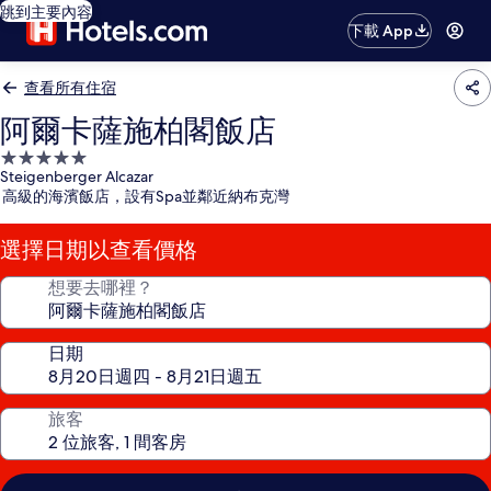
跳到主要內容
下載 App
查看所有住宿
阿爾卡薩施柏閣飯店
5.0
Steigenberger Alcazar
星
高級的海濱飯店，設有Spa並鄰近納布克灣
級
住
選擇日期以查看價格
宿
想要去哪裡？
日期
旅客