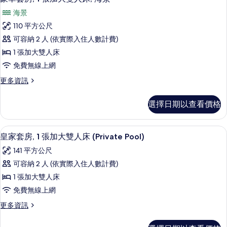
示
張
人
海景
加
豪
床,
大
110 平方公尺
華
雙
泳
可容納 2 人 (依實際入住人數計費)
人
套
池
床,
1 張加大雙人床
房,
泳
景
免費無線上網
池
1
觀
景
更
更多資訊
張
觀
多
的
加
的
豪
所
選擇日期以查看價格
詳
華
大
情
有
套
雙
房,
相
客房內保險箱、書桌、遮光布/窗簾、熨
顯
5
1
人
皇家套房, 1 張加大雙人床 (Private Pool)
片
示
張
床,
141 平方公尺
加
皇
海
大
可容納 2 人 (依實際入住人數計費)
家
雙
景
1 張加大雙人床
人
套
的
床,
免費無線上網
房,
海
所
更
更多資訊
景
1
多
有
的
張
皇
詳