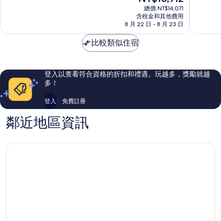
在
僅
村
分，
分，
總價 NT$14,071
價
供
納
太
太
含稅金和其他費用
格
18
8 月 22 日 - 8 月 23 日
卜
棒
棒
為
歲
格
了，
了，
NT$10,912
以
比較類似住宿
426
296
上
則
則
成
評
評
人
論
論
登入以查看符合資格的折扣和禮遇。玩越多，獎勵就越
入
多！
住
納
登入
免費註冊
卜
格
鄰近地區資訊