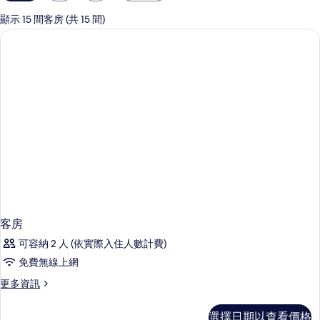
用
的
顯示 15 間客房 (共 15 間)
客
房
篩
選
條
件
客房
可容納 2 人 (依實際入住人數計費)
免費無線上網
更
更多資訊
多
客
選擇日期以查看價格