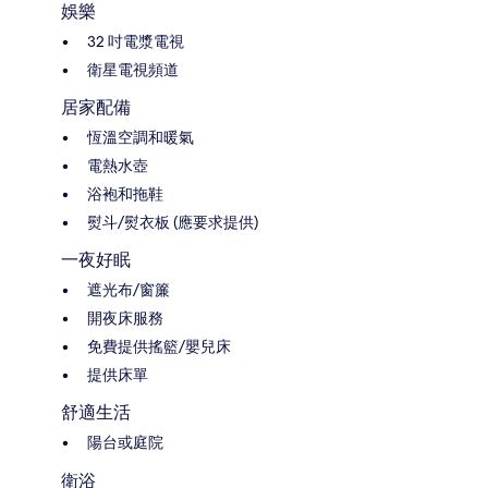
娛樂
32 吋電漿電視
衛星電視頻道
居家配備
恆溫空調和暖氣
電熱水壺
浴袍和拖鞋
熨斗/熨衣板 (應要求提供)
一夜好眠
遮光布/窗簾
開夜床服務
免費提供搖籃/嬰兒床
提供床單
舒適生活
陽台或庭院
衛浴