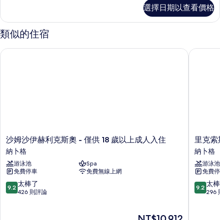
池
選擇日期以查看價格
景
豪
華
類似的住宿
家
庭
沙姆沙伊赫利克斯奧 - 僅供 18 歲以上成人入住
里克索斯
房
（大
床）
的
詳
情
沙
里
沙姆沙伊赫利克斯奧 - 僅供 18 歲以上成人入住
里克索
姆
克
納卜格
納卜格
沙
索
游泳池
Spa
游泳池
伊
斯
免費停車
免費無線上網
免費停
赫
尊
利
貴
9.2
9.2
太棒了
太棒
9.2
9.2
克
海
分，
分，
426 則評論
296
斯
門
滿
滿
奧
度
分
分
現
NT$10,912
-
假
10
10