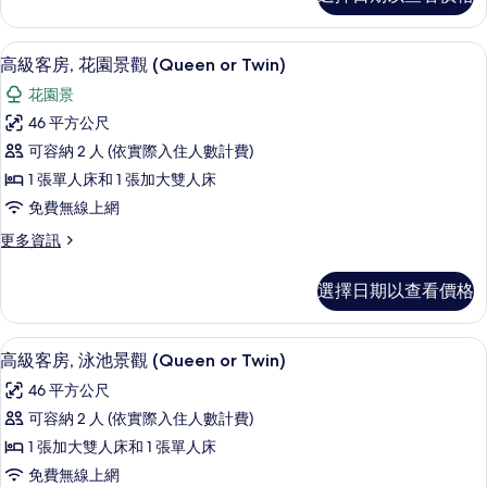
房
的
詳
客房內保險箱、書桌、遮光布/窗簾、熨
顯
4
情
高級客房, 花園景觀 (Queen or Twin)
示
花園景
高
46 平方公尺
級
可容納 2 人 (依實際入住人數計費)
客
1 張單人床和 1 張加大雙人床
房,
免費無線上網
花
更
更多資訊
園
多
景
高
選擇日期以查看價格
級
觀
客
(Queen
房,
客房內保險箱、書桌、遮光布/窗簾、熨
顯
3
花
or
高級客房, 泳池景觀 (Queen or Twin)
示
園
Twin)
46 平方公尺
景
高
的
觀
可容納 2 人 (依實際入住人數計費)
級
(Queen
所
1 張加大雙人床和 1 張單人床
or
客
有
Twin)
免費無線上網