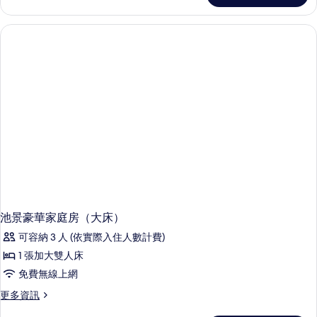
房，
1
張
大
床，
海
邊
側
景
（豪
華）
的
詳
情
池景豪華家庭房（大床）
可容納 3 人 (依實際入住人數計費)
1 張加大雙人床
免費無線上網
更
更多資訊
多