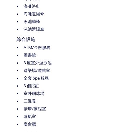
海灘浴巾
海灘遮陽傘
泳池躺椅
泳池遮陽傘
綜合設施
ATM/金融服務
圖書館
3 座室外游泳池
遊樂場/遊戲室
全套 Spa 服務
3 個浴缸
室外網球場
三溫暖
按摩/療程室
蒸氣室
宴會廳