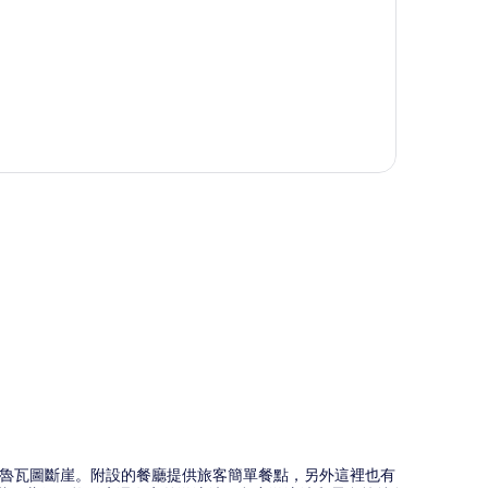
圖
烏魯瓦圖斷崖。附設的餐廳提供旅客簡單餐點，另外這裡也有