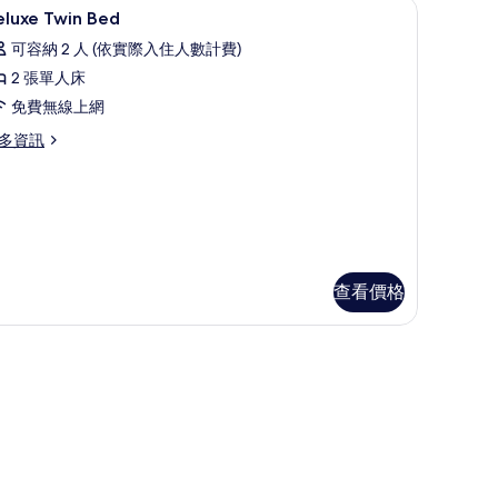
房內保險箱、書桌
,
Select Comfort 床墊、迷你吧、客房內保險
顯
7
eluxe Twin Bed
露
示
可容納 2 人 (依實際入住人數計費)
,
eluxe
2 張單人床
win
泳
免費無線上網
ed
池
的
多資訊
景
所
觀
luxe
有
in
的
ed
相
所
片
有
查看價格
相
片