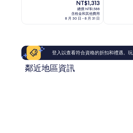
現
NT$1,313
10
分
酷
在
分，
10
總價 NT$1,588
成
價
有
含稅金和其他費用
分，
人
格
8 月 30 日 - 8 月 31 日
夠
太
入
為
讚，
棒
住
NT$1,313
108
了，
並
則
391
提
評
則
供
論
評
驚
論
喜
登入以查看符合資格的折扣和禮遇。玩
Pecatu
鄰近地區資訊