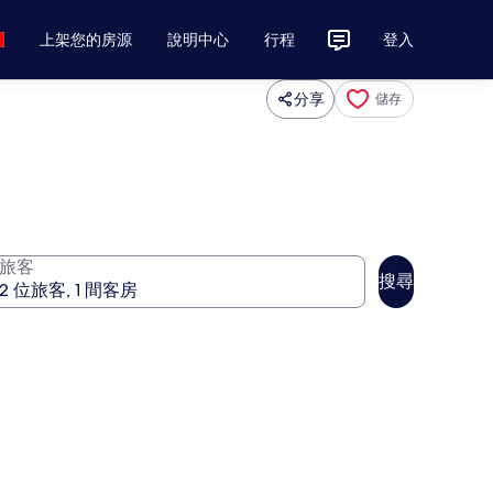
上架您的房源
說明中心
行程
登入
分享
儲存
旅客
搜尋