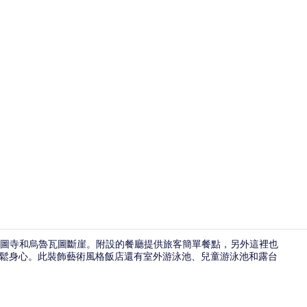
Select 
魯瓦圖寺和烏魯瓦圖斷崖。附設的餐廳提供旅客簡單餐點，另外這裡也
底放鬆身心。此裝飾藝術風格飯店還有室外游泳池、兒童游泳池和露台
住宿一隅