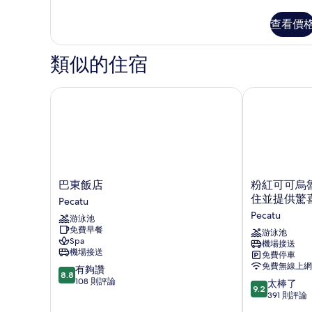
露
多
的
台,
觀
Standard
查看價
所
泳
-
的
池
King
有
所
景
Bed
類似的住宿
相
觀
的
有
的
詳
片
相
詳
情
巴東飯店
粉紅可可烏魯
情
片
巴
粉
巴東飯店
粉紅可可烏魯
東
紅
住並提供驚
Pecatu
飯
可
Pecatu
游泳池
店
可
免費早餐
Pecatu
烏
游泳池
Spa
機場接送
魯
機場接送
免費停車
瓦
免費無線上網
8.8
有夠讚
圖
8.8
分，
108 則評論
9.2
-
太棒了
9.2
滿
分，
僅
391 則評論
分
滿
限