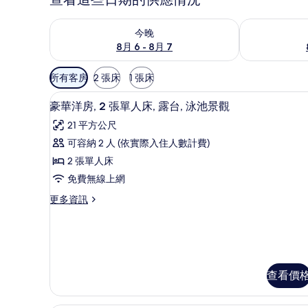
查看今晚 (8月 6 - 8月 7) 的供應情況
查看明天 (8月 
今晚
8月 6 - 8月 7
可
所有客房
2 張床
1 張床
用
Select Comfort 床墊、
顯
的
5
豪華洋房, 2 張單人床, 露台, 泳池景觀
示
客
21 平方公尺
房
豪
可容納 2 人 (依實際入住人數計費)
篩
華
2 張單人床
選
洋
條
免費無線上網
房,
件
更
更多資訊
2
多
張
豪
華
單
洋
人
房,
2
床,
查看價
張
露
單