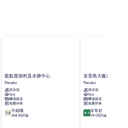
藍點度假村及水療中心
峇里島大飯店
藍
峇
藍點度假村及水療中心
峇里島大飯店
點
里
Pecatu
Pecatu
度
島
游泳池
游泳池
假
大
Spa
Spa
村
飯
機場接送
機場接送
及
店
免費停車
免費停車
水
Pecatu
7.2
8.2
不錯哦
非常好
療
7.2
8.2
分，
分，
458 則評論
391 則評論
中
滿
滿
心
分
分
Pecatu