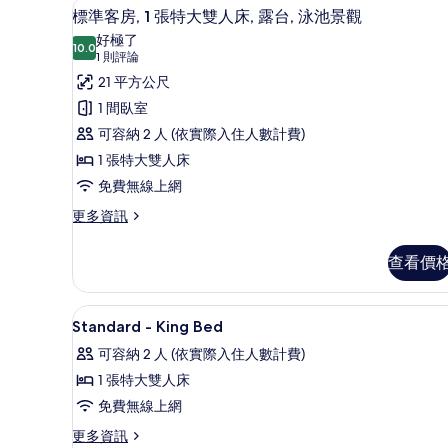
台,
人
Select Comfort 床墊、
顯
4
標準客房, 1 張特大雙人床, 露台, 泳池景觀
床,
泳
示
露
好極了
10.0
池
10.0 分，滿分 10 分
標
台,
(1
1 則評論
泳
則
景
準
21 平方公尺
池
評
觀
客
1 間臥室
景
論)
觀
的
房,
可容納 2 人 (依實際入住人數計費)
的
所
1
1 張特大雙人床
詳
情
張
有
免費無線上網
特
相
更
更多資訊
多
大
片
標
雙
查看價
準
人
客
房,
床,
Select Comfort 床墊、
顯
2
1
Standard - King Bed
露
示
張
可容納 2 人 (依實際入住人數計費)
特
台,
Standard
大
1 張特大雙人床
-
泳
雙
免費無線上網
King
人
池
床,
Bed
更
更多資訊
景