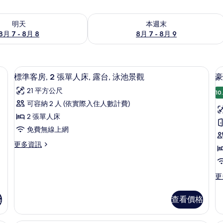
7 - 8月 8) 的供應情況
查看本週末 (8月 7 - 8月 9) 的供應情況
明天
本週末
8月 7 - 8月 8
8月 7 - 8月 9
迷你吧、客房內保險箱、書桌
Select Comfort 床墊、迷你吧、客
顯
4
標準客房, 2 張單人床, 露台, 泳池景觀
豪
示
21 平方公尺
10
標
可容納 2 人 (依實際入住人數計費)
準
2 張單人床
客
免費無線上網
房,
房
更
更多資訊
2
1
多
張
標
準
單
更
更
客
多
人
房,
豪
2
床,
格
查看價格
華
張
露
洋
單
房,