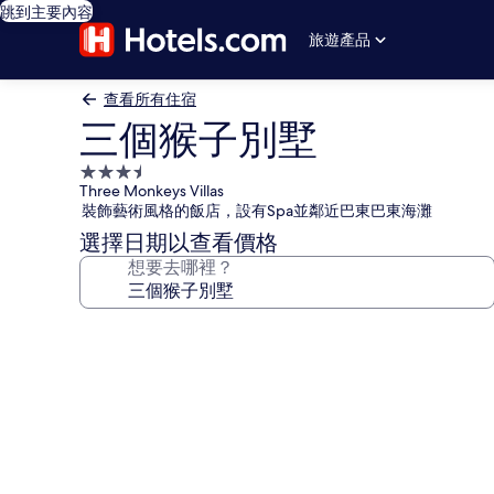
跳到主要內容
旅遊產品
查看所有住宿
三個猴子別墅
3.5
Three Monkeys Villas
星
裝飾藝術風格的飯店，設有Spa並鄰近巴東巴東海灘
級
選擇日期以查看價格
住
想要去哪裡？
宿
三
個
猴
子
別