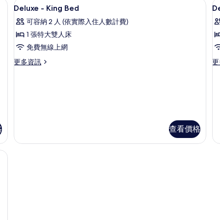
迷你吧、客房內保險箱、書桌
台,
人
Select Comfort 床墊、迷你吧、客
床
顯
3
1
Deluxe - King Bed
D
床,
泳
示
張
露
可容納 2 人 (依實際入住人數計費)
特
池
Deluxe
台
D
台,
大
1 張特大雙人床
泳
-
T
景
雙
池
免費無線上網
King
B
人
觀
景
床,
Bed
更
更
更多資訊
更
觀
的
露
多
多
的
的
台,
所
Deluxe
De
詳
所
泳
-
Tw
情
有
池
King
B
有
相
景
Bed
的
相
觀
的
詳
片
的
詳
情
片
格
查看價格
詳
情
情
迷你吧、客房內保險箱、書桌