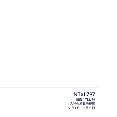
Comfort 床墊、迷你吧、客房內保險箱、書桌
餐廳
目
NT$1,797
前
總價 NT$2,178
的
含稅金和其他費用
外觀
價
9 月 1 日 - 9 月 2 日
格
是