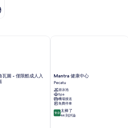
格
瓦圖 - 僅限酷成人入住並提供驚喜
Mantra 健康中心
Mantra
瓦圖 - 僅限酷成人入
Mantra 健康中心
健
喜
Pecatu
康
游泳池
中
Spa
心
機場接送
Pecatu
免費停車
9.0
太棒了
9.0
分，
44 則評論
滿
分