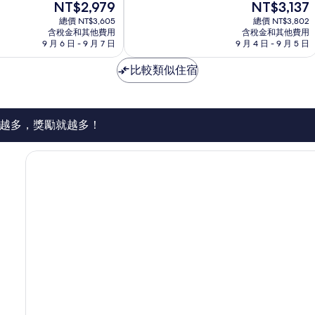
現
現
NT$2,979
NT$3,137
10
在
在
分，
總價 NT$3,605
總價 NT$3,802
價
價
太
含稅金和其他費用
含稅金和其他費用
格
格
9 月 6 日 - 9 月 7 日
9 月 4 日 - 9 月 5 日
棒
為
為
了，
NT$2,979
NT$3,137
比較類似住宿
44
則
評
論
越多，獎勵就越多！