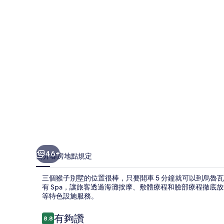
墅
的
相
片
集
46+
簡介
客房
地點
規定
三個猴子別墅的位置很棒，只要開車 5 分鐘就可以到烏
有 Spa，讓旅客透過海灘按摩、敷體療程和臉部療程徹
等特色設施服務。
評
有夠讚
8.8
8.8 分，滿分 10 分，