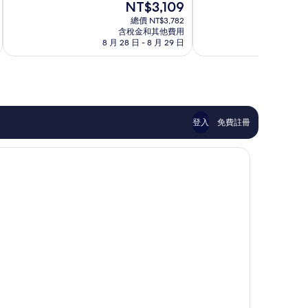
現
NT$3,109
10
10
在
分，
分，
總價 NT$3,782
價
不
非
含稅金和其他費用
格
8 月 28 日 - 8 月 29 日
9
錯
常
為
哦，
好，
NT$3,109
458
391
則
則
評
評
論
論
登入
免費註冊