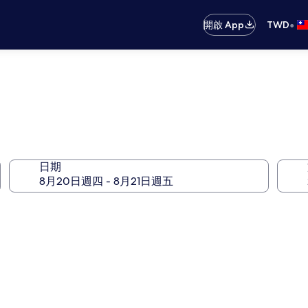
•
開啟 App
TWD
日期