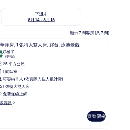
查看下週末 (8月 14 - 8月 16) 的供應情況
下週末
8月 14 - 8月 16
顯示 7 間客房 (共 7 間)
房內保險箱、書桌
Select Comfort 床墊、迷你吧、客房內保險
顯
6
華洋房, 1 張特大雙人床, 露台, 泳池景觀
示
好極了
.0
10.0 分，滿分 10 分
豪
(1
1 則評論
則
華
25 平方公尺
評
洋
1 間臥室
論)
,
可容納 2 人 (依實際入住人數計費)
1 張特大雙人床
張
免費無線上網
特
多資訊
大
雙
查看價格
人