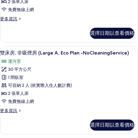
2 張單人床
情
吸
免費無線上網
煙
更
更多資訊
房
多
(Large
雙
選擇日期以查看價格
床
Twin
房,
C)
非
高級寢具、客房內保險箱、書桌、熨斗
顯
的
5
吸
雙床房, 非吸煙房 (Large A, Eco Plan -NoCleaningService)
示
煙
所
運河景
房
雙
有
(Large
30 平方公尺
床
Twin
相
1 間臥室
C)
房,
片
的
可容納 2 人 (依實際入住人數計費)
非
詳
2 張單人床
情
吸
免費無線上網
煙
更
更多資訊
房
多
(Large
雙
選擇日期以查看價格
床
A,
房,
Eco
非