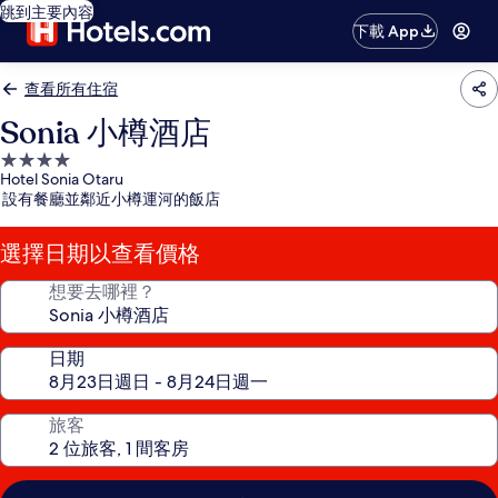
跳到主要內容
下載 App
查看所有住宿
Sonia 小樽酒店
4.0
Hotel Sonia Otaru
星
設有餐廳並鄰近小樽運河的飯店
級
住
選擇日期以查看價格
宿
想要去哪裡？
日期
旅客