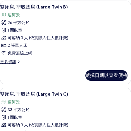
非
高級寢具、客房內保險箱、書桌、熨斗
顯
的
6
吸
雙床房, 非吸煙房 (Large Twin B)
示
煙
所
運河景
房
雙
有
(Large
26 平方公尺
床
Twin
相
1 間臥室
A)
房,
片
的
可容納 3 人 (依實際入住人數計費)
非
詳
2 張單人床
情
吸
免費無線上網
煙
更
更多資訊
房
多
(Large
雙
選擇日期以查看價格
床
Twin
房,
B)
非
高級寢具、客房內保險箱、書桌、熨斗
顯
的
5
吸
雙床房, 非吸煙房 (Large Twin C)
示
煙
所
運河景
房
雙
有
(Large
33 平方公尺
床
Twin
相
1 間臥室
B)
房,
片
的
可容納 3 人 (依實際入住人數計費)
非
詳