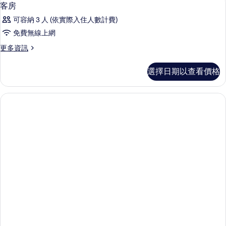
顯
4
情
客房
示
可容納 3 人 (依實際入住人數計費)
客
免費無線上網
房
更
更多資訊
的
多
所
客
選擇日期以查看價格
房
有
的
相
詳
情
片