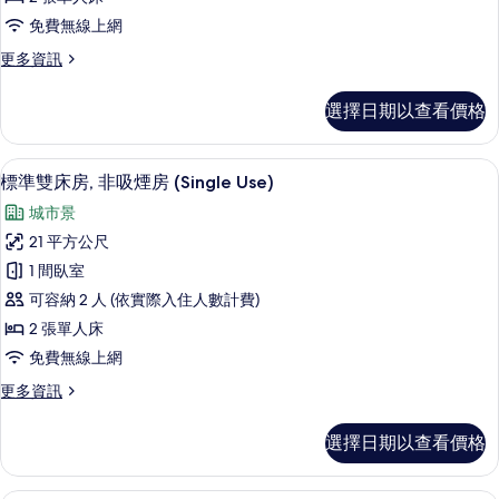
詳
房,
免費無線上網
情
非
更
更多資訊
吸
多
煙
豪
選擇日期以查看價格
華
房
雙
的
床
高級寢具、客房內保險箱、書桌、熨斗
顯
5
房,
標準雙床房, 非吸煙房 (Single Use)
所
示
非
有
城市景
吸
標
煙
相
21 平方公尺
準
房
片
1 間臥室
的
雙
詳
可容納 2 人 (依實際入住人數計費)
床
情
2 張單人床
房,
免費無線上網
非
更
更多資訊
吸
多
煙
標
選擇日期以查看價格
準
房
雙
(Single
床