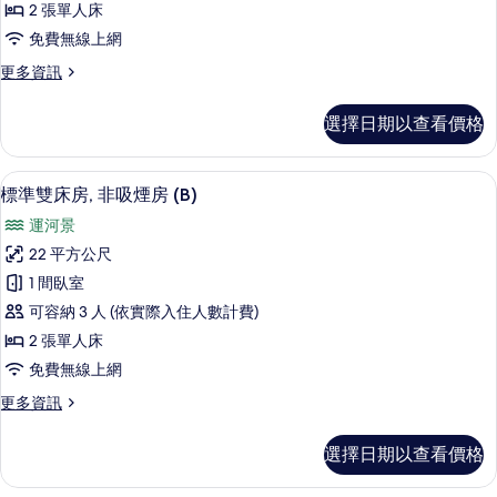
2 張單人床
房,
免費無線上網
非
更
更多資訊
吸
多
煙
標
選擇日期以查看價格
準
房
雙
(A)
床
高級寢具、客房內保險箱、書桌、熨斗
顯
7
房,
的
標準雙床房, 非吸煙房 (B)
示
非
所
運河景
吸
標
有
煙
22 平方公尺
準
房
相
1 間臥室
(A)
雙
片
的
可容納 3 人 (依實際入住人數計費)
床
詳
2 張單人床
情
房,
免費無線上網
非
更
更多資訊
吸
多
煙
標
選擇日期以查看價格
準
房
雙