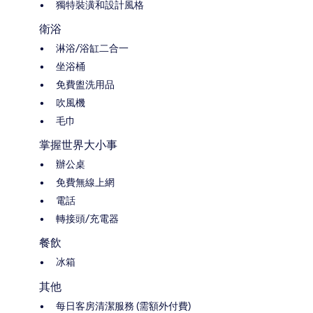
獨特裝潢和設計風格
衛浴
淋浴/浴缸二合一
坐浴桶
免費盥洗用品
吹風機
毛巾
掌握世界大小事
辦公桌
免費無線上網
電話
轉接頭/充電器
餐飲
冰箱
其他
每日客房清潔服務 (需額外付費)