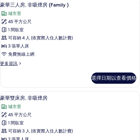
豪華三人房, 非吸煙房 (Family ) 
顯
6
房,
豪華三人房, 非吸煙房 (Family )
所
示
非
有
城市景
吸
豪
煙
相
45 平方公尺
華
房
片
1 間臥室
的
三
詳
可容納 4 人 (依實際入住人數計費)
人
情
3 張單人床
房,
免費無線上網
非
更
更多資訊
吸
多
煙
豪
選擇日期以查看價格
華
房
三
(Family
人
豪華雙床房, 非吸煙房 | 高級寢具、
顯
5
房,
)
豪華雙床房, 非吸煙房
示
非
的
城市景
吸
豪
所
煙
45 平方公尺
華
房
有
1 間臥室
(Family
雙
相
)
可容納 3 人 (依實際入住人數計費)
床
的
片
2 張單人床