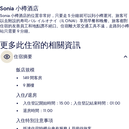
Sonia 小樽酒店
Sonia 小樽酒店的位置非常好，只要走 5 分鐘就可以到小樽運河。旅客可
以去附設的寿司バル イルオナイ（IL ONAI）享用早餐和晚餐。旅客都對
住宿的友善員工和地點讚不絕口。住宿離大眾交通工具不遠，走路到小樽
站只需要 9 分鐘。
更多此住宿的相關資訊
住宿摘要
飯店規模
149 間客房
9 層樓
入住/退房
入住登記開始時間：15:00；入住登記結束時間：01:00
退房時間：11:00
入住特別注意事項
抵達住宿時櫃台會有服務人員接待旅客