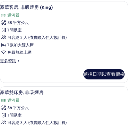
(B)
床
高級寢具、客房內保險箱、書桌、熨斗
顯
7
房,
的
豪華客房, 非吸煙房 (King)
示
非
所
運河景
吸
豪
有
煙
38 平方公尺
華
房
相
1 間臥室
(B)
客
片
的
可容納 3 人 (依實際入住人數計費)
房,
詳
1 張加大雙人床
情
非
免費無線上網
吸
更
更多資訊
煙
多
房
豪
選擇日期以查看價格
華
(King)
客
的
房,
高級寢具、客房內保險箱、書桌、熨斗
顯
5
非
所
豪華雙床房, 非吸煙房
示
吸
有
運河景
煙
豪
相
房
36 平方公尺
華
(King)
片
1 間臥室
的
雙
詳
可容納 3 人 (依實際入住人數計費)
床
情