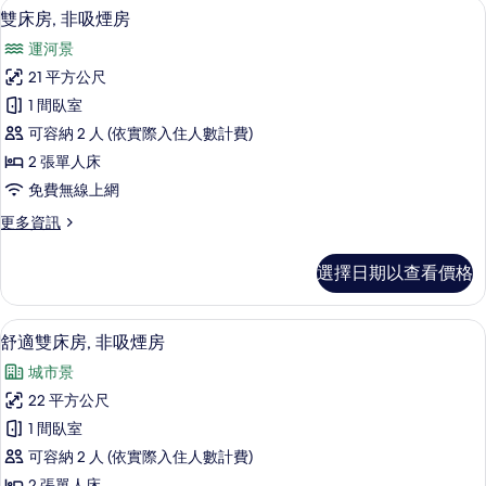
高級寢具、客房內保險箱、書桌、熨斗
顯
5
吸
雙床房, 非吸煙房
相
示
煙
片
運河景
房
雙
的
21 平方公尺
床
詳
1 間臥室
情
房,
可容納 2 人 (依實際入住人數計費)
非
2 張單人床
吸
免費無線上網
煙
更
更多資訊
房
多
的
雙
選擇日期以查看價格
床
所
房,
有
非
高級寢具、客房內保險箱、書桌、熨斗
顯
5
吸
舒適雙床房, 非吸煙房
相
示
煙
片
城市景
房
舒
的
22 平方公尺
適
詳
1 間臥室
情
雙
可容納 2 人 (依實際入住人數計費)
床
2 張單人床