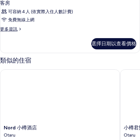
客房
可容納 4 人 (依實際入住人數計費)
免費無線上網
更
更多資訊
多
客
選擇日期以查看價格
房
的
詳
類似的住宿
情
Nord 小樽酒店
小樽君樂
Nord
小
Nord 小樽酒店
小樽君
小
樽
Otaru
Otaru
樽
君