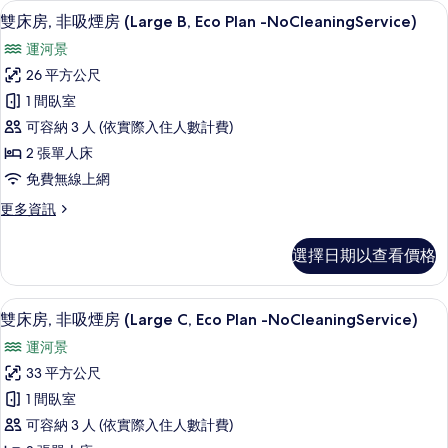
高級寢具、客房內保險箱、書桌、熨斗
顯
Plan
5
吸
雙床房, 非吸煙房 (Large B, Eco Plan -NoCleaningService)
示
-
煙
運河景
房
NoCleaningService)
雙
(Large
26 平方公尺
的
床
A,
1 間臥室
Eco
所
房,
Plan
可容納 3 人 (依實際入住人數計費)
有
非
-
2 張單人床
相
NoCleaningService)
吸
免費無線上網
的
片
煙
詳
更
更多資訊
情
房
多
(Large
雙
選擇日期以查看價格
床
B,
房,
Eco
非
高級寢具、客房內保險箱、書桌、熨斗
顯
Plan
4
吸
雙床房, 非吸煙房 (Large C, Eco Plan -NoCleaningService)
示
-
煙
運河景
房
NoCleaningService)
雙
(Large
33 平方公尺
的
床
B,
1 間臥室
Eco
所
房,
Plan
可容納 3 人 (依實際入住人數計費)
有
非
-