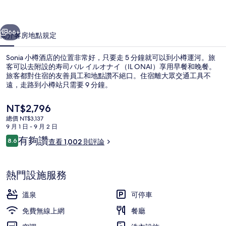
相
一個
下一個
片
66+
簡介
客房
地點
規定
集
Sonia 小樽酒店的位置非常好，只要走 5 分鐘就可以到小樽運河。旅
客可以去附設的寿司バル イルオナイ（IL ONAI）享用早餐和晚餐。
旅客都對住宿的友善員工和地點讚不絕口。住宿離大眾交通工具不
遠，走路到小樽站只需要 9 分鐘。
目
NT$2,796
前
總價 NT$3,137
的
9 月 1 日 - 9 月 2 日
價
評
有夠讚
8.6
溫泉
查看 1,002 則評論
格
8.6 分，滿分 10 分，
論
是
NT$2,796
熱門設施服務
溫泉
可停車
免費無線上網
餐廳