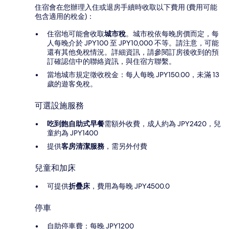
住宿會在您辦理入住或退房手續時收取以下費用 (費用可能
包含適用的稅金)：
住宿地可能會收取
城市稅
。城市稅依每晚房價而定，每
人每晚介於 JPY100 至 JPY10,000 不等。請注意，可能
還有其他免稅情況。詳細資訊，請參閱訂房後收到的預
訂確認信中的聯絡資訊，與住宿方聯繫。
當地城市規定徵收稅金：每人每晚 JPY150.00，未滿 13
歲的遊客免稅。
可選設施服務
吃到飽自助式早餐
需額外收費，成人約為 JPY2420，兒
童約為 JPY1400
提供
客房清潔服務
，需另外付費
兒童和加床
可提供
折疊床
，費用為每晚 JPY4500.0
停車
自助停車費：每晚 JPY1200