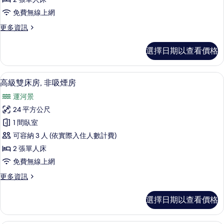
房,
免費無線上網
非
更
更多資訊
吸
多
煙
舒
選擇日期以查看價格
適
房
雙
的
床
高級雙床房, 非吸煙房 | 高級寢具、
顯
7
房,
高級雙床房, 非吸煙房
所
示
非
有
運河景
吸
高
煙
相
24 平方公尺
級
房
片
1 間臥室
的
雙
詳
可容納 3 人 (依實際入住人數計費)
床
情
2 張單人床
房,
免費無線上網
非
更
更多資訊
吸
多
煙
高
選擇日期以查看價格
級
房
雙
的
床