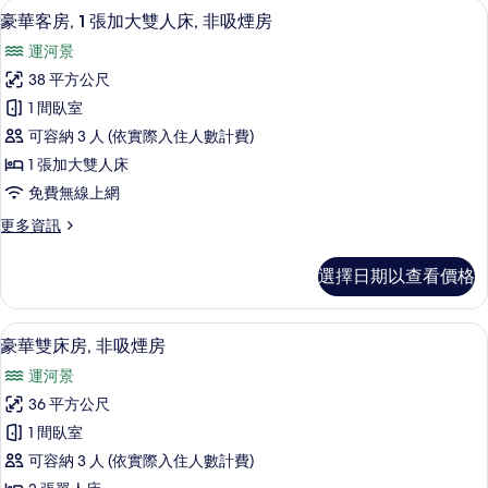
高級寢具、客房內保險箱、書桌、熨斗
顯
5
房,
Plan
豪華客房, 1 張加大雙人床, 非吸煙房
示
非
-
運河景
吸
豪
No
煙
38 平方公尺
華
Cleaning
房
1 間臥室
(Eco
Service)
客
Plan
可容納 3 人 (依實際入住人數計費)
的
房,
-
1 張加大雙人床
所
No
1
免費無線上網
Cleaning
有
張
Service)
更
更多資訊
相
加
的
多
詳
片
大
豪
情
選擇日期以查看價格
華
雙
客
人
房,
高級寢具、客房內保險箱、書桌、熨斗
顯
5
1
床,
豪華雙床房, 非吸煙房
示
張
非
運河景
加
豪
吸
大
36 平方公尺
華
雙
煙
1 間臥室
人
雙
房
床,
可容納 3 人 (依實際入住人數計費)
床
非