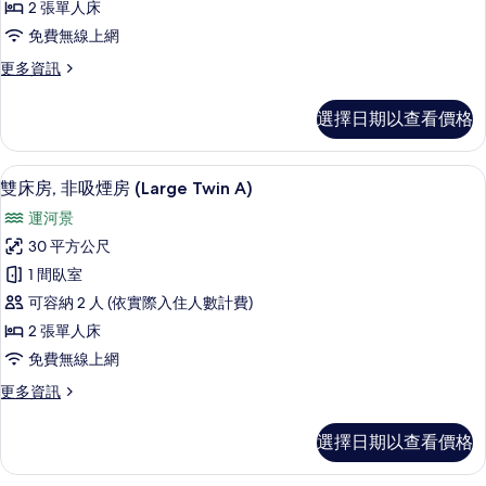
2 張單人床
房,
免費無線上網
非
更
更多資訊
吸
多
煙
豪
選擇日期以查看價格
華
房
雙
的
床
高級寢具、客房內保險箱、書桌、熨斗
顯
6
房,
雙床房, 非吸煙房 (Large Twin A)
所
示
非
有
運河景
吸
雙
煙
相
30 平方公尺
床
房
片
1 間臥室
的
房,
詳
可容納 2 人 (依實際入住人數計費)
非
情
2 張單人床
吸
免費無線上網
煙
更
更多資訊
房
多
(Large
雙
選擇日期以查看價格
床
Twin
房,
A)