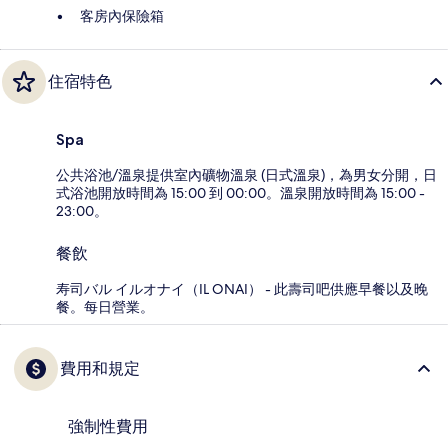
客房內保險箱
住宿特色
Spa
公共浴池/溫泉提供室內礦物溫泉 (日式溫泉)，為男女分開，日
式浴池開放時間為 15:00 到 00:00。溫泉開放時間為 15:00 -
23:00。
餐飲
寿司バル イルオナイ（IL ONAI） - 此壽司吧供應早餐以及晚
餐。每日營業。
費用和規定
強制性費用