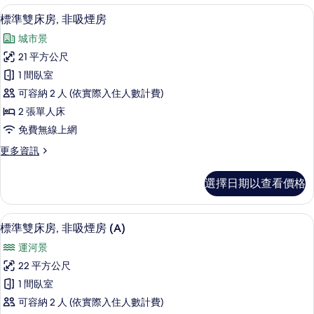
客
高級寢具、客房內保險箱、書桌、熨斗
顯
9
標準雙床房, 非吸煙房
房
示
篩
城市景
標
選
21 平方公尺
準
條
1 間臥室
雙
件
可容納 2 人 (依實際入住人數計費)
床
2 張單人床
房,
免費無線上網
非
更
更多資訊
吸
多
煙
標
選擇日期以查看價格
準
房
雙
的
床
高級寢具、客房內保險箱、書桌、熨斗
顯
8
房,
標準雙床房, 非吸煙房 (A)
所
示
非
有
運河景
吸
標
煙
相
22 平方公尺
準
房
片
1 間臥室
的
雙
詳
可容納 2 人 (依實際入住人數計費)
床
情