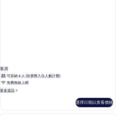
房,
Use)
非
的
吸
所
煙
房
有
(Single
相
Use)
的
片
詳
情
客房
可容納 4 人 (依實際入住人數計費)
免費無線上網
更
更多資訊
多
客
選擇日期以查看價格
房
的
詳
高級寢具、客房內保險箱、書桌、熨斗