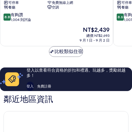
可停車
免費無線上網
可停車
酒
樂
餐廳
空調
餐廳
店
飯
Otaru
店
8.8
8.6
有夠讚
有夠
8.8
8.6
Otaru
分，
分，
1,004 則評論
1,0
滿
滿
現
NT$2,439
分
分
在
10
10
總價 NT$2,693
價
9 月 1 日 - 9 月 2 日
分，
分，
格
有
有
為
比較類似住宿
夠
夠
NT$2,439
讚，
讚，
1,004
1,007
則
則
登入以查看符合資格的折扣和禮遇。玩越多，獎勵就越
評
評
多！
論
論
登入
免費註冊
鄰近地區資訊