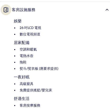
客房設施服務
娛樂
26 吋LCD 電視
數位電視頻道
居家配備
空調和暖氣
電熱水壺
拖鞋
熨斗/熨衣板 (應要求提供)
一夜好眠
高級寢具
免費提供搖籃/嬰兒床
舒適生活
客房按摩服務