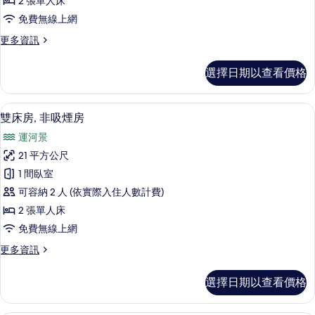
的
2 張單人床
吸
房,
所
免費無線上網
煙
非
房
有
更
更多資訊
的
吸
多
相
詳
煙
豪
情
片
選擇日期以查看價格
華
房
雙
的
床
高級寢具、客房內保險箱、書桌、熨斗
顯
5
房,
雙床房, 非吸煙房
所
示
非
有
運河景
吸
雙
煙
相
21 平方公尺
床
房
片
1 間臥室
的
房,
詳
可容納 2 人 (依實際入住人數計費)
非
情
2 張單人床
吸
免費無線上網
煙
更
更多資訊
房
多
的
雙
選擇日期以查看價格
床
所
房,
有
非