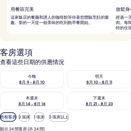
用餐區完美
放鬆身
這家飯店的餐廳和誘人的咖啡館等待著您體驗烹飪的樂
經過一
趣。新的一天從一頓美味的吃到飽早餐開始。
肉。每
特的住
客房選項
查看這些日期的供應情況
查看今晚 (8月 9 - 8月 10) 的供應情況
查看明天 (8月 10 - 8月 11) 
今晚
明天
8月 9 - 8月 10
8月 10 - 8月 11
查看本週末 (8月 14 - 8月 16) 的供應情況
查看下週末 (8月 21 - 8月 23
本週末
下週末
8月 14 - 8月 16
8月 21 - 8月 23
可
所有客房
2 張床
1 張床
3 張床以上
用
的
顯示 24 間客房 (共 24 間)