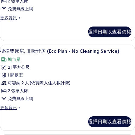
2 張單人床
相
NoCleaningService)
吸
免費無線上網
的
片
煙
詳
更
更多資訊
情
房
多
(Large
雙
選擇日期以查看價格
床
C,
房,
Eco
非
高級寢具、客房內保險箱、書桌、熨斗
顯
Plan
5
吸
標準雙床房, 非吸煙房 (Eco Plan - No Cleaning Service)
示
-
煙
城市景
房
NoCleaningService)
標
(Large
21 平方公尺
的
準
C,
1 間臥室
Eco
所
雙
Plan
可容納 2 人 (依實際入住人數計費)
有
床
-
2 張單人床
相
NoCleaningService)
房,
免費無線上網
的
片
非
詳
更
更多資訊
情
吸
多
煙
標
選擇日期以查看價格
準
房
雙
(Eco
床