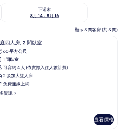
查看下週末 (8月 14 - 8月 16) 的供應情況
下週末
8月 14 - 8月 16
顯示 3 間客房 (共 3 間)
網、床單
家庭四人房, 2 間臥室 | 遮光布/窗簾、免費無
顯
1
庭四人房, 2 間臥室
示
60 平方公尺
家
1 間臥室
庭
可容納 4 人 (依實際入住人數計費)
四
2 張加大雙人床
人
免費無線上網
,
多資訊
間
臥
室
查看價格
的
所