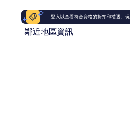
792
46
則
則
評
評
論
論
登入以查看符合資格的折扣和禮遇。玩
鄰近地區資訊