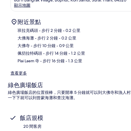
顯示地圖
附近景點
班拉克碼頭
- 步行 2 分鐘
- 0.2 公里
大佛海灘
- 步行 2 分鐘
- 0.2 公里
地
大佛寺
- 步行 10 分鐘
- 0.9 公里
佩切拉特碼頭
- 步行 14 分鐘
- 1.2 公里
Plai Laem 寺
- 步行 16 分鐘
- 1.3 公里
查看更多
綠色廣場飯店
綠色廣場飯店的位置很棒，只要開車 5 分鐘就可以到大佛寺和漁人
一下下就可以到曾蒙海灘和查汶海灘。
飯店規模
20 間客房