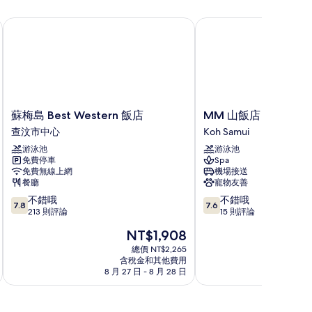
有
蘇梅島 Best Western 飯店
MM 山飯店
相
片
蘇
MM
蘇梅島 Best Western 飯店
MM 山飯店
梅
山
查汶市中心
Koh Samui
島
飯
游泳池
游泳池
Best
店
免費停車
Spa
Western
Koh
免費無線上網
機場接送
飯
Samui
餐廳
寵物友善
店
7.8
7.6
不錯哦
不錯哦
查
7.8
7.6
分，
分，
213 則評論
15 則評論
汶
滿
滿
市
現
NT$1,908
分
分
中
在
10
10
總價 NT$2,265
心
價
含稅金和其他費用
分，
分，
格
8 月 27 日 - 8 月 28 日
8 
不
不
為
錯
錯
NT$1,908
哦，
哦，