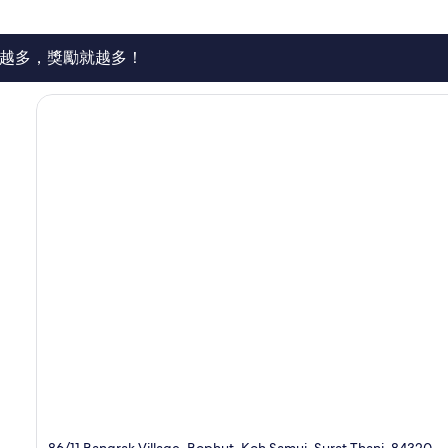
82
則
評
論
越多，獎勵就越多！
86/11 Bangrak Village, Bophut, Koh Samui, Surat Thani, 84320