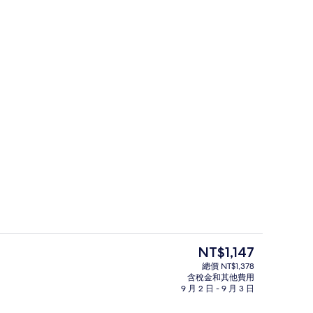
 遮光布/窗簾、免費無線上網、床單
大廳
目
NT$1,147
前
總價 NT$1,378
的
含稅金和其他費用
外觀
價
9 月 2 日 - 9 月 3 日
格
是