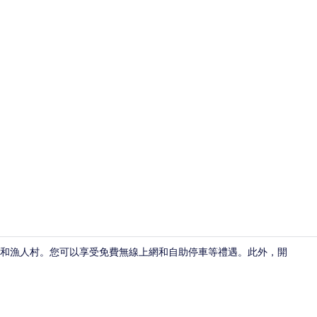
高級客房 |
佛寺和漁人村。您可以享受免費無線上網和自助停車等禮遇。此外，開
花園