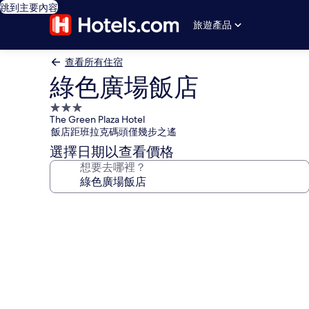
跳到主要內容
旅遊產品
查看所有住宿
綠色廣場飯店
3.0
The Green Plaza Hotel
星
飯店距班拉克碼頭僅幾步之遙
級
選擇日期以查看價格
住
想要去哪裡？
宿
綠
色
廣
場
飯