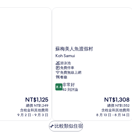
臥
室
蘇梅美人魚渡假村
的
詳
情
蘇
蘇梅美人魚渡假村
梅
Koh Samui
美
游泳池
人
免費停車
魚
免費無線上網
渡
餐廳
假
8.4
非常好
村
8.4
分，
82 則評論
Koh
滿
Samui
現
現
NT$1,125
NT$1,308
分
在
在
10
總價 NT$1,249
總價 NT$1,552
價
價
含稅金和其他費用
含稅金和其他費用
分，
格
格
9 月 2 日 - 9 月 3 日
8 月 13 日 - 8 月 14 日
非
為
為
常
NT$1,125
NT$1,308
比較類似住宿
好，