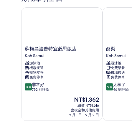
詳
情
蘇梅島波普特宜必思飯店
酪梨
蘇
酪
蘇梅島波普特宜必思飯店
酪梨
梅
梨
Koh Samui
Koh Samui
島
Koh
游泳池
游泳池
波
Samui
機場接送
免費早餐
普
寵物友善
機場接送
特
免費停車
免費停車
宜
8.0
9.0
非常好
太棒了
必
8.0
9.0
分，
分，
792 則評論
46 則評論
思
滿
滿
飯
現
NT$1,362
分
分
店
在
10
10
總價 NT$1,616
Koh
價
含稅金和其他費用
分，
分，
Samui
格
9 月 1 日 - 9 月 2 日
非
太
為
常
棒
NT$1,362
好，
了，