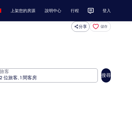
上架您的房源
說明中心
行程
登入
分享
儲存
旅客
搜尋