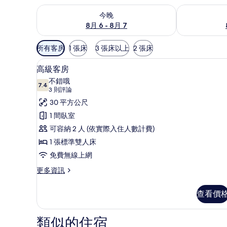
查看今晚 (8月 6 - 8月 7) 的供應情況
查看明天 (8月 
今晚
8月 6 - 8月 7
可
所有客房
1 張床
3 張床以上
2 張床
用
高級客房 | 遮光布/窗簾、免
顯
的
6
高級客房
示
客
不錯哦
7.4
房
7.4 分，滿分 10 分
高
(3
3 則評論
篩
則
級
30 平方公尺
選
評
客
1 間臥室
條
論)
房
可容納 2 人 (依實際入住人數計費)
件
的
1 張標準雙人床
所
免費無線上網
有
更
更多資訊
多
相
高
查看價
片
級
客
房
類似的住宿
的