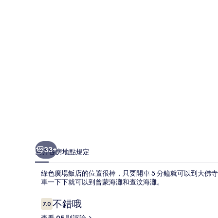
店
的
相
片
集
33+
簡介
客房
地點
規定
綠色廣場飯店的位置很棒，只要開車 5 分鐘就可以到大
車一下下就可以到曾蒙海灘和查汶海灘。
評
不錯哦
7.0
7.0 分，滿分 10 分，
論
查看 95 則評論