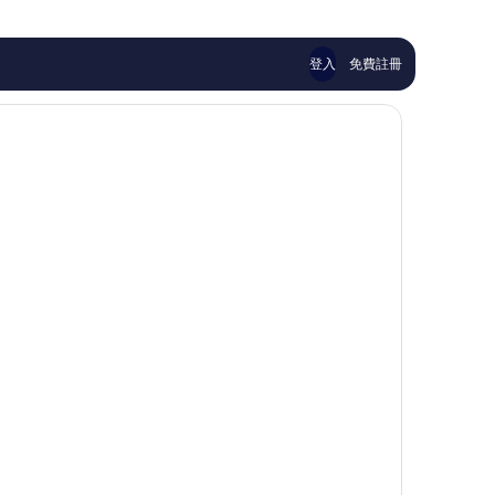
213
15
則
則
評
評
論
論
登入
免費註冊