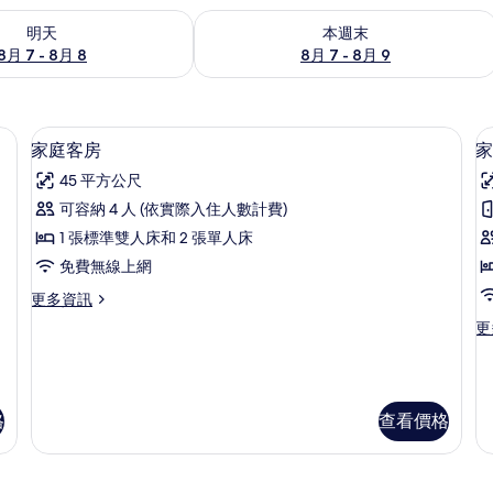
7 - 8月 8) 的供應情況
查看本週末 (8月 7 - 8月 9) 的供應情況
明天
本週末
8月 7 - 8月 8
8月 7 - 8月 9
費無線上網、床單
家庭客房 | 遮光布/窗簾、免費無線上
顯
4
家庭客房
家
示
45 平方公尺
家
可容納 4 人 (依實際入住人數計費)
庭
1 張標準雙人床和 2 張單人床
客
免費無線上網
房
更
更多資訊
的
房
多
更
更
2
所
家
多
庭
有
家
客
庭
相
房
四
的
格
查看價格
片
人
詳
房,
情
2
間