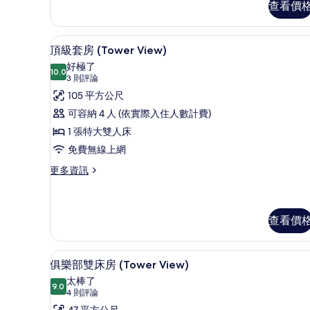
雙
查看價
級
人
客
房,
床
頂級套房 (Tower View) 
顯
7
1
頂級套房 (Tower View)
的
示
張
好極了
特
10.0
所
10.0 分，滿分 10 分
頂
(3
3 則評論
大
則
有
級
105 平方公尺
雙
評
人
相
套
可容納 4 人 (依實際入住人數計費)
床
論)
片
房
1 張特大雙人床
的
詳
(Tower
免費無線上網
情
View)
更
更多資訊
的
多
頂
所
級
有
套
查看價
房
相
(Tower
片
低過敏寢具、迷你吧、客房內
顯
View)
4
俱樂部雙床房 (Tower View)
的
示
太棒了
詳
9.0
9.0 分，滿分 10 分
俱
(4
4 則評論
情
則
47 平方公尺