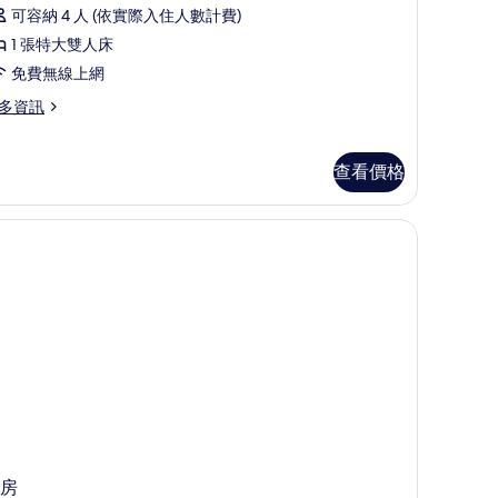
ower
可容納 4 人 (依實際入住人數計費)
的
政
ew)
1 張特大雙人床
所
套
免費無線上網
有
房
多資訊
相
的
片
所
and,
有
查看價格
相
片
房