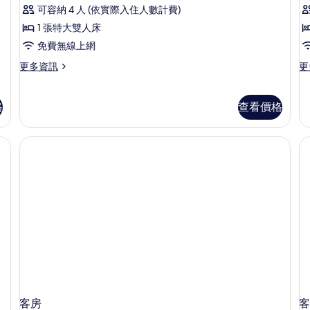
房
(T
可容納 4 人 (依實際入住人數計費)
(Diplomat)
Vi
1 張特大雙人床
的
的
詳
免費無線上網
所
情
更
更
更多資訊
更
有
多
多
相
套
Gr
房
行
片
格
查看價格
(Diplomat)
政
的
套
詳
房
情
的
詳
情
客房
客