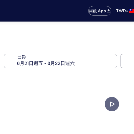
•
開啟 App
TWD
日期