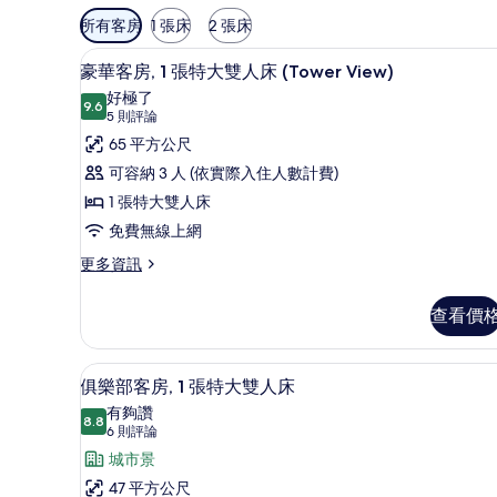
可
所有客房
1 張床
2 張床
用
低過敏寢具、迷你吧、客房內
顯
的
7
豪華客房, 1 張特大雙人床 (Tower View)
示
客
好極了
9.6
房
9.6 分，滿分 10 分
豪
(5
5 則評論
篩
則
華
65 平方公尺
選
評
客
可容納 3 人 (依實際入住人數計費)
條
論)
房,
1 張特大雙人床
件
1
免費無線上網
張
更
更多資訊
多
特
豪
大
查看價
華
雙
客
房,
人
客房景觀
顯
4
1
俱樂部客房, 1 張特大雙人床
床
示
張
有夠讚
特
8.8
(Tower
8.8 分，滿分 10 分
俱
(6
6 則評論
大
View)
則
樂
城市景
雙
評
的
人
部
47 平方公尺