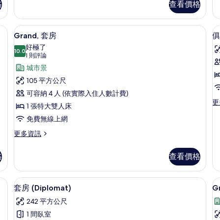
床
格
查看價格
相
級
房,
雙
1
片
床
張
| 低過敏寢具、迷你吧、客房內保險箱、書桌
低過敏寢具、迷你吧、客房內保險箱、
顯
4
房
特
Grand, 套房
俱
示
的
大
好極了
詳
10.0
雙
Grand,
10.0 分，滿分 10 分
(1
1 則評論
情
人
則
套
城市景
床,
評
花
房
105 平方公尺
園
論)
的
可容納 4 人 (依實際入住人數計費)
景
更
更
所
觀
1 張特大雙人床
房
多
的
有
1
免費無線上網
俱
詳
樂
相
情
更
更多資訊
部
多
片
客
Grand,
房,
格
查看價格
套
1
房
張
的
保險箱、書桌
套房 (Diplomat) | 低過敏寢具、
特
顯
4
詳
套房 (Diplomat)
G
大
示
情
雙
242 平方公尺
(
G
套
人
1 間臥室
床
V