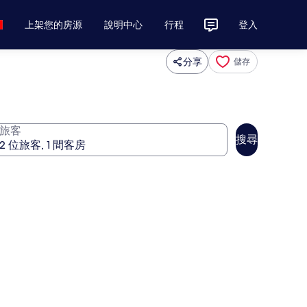
上架您的房源
說明中心
行程
登入
分享
儲存
旅客
搜尋