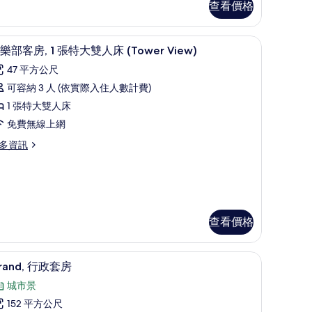
,
查看價格
花
書桌
園
客房景觀
顯
4
樂部客房, 1 張特大雙人床 (Tower View)
景
示
47 平方公尺
觀
俱
可容納 3 人 (依實際入住人數計費)
的
樂
1 張特大雙人床
所
部
免費無線上網
有
客
多資訊
相
,
片
張
特
大
查看價格
雙
迷你吧、客房內保險箱、書桌
人
低過敏寢具、迷你吧、客房內保險箱、書桌
顯
5
rand, 行政套房
床
示
城市景
Tower
rand,
152 平方公尺
iew)
行