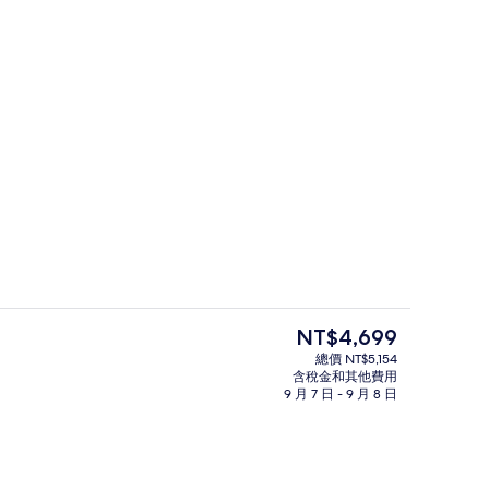
低過敏寢具、迷你吧、客房內保險箱、
提交者：Explore Bluegreenland
目
NT$4,699
前
總價 NT$5,154
的
含稅金和其他費用
供應早餐、午餐和晚餐
室外游泳池，開放時間為 07:00 至 
價
9 月 7 日 - 9 月 8 日
格
是
NT$4,699