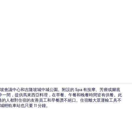
旅遊達人影片 - 
坡會議中心和吉隆坡城中城公園。附設的 Spa 有按摩、芳療或腳底
廳的其中一間，提供馬來西亞料理，在早餐、午餐和晚餐時間皆有供餐。此
住過的人都對住宿的友善員工和早餐讚不絕口。住宿離大眾運輸工具不
3 間餐廳；
輕軌車站也只要 11 分鐘。