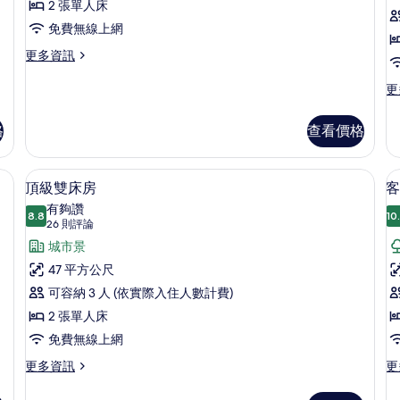
View)
詳
2 張單人床
相
雙
的
情
免費無線上網
片
詳
房
床
情
更
更多資訊
1
房
多
的
俱
更
更
樂
多
所
部
Gr
格
查看價格
有
雙
豪
床
華
相
房
客
保險箱、書桌
低過敏寢具、迷你吧、客房內保險箱、
顯
片
的
4
房,
頂級雙床房
客
詳
示
1
有夠讚
情
8.8
張
10
8.8 分，滿分 10 分
頂
(26
26 則評論
特
則
級
城市景
房
大
評
雙
1
雙
47 平方公尺
人
論)
床
可容納 3 人 (依實際入住人數計費)
床
的
房
2 張單人床
詳
的
免費無線上網
情
所
更
更
更多資訊
更
多
多
有
頂
客