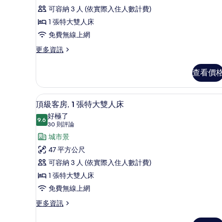
床
論)
所
客
可容納 3 人 (依實際入住人數計費)
(Tower
有
View)
房,
1 張特大雙人床
的
相
1
免費無線上網
詳
片
張
情
更
更多資訊
多
特
俱
大
查看價
樂
雙
部
客
人
低過敏寢具、迷你吧、客房內
顯
4
房,
頂級客房, 1 張特大雙人床
床
示
1
好極了
張
9.6
的
9.6 分，滿分 10 分
頂
(30
30 則評論
特
則
所
級
城市景
大
評
雙
有
客
47 平方公尺
人
論)
相
房,
可容納 3 人 (依實際入住人數計費)
床
的
片
1
1 張特大雙人床
詳
張
免費無線上網
情
特
更
更多資訊
多
大
頂