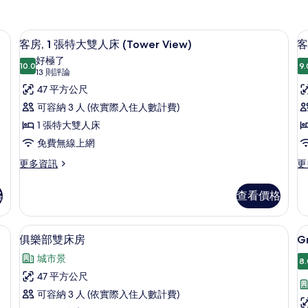
保險箱、書桌
低過敏寢具、迷你吧、客房內保險箱、
顯
4
客房, 1 張特大雙人床 (Tower View)
客
示
好極了
10.0
9.
10.0 分，滿分 10 分
客
(13
13 則評論
則
房,
47 平方公尺
房
評
1
2
可容納 3 人 (依實際入住人數計費)
論)
張
1 張特大雙人床
特
免費無線上網
大
更
更
更多資訊
更
多
多
雙
客
客
(
人
格
查看價格
房,
房,
V
床
1
2
張
張
(Tower
低過敏寢具、迷你吧、客房內保險箱、
顯
4
特
單
俱樂部雙床房
G
View)
示
大
人
城市景
的
雙
床
8.
G
俱
人
(T
47 平方公尺
所
樂
床
Vi
可容納 3 人 (依實際入住人數計費)
有
(Tower
的
部