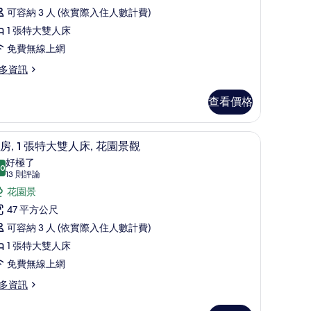
論)
客
可容納 3 人 (依實際入住人數計費)
,
1 張特大雙人床
免費無線上網
張
多資訊
特
and,
大
查看價格
雙
人
書桌
低過敏寢具、迷你吧、客房內保險箱、書桌
顯
5
房, 1 張特大雙人床, 花園景觀
床
示
好極了
.0
的
10.0 分，滿分 10 分
客
(13
13 則評論
所
則
,
花園景
評
有
47 平方公尺
論)
相
張
可容納 3 人 (依實際入住人數計費)
片
特
1 張特大雙人床
大
免費無線上網
雙
多資訊
人