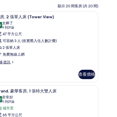
顯示 20 間客房 (共 20 間)
書桌
低過敏寢具、迷你吧、客房內保險箱、書桌
顯
3
房, 2 張單人床 (Tower View)
示
太棒了
0
9.0 分，滿分 10 分
客
(9
9 則評論
則
,
47 平方公尺
評
可容納 3 人 (依實際入住人數計費)
論)
張
2 張單人床
單
免費無線上網
人
多資訊
床
Tower
查看價格
iew)
的
書桌
低過敏寢具、迷你吧、客房內保險箱、書桌
顯
6
rand, 豪華客房, 1 張特大雙人床
所
示
非常好
有
0
rand,
8.0 分，滿分 10 分
(11
11 則評論
ower
相
則
豪
城市景
ew)
評
片
華
65 平方公尺