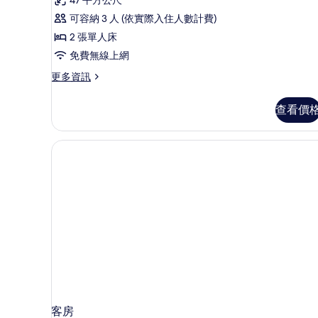
樂
評
部
可容納 3 人 (依實際入住人數計費)
論)
雙
2 張單人床
床
免費無線上網
房
更
更多資訊
多
(Tower
俱
View)
查看價
樂
的
部
雙
所
床
有
房
(Tower
相
View)
片
的
詳
情
客房