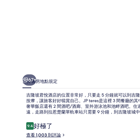
的
相
片
集
67+
簡介
客房
地點
規定
吉隆坡君悅酒店的位置非常好，只要走 5 分鐘就可以到吉隆
按摩，讓旅客好好犒賞自己。JP teres是這裡 3 間餐
奢華飯店還有 2 間酒吧/酒廊、室外游泳池和池畔酒吧。
遠，走路到拉惹楚蘭單軌車站只需要 9 分鐘，到吉隆坡城中城
評
好極了
9.4
9.4 分，滿分 10 分，
論
查看 1,003 則評論