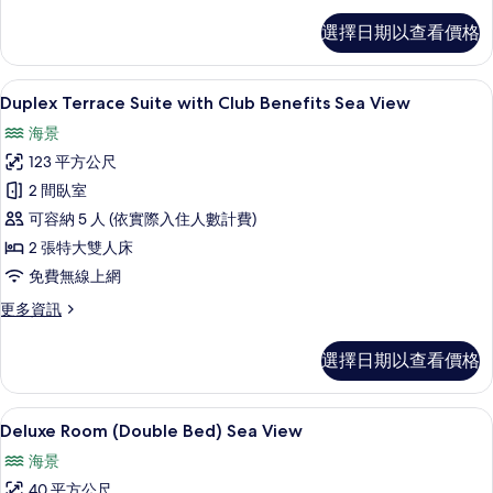
Duplex
所
選擇日期以查看價格
Suite
有
with
Club
相
Duplex Terrace Suite with Club Bene
顯
6
Benefits
Duplex Terrace Suite with Club Benefits Sea View
片
示
Sea
海景
View
Duplex
的
123 平方公尺
Terrace
詳
2 間臥室
Suite
情
可容納 5 人 (依實際入住人數計費)
with
Club
2 張特大雙人床
Benefits
免費無線上網
Sea
更
更多資訊
View
多
Duplex
的
選擇日期以查看價格
Terrace
所
Suite
有
with
免費迷你吧物品、客房內保險箱、書桌
顯
8
Club
Deluxe Room (Double Bed) Sea View
相
示
Benefits
海景
片
Sea
Deluxe
View
40 平方公尺