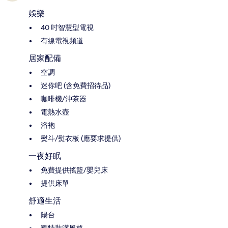
娛樂
40 吋智慧型電視
有線電視頻道
居家配備
空調
迷你吧 (含免費招待品)
咖啡機/沖茶器
電熱水壺
浴袍
熨斗/熨衣板 (應要求提供)
一夜好眠
免費提供搖籃/嬰兒床
提供床單
舒適生活
陽台
獨特裝潢風格