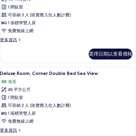
Room
的
1 間臥室
(Double
詳
情
可容納 3 人 (依實際入住人數計費)
Bed)
Sea
1 張標準雙人床
View
免費無線上網
的
更
更多資訊
所
多
Deluxe
有
選擇日期以查看價格
Room
相
(Double
Bed)
片
客房景觀
顯
6
Sea
Deluxe Room, Corner Double Bed Sea View
示
View
海景
的
Deluxe
詳
45 平方公尺
Room,
情
1 間臥室
Corner
可容納 2 人 (依實際入住人數計費)
Double
Bed
1 張標準雙人床
Sea
免費無線上網
View
更
更多資訊
的
多