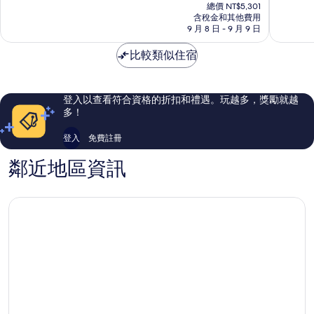
在
北
達
10
10
總價 NT$5,301
價
芭
含稅金和其他費用
雅
分，
分，
格
9 月 8 日 - 9 月 9 日
達
中
好
太
為
雅
部
極
棒
NT$4,456
比較類似住宿
了，
了，
900
1,006
則
則
評
評
登入以查看符合資格的折扣和禮遇。玩越多，獎勵就越
論
論
多！
登入
免費註冊
鄰近地區資訊