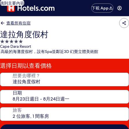
跳到主要內容
下載 App
查看所有住宿
達拉角度假村
5.0
Cape Dara Resort
星
高級的海灘度假村，設有Spa並鄰近3D 幻覺立體美術館
級
住
選擇日期以查看價格
宿
想要去哪裡？
日期
旅客