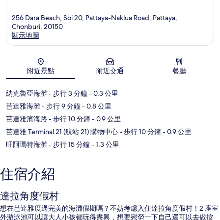
256 Dara Beach, Soi 20, Pattaya-Naklua Road, Pattaya,
Chonburi, 20150
顯示地圖
地圖
附近景點
附近交通
餐廳
納克魯亞海灘
- 步行 3 分鐘
- 0.3 公里
芭達雅海灘
- 步行 9 分鐘
- 0.8 公里
芭達雅濱海路
- 步行 10 分鐘
- 0.9 公里
芭達雅 Terminal 21 (航站 21) 購物中心
- 步行 10 分鐘
- 0.9 公里
旺阿瑪特海灘
- 步行 15 分鐘
- 1.3 公里
住宿介紹
達拉角度假村
想在芭達雅度過完美的海灘假期嗎？不妨考慮入住達拉角度假村！2 座室
外游泳池可以讓大人小孩都玩得盡興，想要慰勞一下自己還可以去做按