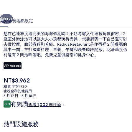
的
一個
下一個
相
147+
簡介
客房
地點
規定
片
想在芭達雅度過完美的海灘假期嗎？不妨考慮入住達拉角度假村！2
集
座室外游泳池可以讓大人小孩都玩得盡興，想要慰勞一下自己還可以
去做按摩、臉部療程和芳療。Radius Restaurant是住宿裡 2 間餐廳的
其中一間，主打國際料理，早餐、午餐和晚餐時段開放。此奢華度假
村還有 2 間池畔酒吧、免費兒童俱樂部和健身中心。
VIP Access
目
NT$3,962
鳥瞰角度
前
總價 NT$4,720
的
含稅金和其他費用
價
8 月 17 日 - 8 月 18 日
格
評
有夠讚
8.8
查看 1,002 則評論
是
8.8 分，滿分 10 分，
論
NT$3,962
熱門設施服務