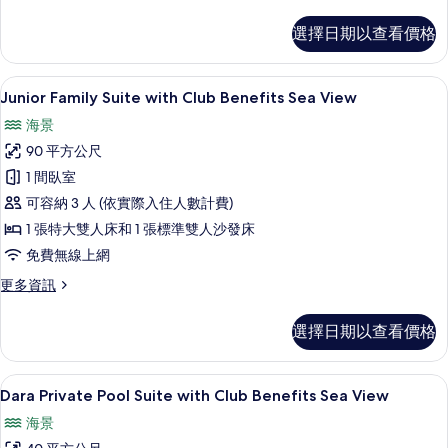
多
有
Deluxe
相
選擇日期以查看價格
Terrace
片
Room
Sea
Junior Family Suite with Club Benef
顯
6
View
Junior Family Suite with Club Benefits Sea View
示
的
海景
詳
Junior
情
90 平方公尺
Family
1 間臥室
Suite
可容納 3 人 (依實際入住人數計費)
with
Club
1 張特大雙人床和 1 張標準雙人沙發床
Benefits
免費無線上網
Sea
更
更多資訊
View
多
Junior
的
選擇日期以查看價格
Family
所
Suite
有
with
Dara Private Pool Suite with Club Ben
顯
8
Club
Dara Private Pool Suite with Club Benefits Sea View
相
示
Benefits
海景
片
Sea
Dara
View