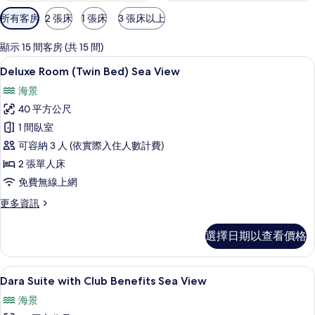
可
所有客房
2 張床
1 張床
3 張床以上
用
的
顯示 15 間客房 (共 15 間)
客
客房景觀
顯
6
Deluxe Room (Twin Bed) Sea View
房
示
篩
海景
Deluxe
選
40 平方公尺
Room
條
1 間臥室
(Twin
件
可容納 3 人 (依實際入住人數計費)
Bed)
Sea
2 張單人床
View
免費無線上網
的
更
更多資訊
所
多
Deluxe
有
選擇日期以查看價格
Room
相
(Twin
Bed)
片
Dara Suite with Club Benef
顯
6
Sea
Dara Suite with Club Benefits Sea View
示
View
海景
的
Dara