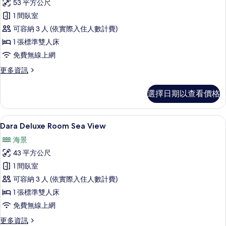
詳
53 平方公尺
Suite
情
1 間臥室
with
可容納 3 人 (依實際入住人數計費)
Club
Benefits
1 張標準雙人床
Sea
免費無線上網
View
更
更多資訊
的
多
Dara
所
選擇日期以查看價格
Suite
有
with
Club
相
Dara Deluxe Room Sea Vie
顯
6
Benefits
Dara Deluxe Room Sea View
片
示
Sea
海景
View
Dara
的
43 平方公尺
Deluxe
詳
1 間臥室
Room
情
可容納 3 人 (依實際入住人數計費)
Sea
View
1 張標準雙人床
的
免費無線上網
所
更
更多資訊