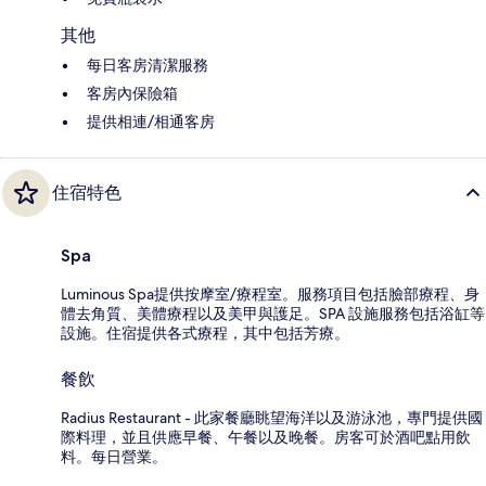
其他
每日客房清潔服務
客房內保險箱
提供相連/相通客房
住宿特色
Spa
Luminous Spa提供按摩室/療程室。服務項目包括臉部療程、身
體去角質、美體療程以及美甲與護足。SPA 設施服務包括浴缸等
設施。住宿提供各式療程，其中包括芳療。
餐飲
Radius Restaurant - 此家餐廳眺望海洋以及游泳池，專門提供國
際料理，並且供應早餐、午餐以及晚餐。房客可於酒吧點用飲
料。每日營業。