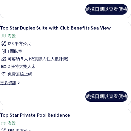
多
View
Family
選擇日期以查看價格
Suite
的
2
所
Bedrooms
露台/庭院
顯
8
with
Top Star Duplex Suite with Club Benefits Sea View
有
示
Club
相
海景
Benefits
Top
Sea
片
123 平方公尺
Star
View
1 間臥室
Duplex
的
詳
可容納 5 人 (依實際入住人數計費)
Suite
情
with
2 張特大雙人床
Club
免費無線上網
Benefits
更
更多資訊
Sea
多
View
Top
選擇日期以查看價格
Star
的
Duplex
所
Suite
露台/庭院
顯
21
with
Top Star Private Pool Residence
有
示
Club
相
海景
Benefits
Top
Sea
855 平方公尺