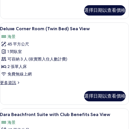
多
有
Dara
相
選擇日期以查看價格
Deluxe
片
Room
Sea
Deluxe Corner Room (Twin 
顯
10
View
Deluxe Corner Room (Twin Bed) Sea View
示
的
海景
詳
Deluxe
情
45 平方公尺
Corner
1 間臥室
Room
可容納 3 人 (依實際入住人數計費)
(Twin
Bed)
2 張單人床
Sea
免費無線上網
View
更
更多資訊
的
多
Deluxe
所
選擇日期以查看價格
Corner
有
Room
(Twin
相
海灘/海景
顯
7
Bed)
Dara Beachfront Suite with Club Benefits Sea View
片
示
Sea
海景
View
Dara
的