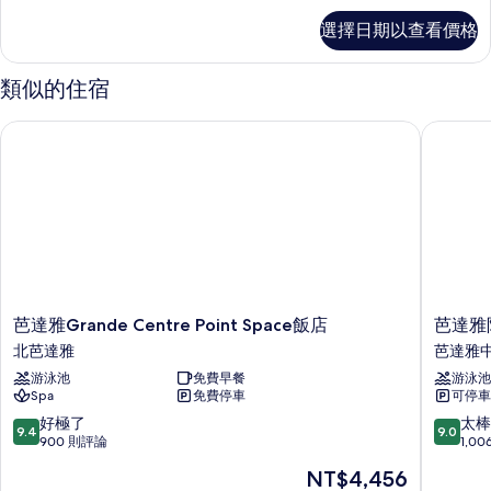
Deluxe
所
選擇日期以查看價格
Room,
有
Corner
Double
相
類似的住宿
Bed
片
Sea
芭達雅Grande Centre Point Space飯店
芭達雅阿
View
的
詳
情
芭
芭
芭達雅Grande Centre Point Space飯店
芭達雅
達
達
北芭達雅
芭達雅
雅
雅
游泳池
免費早餐
游泳池
Grande
阿
Spa
免費停車
可停車
Centre
瑪
Point
瑞
9.4
9.0
好極了
太棒
9.4
9.0
Space
酒
分，
分，
900 則評論
1,0
飯
店
滿
滿
現
NT$4,456
店
芭
分
分