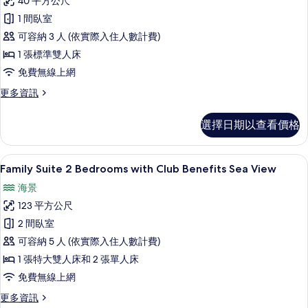
40 平方公尺
Private
的
1 間臥室
Pool
詳
情
可容納 3 人 (依實際入住人數計費)
Suite
with
1 張標準雙人床
Club
免費無線上網
Benefits
更
更多資訊
Sea
多
View
Dara
選擇日期以查看價格
Private
的
Pool
所
Suite
40-吋智慧型電視、有線頻道、電視
顯
5
with
Family Suite 2 Bedrooms with Club Benefits Sea View
有
示
Club
相
海景
Benefits
Family
Sea
片
123 平方公尺
Suite
View
2 間臥室
2
的
詳
可容納 5 人 (依實際入住人數計費)
Bedrooms
情
with
1 張特大雙人床和 2 張單人床
Club
免費無線上網
Benefits
更
更多資訊
Sea