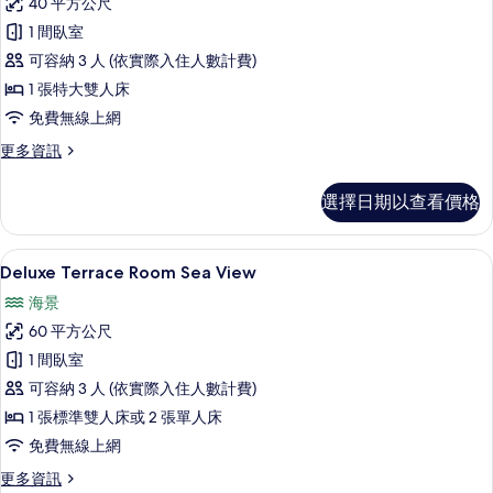
40 平方公尺
Beachfront
詳
1 間臥室
Suite
情
可容納 3 人 (依實際入住人數計費)
with
Club
1 張特大雙人床
Benefits
免費無線上網
Sea
更
更多資訊
View
多
Dara
的
選擇日期以查看價格
Beachfront
所
Suite
有
with
Deluxe Terrace Room Sea View | 海
顯
5
Club
Deluxe Terrace Room Sea View
相
示
Benefits
海景
片
Sea
Deluxe
View
60 平方公尺
Terrace
的
1 間臥室
Room
詳
情
可容納 3 人 (依實際入住人數計費)
Sea
View
1 張標準雙人床或 2 張單人床
的
免費無線上網
所
更
更多資訊