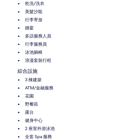
乾洗/洗衣
美髮沙龍
行李寄放
婚宴
多語服務人員
行李服務員
泳池躺椅
浪漫套裝行程
綜合設施
3 棟建築
ATM/金融服務
花園
野餐區
露台
健身中心
2 座室外游泳池
全套 Spa 服務