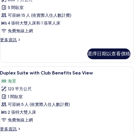
片
Star
View
5 間臥室
Private
的
詳
可容納 15 人 (依實際入住人數計費)
Pool
情
Residence
4 張特大雙人床和 1 張單人床
的
免費無線上網
所
更
更多資訊
多
有
Top
相
選擇日期以查看價格
Star
片
Private
Pool
Duplex Suite with Club Benefi
顯
7
Residence
Duplex Suite with Club Benefits Sea View
示
的
海景
詳
Duplex
情
123 平方公尺
Suite
1 間臥室
with
可容納 5 人 (依實際入住人數計費)
Club
Benefits
2 張特大雙人床
Sea
免費無線上網
View
更
更多資訊
的
多