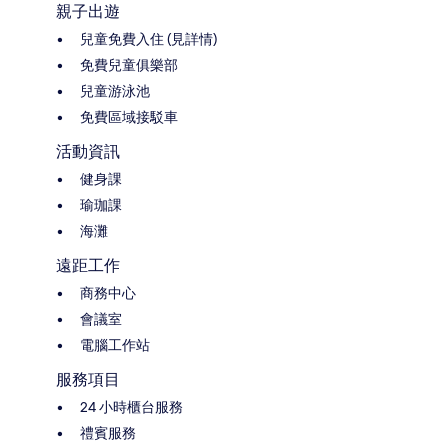
親子出遊
兒童免費入住 (見詳情)
免費兒童俱樂部
兒童游泳池
免費區域接駁車
活動資訊
健身課
瑜珈課
海灘
遠距工作
商務中心
會議室
電腦工作站
服務項目
24 小時櫃台服務
禮賓服務