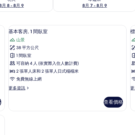
8月 8 - 8月 9
8月 7 - 8月 9
級寢具、羽絨被、客房內保險箱、書桌
基本客房, 1 間臥室 | 高級寢具、羽
顯
4
基本客房, 1 間臥室
標
示
山景
基
38 平方公尺
本
1 間臥室
客
可容納 4 人 (依實際入住人數計費)
房,
2 張單人床和 2 張單人日式榻榻米
1
房
免費無線上網
間
1
更
更
更多資訊
更
臥
多
多
室
基
標
格
查看價格
本
準
的
客
雙
所
房,
床
寢具、羽絨被、客房內保險箱、書桌
1
房,
有
間
1
相
臥
間