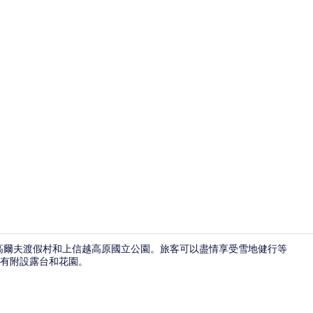
標準四人房,
平高爾夫渡假村和上信越高原國立公園。旅客可以盡情享受雪地健行等
有附設露台和花園。
豪華客房, 