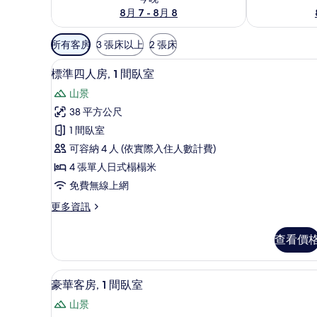
8月 7 - 8月 8
可
所有客房
3 張床以上
2 張床
用
標準四人房, 1 間臥室 | 高
顯
的
4
標準四人房, 1 間臥室
示
客
山景
房
標
38 平方公尺
篩
準
1 間臥室
選
四
條
可容納 4 人 (依實際入住人數計費)
人
件
4 張單人日式榻榻米
房,
免費無線上網
1
更
更多資訊
間
多
臥
標
查看價
準
室
四
的
人
豪華客房, 1 間臥室 | 高級
顯
4
房,
所
豪華客房, 1 間臥室
示
1
有
山景
間
豪