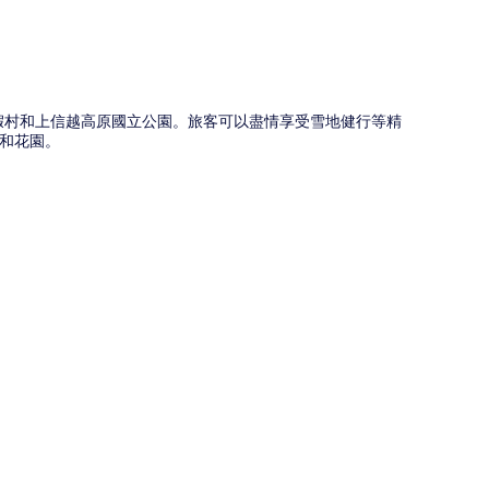
渡假村和上信越高原國立公園。旅客可以盡情享受雪地健行等精
和花園。