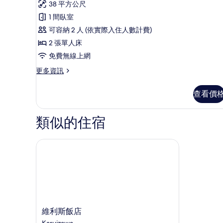
相
臥
38 平方公尺
華
室
片
1 間臥室
的
客
詳
可容納 2 人 (依實際入住人數計費)
房,
情
2 張單人床
1
免費無線上網
間
更
更多資訊
臥
多
室
豪
查看價
華
的
客
所
房,
類似的住宿
1
有
間
相
臥
維利斯飯店
片
室
的
詳
情
維
維利斯飯店
利