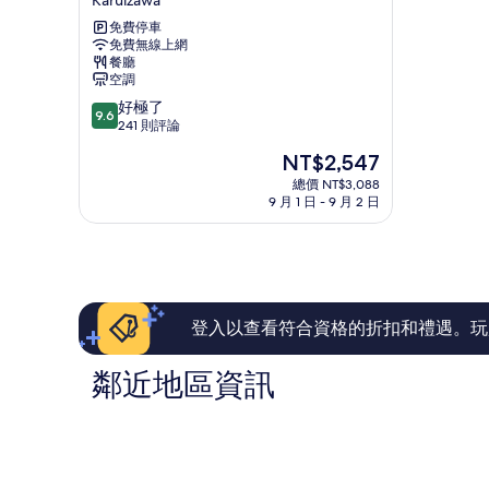
Karuizawa
斯
免費停車
飯
免費無線上網
店
餐廳
Karuizawa
空調
9.6
好極了
9.6
分，
241 則評論
滿
現
NT$2,547
分
在
10
總價 NT$3,088
價
9 月 1 日 - 9 月 2 日
分，
格
好
為
極
NT$2,547
了，
241
則
評
登入以查看符合資格的折扣和禮遇。玩
論
鄰近地區資訊