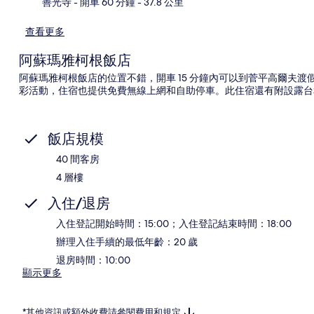
善光寺
- 開車 60 分鐘
- 37.8 公里
查看更多
阿蘇瑪雅柯根飯店
阿蘇瑪雅柯根飯店的位置不錯，開車 15 分鐘內可以到菅平高爾夫
彩活動，住宿也提供免費無線上網和自助停車。此住宿還有附設露台
飯店規模
40 間客房
4 層樓
入住/退房
入住登記開始時間：15:00；入住登記結束時間：18:00
辦理入住手續的最低年齡：20 歲
退房時間：10:00
顯示更多
*其他資訊或額外收費請參閱費用和規定