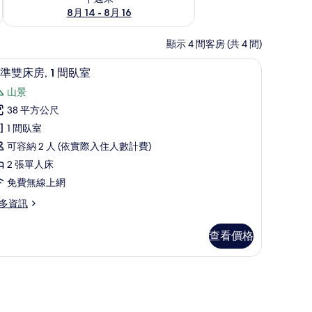
8月 14 - 8月 16
顯示 4 間客房 (共 4 間)
絨被、客房內保險箱、書桌
標準雙床房, 1 間臥室 | 高級寢具、羽絨被、
顯
3
準雙床房, 1 間臥室
示
山景
標
38 平方公尺
準
1 間臥室
雙
可容納 2 人 (依實際入住人數計費)
床
2 張單人床
,
免費無線上網
多資訊
間
臥
查看價格
室
的
所
有