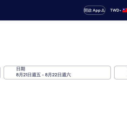
•
開啟 App
TWD
日期