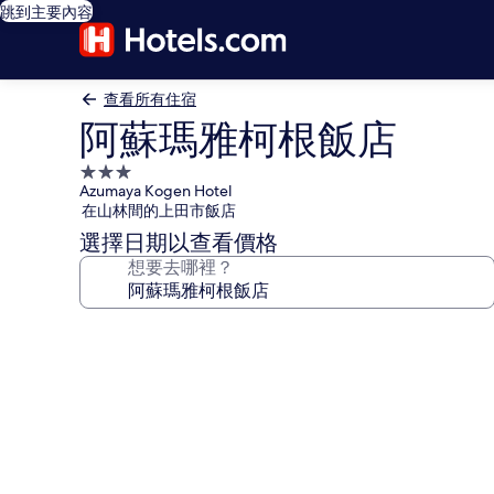
跳到主要內容
查看所有住宿
阿蘇瑪雅柯根飯店
3.0
Azumaya Kogen Hotel
星
在山林間的上田市飯店
級
選擇日期以查看價格
住
想要去哪裡？
宿
阿
蘇
瑪
雅
柯