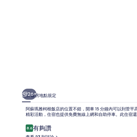
根
飯
店
的
相
片
集
26+
簡介
客房
地點
規定
阿蘇瑪雅柯根飯店的位置不錯，開車 15 分鐘內可以到菅
精彩活動，住宿也提供免費無線上網和自助停車。此住宿還
評
有夠讚
8.6
8.6 分，滿分 10 分，
論
查看 27 則評論