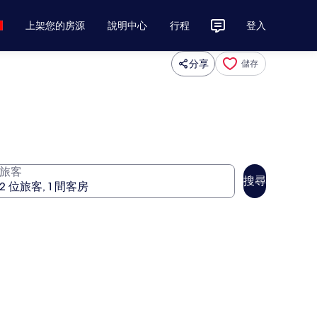
上架您的房源
說明中心
行程
登入
分享
儲存
旅客
搜尋