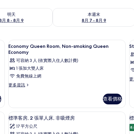
8 - 8月 9) 的供應情況
查看本週末 (8月 7 - 8月 9) 的供應情況
明天
本週末
8月 8 - 8月 9
8月 7 - 8月 9
羽絨被、客房內保險箱、書桌、隔音
顯
9
Economy Queen Room, Non-smoking Queen
S
示
Economy
Economy
S
可容納 3 人 (依實際入住人數計費)
Queen
T
1 張加大雙人床
Room,
R
免費無線上網
Non-
N
更
更
多
更
更多資訊
smoking
s
St
多
Queen
T
Tw
Economy
格
查看價格
Economy
S
Ro
Queen
N
的
Room,
sm
Non-
非吸煙房 | 羽絨被、客房內保險箱、書桌、隔音
所
標準客房, 2 張單人床, 非吸煙房 | 
顯
Tw
8
smoking
標準客房, 2 張單人床, 非吸煙房
標
有
St
示
Queen
17 平方公尺
的
Economy
8.
相
標
詳
的
可容納 2 人 (依實際入住人數計費)