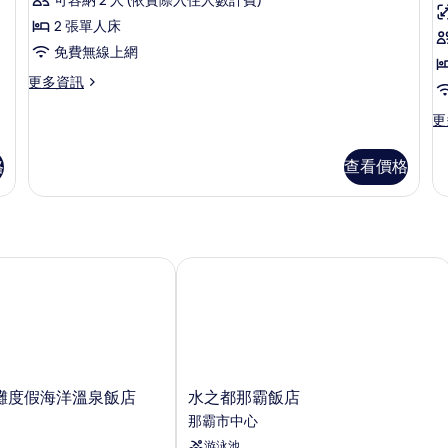
片
準
情
詳
2 張單人床
情
客
免費無線上網
房,
房
更
更多資訊
2
2
多
張
標
更
更
準
多
單
客
標
人
格
查看價格
房,
準
2
床,
床
客
張
房,
非
單
2
吸
人
張
床,
單
度假海洋溫泉飯店
水之都那霸飯店
煙
非
人
房
吸
床,
煙
非
的
房
吸
所
的
煙
詳
房
有
情
的
水
灘度假海洋溫泉飯店
水之都那霸飯店
相
詳
之
那霸市中心
片
情
都
游泳池