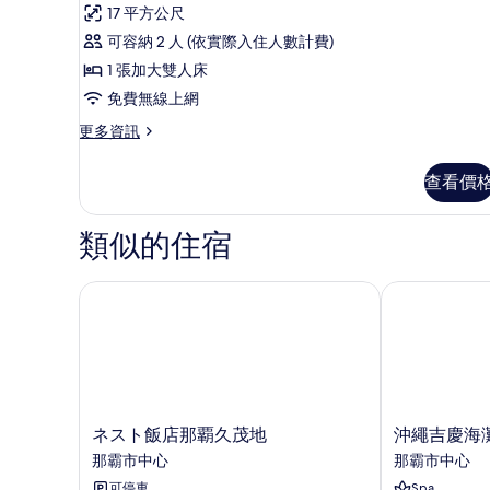
則
片
準
17 平方公尺
情
評
客
可容納 2 人 (依實際入住人數計費)
論)
房,
1 張加大雙人床
1
免費無線上網
張
更
更多資訊
多
加
標
大
查看價
準
雙
客
房,
類似的住宿
人
1
床,
張
加
ネスト飯店那覇久茂地
沖繩吉慶海灘
非
大
吸
雙
人
煙
床,
房
非
吸
的
煙
ネ
沖
ネスト飯店那覇久茂地
沖繩吉慶海
所
房
ス
繩
那霸市中心
那霸市中心
有
的
ト
吉
詳
可停車
Spa