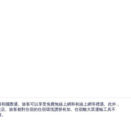
標準客房, 1
泊港和國際通。旅客可以享受免費無線上網和有線上網等禮遇。此外，
球免稅店。旅客都對住宿的住宿環境讚譽有加。住宿離大眾運輸工具不
鐘。
其他設施