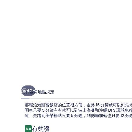
富
飯
店
的
相
片
集
42+
簡介
客房
地點
規定
那霸泊港凱富飯店的位置很方便，走路 15 分鐘就可以到
開車只要 5 分鐘左右就可以到波上海灘和沖繩 DFS 環
遠，走路到美榮橋站只要 5 分鐘，到縣廳前站也只要 12 分
評
有夠讚
8.6
8.6 分，滿分 10 分，