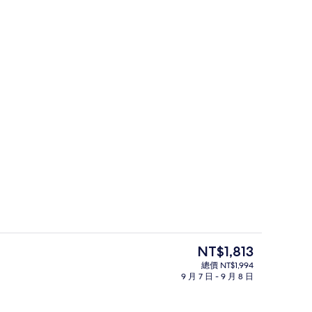
 張加大雙人床, 非吸煙房 | 羽絨被、客房內保險箱、書桌、隔音
其他設施
目
NT$1,813
前
總價 NT$1,994
的
9 月 7 日 - 9 月 8 日
大廳
價
格
是