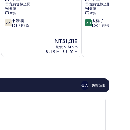
店
式
免費無線上網
免費無線上網
那
旅
餐廳
餐廳
霸
館
空調
空調
城
那
7.6
9.0
不錯哦
太棒了
市
霸
7.6
9.0
分，
分，
838 則評論
1,004 則評論
渡
市
滿
滿
假
中
分
分
村
心
現
NT$1,318
10
10
那
在
分，
分，
霸
總價 NT$1,595
價
不
太
8 月 9 日 - 8 月 10 日
8 
市
格
錯
棒
中
為
哦，
了，
心
NT$1,318
838
1,004
則
則
評
評
論
論
登入
免費註冊