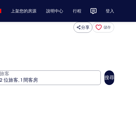
上架您的房源
說明中心
行程
登入
分享
儲存
旅客
搜尋