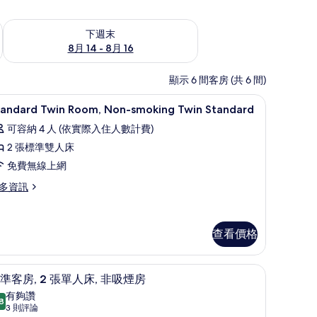
查看下週末 (8月 14 - 8月 16) 的供應情況
下週末
8月 14 - 8月 16
顯示 6 間客房 (共 6 間)
羽絨被、客房內保險箱、書桌、隔音
顯
9
tandard Twin Room, Non-smoking Twin Standard
示
可容納 4 人 (依實際入住人數計費)
tandard
2 張標準雙人床
win
免費無線上網
oom,
on-
多資訊
moking
andard
win
in
查看價格
tandard
om,
on-
的
oking
羽絨被、客房內保險箱、書桌、隔音
所
標準客房, 2 張單人床, 非吸煙房 | 羽絨被、
顯
in
6
準客房, 2 張單人床, 非吸煙房
有
andard
示
有夠讚
8
相
8.8 分，滿分 10 分
標
(3
3 則評論