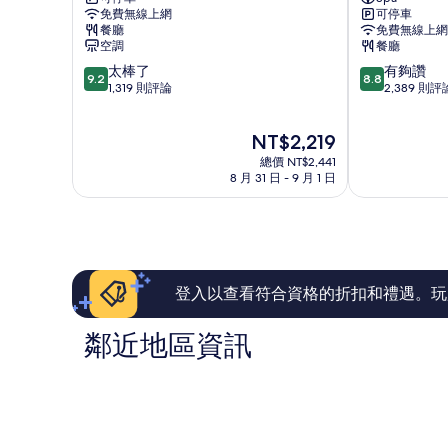
飯
慶
相
情
免費無線上網
可停車
店
海
片
餐廳
免費無線上網
那
灘
空調
餐廳
覇
度
9.2
8.8
太棒了
有夠讚
久
假
9.2
8.8
分，
分，
1,319 則評論
2,389 則評
茂
海
滿
滿
地
洋
分
分
那
溫
現
NT$2,219
10
10
霸
泉
在
分，
分，
市
總價 NT$2,441
飯
價
太
有
8 月 31 日 - 9 月 1 日
中
店
格
棒
夠
心
那
為
了，
讚，
霸
NT$2,219
1,319
2,389
市
則
則
中
評
評
心
論
論
登入以查看符合資格的折扣和禮遇。玩
鄰近地區資訊