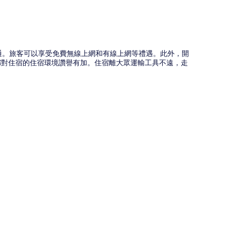
際通。旅客可以享受免費無線上網和有線上網等禮遇。此外，開
旅客都對住宿的住宿環境讚譽有加。住宿離大眾運輸工具不遠，走