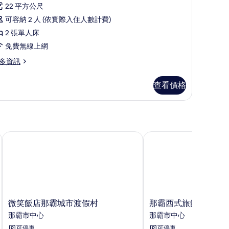
則
片
準
22 平方公尺
評
客
可容納 2 人 (依實際入住人數計費)
論)
,
2 張單人床
免費無線上網
張
多資訊
單
人
查看價格
,
非
吸
微笑飯店那霸城市渡假村
那霸西式旅館
煙
房
的
所
有
微
那
微笑飯店那霸城市渡假村
那霸西式旅館
相
笑
霸
那霸市中心
那霸市中心
片
飯
西
可停車
可停車