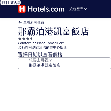
跳到主要內容
旅遊產品
查看所有住宿
那霸泊港凱富飯店
3.5
Comfort Inn Naha Tomari Port
星
步行即可到達泊港的市中心飯店
級
選擇日期以查看價格
住
想要去哪裡？
宿
那
霸
泊
港
凱