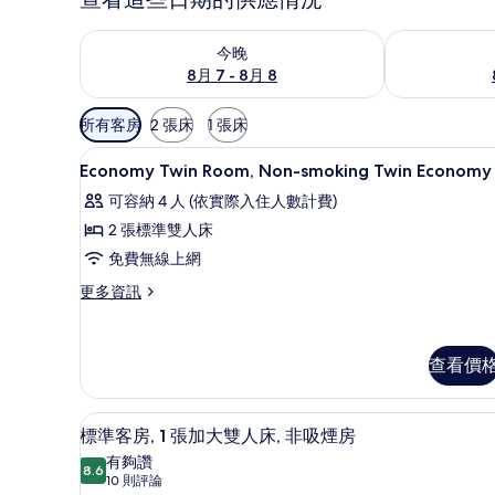
查看今晚 (8月 7 - 8月 8) 的供應情況
查看明天 (8月 
今晚
8月 7 - 8月 8
可
所有客房
2 張床
1 張床
用
大廳
顯
的
10
Economy Twin Room, Non-smoking Twin Economy
示
客
可容納 4 人 (依實際入住人數計費)
房
Economy
2 張標準雙人床
篩
Twin
免費無線上網
選
Room,
條
Non-
更
更多資訊
件
多
smoking
Economy
Twin
Twin
查看價
Economy
Room,
Non-
的
smoking
所
標準客房, 1 張加大雙人床, 
顯
Twin
8
標準客房, 1 張加大雙人床, 非吸煙房
有
Economy
示
有夠讚
的
8.6
相
8.6 分，滿分 10 分
標
(10
10 則評論
詳