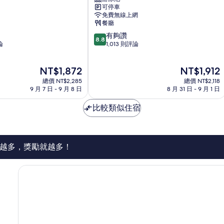
那
可停車
霸
免費無線上網
飯
餐廳
店
8.8
有夠讚
那
8.8
分，
論
1,013 則評論
霸
滿
市
分
中
現
現
NT$1,872
NT$1,912
10
心
在
在
分，
總價 NT$2,285
總價 NT$2,118
價
價
有
9 月 7 日 - 9 月 8 日
8 月 31 日 - 9 月 1 日
格
格
夠
為
為
讚，
比較類似住宿
NT$1,872
NT$1,912
1,013
則
評
論
越多，獎勵就越多！