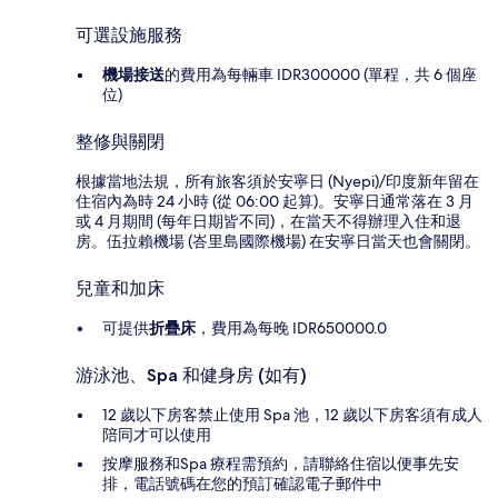
可選設施服務
機場接送
的費用為每輛車 IDR300000 (單程，共 6 個座
位)
整修與關閉
根據當地法規，所有旅客須於安寧日 (Nyepi)/印度新年留在
住宿內為時 24 小時 (從 06:00 起算)。安寧日通常落在 3 月
或 4 月期間 (每年日期皆不同)，在當天不得辦理入住和退
房。伍拉賴機場 (峇里島國際機場) 在安寧日當天也會關閉。
兒童和加床
可提供
折疊床
，費用為每晚 IDR650000.0
游泳池、Spa 和健身房 (如有)
12 歲以下房客禁止使用 Spa 池，12 歲以下房客須有成人
陪同才可以使用
按摩服務和Spa 療程需預約，請聯絡住宿以便事先安
排，電話號碼在您的預訂確認電子郵件中