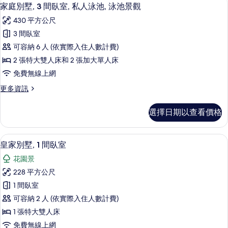
顯
13
2
人
家庭別墅, 3 間臥室, 私人泳池, 泳池景觀
示
間
泳
430 平方公尺
臥
家
池,
室,
3 間臥室
庭
私
泳
可容納 6 人 (依實際入住人數計費)
人
別
池
泳
2 張特大雙人床和 2 張加大單人床
墅,
池,
景
免費無線上網
泳
3
觀
池
更
更多資訊
間
景
多
的
臥
觀
家
所
選擇日期以查看價格
的
庭
室,
詳
有
別
私
情
墅,
相
皇家別墅, 1 間臥室 | 客房景觀
顯
10
3
人
皇家別墅, 1 間臥室
片
示
間
泳
花園景
臥
皇
池,
室,
228 平方公尺
家
私
泳
1 間臥室
人
別
池
泳
可容納 2 人 (依實際入住人數計費)
墅,
池,
景
1 張特大雙人床
泳
1
觀
免費無線上網
池