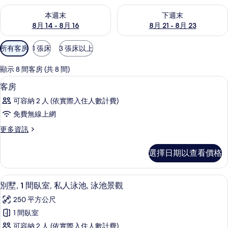
查看本週末 (8月 14 - 8月 16) 的供應情況
查看下週末 (8月 21 - 8月 23
本週末
下週末
8月 14 - 8月 16
8月 21 - 8月 23
可
所有客房
1 張床
3 張床以上
用
的
顯示 8 間客房 (共 8 間)
客
高級寢具、客房內保險箱、書桌、遮光
顯
11
客房
房
示
篩
可容納 2 人 (依實際入住人數計費)
客
選
免費無線上網
房
條
更
更多資訊
的
件
多
所
客
選擇日期以查看價格
房
有
的
相
詳
別墅, 1 間臥室, 私人泳池, 泳池景觀
顯
11
情
別墅, 1 間臥室, 私人泳池, 泳池景觀
片
示
250 平方公尺
別
1 間臥室
墅,
可容納 2 人 (依實際入住人數計費)