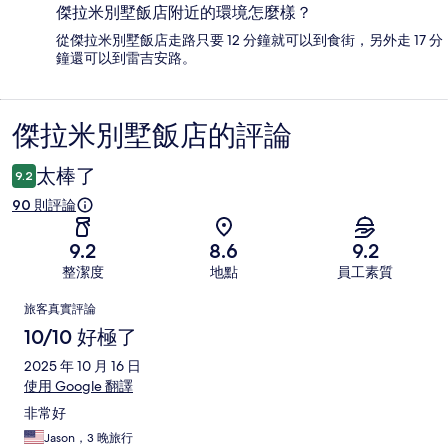
傑拉米別墅飯店附近的環境怎麼樣？
從傑拉米別墅飯店走路只要 12 分鐘就可以到食街，另外走 17 分
鐘還可以到雷吉安路。
傑拉米別墅飯店的評論
評
論
太棒了
9.2
90 則評論
9.2
8.6
9.2
整潔度
地點
員工素質
評
旅客真實評論
論
10/10 好極了
2025 年 10 月 16 日
使用 Google 翻譯
非常好
Jason，3 晚旅行