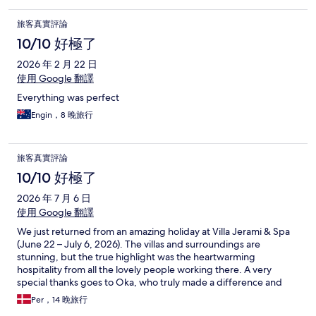
旅客真實評論
10/10 好極了
2026 年 2 月 22 日
使用 Google 翻譯
Everything was perfect
Engin，8 晚旅行
旅客真實評論
10/10 好極了
2026 年 7 月 6 日
使用 Google 翻譯
We just returned from an amazing holiday at Villa Jerami & Spa
(June 22 – July 6, 2026). The villas and surroundings are
stunning, but the true highlight was the heartwarming
hospitality from all the lovely people working there. A very
special thanks goes to Oka, who truly made a difference and
made us feel so welcome throughout our entire stay. The
Per，14 晚旅行
service here is exceptional. When my daughter had her