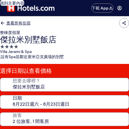
跳到主要內容
下載 App
查看所有住宿
整棟度假屋
傑拉米別墅飯店
4.0
Villa Jerami & Spa
星
設有Spa並鄰近塞米亞克廣場的別墅
級
住
選擇日期以查看價格
宿
想要去哪裡？
日期
旅客