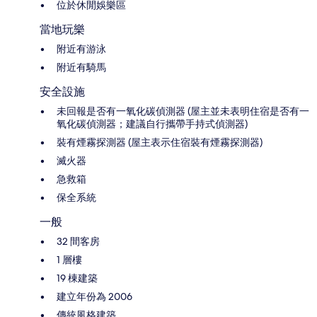
位於休閒娛樂區
當地玩樂
附近有游泳
附近有騎馬
安全設施
未回報是否有一氧化碳偵測器 (屋主並未表明住宿是否有一
氧化碳偵測器；建議自行攜帶手持式偵測器)
裝有煙霧探測器 (屋主表示住宿裝有煙霧探測器)
滅火器
急救箱
保全系統
一般
32 間客房
1 層樓
19 棟建築
建立年份為 2006
傳統風格建築