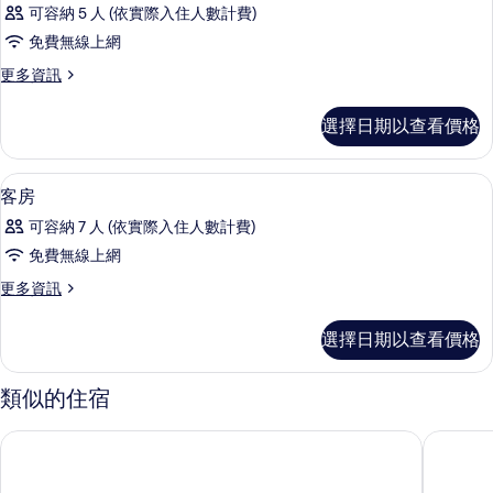
示
相
可容納 5 人 (依實際入住人數計費)
臥
客
片
室
免費無線上網
房
的
更
更多資訊
詳
的
多
情
所
客
選擇日期以查看價格
房
有
的
相
詳
高級寢具、客房內保險箱、書桌、遮光
顯
13
情
客房
片
示
可容納 7 人 (依實際入住人數計費)
客
免費無線上網
房
更
更多資訊
的
多
所
客
選擇日期以查看價格
房
有
的
相
詳
類似的住宿
情
片
塞米亞克 Impiana 私人別墅
峇里島納