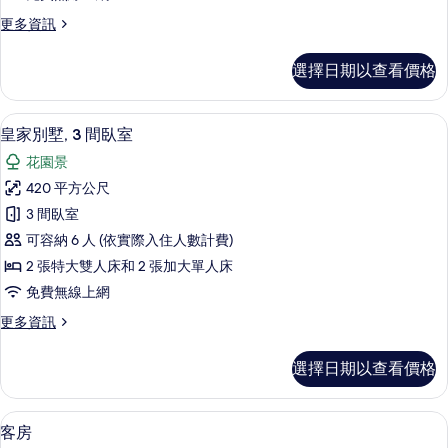
間
景
的
更
更多資訊
臥
觀
多
所
的
室
皇
詳
有
選擇日期以查看價格
家
的
情
相
別
所
墅,
片
皇家別墅, 3 間臥室 | 客房景觀
顯
15
1
有
皇家別墅, 3 間臥室
示
間
相
花園景
臥
皇
片
室
420 平方公尺
家
的
3 間臥室
詳
別
情
可容納 6 人 (依實際入住人數計費)
墅,
2 張特大雙人床和 2 張加大單人床
3
免費無線上網
間
更
更多資訊
臥
多
室
皇
選擇日期以查看價格
家
的
別
所
墅,
高級寢具、客房內保險箱、書桌、遮光
顯
15
3
有
客房
間