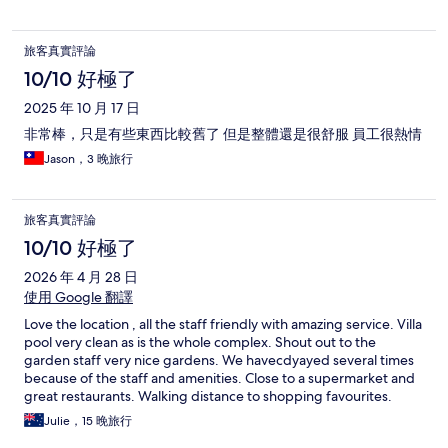
旅客真實評論
10/10 好極了
2025 年 10 月 17 日
非常棒，只是有些東西比較舊了 但是整體還是很舒服 員工很熱情
Jason，3 晚旅行
旅客真實評論
10/10 好極了
2026 年 4 月 28 日
使用 Google 翻譯
Love the location , all the staff friendly with amazing service. Villa
pool very clean as is the whole complex. Shout out to the
garden staff very nice gardens. We havecdyayed several times
because of the staff and amenities. Close to a supermarket and
great restaurants. Walking distance to shopping favourites.
Julie，15 晚旅行