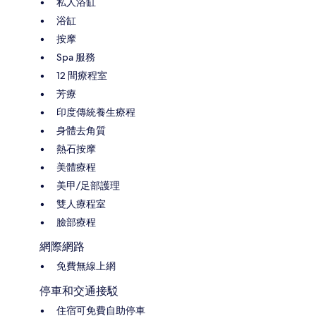
私人浴缸
浴缸
按摩
Spa 服務
12 間療程室
芳療
印度傳統養生療程
身體去角質
熱石按摩
美體療程
美甲/足部護理
雙人療程室
臉部療程
網際網路
免費無線上網
停車和交通接駁
住宿可免費自助停車