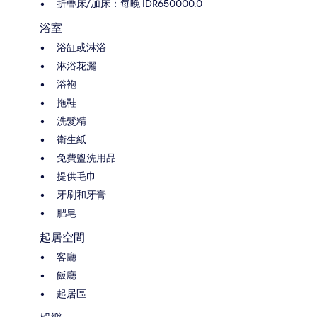
折疊床/加床：每晚 IDR650000.0
浴室
浴缸或淋浴
淋浴花灑
浴袍
拖鞋
洗髮精
衛生紙
免費盥洗用品
提供毛巾
牙刷和牙膏
肥皂
起居空間
客廳
飯廳
起居區