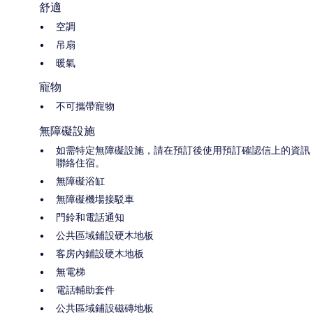
舒適
空調
吊扇
暖氣
寵物
不可攜帶寵物
無障礙設施
如需特定無障礙設施，請在預訂後使用預訂確認信上的資訊
聯絡住宿。
無障礙浴缸
無障礙機場接駁車
門鈴和電話通知
公共區域鋪設硬木地板
客房內鋪設硬木地板
無電梯
電話輔助套件
公共區域鋪設磁磚地板