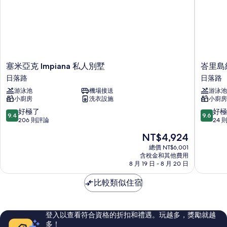
塞
峇
塞米亞克 Impiana 私人別墅
峇里島
米
里
日落路
日落路
亞
島
游泳池
機場接送
游泳池
克
納
小廚房
洗衣設施
小廚房
Impiana
吉
私
薩
9.4
9.6
好極了
好極
9.4
9.6
人
恩
分，
分，
206 則評論
24 
別
特
滿
滿
現
NT$4,924
墅
拉
分
分
在
日
達
10
10
總價 NT$6,001
價
落
含稅金和其他費用
別
分，
分，
格
8 月 19 日 - 8 月 20 日
路
墅
好
好
為
飯
極
極
NT$4,924
比較類似住宿
店
了，
了，
日
206
24
落
則
則
路
評
評
登入以查看符合資格的折扣和禮遇。玩越多，獎勵就越
論
論
多！