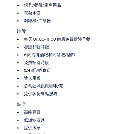
鍋具/餐盤/廚房用品
電熱水壺
咖啡機/沖茶器
用餐
每天 07:00–11:00 供應免費歐陸早餐
餐廳和咖啡廳
6 間海灘酒吧和間酒吧/酒廊
免費招待時段
點心吧/輕食店
雙人用餐
公共區域供應咖啡/茶
提供客房餐點服務
臥室
高級寢具
低過敏寢具
提供床單