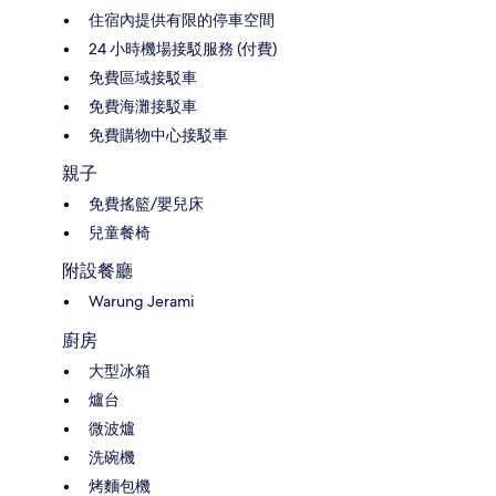
住宿內提供有限的停車空間
24 小時機場接駁服務 (付費)
免費區域接駁車
免費海灘接駁車
免費購物中心接駁車
親子
免費搖籃/嬰兒床
兒童餐椅
附設餐廳
Warung Jerami
廚房
大型冰箱
爐台
微波爐
洗碗機
烤麵包機