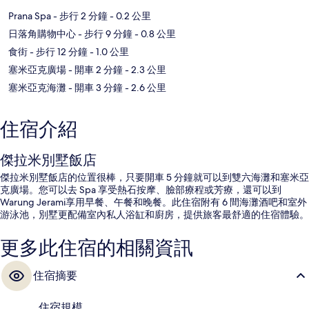
Prana Spa
- 步行 2 分鐘
- 0.2 公里
日落角購物中心
- 步行 9 分鐘
- 0.8 公里
食街
- 步行 12 分鐘
- 1.0 公里
塞米亞克廣場
- 開車 2 分鐘
- 2.3 公里
塞米亞克海灘
- 開車 3 分鐘
- 2.6 公里
住宿介紹
傑拉米別墅飯店
傑拉米別墅飯店的位置很棒，只要開車 5 分鐘就可以到雙六海灘和塞米亞
克廣場。您可以去 Spa 享受熱石按摩、臉部療程或芳療，還可以到
Warung Jerami享用早餐、午餐和晚餐。此住宿附有 6 間海灘酒吧和室外
游泳池，別墅更配備室內私人浴缸和廚房，提供旅客最舒適的住宿體驗。
更多此住宿的相關資訊
住宿摘要
住宿規模