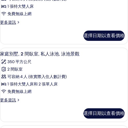
1
1 張特大雙人床
間
免費無線上網
臥
更
更多資訊
室,
多
私
別
選擇日期以查看價格
墅,
人
1
泳
間
家庭別墅, 2 間臥室, 私人泳池, 泳池
顯
10
臥
池,
家庭別墅, 2 間臥室, 私人泳池, 泳池景觀
示
室,
泳
350 平方公尺
私
家
池
人
2 間臥室
庭
泳
景
可容納 4 人 (依實際入住人數計費)
池,
別
觀
泳
1 張特大雙人床和 2 張單人床
墅,
池
的
免費無線上網
景
2
所
觀
更
更多資訊
間
的
多
有
臥
詳
家
相
選擇日期以查看價格
情
庭
室,
片
別
私
墅,
家庭別墅, 3 間臥室, 私人泳池, 泳池景觀