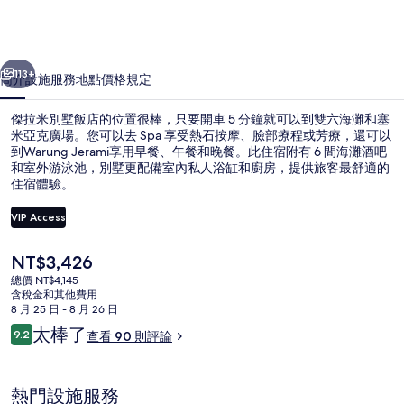
飯
店
一個
下一個
的
113+
簡介
設施服務
地點
價格
規定
相
傑拉米別墅飯店的位置很棒，只要開車 5 分鐘就可以到雙六海灘和塞
片
米亞克廣場。您可以去 Spa 享受熱石按摩、臉部療程或芳療，還可以
到Warung Jerami享用早餐、午餐和晚餐。此住宿附有 6 間海灘酒吧
集
和室外游泳池，別墅更配備室內私人浴缸和廚房，提供旅客最舒適的
住宿體驗。
VIP Access
目
NT$3,426
外觀
前
總價 NT$4,145
的
含稅金和其他費用
價
8 月 25 日 - 8 月 26 日
格
評
太棒了
9.2
查看 90 則評論
是
9.2 分，滿分 10 分，
論
NT$3,426
熱門設施服務