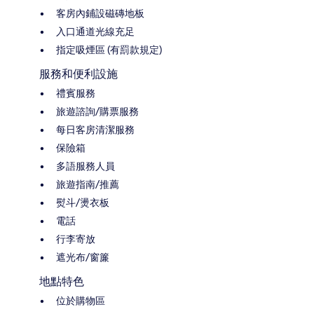
客房內鋪設磁磚地板
入口通道光線充足
指定吸煙區 (有罰款規定)
服務和便利設施
禮賓服務
旅遊諮詢/購票服務
每日客房清潔服務
保險箱
多語服務人員
旅遊指南/推薦
熨斗/燙衣板
電話
行李寄放
遮光布/窗簾
地點特色
位於購物區