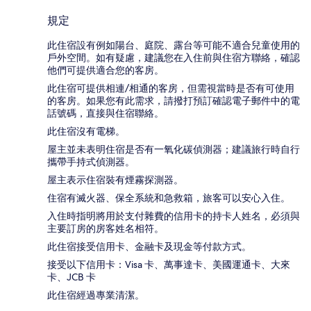
規定
此住宿設有例如陽台、庭院、露台等可能不適合兒童使用的
戶外空間。如有疑慮，建議您在入住前與住宿方聯絡，確認
他們可提供適合您的客房。
此住宿可提供相連/相通的客房，但需視當時是否有可使用
的客房。如果您有此需求，請撥打預訂確認電子郵件中的電
話號碼，直接與住宿聯絡。
此住宿沒有電梯。
屋主並未表明住宿是否有一氧化碳偵測器；建議旅行時自行
攜帶手持式偵測器。
屋主表示住宿裝有煙霧探測器。
住宿有滅火器、保全系統和急救箱，旅客可以安心入住。
入住時指明將用於支付雜費的信用卡的持卡人姓名，必須與
主要訂房的房客姓名相符。
此住宿接受信用卡、金融卡及現金等付款方式。
接受以下信用卡：Visa 卡、萬事達卡、美國運通卡、大來
卡、JCB 卡
此住宿經過專業清潔。