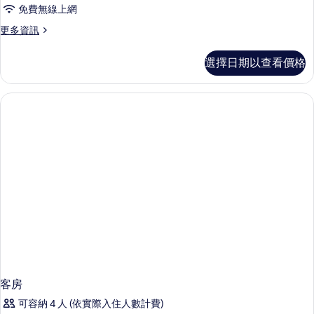
免費無線上網
更
更多資訊
多
客
選擇日期以查看價格
房
的
詳
情
客房
可容納 4 人 (依實際入住人數計費)