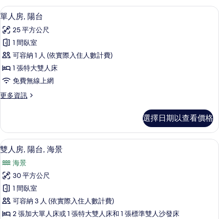
相
房,
單人房, 陽台 | 客房景觀
顯
5
陽
單人房, 陽台
片
示
台
25 平方公尺
的
單
詳
1 間臥室
人
情
可容納 1 人 (依實際入住人數計費)
房,
1 張特大雙人床
陽
免費無線上網
台
更
更多資訊
的
多
所
單
選擇日期以查看價格
人
有
房,
相
陽
客房景觀
顯
5
台
雙人房, 陽台, 海景
片
示
的
海景
詳
雙
情
30 平方公尺
人
1 間臥室
房,
可容納 3 人 (依實際入住人數計費)
陽
2 張加大單人床或 1 張特大雙人床和 1 張標準雙人沙發床