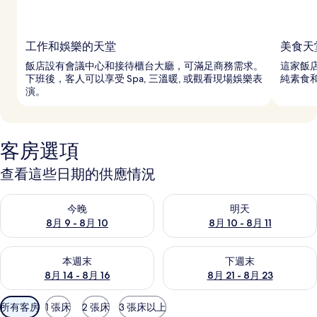
工作和娛樂的天堂
美食天
飯店設有會議中心和接待櫃台大廳，可滿足商務需求。
這家飯店
下班後，客人可以享受 Spa, 三溫暖, 或觀看現場娛樂表
純素食
演。
客房選項
查看這些日期的供應情況
查看今晚 (8月 9 - 8月 10) 的供應情況
查看明天 (8月 10 - 8月 11) 
今晚
明天
8月 9 - 8月 10
8月 10 - 8月 11
查看本週末 (8月 14 - 8月 16) 的供應情況
查看下週末 (8月 21 - 8月 23
本週末
下週末
8月 14 - 8月 16
8月 21 - 8月 23
可
所有客房
1 張床
2 張床
3 張床以上