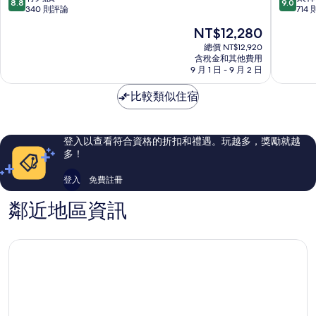
8.8
9.0
全
包
分，
分，
340 則評論
714
包
式
滿
滿
現
NT$12,280
式
飯
分
分
在
住
店
10
10
總價 NT$12,920
價
宿
含稅金和其他費用
Funchal
分，
分，
格
9 月 1 日 - 9 月 2 日
Calheta
有
太
為
夠
棒
NT$12,280
比較類似住宿
讚，
了，
340
714
則
則
評
評
登入以查看符合資格的折扣和禮遇。玩越多，獎勵就越
論
論
多！
登入
免費註冊
鄰近地區資訊