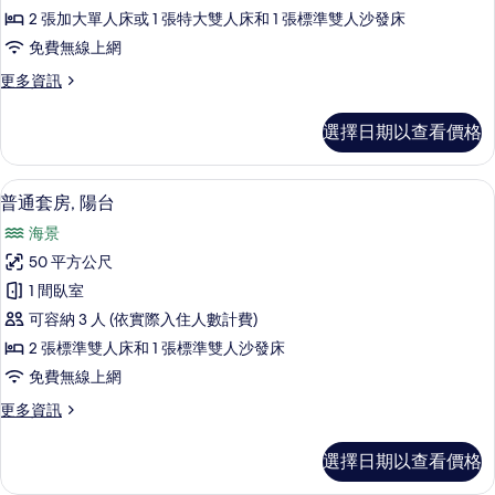
雙
詳
2 張加大單人床或 1 張特大雙人床和 1 張標準雙人沙發床
人
情
免費無線上網
房,
更
更多資訊
陽
多
台
標
選擇日期以查看價格
準
的
雙
所
人
客房內保險箱、搖籃/嬰兒床、免費無
顯
5
房,
普通套房, 陽台
有
示
陽
相
海景
台
普
的
片
50 平方公尺
通
詳
1 間臥室
情
套
可容納 3 人 (依實際入住人數計費)
房,
2 張標準雙人床和 1 張標準雙人沙發床
陽
免費無線上網
台
更
更多資訊
的
多
所
普
選擇日期以查看價格
通
有
套