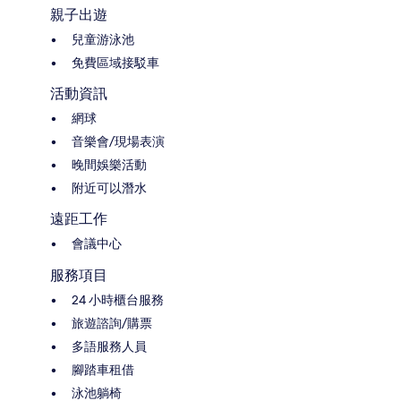
親子出遊
兒童游泳池
免費區域接駁車
活動資訊
網球
音樂會/現場表演
晚間娛樂活動
附近可以潛水
遠距工作
會議中心
服務項目
24 小時櫃台服務
旅遊諮詢/購票
多語服務人員
腳踏車租借
泳池躺椅