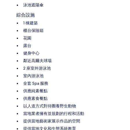
泳池遮陽傘
綜合設施
1 棟建築
櫃台保險箱
花園
露台
健身中心
鄰近高爾夫球場
2 座室外游泳池
室內游泳池
全套 Spa 服務
供應純素餐點
供應素食餐點
以人道方式對待圈養野生動物
當地業者擁有並規劃的行程和活動
提供當地藝術家展示作品的空間
提供當地文化和生態系統教育