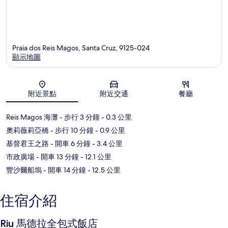
Praia dos Reis Magos, Santa Cruz, 9125-024
顯示地圖
地圖
附近景點
附近交通
餐廳
Reis Magos 海灘
- 步行 3 分鐘
- 0.3 公里
奧莉薇莉亞橋
- 步行 10 分鐘
- 0.9 公里
基督君王之路
- 開車 6 分鐘
- 3.4 公里
市政廣場
- 開車 13 分鐘
- 12.1 公里
豐沙爾船塢
- 開車 14 分鐘
- 12.5 公里
住宿介紹
Riu 馬德拉全包式飯店