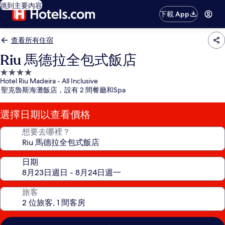
跳到主要內容
下載 App
查看所有住宿
Riu 馬德拉全包式飯店
4.0
Hotel Riu Madeira - All Inclusive
星
聖克魯斯海灘飯店，設有 2 間餐廳和Spa
級
住
選擇日期以查看價格
宿
想要去哪裡？
日期
旅客