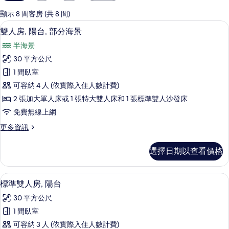
用
的
顯示 8 間客房 (共 8 間)
客
雙人房, 陽台, 部分海景 | 客房景觀
顯
5
雙人房, 陽台, 部分海景
房
示
篩
半海景
雙
選
30 平方公尺
人
條
1 間臥室
房,
件
可容納 4 人 (依實際入住人數計費)
陽
2 張加大單人床或 1 張特大雙人床和 1 張標準雙人沙發床
台,
免費無線上網
部
更
更多資訊
分
多
海
雙
選擇日期以查看價格
人
景
房,
的
陽
客房景觀
顯
5
台,
標準雙人房, 陽台
所
示
部
有
30 平方公尺
分
標
海
相
1 間臥室
準
景
片
可容納 3 人 (依實際入住人數計費)
的