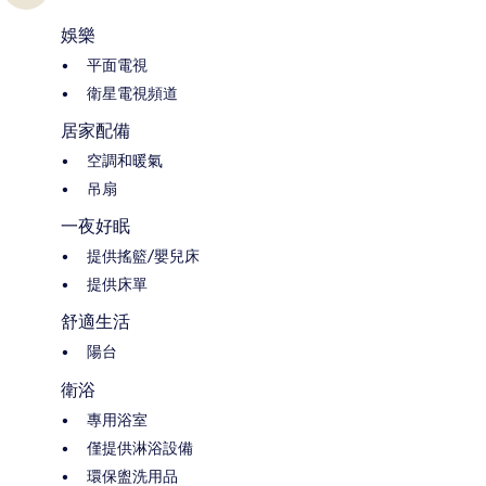
娛樂
平面電視
衛星電視頻道
居家配備
空調和暖氣
吊扇
一夜好眠
提供搖籃/嬰兒床
提供床單
舒適生活
陽台
衛浴
專用浴室
僅提供淋浴設備
環保盥洗用品