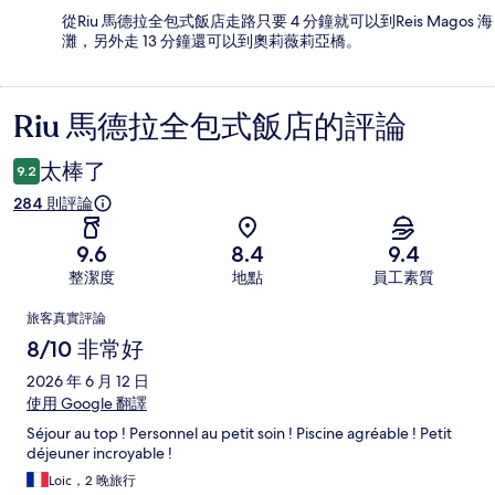
從Riu 馬德拉全包式飯店走路只要 4 分鐘就可以到Reis Magos 海
灘，另外走 13 分鐘還可以到奧莉薇莉亞橋。
Riu 馬德拉全包式飯店的評論
評
論
太棒了
9.2
284 則評論
9.6
8.4
9.4
整潔度
地點
員工素質
評
旅客真實評論
論
8/10 非常好
2026 年 6 月 12 日
使用 Google 翻譯
Séjour au top ! Personnel au petit soin ! Piscine agréable ! Petit
déjeuner incroyable !
Loic，2 晚旅行