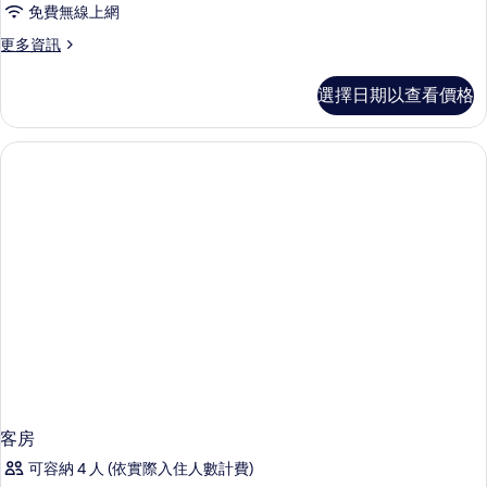
免費無線上網
更
更多資訊
多
客
選擇日期以查看價格
房
的
詳
情
客房
可容納 4 人 (依實際入住人數計費)