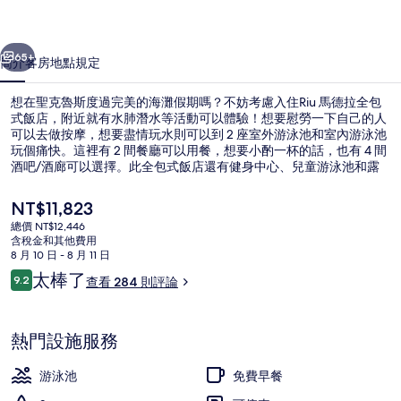
式
一個
下一個
飯
65+
簡介
客房
地點
規定
店
想在聖克魯斯度過完美的海灘假期嗎？不妨考慮入住Riu 馬德拉全包
的
式飯店，附近就有水肺潛水等活動可以體驗！想要慰勞一下自己的人
相
可以去做按摩，想要盡情玩水則可以到 2 座室外游泳池和室內游泳池
玩個痛快。這裡有 2 間餐廳可以用餐，想要小酌一杯的話，也有 4 間
片
酒吧/酒廊可以選擇。此全包式飯店還有健身中心、兒童游泳池和露
台。旅客都對住宿的友善員工讚不絕口。
集
目
NT$11,823
前
總價 NT$12,446
的
含稅金和其他費用
室內游泳池和2 座室外游泳池，提供泳
價
8 月 10 日 - 8 月 11 日
格
評
太棒了
9.2
查看 284 則評論
是
9.2 分，滿分 10 分，
論
NT$11,823
熱門設施服務
游泳池
免費早餐