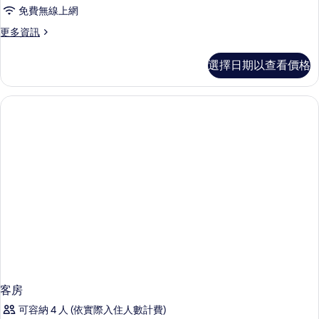
台,
免費無線上網
海
更
更多資訊
景
多
的
雙
選擇日期以查看價格
人
所
房,
有
陽
台,
相
海
片
景
的
詳
情
客房
可容納 4 人 (依實際入住人數計費)