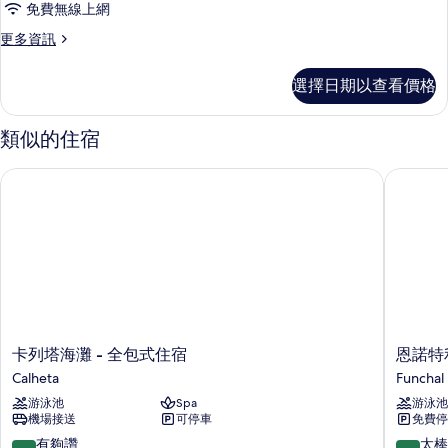
免費無線上網
更
更多資訊
多
客
選擇日期以查看價格
房
的
詳
類似的住宿
情
卡列塔海灘 - 全包式住宿
恩諾特利
卡
恩
卡列塔海灘 - 全包式住宿
恩諾特
列
諾
Calheta
Funchal
塔
特
游泳池
Spa
游泳池
海
利
機場接送
可停車
免費停
灘
多
-
全
8.8
9.0
有夠讚
太棒