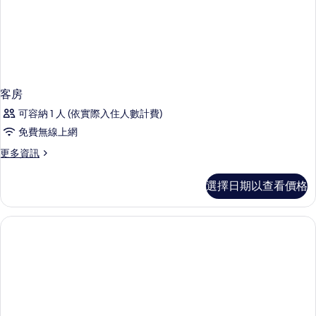
客房
可容納 1 人 (依實際入住人數計費)
免費無線上網
更
更多資訊
多
客
選擇日期以查看價格
房
的
詳
情