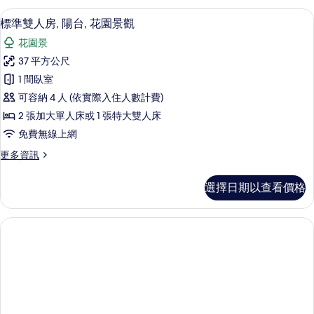
有
房,
迷你吧、熨斗/熨衣板、免費無線上網
顯
2
陽
標準雙人房, 陽台, 花園景觀
相
示
台
片
花園景
的
標
詳
37 平方公尺
準
情
1 間臥室
雙
可容納 4 人 (依實際入住人數計費)
人
2 張加大單人床或 1 張特大雙人床
房,
免費無線上網
陽
更
更多資訊
台,
多
花
標
選擇日期以查看價格
準
園
雙
景
人
房,
觀
陽
的
台,
花
所
園
有
景
觀
相