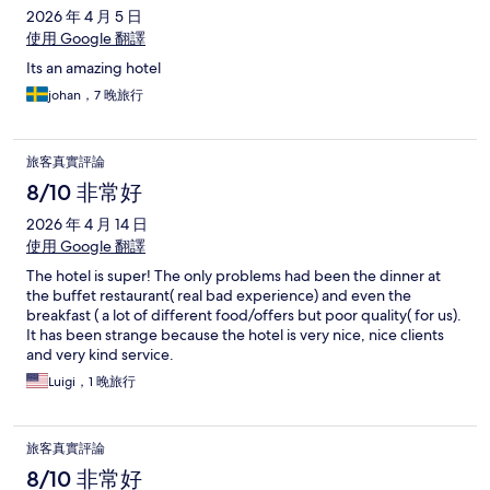
2026 年 4 月 5 日
使用 Google 翻譯
Its an amazing hotel
johan，7 晚旅行
旅客真實評論
8/10 非常好
2026 年 4 月 14 日
使用 Google 翻譯
The hotel is super! The only problems had been the dinner at
the buffet restaurant( real bad experience) and even the
breakfast ( a lot of different food/offers but poor quality( for us).
It has been strange because the hotel is very nice, nice clients
and very kind service.
Luigi，1 晚旅行
旅客真實評論
8/10 非常好