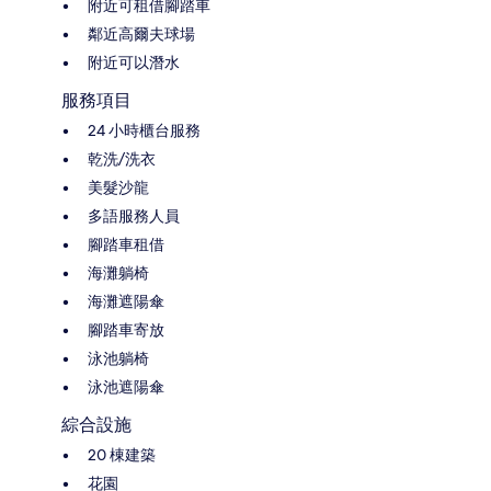
附近可租借腳踏車
鄰近高爾夫球場
附近可以潛水
服務項目
24 小時櫃台服務
乾洗/洗衣
美髮沙龍
多語服務人員
腳踏車租借
海灘躺椅
海灘遮陽傘
腳踏車寄放
泳池躺椅
泳池遮陽傘
綜合設施
20 棟建築
花園