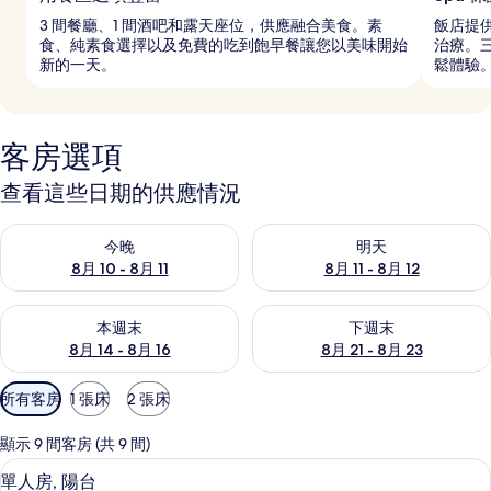
3 間餐廳、1 間酒吧和露天座位，供應融合美食。素
飯店提供
食、純素食選擇以及免費的吃到飽早餐讓您以美味開始
治療。
新的一天。
鬆體驗
客房選項
查看這些日期的供應情況
查看今晚 (8月 10 - 8月 11) 的供應情況
查看明天 (8月 11 - 8月 12) 
今晚
明天
8月 10 - 8月 11
8月 11 - 8月 12
查看本週末 (8月 14 - 8月 16) 的供應情況
查看下週末 (8月 21 - 8月 23
本週末
下週末
8月 14 - 8月 16
8月 21 - 8月 23
可
所有客房
1 張床
2 張床
用
的
顯示 9 間客房 (共 9 間)
客
迷你吧、熨斗/熨衣板、免費無線上網
顯
2
單人房, 陽台
房