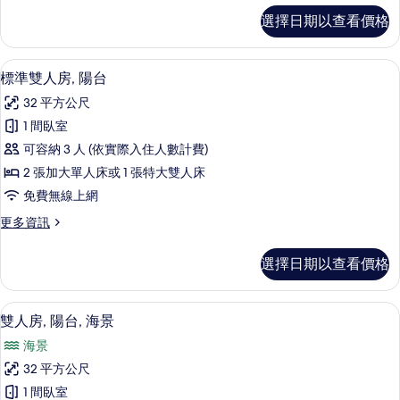
海
雙
選擇日期以查看價格
人
景
房,
的
陽
迷你吧、熨斗/熨衣板、免費無線上網
顯
4
台,
標準雙人房, 陽台
所
示
部
有
32 平方公尺
分
標
海
相
1 間臥室
準
景
片
可容納 3 人 (依實際入住人數計費)
的
雙
詳
2 張加大單人床或 1 張特大雙人床
人
情
免費無線上網
房,
更
更多資訊
陽
多
台
標
選擇日期以查看價格
準
的
雙
所
人
雙人房, 陽台, 海景 | 迷你吧、熨斗
顯
2
房,
雙人房, 陽台, 海景
有
示
陽
相
海景
台
雙
的
片
32 平方公尺
人
詳
1 間臥室
情