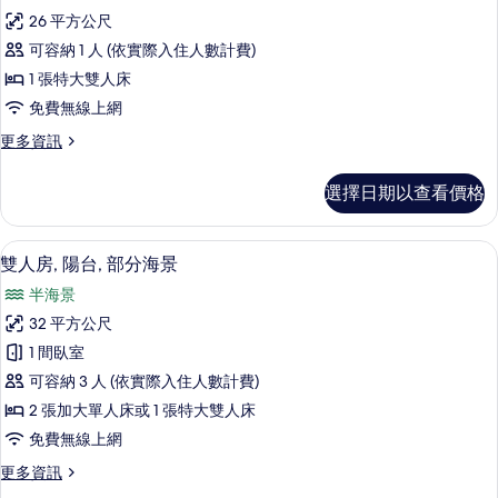
示
篩
26 平方公尺
單
選
可容納 1 人 (依實際入住人數計費)
人
條
1 張特大雙人床
房,
件
免費無線上網
陽
更
更多資訊
台
多
的
單
選擇日期以查看價格
人
所
房,
有
陽
迷你吧、熨斗/熨衣板、免費無線上網
顯
2
台
雙人房, 陽台, 部分海景
相
示
的
片
半海景
詳
雙
情
32 平方公尺
人
1 間臥室
房,
可容納 3 人 (依實際入住人數計費)
陽
2 張加大單人床或 1 張特大雙人床
台,
免費無線上網
部
更
更多資訊
分
多