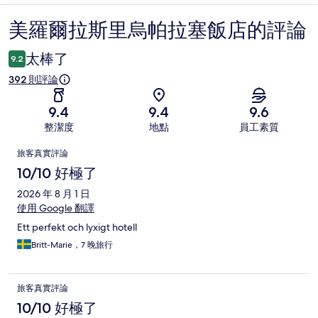
美羅爾拉斯里烏帕拉塞飯店的評論
評
論
太棒了
9.2
392 則評論
9.4
9.4
9.6
整潔度
地點
員工素質
評
旅客真實評論
論
10/10 好極了
2026 年 8 月 1 日
使用 Google 翻譯
Ett perfekt och lyxigt hotell
Britt-Marie，7 晚旅行
旅客真實評論
10/10 好極了