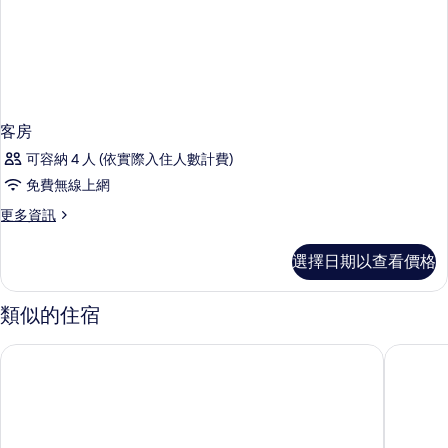
客房
可容納 4 人 (依實際入住人數計費)
免費無線上網
更
更多資訊
多
客
選擇日期以查看價格
房
的
詳
類似的住宿
情
里烏宮殿綠洲飯店
洛普森梅