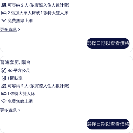
房,
可容納 2 人 (依實際入住人數計費)
陽
2 張加大單人床或 1 張特大雙人床
台,
免費無線上網
海
更
更多資訊
景
多
的
雙
選擇日期以查看價格
人
所
房,
有
陽
迷你吧、熨斗/熨衣板、免費無線上網
顯
2
台,
普通套房, 陽台
相
示
海
片
46 平方公尺
景
普
的
1 間臥室
通
詳
可容納 2 人 (依實際入住人數計費)
情
套
1 張特大雙人床
房,
免費無線上網
陽
更
更多資訊
台
多
的
普
選擇日期以查看價格
通
所
套