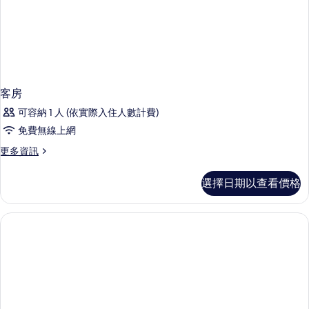
的
片
詳
情
客房
可容納 1 人 (依實際入住人數計費)
免費無線上網
更
更多資訊
多
客
選擇日期以查看價格
房
的
詳
情