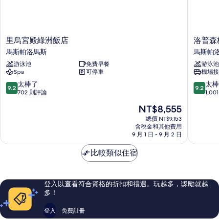
里
洛
里烏宮殿綠洲飯店
洛普森
烏
普
馬斯帕洛馬斯
馬斯帕
宮
森
游泳池
免費早餐
游泳池
殿
梅
Spa
可停車
機場接
綠
羅
洲
那
9.2
9.2
太棒了
太棒
9.2
9.2
飯
瑞
分，
分，
702 則評論
1,0
店
斯
滿
滿
現
NT$8,555
馬
海
分
分
在
斯
岸
10
10
總價 NT$9,153
價
帕
含稅金和其他費用
度
分，
分，
格
9 月 1 日 - 9 月 2 日
洛
假
太
太
為
馬
村
棒
棒
NT$8,555
比較類似住宿
斯
及
了，
了，
水
702
1,001
療
則
則
中
評
評
登入以查看符合資格的折扣和禮遇。玩越多，獎勵就越
心
論
論
多！
馬
斯
登入
免費註冊
帕