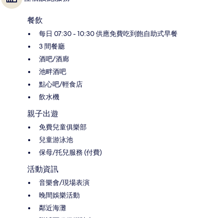
餐飲
每日 07:30 - 10:30 供應免費吃到飽自助式早餐
3 間餐廳
酒吧/酒廊
池畔酒吧
點心吧/輕食店
飲水機
親子出遊
免費兒童俱樂部
兒童游泳池
保母/托兒服務 (付費)
活動資訊
音樂會/現場表演
晚間娛樂活動
鄰近海灘