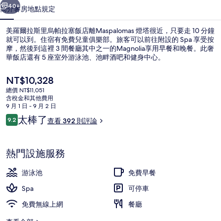
帕
40+
簡介
客房
地點
規定
拉
美羅爾拉斯里烏帕拉塞飯店離Maspalomas 燈塔很近，只要走 10 分鐘
塞
就可以到。住宿有免費兒童俱樂部。旅客可以前往附設的 Spa 享受按
摩，然後到這裡 3 間餐廳其中之一的Magnolia享用早餐和晚餐。此奢
飯
華飯店還有 5 座室外游泳池、池畔酒吧和健身中心。
店
目
NT$10,328
的
前
總價 NT$11,051
的
相
含稅金和其他費用
價
9 月 1 日 - 9 月 2 日
5 座室外游泳池，提供泳池遮陽傘和日
片
格
評
太棒了
9.2
查看 392 則評論
是
9.2 分，滿分 10 分，
論
集
NT$10,328
熱門設施服務
游泳池
免費早餐
Spa
可停車
免費無線上網
餐廳