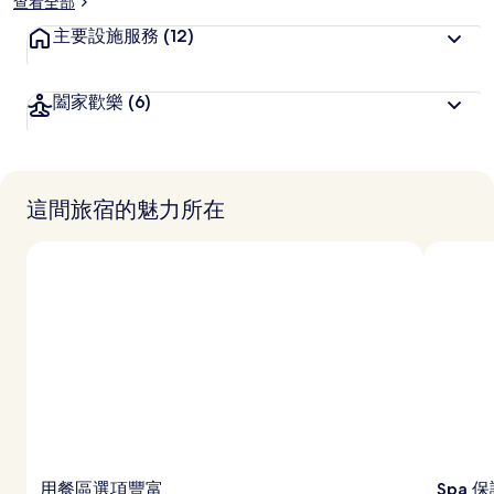
查看全部
主要設施服務
(12)
闔家歡樂
(6)
這間旅宿的魅力所在
用餐區選項豐富
Spa 