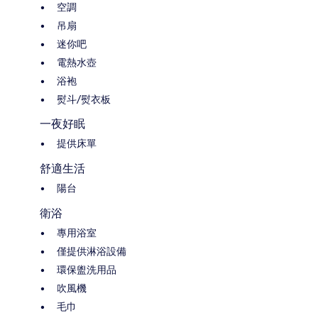
空調
吊扇
迷你吧
電熱水壺
浴袍
熨斗/熨衣板
一夜好眠
提供床單
舒適生活
陽台
衛浴
專用浴室
僅提供淋浴設備
環保盥洗用品
吹風機
毛巾