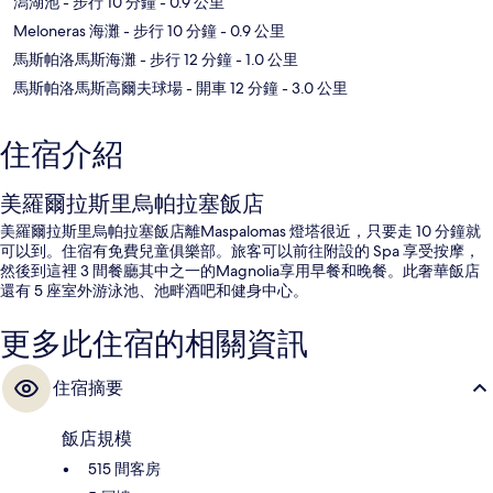
潟湖池
- 步行 10 分鐘
- 0.9 公里
Meloneras 海灘
- 步行 10 分鐘
- 0.9 公里
馬斯帕洛馬斯海灘
- 步行 12 分鐘
- 1.0 公里
馬斯帕洛馬斯高爾夫球場
- 開車 12 分鐘
- 3.0 公里
住宿介紹
美羅爾拉斯里烏帕拉塞飯店
美羅爾拉斯里烏帕拉塞飯店離Maspalomas 燈塔很近，只要走 10 分鐘就
可以到。住宿有免費兒童俱樂部。旅客可以前往附設的 Spa 享受按摩，
然後到這裡 3 間餐廳其中之一的Magnolia享用早餐和晚餐。此奢華飯店
還有 5 座室外游泳池、池畔酒吧和健身中心。
更多此住宿的相關資訊
住宿摘要
飯店規模
515 間客房