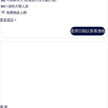
可容納 4 人 (依實際入住人數計費)
人
1
泳
床,
1 張特大雙人床
張
陽
池
免費無線上網
台,
特
景
泳
更
更多資訊
大
池
多
觀
雙
景
套
的
選擇日期以查看價格
觀
房,
人
的
所
1
床
詳
張
有
情
特
(Pool
相
大
Suite)
雙
片
的
人
床
所
(Pool
有
Suite)
相
的
詳
片
情
客房