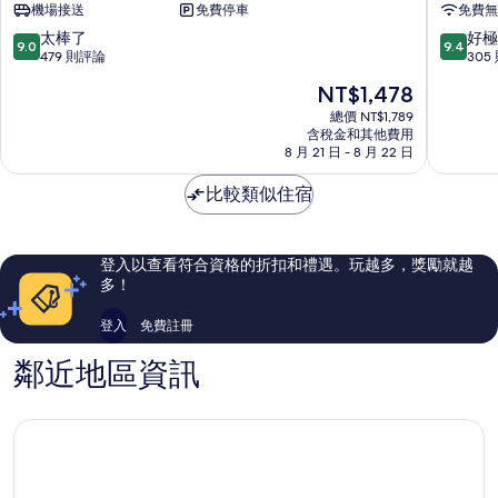
機場接送
免費停車
免費無
平
萬
房、
豪
9.0
9.4
太棒了
好極
9.0
9.4
別
雅
分，
分，
479 則評論
305
墅
樂
滿
滿
現
NT$1,478
及
軒
分
分
在
度
飯
10
10
總價 NT$1,789
價
假
含稅金和其他費用
店
分，
分，
格
8 月 21 日 - 8 月 22 日
村
庫
太
好
為
庫
塔
棒
極
NT$1,478
比較類似住宿
塔
市
了，
了，
市
中
479
305
中
心
則
則
心
評
評
登入以查看符合資格的折扣和禮遇。玩越多，獎勵就越
論
論
多！
登入
免費註冊
鄰近地區資訊