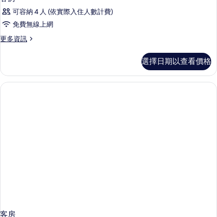
可容納 4 人 (依實際入住人數計費)
免費無線上網
更
更多資訊
多
客
選擇日期以查看價格
房
的
詳
情
客房