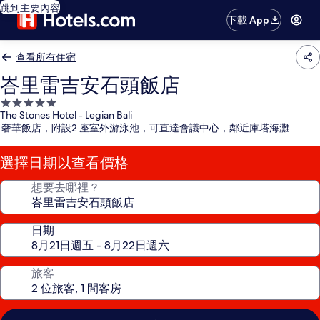
跳到主要內容
下載 App
查看所有住宿
峇里雷吉安石頭飯店
5.0
The Stones Hotel - Legian Bali
星
奢華飯店，附設2 座室外游泳池，可直達會議中心，鄰近庫塔海灘
級
住
選擇日期以查看價格
宿
想要去哪裡？
日期
旅客