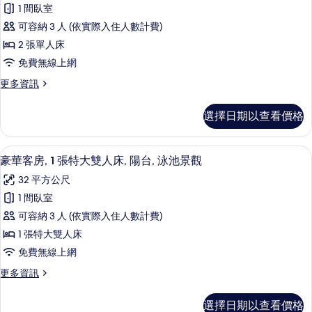
豪
的
大
1 間臥室
華
雙
所
可容納 3 人 (依實際入住人數計費)
人
客
有
床
2 張單人床
房,
的
相
免費無線上網
詳
2
片
情
更
更多資訊
張
多
單
豪
選擇日期以查看價格
華
人
客
床
房,
豪華客房, 1 張特大雙人床, 陽台, 泳池景
顯
4
2
的
豪華客房, 1 張特大雙人床, 陽台, 泳池景觀
示
張
所
32 平方公尺
單
豪
有
人
1 間臥室
華
床
相
可容納 3 人 (依實際入住人數計費)
的
客
片
詳
1 張特大雙人床
房,
情
免費無線上網
1
更
更多資訊
張
多
特
豪
選擇日期以查看價格
華