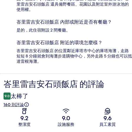
里雷吉安石頭飯店 還具備野餐區、花園以及附近室外游泳池的
使用權。
峇里雷吉安石頭飯店 內部或附近是否有餐廳？
是的，此住宿附設 2 間餐廳。
峇里雷吉安石頭飯店 附近的環境怎麼樣？
峇里雷吉安石頭飯店 的位置鄰近庫塔市中心的庫塔海灘，走路
短短 8 分鐘就會到海灘步道購物中心，另外走路 5 分鐘也可以抵
達雷根海灘。
峇里雷吉安石頭飯店 的評論
評
論
太棒了
9.0
160 則評論
9.2
9.0
9.6
整潔度
設施服務
員工素質