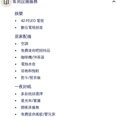
客房設施服務
娛樂
42 吋LED 電視
數位電視頻道
居家配備
空調
免費迷你吧招待品
咖啡機/沖茶器
電熱水壺
浴袍和拖鞋
熨斗/熨衣板
一夜好眠
多款枕頭選擇
遮光布/窗簾
開夜床服務
免費提供搖籃/嬰兒床