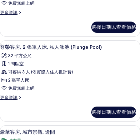
泳
觀
免費無線上網
池
1
的
景
更
更多資訊
張
觀
多
所
特
的
尊
有
選擇日期以查看價格
詳
榮
大
情
相
客
雙
房,
片
尊榮客房, 2 張單人床, 私人泳池 (Plunge 
顯
5
1
人
尊榮客房, 2 張單人床, 私人泳池 (Plunge Pool)
示
張
床
32 平方公尺
特
尊
(Plunge
大
1 間臥室
榮
雙
Pool)
可容納 3 人 (依實際入住人數計費)
人
客
的
床
2 張單人床
房,
所
(Plunge
免費無線上網
Pool)
2
有
的
更
更多資訊
張
相
詳
多
單
情
尊
片
選擇日期以查看價格
榮
人
客
床,
房,
豪華客房, 城市景觀, 邊間 | 城市景
顯
5
2
私
豪華客房, 城市景觀, 邊間
示
張