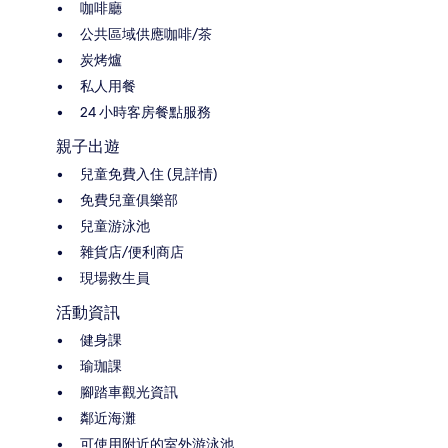
咖啡廳
公共區域供應咖啡/茶
炭烤爐
私人用餐
24 小時客房餐點服務
親子出遊
兒童免費入住 (見詳情)
免費兒童俱樂部
兒童游泳池
雜貨店/便利商店
現場救生員
活動資訊
健身課
瑜珈課
腳踏車觀光資訊
鄰近海灘
可使用附近的室外游泳池