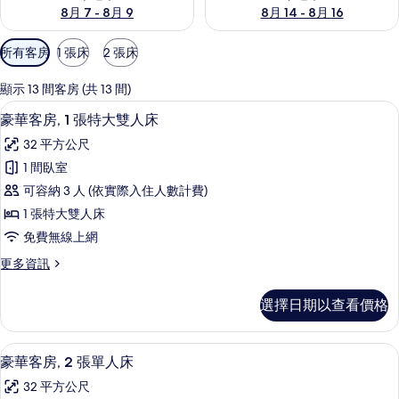
8月 7 - 8月 9
8月 14 - 8月 16
可
所有客房
1 張床
2 張床
用
的
顯示 13 間客房 (共 13 間)
客
豪華客房, 1 張特大雙人床 | 客房景觀
顯
4
豪華客房, 1 張特大雙人床
房
示
篩
32 平方公尺
豪
選
1 間臥室
華
條
可容納 3 人 (依實際入住人數計費)
客
件
1 張特大雙人床
房,
免費無線上網
1
更
更多資訊
張
多
特
豪
選擇日期以查看價格
華
大
客
雙
房,
豪華客房, 2 張單人床 | 客房景觀
顯
4
1
人
豪華客房, 2 張單人床
示
張
床
32 平方公尺
特