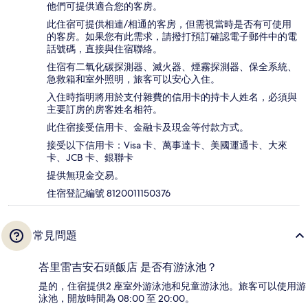
他們可提供適合您的客房。
此住宿可提供相連/相通的客房，但需視當時是否有可使用
的客房。如果您有此需求，請撥打預訂確認電子郵件中的電
話號碼，直接與住宿聯絡。
住宿有二氧化碳探測器、滅火器、煙霧探測器、保全系統、
急救箱和室外照明，旅客可以安心入住。
入住時指明將用於支付雜費的信用卡的持卡人姓名，必須與
主要訂房的房客姓名相符。
此住宿接受信用卡、金融卡及現金等付款方式。
接受以下信用卡：Visa 卡、萬事達卡、美國運通卡、大來
卡、JCB 卡、銀聯卡
提供無現金交易。
住宿登記編號 8120011150376
常見問題
峇里雷吉安石頭飯店 是否有游泳池？
是的，住宿提供2 座室外游泳池和兒童游泳池。旅客可以使用游
泳池，開放時間為 08:00 至 20:00。