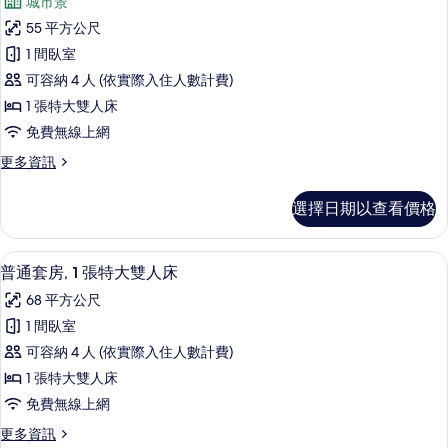
人
城市景
單
豪
泳
人
55 平方公尺
華
床,
池
1 間臥室
私
客
(Plunge
人
可容納 4 人 (依實際入住人數計費)
房,
泳
Pool)
1 張特大雙人床
池
城
的
免費無線上網
(Plunge
市
所
Pool)
更
更多資訊
的
景
有
多
詳
觀,
豪
相
情
選擇日期以查看價格
華
邊
片
客
間
房,
普通套房, 1 張特大雙人床 | 客房景觀
顯
4
城
普通套房, 1 張特大雙人床
的
示
市
所
68 平方公尺
景
普
觀,
有
1 間臥室
通
邊
相
可容納 4 人 (依實際入住人數計費)
間
套
的
片
1 張特大雙人床
房,
詳
免費無線上網
情
1
更
更多資訊
張