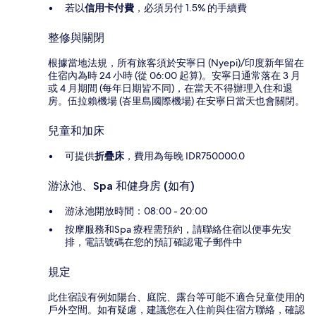
若以
信用卡付費
，必須另付 1.5% 的手續費
整修與關閉
根據當地法規，所有旅客須於安寧日 (Nyepi)/印度新年留在
住宿內為時 24 小時 (從 06:00 起算)。安寧日通常落在 3 月
或 4 月期間 (每年日期皆不同)，在當天不得辦理入住和退
房。伍拉賴機場 (峇里島國際機場) 在安寧日當天也會關閉。
兒童和加床
可提供
折疊床
，費用為每晚 IDR750000.0
游泳池、Spa 和健身房 (如有)
游泳池開放時間：08:00 - 20:00
按摩服務和Spa 療程需預約，請聯絡住宿以便事先安
排，電話號碼在您的預訂確認電子郵件中
規定
此住宿設有例如陽台、庭院、露台等可能不適合兒童使用的
戶外空間。如有疑慮，建議您在入住前與住宿方聯絡，確認