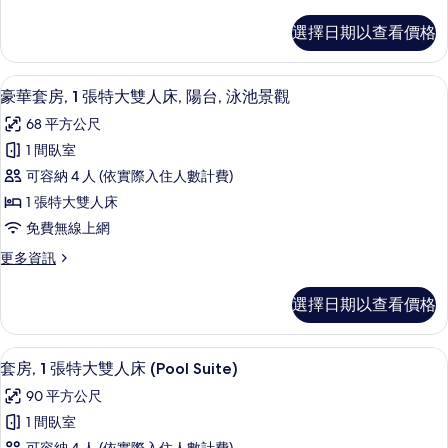
多
特
普
選擇日期以查看價格
通
大
套
雙
房,
豪華套房, 1 張特大雙人床, 陽台, 泳池景
顯
5
1
人
豪華套房, 1 張特大雙人床, 陽台, 泳池景觀
示
張
床
68 平方公尺
特
豪
的
大
1 間臥室
華
雙
所
可容納 4 人 (依實際入住人數計費)
人
套
有
床
1 張特大雙人床
房,
的
相
免費無線上網
詳
1
片
情
更
更多資訊
張
多
特
豪
選擇日期以查看價格
華
大
套
雙
房,
套房, 1 張特大雙人床 (Pool Suite) | 
顯
5
1
人
套房, 1 張特大雙人床 (Pool Suite)
示
張
床,
90 平方公尺
特
套
陽
大
1 間臥室
房,
雙
台,