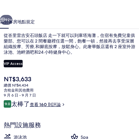
頭
一個
下一個
飯
92+
簡介
客房
地點
規定
店
從峇里雷吉安石頭飯店 走一下就可以到庫塔海灘，住宿有免費兒童俱
的
樂部。您可以在 2 間餐廳裡任選一間，飽餐一頓，然後再去享受深層
組織按摩、芳療,和腳底按摩，放鬆身心。此奢華飯店還有 2 座室外游
相
泳池、池畔酒吧和24 小時健身中心。
片
VIP Access
集
目
NT$3,633
前
總價 NT$4,434
2 座室外游泳池，開放時間為 08:00 至
的
含稅金和其他費用
價
9 月 6 日 - 9 月 7 日
格
評
太棒了
9.0
查看 160 則評論
是
9.0 分，滿分 10 分，
論
NT$3,633
熱門設施服務
游泳池
Spa