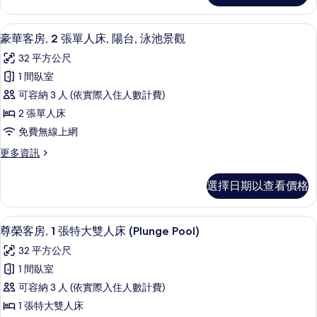
大
客
雙
房,
豪華客房, 2 張單人床, 陽台, 泳池景觀 
顯
4
1
人
豪華客房, 2 張單人床, 陽台, 泳池景觀
示
張
床,
32 平方公尺
特
豪
陽
大
1 間臥室
華
雙
台,
可容納 3 人 (依實際入住人數計費)
人
客
泳
床,
2 張單人床
房,
陽
池
免費無線上網
台,
2
景
泳
更
更多資訊
張
池
多
觀
單
景
豪
的
選擇日期以查看價格
觀
華
人
的
所
客
床,
詳
房,
有
尊榮客房, 1 張特大雙人床 (Plunge Pool
顯
情
5
2
陽
尊榮客房, 1 張特大雙人床 (Plunge Pool)
相
示
張
台,
32 平方公尺
單
片
尊
泳
人
1 間臥室
榮
床,
池
可容納 3 人 (依實際入住人數計費)
陽
客
景
台,
1 張特大雙人床
房,