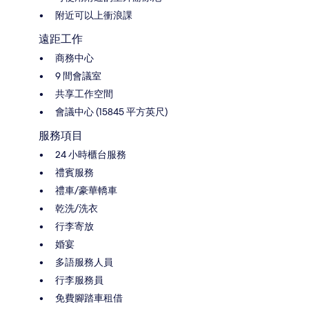
附近可以上衝浪課
遠距工作
商務中心
9 間會議室
共享工作空間
會議中心 (15845 平方英尺)
服務項目
24 小時櫃台服務
禮賓服務
禮車/豪華轎車
乾洗/洗衣
行李寄放
婚宴
多語服務人員
行李服務員
免費腳踏車租借