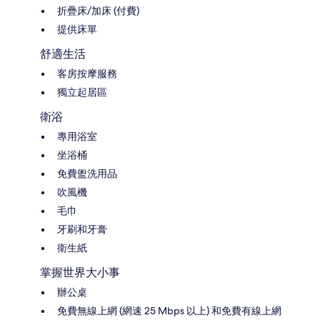
折疊床/加床 (付費)
提供床單
舒適生活
客房按摩服務
獨立起居區
衛浴
專用浴室
坐浴桶
免費盥洗用品
吹風機
毛巾
牙刷和牙膏
衛生紙
掌握世界大小事
辦公桌
免費無線上網 (網速 25 Mbps 以上) 和免費有線上網