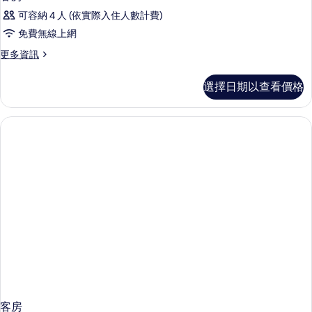
可容納 4 人 (依實際入住人數計費)
免費無線上網
更
更多資訊
多
客
選擇日期以查看價格
房
的
詳
情
客房