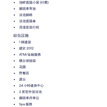
池畔遮陽小屋 (付費)
腳踏車寄放
泳池躺椅
泳池遮陽傘
浪漫套裝行程
綜合設施
1 棟建築
建於 2012
ATM/金融服務
櫃台保險箱
花園
野餐區
露台
24 小時健身中心
2 座室外游泳池
腳踏車停車位
Spa 服務