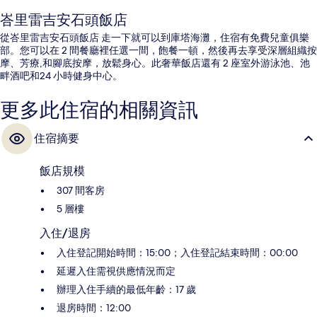
峇里雷吉安石頭飯店
從峇里雷吉安石頭飯店 走一下就可以到庫塔海灘，住宿有免費兒童俱樂
部。您可以在 2 間餐廳裡任選一間，飽餐一頓，然後再去享受深層組織按
摩、芳療,和腳底按摩，放鬆身心。此奢華飯店還有 2 座室外游泳池、池
畔酒吧和24 小時健身中心。
更多此住宿的相關資訊
住宿摘要
飯店規模
307 間客房
5 層樓
入住/退房
入住登記開始時間：15:00；入住登記結束時間：00:00
延遲入住需視供應情況而定
辦理入住手續的最低年齡：17 歲
退房時間：12:00