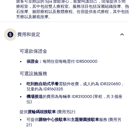
旅客可至附設的 Spa 放鬆身心，寵愛呵護自己，現場提供 5 間
療程室，其中包括雙人療程室。服務項目包括深層組織按摩、熱
石按摩、臉部療程以及敷體療程。住宿提供各式療程，其中包括
芳療以及腳底按摩。
費用和規定
可退款保證金
保證金：
每間住宿每晚需付 IDR500000
可選設施服務
吃到飽自助式早餐
需額外收費，成人約為 IDR320650，
兒童約為 IDR160325
機場接送
的費用為每輛車 IDR310000 (單程，共 3 個座
位)
提供
渡輪碼頭接駁車
(費用另計)
可提供
購物中心接駁車
和
主題樂園接駁車
服務 (費用另
計)