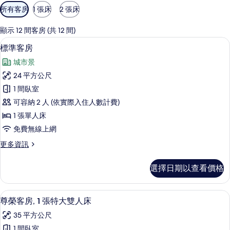
可
所有客房
1 張床
2 張床
用
的
顯示 12 間客房 (共 12 間)
客
低過敏寢具、客房內保險箱、書桌、筆
顯
6
標準客房
房
示
篩
城市景
標
選
24 平方公尺
準
條
1 間臥室
客
件
可容納 2 人 (依實際入住人數計費)
房
1 張單人床
的
免費無線上網
所
更
更多資訊
有
多
相
標
選擇日期以查看價格
準
片
客
房
低過敏寢具、客房內保險箱、書桌、筆
顯
5
的
尊榮客房, 1 張特大雙人床
示
詳
35 平方公尺
情
尊
1 間臥室