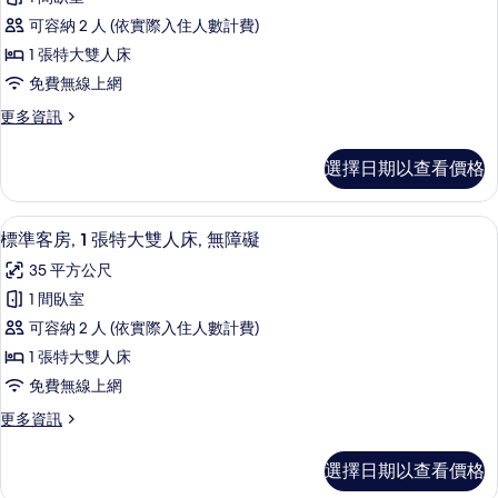
榮
可容納 2 人 (依實際入住人數計費)
客
1 張特大雙人床
房,
免費無線上網
1
更
更多資訊
張
多
特
尊
選擇日期以查看價格
榮
大
客
雙
房,
淋浴/浴缸二合一、環保盥洗用品、吹
顯
6
1
人
標準客房, 1 張特大雙人床, 無障礙
示
張
床
35 平方公尺
特
標
的
大
1 間臥室
準
雙
所
可容納 2 人 (依實際入住人數計費)
人
客
有
床
1 張特大雙人床
房,
的
相
免費無線上網
詳
1
片
情
更
更多資訊
張
多
特
標
選擇日期以查看價格
準
大
客