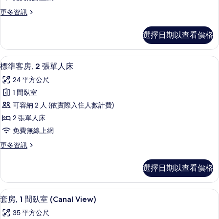
詳
1
片
情
更
更多資訊
張
多
特
尊
選擇日期以查看價格
榮
大
客
雙
房,
低過敏寢具、客房內保險箱、書桌、筆
顯
4
1
人
標準客房, 2 張單人床
示
張
床,
24 平方公尺
特
標
無
大
1 間臥室
準
雙
障
可容納 2 人 (依實際入住人數計費)
人
客
礙
床,
2 張單人床
房,
無
的
免費無線上網
障
2
所
礙
更
更多資訊
張
的
多
有
單
詳
標
相
選擇日期以查看價格
情
準
人
片
客
床
房,
套房, 1 間臥室 (Canal View) 
顯
8
2
的
套房, 1 間臥室 (Canal View)
示
張
所
35 平方公尺
單