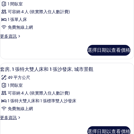
套
有
人
1 間臥室
房,
床
相
可容納 4 人 (依實際入住人數計費)
的
1
片
詳
1 張單人床
間
情
免費無線上網
臥
更
更多資訊
室
多
(Canal
套
選擇日期以查看價格
View)
房,
1
的
間
套房, 1 張特大雙人床和 1 張沙發床,
顯
所
12
臥
套房, 1 張特大雙人床和 1 張沙發床, 城市景觀
示
室
有
49 平方公尺
(Canal
套
相
View)
1 間臥室
房,
的
片
可容納 4 人 (依實際入住人數計費)
詳
1
情
1 張特大雙人床和 1 張標準雙人沙發床
張
免費無線上網
特
更
更多資訊
大
多
雙
套
選擇日期以查看價格
房,