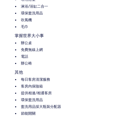
淋浴/浴缸二合一
環保盥洗用品
吹風機
毛巾
掌握世界大小事
辦公桌
免費無線上網
電話
辦公椅
其他
每日客房清潔服務
客房內保險箱
提供相連/相通客房
環保盥洗用品
盥洗用品採大瓶裝分配器
節能開關