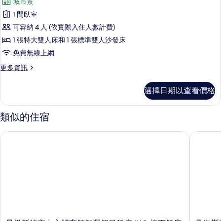
城市景
情
相
套
1 間臥室
片
房,
可容納 4 人 (依實際入住人數計費)
1
1 張特大雙人床和 1 張標準雙人沙發床
張
免費無線上網
特
更
更多資訊
大
多
雙
套
選擇日期以查看價格
房,
人
1
床
張
類似的住宿
特
和
大
1
曼徹斯特市中心體育館智選假日飯店 IHG 旗下飯店
曼徹斯特
雙
張
人
床
沙
和
發
1
張
床
沙
的
發
床
所
的