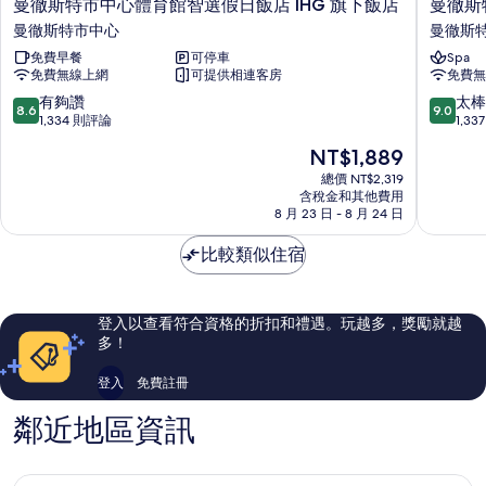
曼
曼
有
曼徹斯特市中心體育館智選假日飯店 IHG 旗下飯店
曼徹斯
詳
徹
徹
曼徹斯特市中心
曼徹斯
相
情
斯
斯
免費早餐
可停車
Spa
片
特
特
免費無線上網
可提供相連客房
免費無
市
萬
中
豪
8.6
9.0
有夠讚
太棒
8.6
9.0
心
皮
分，
分，
1,334 則評論
1,3
體
卡
滿
滿
現
NT$1,889
育
迪
分
分
在
館
利
10
10
總價 NT$2,319
價
智
含稅金和其他費用
飯
分，
分，
格
8 月 23 日 - 8 月 24 日
選
店
有
太
為
假
曼
夠
棒
NT$1,889
比較類似住宿
日
徹
讚，
了，
飯
斯
1,334
1,337
店
特
則
則
IHG
市
評
評
登入以查看符合資格的折扣和禮遇。玩越多，獎勵就越
旗
中
論
論
多！
下
心
飯
登入
免費註冊
店
曼
鄰近地區資訊
徹
斯
特