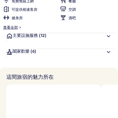
免費無線上網
餐廳
集
可提供相連客房
空調
健身房
酒吧
查看全部
主要設施服務
(12)
闔家歡樂
(6)
這間旅宿的魅力所在