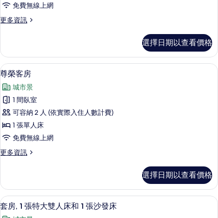
免費無線上網
特
更
更多資訊
大
多
雙
套
選擇日期以查看價格
房,
人
1
床
張
低過敏寢具、客房內保險箱、書桌、筆
顯
3
特
和
尊榮客房
示
大
1
城市景
雙
尊
張
人
1 間臥室
榮
床
沙
可容納 2 人 (依實際入住人數計費)
和
客
發
1
1 張單人床
房
張
床,
免費無線上網
沙
的
無
發
更
更多資訊
所
床,
障
多
無
有
尊
礙
選擇日期以查看價格
障
榮
相
的
礙
客
片
的
房
所
套房, 1 張特大雙人床和 1 張沙發床
顯
詳
9
的
套房, 1 張特大雙人床和 1 張沙發床
有
情
示
詳