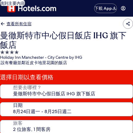
跳到主要內容
下載 App
查看所有住宿
曼徹斯特市中心假日飯店 IHG 旗下
飯店
4.0
Holiday Inn Manchester - City Centre by IHG
星
設有餐廳並鄰近皮卡地里花園的飯店
級
住
選擇日期以查看價格
宿
想要去哪裡？
日期
旅客