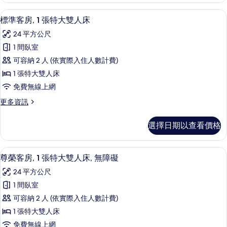
雙
房,
低過敏寢具、客房內保險箱、書桌、筆
顯
5
1
人
標準客房, 1 張特大雙人床
示
張
床,
24 平方公尺
特
標
無
大
1 間臥室
準
雙
障
可容納 2 人 (依實際入住人數計費)
人
客
礙
床,
1 張特大雙人床
房,
無
的
免費無線上網
障
1
所
礙
更
更多資訊
張
的
多
有
特
詳
標
相
選擇日期以查看價格
情
準
大
片
客
雙
房,
淋浴/浴缸二合一、環保盥洗用品、吹
顯
7
1
人
尊榮客房, 1 張特大雙人床, 無障礙
示
張
床
24 平方公尺
特
尊
的
大
1 間臥室
榮
雙
所
可容納 2 人 (依實際入住人數計費)
人
客
有
床
1 張特大雙人床
房,
的
相
免費無線上網