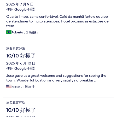
2026 年 7 月 9 日
使用 Google 翻譯
Quarto limpo, cama confortável. Café da manhã farto e equipe
de atendimento muito atenciosa. Hotel próximo às estações de
trem.
Roberto，2 晚旅行
旅客真實評論
10/10 好極了
2026 年 6 月 10 日
使用 Google 翻譯
Jose gave us a great welcome and suggestions for seeing the
town. Wonderful location and very satisfying breakfast.
Kristin，1 晚旅行
旅客真實評論
10/10 好極了