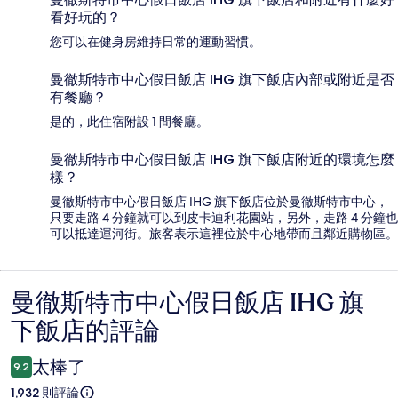
看好玩的？
您可以在健身房維持日常的運動習慣。
曼徹斯特市中心假日飯店 IHG 旗下飯店內部或附近是否
有餐廳？
是的，此住宿附設 1 間餐廳。
曼徹斯特市中心假日飯店 IHG 旗下飯店附近的環境怎麼
樣？
曼徹斯特市中心假日飯店 IHG 旗下飯店位於曼徹斯特市中心，
只要走路 4 分鐘就可以到皮卡迪利花園站，另外，走路 4 分鐘也
可以抵達運河街。旅客表示這裡位於中心地帶而且鄰近購物區。
曼徹斯特市中心假日飯店 IHG 旗
評
下飯店的評論
論
太棒了
9.2
1,932 則評論