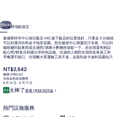
中
心
一個
下一個
假
164+
簡介
客房
地點
規定
日
曼徹斯特市中心假日飯店 IHG 旗下飯店的位置很好，只要走 5 分鐘就
飯
可以到運河街和皮卡地里花園。您在健身中心揮灑完汗水後，可以到
咖啡廳吃點東西或去酒吧/酒廊小酌幾杯放鬆一下。此住宿還有附設
店
點心吧/輕食店和露台等特色設施。住過的人都對住宿的友善員工和
IHG
早餐讚不絕口。住宿離大眾運輸工具不遠，走路到皮卡迪利花園站只
要 4 分鐘，到莫斯利街站也只要 6 分鐘。
旗
目
NT$2,542
下
前
總價 NT$3,103
的
含稅金和其他費用
飯
住宿內酒吧
價
8 月 16 日 - 8 月 17 日
格
評
店
太棒了
9.2
查看 1,932 則評論
是
9.2 分，滿分 10 分，
論
NT$2,542
的
相
熱門設施服務
片