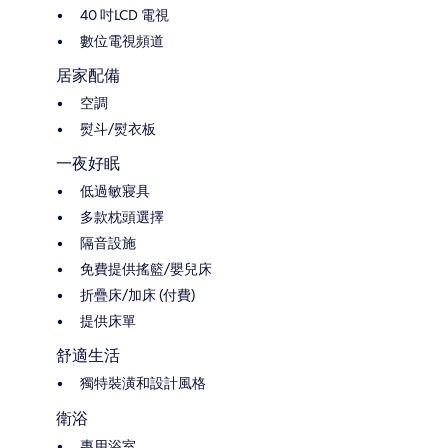
40 吋LCD 電視
數位電視頻道
居家配備
空調
熨斗/熨衣板
一夜好眠
低過敏寢具
多款枕頭選擇
隔音設施
免費提供搖籃/嬰兒床
折疊床/加床 (付費)
提供床單
舒適生活
獨特裝潢和設計風格
衛浴
專用浴室