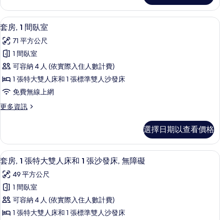
人
1
床
張
套房, 1 間臥室 | 低過敏寢具、客房
顯
7
特
和
套房, 1 間臥室
示
大
1
71 平方公尺
雙
套
張
人
1 間臥室
房,
床
沙
可容納 4 人 (依實際入住人數計費)
和
1
發
1
1 張特大雙人床和 1 張標準雙人沙發床
間
張
床,
免費無線上網
沙
臥
城
發
更
更多資訊
室
床,
市
多
的
城
套
景
選擇日期以查看價格
市
房,
所
觀
景
1
有
觀
間
的
淋浴/浴缸二合一、環保盥洗用品、吹
顯
的
8
臥
相
套房, 1 張特大雙人床和 1 張沙發床, 無障礙
所
詳
示
室
片
49 平方公尺
情
的
有
套
詳
1 間臥室
相
房,
情
可容納 4 人 (依實際入住人數計費)
片
1
1 張特大雙人床和 1 張標準雙人沙發床
張