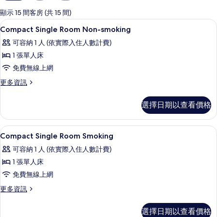
用
的
顯示 15 間客房 (共 15 間)
客
書桌、免費無線上網、床單
顯
1
Compact Single Room Non-smoking
房
示
篩
可容納 1 人 (依實際入住人數計費)
Compact
選
1 張單人床
Single
條
免費無線上網
Room
件
Non-
更
更多資訊
多
smoking
Compact
的
選擇日期以查看價格
Single
所
Room
Non-
有
書桌、免費無線上網、床單
顯
1
smoking
Compact Single Room Smoking
相
示
的
可容納 1 人 (依實際入住人數計費)
詳
片
Compact
情
1 張單人床
Single
免費無線上網
Room
Smoking
更
更多資訊
多
的
Compact
選擇日期以查看價格
所
Single