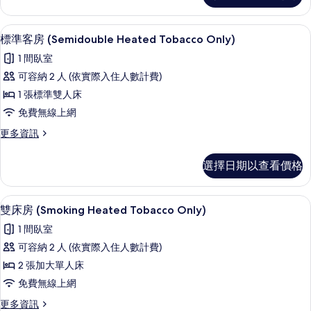
相
詳
房
的
情
片
(Smoking
書桌、免費無線上網、床單
顯
所
1
Heated
標準客房 (Semidouble Heated Tobacco Only)
示
Tobacco
有
1 間臥室
Only)
標
相
的
可容納 2 人 (依實際入住人數計費)
準
片
詳
1 張標準雙人床
情
客
免費無線上網
房
更
更多資訊
(Semidouble
多
Heated
標
選擇日期以查看價格
Tobacco
準
客
Only)
房
書桌、免費無線上網、床單
顯
的
1
(Semidouble
雙床房 (Smoking Heated Tobacco Only)
示
Heated
所
1 間臥室
Tobacco
雙
有
Only)
可容納 2 人 (依實際入住人數計費)
床
相
的
2 張加大單人床
詳
房
片
情
免費無線上網
(Smoking
更
更多資訊
Heated