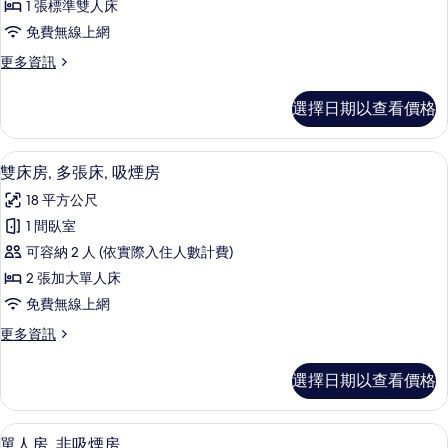
1 張標準雙人床
房
免費無線上網
的
更
更多資訊
所
多
有
標
選擇日期以查看價格
準
相
客
片
房
書桌、免費無線上網、床單
顯
8
的
雙床房, 多張床, 吸煙房
示
詳
18 平方公尺
情
雙
1 間臥室
床
可容納 2 人 (依實際入住人數計費)
房,
2 張加大單人床
多
免費無線上網
張
更
更多資訊
床,
多
吸
雙
選擇日期以查看價格
床
煙
房,
房
多
書桌、免費無線上網、床單
顯
9
張
單人房, 非吸煙房