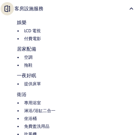
客房設施服務
娛樂
LCD 電視
付費電影
居家配備
空調
拖鞋
一夜好眠
提供床單
衛浴
專用浴室
淋浴/浴缸二合一
坐浴桶
免費盥洗用品
吹風機