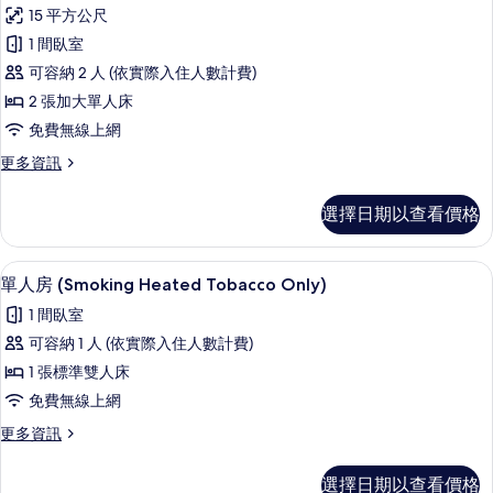
示
房
Double,
15 平方公尺
(Grand
雙
1-
Annex,
1 間臥室
2
床
Small
可容納 2 人 (依實際入住人數計費)
Guests)
Double,
房,
1-
2 張加大單人床
的
非
2
免費無線上網
所
Guests)
吸
的
更
更多資訊
有
煙
詳
多
相
情
房
雙
選擇日期以查看價格
片
床
(Grand
房,
Annex,
非
書桌、免費無線上網、床單
顯
12.06sqm,
1
吸
單人房 (Smoking Heated Tobacco Only)
示
煙
For
1 間臥室
房
單
1-
(Grand
可容納 1 人 (依實際入住人數計費)
2
人
Annex,
1 張標準雙人床
Guests)
12.06sqm,
房
For
免費無線上網
的
(Smoking
1-
更
更多資訊
所
Heated
2
多
Guests)
有
Tobacco
單
的
選擇日期以查看價格
Only)
人