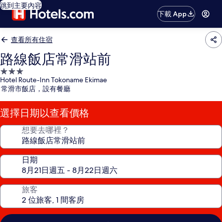
跳到主要內容
下載 App
查看所有住宿
路線飯店常滑站前
3.0
Hotel Route-Inn Tokoname Ekimae
星
常滑市飯店，設有餐廳
級
住
選擇日期以查看價格
宿
想要去哪裡？
日期
旅客