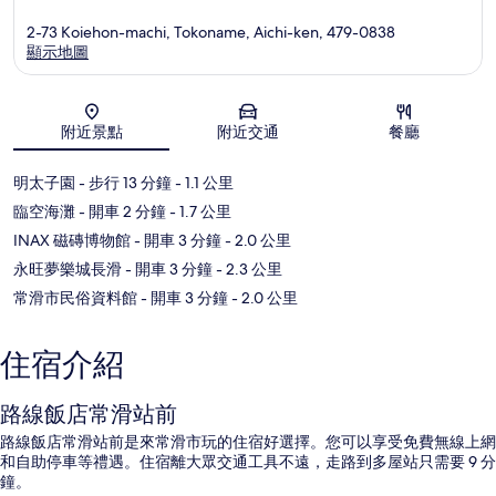
2-73 Koiehon-machi, Tokoname, Aichi-ken, 479-0838
顯示地圖
地圖
附近景點
附近交通
餐廳
明太子園
- 步行 13 分鐘
- 1.1 公里
臨空海灘
- 開車 2 分鐘
- 1.7 公里
INAX 磁磚博物館
- 開車 3 分鐘
- 2.0 公里
永旺夢樂城長滑
- 開車 3 分鐘
- 2.3 公里
常滑市民俗資料館
- 開車 3 分鐘
- 2.0 公里
住宿介紹
路線飯店常滑站前
路線飯店常滑站前是來常滑市玩的住宿好選擇。您可以享受免費無線上網
和自助停車等禮遇。住宿離大眾交通工具不遠，走路到多屋站只需要 9 分
鐘。