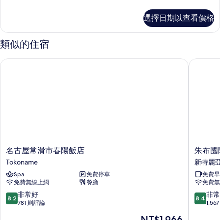
多
Tobacco
雙
選擇日期以查看價格
Only)
床
房
的
(Smoking
類似的住宿
所
Heated
Tobacco
有
名古屋常滑市春陽飯店
朱布國際機
Only)
相
的
片
詳
情
名
朱
名古屋常滑市春陽飯店
朱布國際
古
布
Tokoname
新特麗
屋
國
Spa
免費停車
免費早
常
際
免費無線上網
餐廳
免費無
滑
機
市
場
8.2
8.4
非常好
非常
8.2
8.4
春
1
分，
分，
781 則評論
1,5
陽
號
滿
滿
現
NT$1,966
飯
東