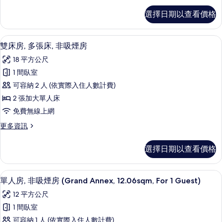
有
標
選擇日期以查看價格
準
相
客
片
房
書桌、免費無線上網、床單
顯
8
的
雙床房, 多張床, 非吸煙房
示
詳
18 平方公尺
情
雙
1 間臥室
床
可容納 2 人 (依實際入住人數計費)
房,
2 張加大單人床
多
免費無線上網
張
更
更多資訊
床,
多
非
雙
選擇日期以查看價格
床
吸
房,
煙
多
單人房, 非吸煙房 (Grand Annex, 12.0
顯
4
張
單人房, 非吸煙房 (Grand Annex, 12.06sqm, For 1 Guest)
房
示
床,
的
12 平方公尺
非
單
吸
所
1 間臥室
人
煙
有
可容納 1 人 (依實際入住人數計費)