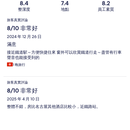
8.4
7.4
8.2
整潔度
地點
員工素質
評
旅客真實評論
論
8/10 非常好
2024 年 12 月 26 日
滿意
接近鐵道駅～方便快捷往來 窗外可以欣賞鐵道行走～盡管有行車
聲音也能接受到的
1 晚旅行
旅客真實評論
8/10 非常好
2025 年 4 月 10 日
整體不錯，房比名古屋其他酒店比較小，近鐵路站。