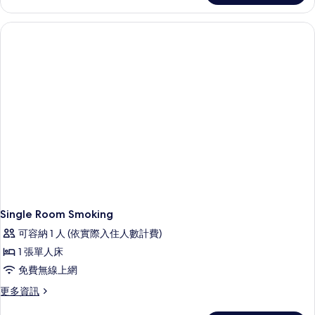
Room
有
Smoking
相
的
詳
片
情
Single Room Smoking
可容納 1 人 (依實際入住人數計費)
1 張單人床
免費無線上網
更
更多資訊
多