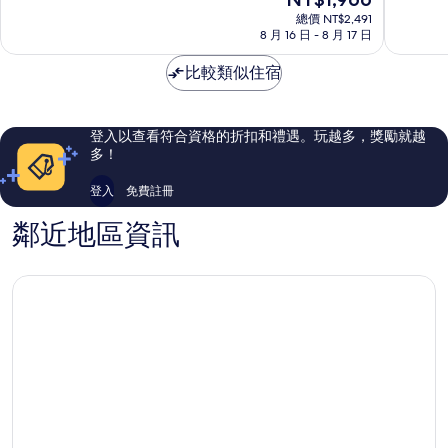
分
分
在
店
橫
10
10
總價 NT$2,491
價
Tokoname
8 月 16 日 - 8 月 17 日
INN
分，
分，
格
新
非
非
為
比較類似住宿
特
常
常
NT$1,966
麗
好，
好，
亞
781
1,567
則
則
登入以查看符合資格的折扣和禮遇。玩越多，獎勵就越
評
評
多！
論
論
登入
免費註冊
鄰近地區資訊