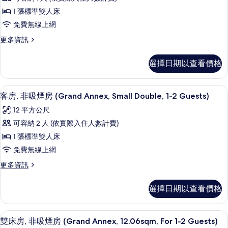
房
房,
的
相
1 張標準雙人床
非
詳
片
免費無線上網
情
吸
更
更多資訊
煙
多
房
單
選擇日期以查看價格
人
(Grand
房,
Annex,
非
客房, 非吸煙房 (Grand Annex, Small
顯
12.06sqm,
4
吸
客房, 非吸煙房 (Grand Annex, Small Double, 1-2 Guests)
示
煙
For
12 平方公尺
房
客
1
(Grand
可容納 2 人 (依實際入住人數計費)
Guest)
房,
Annex,
1 張標準雙人床
12.06sqm,
的
非
For
免費無線上網
所
吸
1
更
更多資訊
有
Guest)
煙
多
的
相
房
客
詳
選擇日期以查看價格
房,
片
情
(Grand
非
Annex,
吸
雙床房, 非吸煙房 (Grand Annex, 12.0
顯
Small
4
煙
雙床房, 非吸煙房 (Grand Annex, 12.06sqm, For 1-2 Guests)