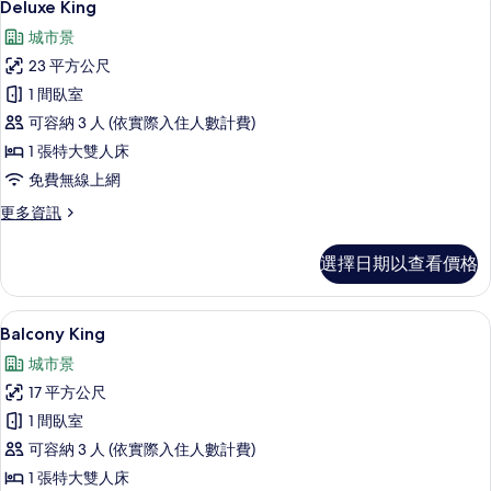
6
情
Deluxe King
示
城市景
Deluxe
23 平方公尺
King
1 間臥室
的
可容納 3 人 (依實際入住人數計費)
所
1 張特大雙人床
有
免費無線上網
相
更
更多資訊
片
多
Deluxe
選擇日期以查看價格
King
的
詳
Balcony King | 高級寢具、舒適
顯
5
情
Balcony King
示
城市景
Balcony
17 平方公尺
King
1 間臥室
的
可容納 3 人 (依實際入住人數計費)
所
1 張特大雙人床
有