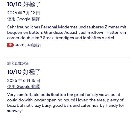
10/10 好極了
2026 年 7 月 12 日
使用 Google 翻譯
Sehr freundliches Personal.Modernes und sauberes Zimmer mit
bequemen Betten. Grandiose Aussicht auf midtown. Hatten ein
corner double im 7.Stock. trendiges und lebhaftes Viertel.
Patrick，4 晚旅行
旅客真實評論
10/10 好極了
2026 年 6 月 15 日
使用 Google 翻譯
Very comfortable beds Rooftop bar great for city views but it
could do with longer opening hours! I loved the area, plenty of
buzz but not crazy busy, good bars and cafes nearby Handy for
subway!