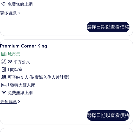
免費無線上網
相
更
更多資訊
片
多
Balcony
選擇日期以查看價格
King
的
詳
高級寢具、舒適加層、客房內保險箱、
顯
6
情
Premium Corner King
示
城市景
Premium
28 平方公尺
Corner
1 間臥室
King
可容納 3 人 (依實際入住人數計費)
的
1 張特大雙人床
所
免費無線上網
有
相
更
更多資訊
多
片
Premium
選擇日期以查看價格
Corner
King
的
High Floor City View King
顯