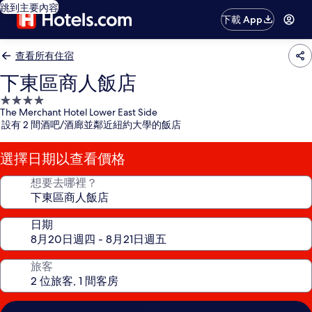
跳到主要內容
下載 App
查看所有住宿
下東區商人飯店
4.0
The Merchant Hotel Lower East Side
星
設有 2 間酒吧/酒廊並鄰近紐約大學的飯店
級
住
選擇日期以查看價格
宿
想要去哪裡？
日期
旅客