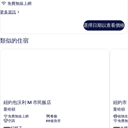
免費無線上網
有
相
更
更多資訊
多
片
Grand
選擇日期以查看價格
Terrace
Room
的
類似的住宿
詳
情
紐約包沃利 M 市民飯店
紐約市 M
紐
紐
紐約包沃利 M 市民飯店
紐約市 
約
約
曼哈頓
曼哈頓
包
市
免費無線上網
餐廳
寵物友
沃
Moxy
空調
健身房
免費無
利
下
M
東
9.4
9.0
好極了
太棒