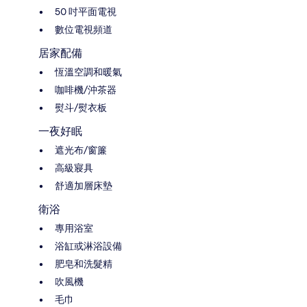
50 吋平面電視
數位電視頻道
居家配備
恆溫空調和暖氣
咖啡機/沖茶器
熨斗/熨衣板
一夜好眠
遮光布/窗簾
高級寢具
舒適加層床墊
衛浴
專用浴室
浴缸或淋浴設備
肥皂和洗髮精
吹風機
毛巾