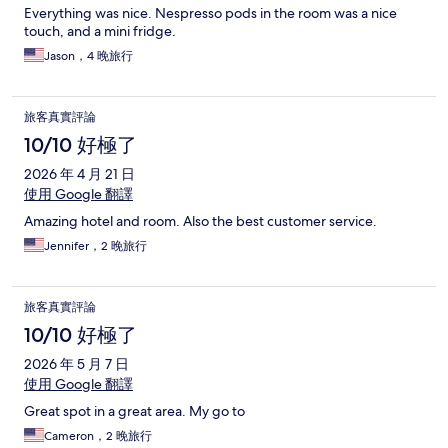
Everything was nice. Nespresso pods in the room was a nice
touch, and a mini fridge.
Jason，4 晚旅行
旅客真實評論
10/10 好極了
2026 年 4 月 21 日
使用 Google 翻譯
Amazing hotel and room. Also the best customer service.
Jennifer，2 晚旅行
旅客真實評論
10/10 好極了
2026 年 5 月 7 日
使用 Google 翻譯
Great spot in a great area. My go to
Cameron，2 晚旅行