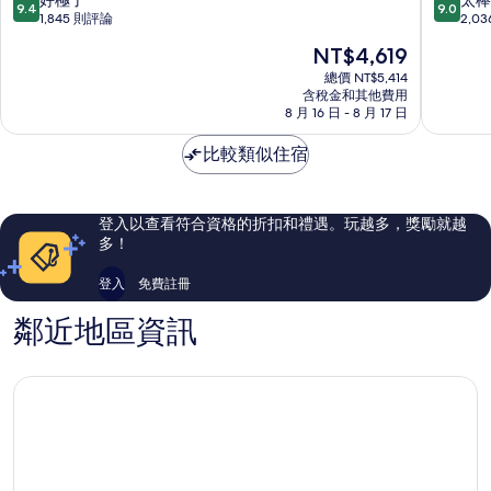
9.4
9.0
市
區
分，
分，
1,845 則評論
2,0
民
飯
滿
滿
現
NT$4,619
飯
店
分
分
在
店
曼
10
10
總價 NT$5,414
價
曼
含稅金和其他費用
哈
分，
分，
格
8 月 16 日 - 8 月 17 日
哈
頓
好
太
為
頓
極
棒
NT$4,619
比較類似住宿
了，
了，
1,845
2,036
則
則
評
評
登入以查看符合資格的折扣和禮遇。玩越多，獎勵就越
論
論
多！
登入
免費註冊
鄰近地區資訊