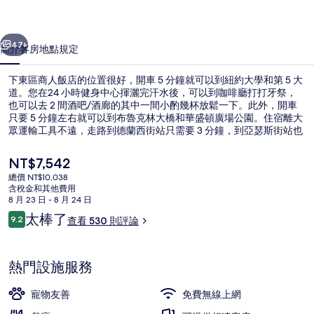
店
一個
下一個
的
47+
簡介
客房
地點
規定
相
下東區商人飯店的位置很好，開車 5 分鐘就可以到紐約大學和第 5 大
片
道。您在24 小時健身中心揮灑完汗水後，可以到咖啡廳打打牙祭，
也可以去 2 間酒吧/酒廊的其中一間小酌幾杯放鬆一下。此外，開車
集
只要 5 分鐘左右就可以到布魯克林大橋和華盛頓廣場公園。住宿離大
眾運輸工具不遠，走路到德蘭西街站只需要 3 分鐘，到亞瑟斯街站也
只要 4 分鐘。
目
NT$7,542
前
總價 NT$10,038
的
含稅金和其他費用
Premium Corner King | 城市景
價
8 月 23 日 - 8 月 24 日
格
評
太棒了
9.2
查看 530 則評論
是
9.2 分，滿分 10 分，
論
NT$7,542
熱門設施服務
寵物友善
免費無線上網