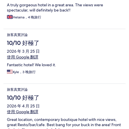
A truly gorgeous hotel in a great area. The views were
spectacular, will definitely be back!!
Helaina，4 晚旅行
旅客真實評論
10/10 好極了
2026 年 3 月 25 日
使用 Google 翻譯
Fantastic hotel! We loved it.
Kyle，3 晚旅行
旅客真實評論
10/10 好極了
2026 年 4 月 25 日
使用 Google 翻譯
Great location, contemporary boutique hotel with nice views,
great Resto/bar/cafe. Best bang for your buck in the area! Front