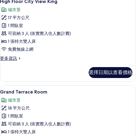
5
詳
High Floor City View King
示
情
城市景
High
17 平方公尺
Floor
1 間臥室
City
可容納 3 人 (依實際入住人數計費)
View
King
1 張特大雙人床
的
免費無線上網
所
更
更多資訊
多
有
High
相
選擇日期以查看價格
Floor
片
City
View
Grand Terrace Room | 高級
顯
6
King
Grand Terrace Room
示
的
城市景
詳
Grand
情
18 平方公尺
Terrace
1 間臥室
Room
可容納 3 人 (依實際入住人數計費)
的
1 張特大雙人床
所