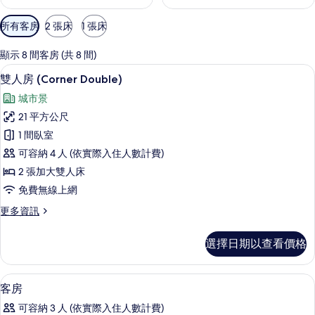
可
所有客房
2 張床
1 張床
用
的
顯示 8 間客房 (共 8 間)
客
雙人房 (Corner Double) | 高
顯
6
雙人房 (Corner Double)
房
示
篩
城市景
雙
選
21 平方公尺
人
條
1 間臥室
房
件
可容納 4 人 (依實際入住人數計費)
(Corner
2 張加大雙人床
Double)
免費無線上網
的
更
更多資訊
所
多
有
雙
選擇日期以查看價格
人
相
房
片
(Corner
高級寢具、舒適加層、客房內保險箱、
顯
5
Double)
客房
示
的
可容納 3 人 (依實際入住人數計費)
詳