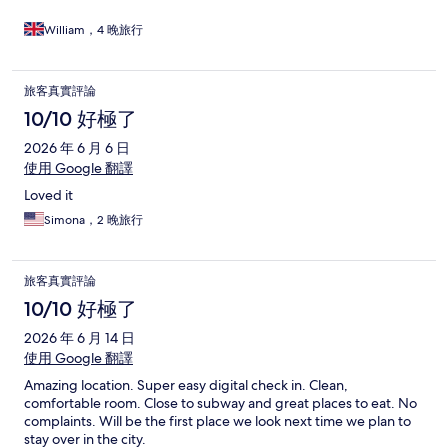
William，4 晚旅行
旅客真實評論
10/10 好極了
2026 年 6 月 6 日
使用 Google 翻譯
Loved it
Simona，2 晚旅行
旅客真實評論
10/10 好極了
2026 年 6 月 14 日
使用 Google 翻譯
Amazing location. Super easy digital check in. Clean,
comfortable room. Close to subway and great places to eat. No
complaints. Will be the first place we look next time we plan to
stay over in the city.