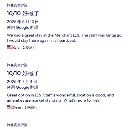
旅客真實評論
10/10 好極了
2026 年 6 月 13 日
使用 Google 翻譯
We had a great stay at the Merchant LES. The staff was fantastic.
I would stay there again in a heartbeat.
Kara，2 晚旅行
旅客真實評論
10/10 好極了
2026 年 7 月 4 日
使用 Google 翻譯
Great option in LES. Staff is wonderful, location is good, and
amenities are market standard. What’s more to like?
Dean，2 晚旅行
旅客真實評論