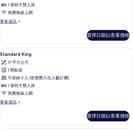
客
情
1 張特大雙人床
房
免費無線上網
的
更
更多資訊
所
多
有
客
選擇日期以查看價格
房
相
的
片
詳
城市景
顯
5
情
Standard King
示
17 平方公尺
Standard
1 間臥室
King
可容納 3 人 (依實際入住人數計費)
的
1 張特大雙人床
所
免費無線上網
有
更
更多資訊
相
多
片
Standard
選擇日期以查看價格
King
的
詳
Deluxe King | 高級寢具、舒適加
顯