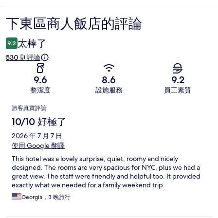
下東區商人飯店的評論
評
論
太棒了
9.2
530 則評論
9.6
8.6
9.2
整潔度
設施服務
員工素質
評
旅客真實評論
論
10/10 好極了
2026 年 7 月 7 日
使用 Google 翻譯
This hotel was a lovely surprise, quiet, roomy and nicely
designed. The rooms are very spacious for NYC, plus we had a
great view. The staff were friendly and helpful too. It provided
exactly what we needed for a family weekend trip.
Georgia，3 晚旅行