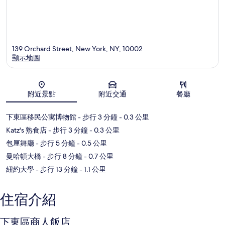
139 Orchard Street, New York, NY, 10002
顯示地圖
地圖
附近景點
附近交通
餐廳
下東區移民公寓博物館
- 步行 3 分鐘
- 0.3 公里
Katz's 熟食店
- 步行 3 分鐘
- 0.3 公里
包厘舞廳
- 步行 5 分鐘
- 0.5 公里
曼哈頓大橋
- 步行 8 分鐘
- 0.7 公里
紐約大學
- 步行 13 分鐘
- 1.1 公里
住宿介紹
下東區商人飯店