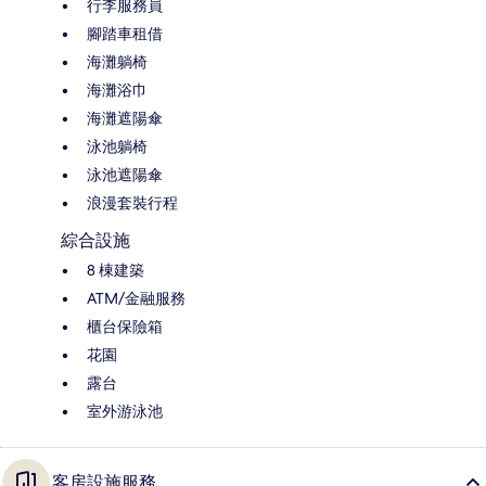
行李服務員
腳踏車租借
海灘躺椅
海灘浴巾
海灘遮陽傘
泳池躺椅
泳池遮陽傘
浪漫套裝行程
綜合設施
8 棟建築
ATM/金融服務
櫃台保險箱
花園
露台
室外游泳池
客房設施服務