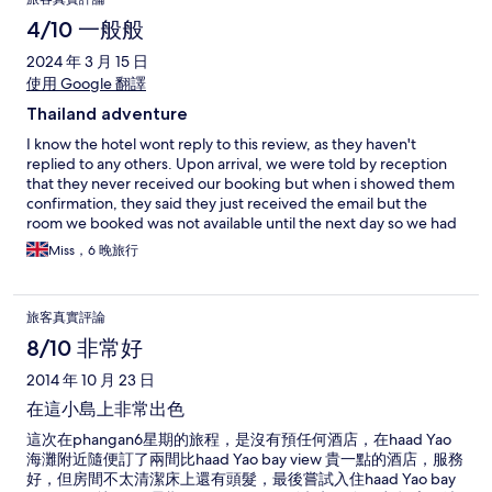
star reviews, but also you should ignore the 5-star reviews. This
is a real 3-stars. Hope this helps :)
4/10 一般般
2024 年 3 月 15 日
使用 Google 翻譯
Thailand adventure
I know the hotel wont reply to this review, as they haven't
replied to any others. Upon arrival, we were told by reception
that they never received our booking but when i showed them
confirmation, they said they just received the email but the
room we booked was not available until the next day so we had
to stay in another room which was not as nice. The hotel needs
Miss，6 晚旅行
to look deeply at their staff, they are rude, unhelpful and never
smile. It is such a shame as the hotel is in a perfect position but
visitors dont appear to want to eat or drink there. Also, be aware
旅客真實評論
that if you ask reception to arrange transfer back to the ferry,
they will leave you waiting for half hour. I will definitely return to
8/10 非常好
Haad Yao but not this hotel
2014 年 10 月 23 日
在這小島上非常出色
這次在phangan6星期的旅程，是沒有預任何酒店，在haad Yao
海灘附近隨便訂了兩間比haad Yao bay view 貴一點的酒店，服務
好，但房間不太清潔床上還有頭髮，最後嘗試入住haad Yao bay