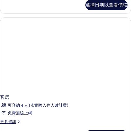
客
選擇日期以查看價格
房
的
詳
情
客房
可容納 4 人 (依實際入住人數計費)
免費無線上網
更
更多資訊
多