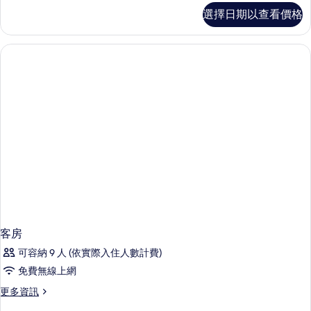
標
標
選擇日期以查看價格
準
準
客
雙
房,
1
人
張
床
標
的
準
雙
所
人
有
床
的
相
詳
片
情
客房
可容納 9 人 (依實際入住人數計費)
免費無線上網
更
更多資訊
多