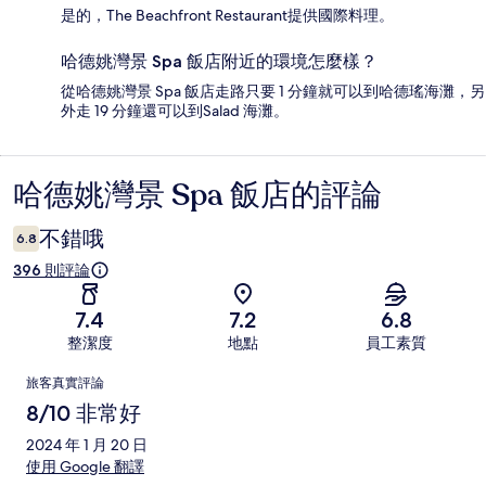
是的，The Beachfront Restaurant提供國際料理。
哈德姚灣景 Spa 飯店附近的環境怎麼樣？
從哈德姚灣景 Spa 飯店走路只要 1 分鐘就可以到哈德瑤海灘，另
外走 19 分鐘還可以到Salad 海灘。
哈德姚灣景 Spa 飯店的評論
評
論
不錯哦
6.8
396 則評論
7.4
7.2
6.8
整潔度
地點
員工素質
評
旅客真實評論
論
8/10 非常好
2024 年 1 月 20 日
使用 Google 翻譯