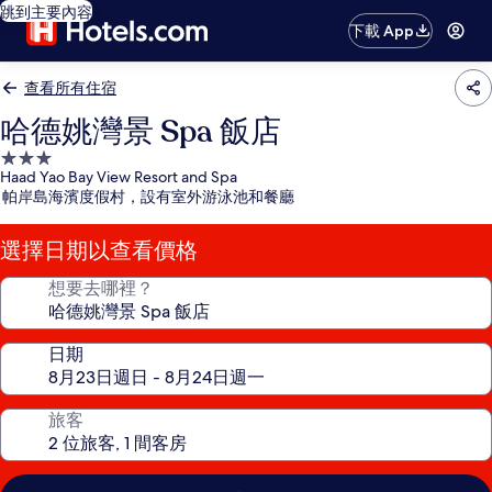
跳到主要內容
下載 App
查看所有住宿
哈德姚灣景 Spa 飯店
3.0
Haad Yao Bay View Resort and Spa
星
帕岸島海濱度假村，設有室外游泳池和餐廳
級
住
選擇日期以查看價格
宿
想要去哪裡？
日期
旅客