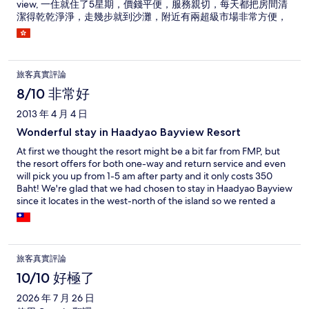
view, 一住就住了5星期，價錢平便，服務親切，每天都把房間清
潔得乾乾淨淨，走幾步就到沙灘，附近有兩超級市場非常方便，
如果由酒店到巿集只需20分鐘車程，酒店亦有租電單車服務，面
向沙灘，風景一流，亦定時有殺蟲，絕對一流，相比起這小島其
他酒店同等價錢絕對不會失望，一定會再到，值得推介。
旅客真實評論
8/10 非常好
2013 年 4 月 4 日
Wonderful stay in Haadyao Bayview Resort
At first we thought the resort might be a bit far from FMP, but
the resort offers for both one-way and return service and even
will pick you up from 1-5 am after party and it only costs 350
Baht! We're glad that we had chosen to stay in Haadyao Bayview
since it locates in the west-north of the island so we rented a
moto bike to explore the island which was so much fun! The
room is clean and nice, the only problem is there's no hair
dryer......except for that, everything is great! Friendly staff, nice
beach, good massage!
旅客真實評論
10/10 好極了
2026 年 7 月 26 日