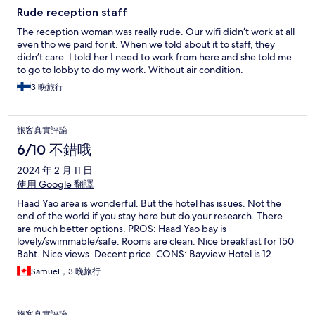
Rude reception staff
The reception woman was really rude. Our wifi didn’t work at all
even tho we paid for it. When we told about it to staff, they
didn’t care. I told her I need to work from here and she told me
to go to lobby to do my work. Without air condition.
3 晚旅行
旅客真實評論
6/10 不錯哦
2024 年 2 月 11 日
使用 Google 翻譯
Haad Yao area is wonderful. But the hotel has issues. Not the
end of the world if you stay here but do your research. There
are much better options. PROS: Haad Yao bay is
lovely/swimmable/safe. Rooms are clean. Nice breakfast for 150
Baht. Nice views. Decent price. CONS: Bayview Hotel is 12
stories and no elevator. Wanna go to the beach? You gotta
Samuel，3 晚旅行
plan/pack like it’s a day trip. Rooms are decent at best. Staff are
rough around the edges, stressed. Not the end of the world if
this is your only option. Do not worry about the severely bad 1
旅客真實評論