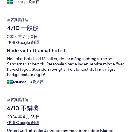
Tomas，1 晚旅行
旅客真實評論
4/10 一般般
2024 年 7 月 3 日
使用 Google 翻譯
Hade valt ett annat hotell
Helt okej hotell vid få nätter, det är många jobbiga trappor.
Sängarna var helt ok. Personalen hade ingen service minde över
huvud taget. Stranden i övrigt är helt fantastisk, finns några
härliga restauranger!!
Miranda，3 晚旅行
旅客真實評論
6/10 不錯哦
2024 年 4 月 18 日
使用 Google 翻譯
Unterkunft ist in die Jahre gekommen, gemeldete Mängel