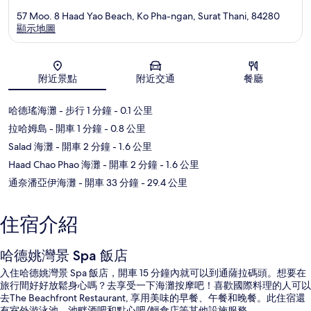
57 Moo. 8 Haad Yao Beach, Ko Pha-ngan, Surat Thani, 84280
顯示地圖
地圖
附近景點
附近交通
餐廳
哈德瑤海灘
- 步行 1 分鐘
- 0.1 公里
拉哈姆島
- 開車 1 分鐘
- 0.8 公里
Salad 海灘
- 開車 2 分鐘
- 1.6 公里
Haad Chao Phao 海灘
- 開車 2 分鐘
- 1.6 公里
通奈潘亞伊海灘
- 開車 33 分鐘
- 29.4 公里
住宿介紹
哈德姚灣景 Spa 飯店
入住哈德姚灣景 Spa 飯店，開車 15 分鐘內就可以到通薩拉碼頭。想要在
旅行間好好放鬆身心嗎？去享受一下海灘按摩吧！喜歡國際料理的人可以
去The Beachfront Restaurant, 享用美味的早餐、午餐和晚餐。此住宿還
有室外游泳池、池畔酒吧和點心吧/輕食店等其他設施服務。