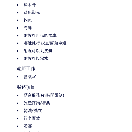
獨木舟
遊船觀光
釣魚
海灘
附近可租借腳踏車
鄰近健行步道/腳踏車道
附近可以划皮艇
附近可以潛水
遠距工作
會議室
服務項目
櫃台服務 (有時間限制)
旅遊諮詢/購票
乾洗/洗衣
行李寄放
婚宴