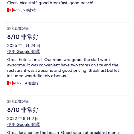
Clean, nice staff, good breakfast, good beach!
Rob，9 晚旅行
旅客真實評論
8/10 非常好
2025 年 1 月 24 日
使用 Google 翻譯
Great hotel all in all. Our room was good, the staff were
awesome. It was convenient have two stores on site and the
restaurant was awesome and good pricing. Breakfast buffet
included was definitely a bonus
Mark，4 晚旅行
旅客真實評論
8/10 非常好
2022 年 8 月 9 日
使用 Google 翻譯
Great location on the beach. Good range of breakfast menu