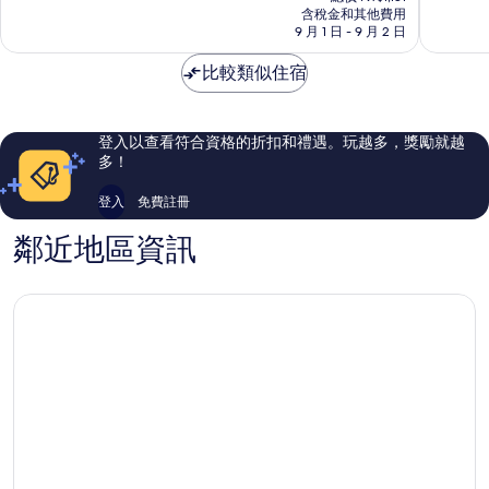
價
墅
含稅金和其他費用
分，
分，
格
9 月 1 日 - 9 月 2 日
飯
不
不
為
店
錯
錯
NT$995
比較類似住宿
Ko
哦，
哦，
Pha-
83
73
ngan
則
則
評
評
登入以查看符合資格的折扣和禮遇。玩越多，獎勵就越
論
論
多！
登入
免費註冊
鄰近地區資訊