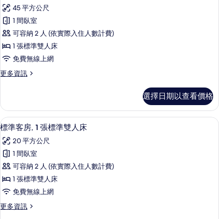
高
的
45 平方公尺
級
詳
1 間臥室
情
洋
可容納 2 人 (依實際入住人數計費)
房,
1 張標準雙人床
海
免費無線上網
景
更
更多資訊
的
多
所
高
選擇日期以查看價格
級
有
洋
相
房,
標準客房, 1 張標準雙人床 | 迷你吧
顯
9
海
標準客房, 1 張標準雙人床
片
示
景
20 平方公尺
的
標
詳
1 間臥室
準
情
可容納 2 人 (依實際入住人數計費)
客
1 張標準雙人床
房,
免費無線上網
1
更
更多資訊
張
多