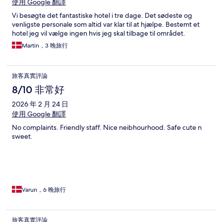
使用 Google 翻譯
Vi besøgte det fantastiske hotel i tre dage. Det sødeste og
venligste personale som altid var klar til at hjælpe. Bestemt et
hotel jeg vil vælge ingen hvis jeg skal tilbage til området.
Martin，3 晚旅行
旅客真實評論
8/10 非常好
2026 年 2 月 24 日
使用 Google 翻譯
No complaints. Friendly staff. Nice neibhourhood. Safe cute n
sweet.
Varun，6 晚旅行
旅客真實評論