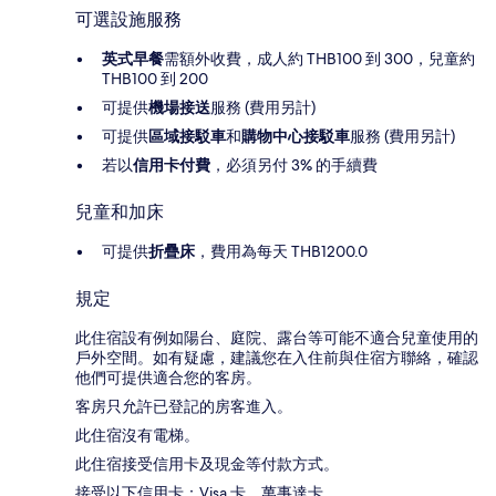
可選設施服務
英式早餐
需額外收費，成人約 THB100 到 300，兒童約
THB100 到 200
可提供
機場接送
服務 (費用另計)
可提供
區域接駁車
和
購物中心接駁車
服務 (費用另計)
若以
信用卡付費
，必須另付 3% 的手續費
兒童和加床
可提供
折疊床
，費用為每天 THB1200.0
規定
此住宿設有例如陽台、庭院、露台等可能不適合兒童使用的
戶外空間。如有疑慮，建議您在入住前與住宿方聯絡，確認
他們可提供適合您的客房。
客房只允許已登記的房客進入。
此住宿沒有電梯。
此住宿接受信用卡及現金等付款方式。
接受以下信用卡：Visa 卡、萬事達卡