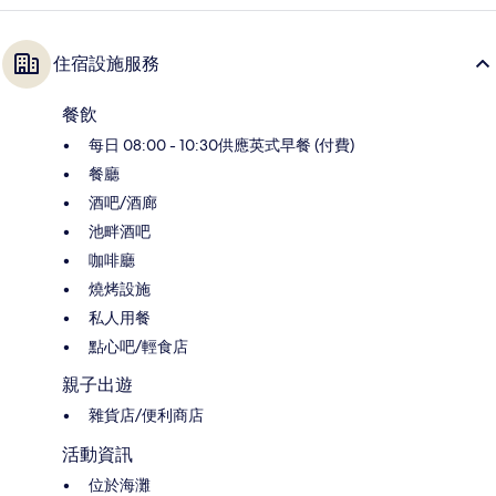
住宿設施服務
餐飲
每日 08:00 - 10:30供應英式早餐 (付費)
餐廳
酒吧/酒廊
池畔酒吧
咖啡廳
燒烤設施
私人用餐
點心吧/輕食店
親子出遊
雜貨店/便利商店
活動資訊
位於海灘