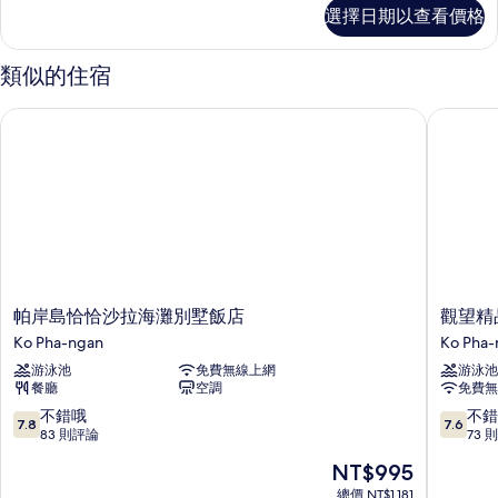
客
選擇日期以查看價格
房
的
詳
類似的住宿
情
帕岸島恰恰沙拉海灘別墅飯店
觀望精品
帕
觀
帕岸島恰恰沙拉海灘別墅飯店
觀望精
岸
望
Ko Pha-ngan
Ko Pha-
島
精
游泳池
免費無線上網
游泳池
恰
品
餐廳
空調
免費無
恰
渡
沙
假
7.8
7.6
不錯哦
不錯
7.8
7.6
拉
村
分，
分，
83 則評論
73 
海
Ko
滿
滿
現
NT$995
灘
Pha-
分
分
在
別
ngan
10
10
總價 NT$1,181