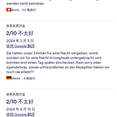
werden nicht behoben.
Anne，20 晚旅行
旅客真實評論
2/10 不太好
2024 年 2 月 5 日
使用 Google 翻譯
Sie hatten unser Zimmer für eine Nacht vergeben, somit
wurden wir für eine Nacht in tonghsala untergebracht und
konnten erst einen Tag später einchecken. Kein sorry oder
irgendetwas, sowas unfreundliches an der Rezeption haben wir
noch nie erlebt!!!
Meike，4 晚旅行
旅客真實評論
2/10 不太好
2024 年 4 月 15 日
使用 Google 翻譯