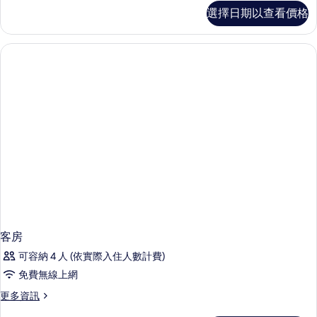
客
選擇日期以查看價格
房
的
詳
情
客房
可容納 4 人 (依實際入住人數計費)
免費無線上網
更
更多資訊
多