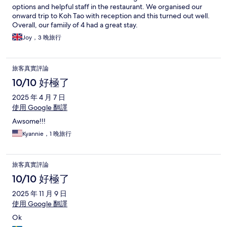
options and helpful staff in the restaurant. We organised our
onward trip to Koh Tao with reception and this turned out well.
Overall, our famiily of 4 had a great stay.
Joy，3 晚旅行
旅客真實評論
10/10 好極了
2025 年 4 月 7 日
使用 Google 翻譯
Awsome!!!
Kyannie，1 晚旅行
旅客真實評論
10/10 好極了
2025 年 11 月 9 日
使用 Google 翻譯
Ok