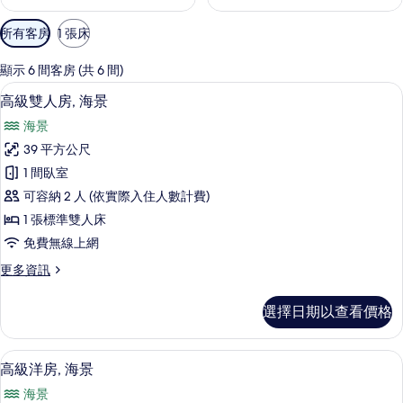
可
所有客房
1 張床
用
的
顯示 6 間客房 (共 6 間)
客
高級雙人房, 海景 | 迷你吧、客房內
顯
12
高級雙人房, 海景
房
示
篩
海景
高
選
39 平方公尺
級
條
1 間臥室
雙
件
可容納 2 人 (依實際入住人數計費)
人
1 張標準雙人床
房,
免費無線上網
海
更
更多資訊
景
多
的
高
選擇日期以查看價格
級
所
雙
有
人
高級洋房, 海景 | 迷你吧、客房內保
顯
5
房,
高級洋房, 海景
相
示
海
片
海景
景