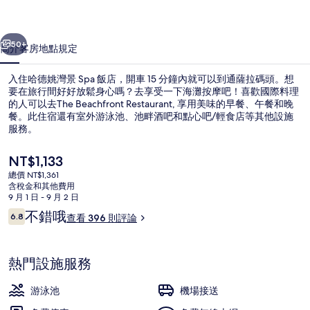
飯
一個
下一個
店
50+
簡介
客房
地點
規定
的
入住哈德姚灣景 Spa 飯店，開車 15 分鐘內就可以到通薩拉碼頭。想
相
要在旅行間好好放鬆身心嗎？去享受一下海灘按摩吧！喜歡國際料理
片
的人可以去The Beachfront Restaurant, 享用美味的早餐、午餐和晚
餐。此住宿還有室外游泳池、池畔酒吧和點心吧/輕食店等其他設施
集
服務。
目
NT$1,133
前
總價 NT$1,361
的
含稅金和其他費用
運動設施
價
9 月 1 日 - 9 月 2 日
格
評
不錯哦
6.8
查看 396 則評論
是
6.8 分，滿分 10 分，
論
NT$1,133
熱門設施服務
游泳池
機場接送