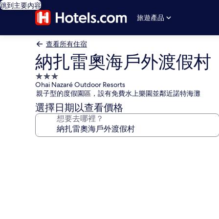
跳到主要內容
旅遊產品
查看所有住宿
納扎雷奧海戶外渡假村
3.0
Ohai Nazaré Outdoor Resorts
星
親子型的度假園區，設有免費水上樂園並鄰近諾特海灘
級
選擇日期以查看價格
住
想要去哪裡？
宿
納
扎
雷
奧
海