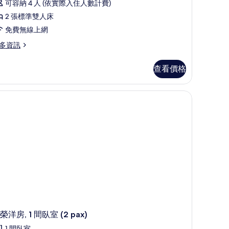
可容納 4 人 (依實際入住人數計費)
2 張標準雙人床
免費無線上網
多資訊
查看價格
床單
lamping)
榮洋房, 1 間臥室 (2 pax)
1 間臥室