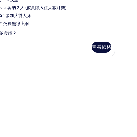
可容納 2 人 (依實際入住人數計費)
1 張加大雙人床
免費無線上網
多資訊
查看價格
 1 間臥室、免費無線上網、床單
x)