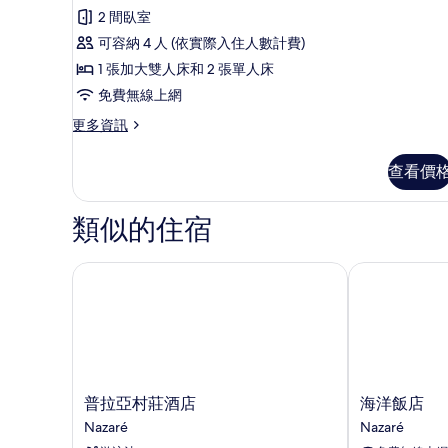
2 間臥室
可容納 4 人 (依實際入住人數計費)
1 張加大雙人床和 2 張單人床
免費無線上網
更
更多資訊
多
尊
查看價
榮
洋
房
類似的住宿
的
詳
情
普拉亞村莊酒店
海洋飯店
普
海
普拉亞村莊酒店
海洋飯店
拉
洋
Nazaré
Nazaré
亞
飯