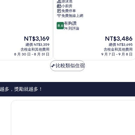
游泳池
瓦
小廚房
拉
免費停車
多
免費無線上網
露
8.6
有夠讚
營
8.6
分，
74 則評論
飯
滿
店
現
現
NT$3,169
NT$3,486
分
Nazaré
在
在
10
總價 NT$3,359
總價 NT$3,695
價
價
含稅金和其他費用
含稅金和其他費用
分，
格
格
8 月 30 日 - 8 月 31 日
9 月 7 日 - 9 月 8 日
有
為
為
夠
NT$3,169
NT$3,486
比較類似住宿
讚，
74
則
評
論
越多，獎勵就越多！