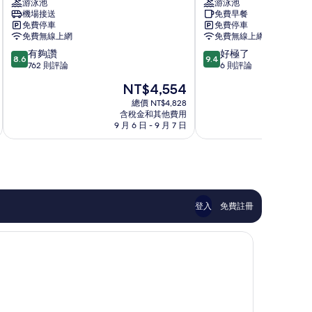
游泳池
游泳池
麗
浪
機場接送
免費早餐
華
村
免費停車
免費停車
飯
Nazaré
免費無線上網
免費無線上網
店
8.6
9.4
有夠讚
好極了
Nazaré
8.6
9.4
分，
分，
762 則評論
6 則評論
滿
滿
現
NT$4,554
分
分
在
10
10
總價 NT$4,828
價
含稅金和其他費用
分，
分，
格
9 月 6 日 - 9 月 7 日
有
好
為
夠
極
NT$4,554
讚，
了，
762
6
則
則
評
評
論
論
登入
免費註冊