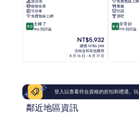
游泳池
免費無線上網
村
店
寵物友善
餐廳
莊
Nazaré
可停車
空調
酒
免費無線上網
酒吧
店
9.0
8.4
太棒了
非常好
Nazaré
9.0
8.4
分，
分，
766 則評論
719 則評論
滿
滿
現
NT$5,932
分
分
在
10
10
總價 NT$6,288
價
含稅金和其他費用
分，
分，
格
8 月 16 日 - 8 月 17 日
太
非
為
棒
常
NT$5,932
了，
好，
766
719
則
則
評
評
論
論
登入以查看符合資格的折扣和禮遇。玩
鄰近地區資訊