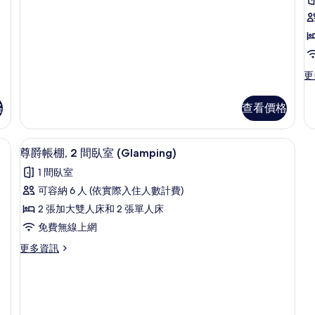
片
景
洋
房
的
詳
情
更
更
多
尊
格
查看價格
榮
洋
房,
尊爵帳棚, 2 間臥室 (Glamping) |
顯
3
1
尊爵帳棚, 2 間臥室 (Glamping)
示
間
1 間臥室
臥
尊
室
可容納 6 人 (依實際入住人數計費)
爵
(2
2 張加大雙人床和 2 張單人床
pa
帳
的
免費無線上網
棚,
詳
更
更多資訊
情
2
多
間
尊
爵
臥
帳
室
棚,