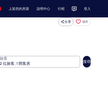
上架您的房源
說明中心
行程
登入
分享
儲存
旅客
搜尋