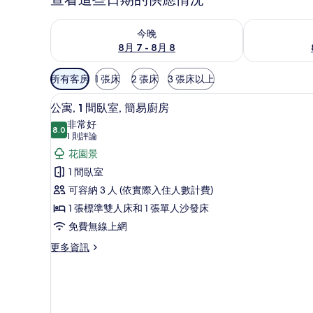
查看今晚 (8月 7 - 8月 8) 的供應情況
查看明天 (8月 
今晚
8月 7 - 8月 8
可
所有客房
1 張床
2 張床
3 張床以上
用
公寓, 1 間臥室, 簡易廚房 | 
顯
的
5
公寓, 1 間臥室, 簡易廚房
示
客
非常好
8.0
房
8.0 分，滿分 10 分
公
(1
1 則評論
篩
則
寓,
花園景
選
評
1
1 間臥室
條
論)
間
可容納 3 人 (依實際入住人數計費)
件
臥
1 張標準雙人床和 1 張單人沙發床
室,
免費無線上網
簡
更
更多資訊
多
易
公
廚
寓,
房
1
間