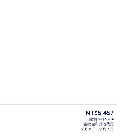
室內游泳池和季節性室外游泳池，開放時間為
目
NT$5,457
前
總價 NT$5,784
的
含稅金和其他費用
全景洋房 | 私人廚房 | 咖啡機/沖茶器
價
9 月 6 日 - 9 月 7 日
格
是