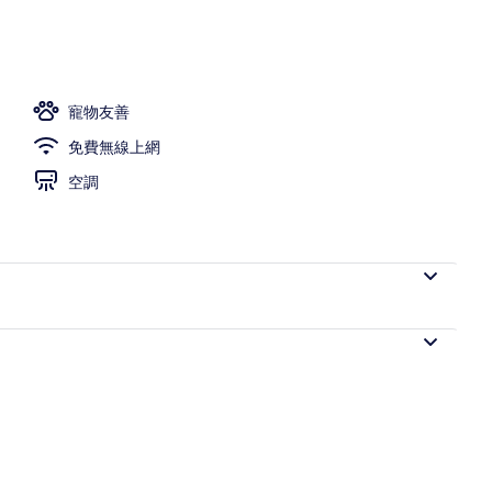
間臥室 (Glamping) | 1 間臥室、免費無線上網、床單
寵物友善
免費無線上網
空調