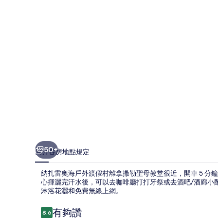
戶
外
渡
假
村
的
相
片
集
50+
簡介
客房
地點
規定
納扎雷奧海戶外渡假村離拿撒勒聖母教堂很近，開車 5 
心揮灑完汗水後，可以去咖啡廳打打牙祭或去酒吧/酒廊小酌
淋浴花灑和免費無線上網。
評
有夠讚
8.6
8.6 分，滿分 10 分，