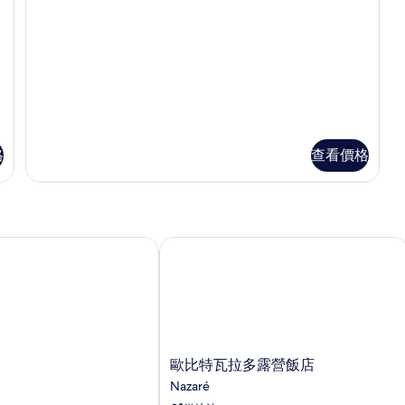
2
(Glamping)
間
的
臥
所
室
(Glamping)
有
的
相
詳
情
片
格
查看價格
歐比特瓦拉多露營飯店
歐
歐比特瓦拉多露營飯店
比
Nazaré
特