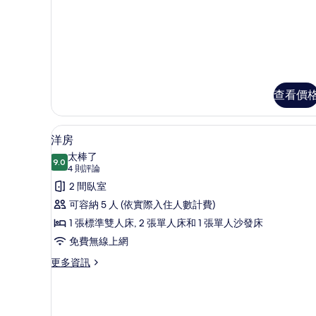
的
臥
所
室,
簡
有
易
相
廚
房
片
的
查看價
詳
情
洋房 | 1 間臥室、免費無線上網
顯
6
洋房
示
太棒了
9.0
9.0 分，滿分 10 分
洋
(4
4 則評論
則
房
2 間臥室
評
的
可容納 5 人 (依實際入住人數計費)
論)
所
1 張標準雙人床, 2 張單人床和 1 張單人沙發床
有
免費無線上網
相
更
更多資訊
多
片
洋
房
的