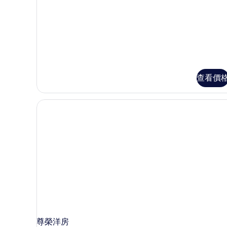
詳
情
查看價
尊榮洋房