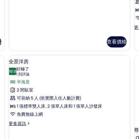
(2
易
廚
pax)
房
的
(2
所
pax)
更
更
的
有
多
詳
帳
相
情
格
查看價格
棚,
片
2
間
、床單
全景洋房 | 1 間臥室、免費無線上網、
顯
7
臥
全景洋房
示
室
好極了
10.0
(G
10.0 分，滿分 10 分
全
(1
1 則評論
的
則
景
半海景
詳
評
情
洋
2 間臥室
論)
房
可容納 5 人 (依實際入住人數計費)
的
1 張標準雙人床, 2 張單人床和 1 張單人沙發床
所
免費無線上網
有
更
更多資訊
多
尊
相
全