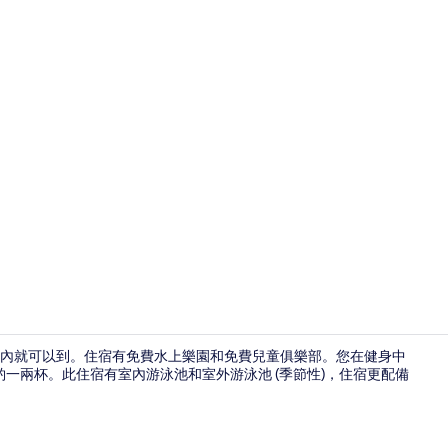
景點
分鐘內就可以到。住宿有免費水上樂園和免費兒童俱樂部。您在健身中
一兩杯。此住宿有室內游泳池和室外游泳池 (季節性)，住宿更配備
住宿內酒吧