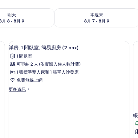
8 - 8月 9) 的供應情況
查看本週末 (8月 7 - 8月 9) 的供應情況
明天
本週末
8月 8 - 8月 9
8月 7 - 8月 9
1 間臥室、免費無線上網、床單
洋房, 1 間臥室, 簡易廚房 (2 pax) |
顯
4
洋房, 1 間臥室, 簡易廚房 (2 pax)
示
1 間臥室
洋
可容納 2 人 (依實際入住人數計費)
房,
1 張標準雙人床和 1 張單人沙發床
1
免費無線上網
間
更
更多資訊
臥
多
室,
洋
房,
簡
1
易
帳
間
臥
廚
室,
房
簡