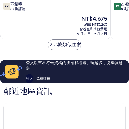
灘
園
7.6
10.0
不錯哦
好極
7.6
10
度
公
分，
分，
87 則評論
8 則
假
寓
滿
滿
現
NT$4,675
村
飯
分
分
在
–
店
10
10
總價 NT$5,265
價
全
含稅金和其他費用
Beni
分，
分，
格
9 月 6 日 - 9 月 7 日
包
Mellal
不
好
為
式
錯
極
NT$4,675
比較類似住宿
Larache
哦，
了，
87
8
則
則
評
評
登入以查看符合資格的折扣和禮遇。玩越多，獎勵就越
論
論
多！
登入
免費註冊
鄰近地區資訊