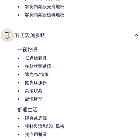
客房內鋪設光滑地板
客房內鋪設磁磚地板
客房設施服務
一夜好眠
低過敏寢具
多款枕頭選擇
遮光布/窗簾
開夜床服務
高級寢具
記憶床墊
舒適生活
陽台或庭院
獨特裝潢和設計風格
獨立用餐區