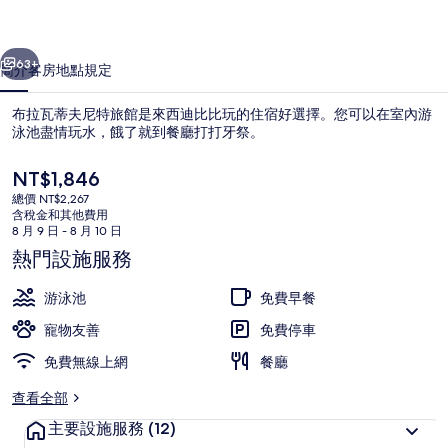
特
一個
下一個
旅
63+
簡介
客房
地點
規定
館
布拉瓦蒂夫尼特旅館是來西迪比比玩的住宿好選擇。您可以在室內游
的
泳池盡情玩水，餓了就到餐廳打打牙祭。
相
目
NT$1,846
片
前
總價 NT$2,267
的
含稅金和其他費用
集
價
8 月 9 日 - 8 月 10 日
格
熱門設施服務
是
室內游泳池
NT$1,846
游泳池
免費早餐
寵物友善
免費停車
免費無線上網
餐廳
查看全部
主要設施服務
(12)