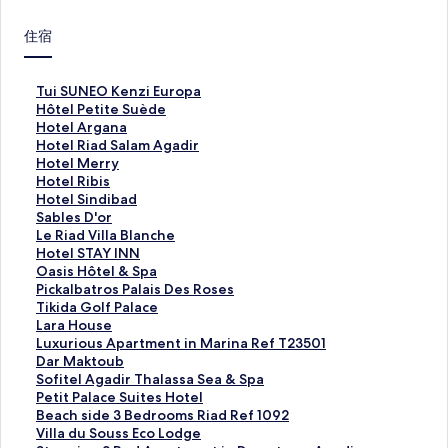
住宿
T
Tui SUNEO Kenzi Europa
u
H
Hôtel Petite Suède
i
ô
H
Hotel Argana
S
t
o
H
Hotel Riad Salam Agadir
U
e
t
o
H
Hotel Merry
N
l
e
t
o
H
Hotel Ribis
E
P
l
e
t
o
H
Hotel Sindibad
O
e
A
l
e
t
o
S
Sables D'or
K
t
r
R
l
e
t
a
L
Le Riad Villa Blanche
e
i
g
i
M
l
e
b
e
H
Hotel STAY INN
n
t
a
a
e
R
l
l
R
o
O
Oasis Hôtel & Spa
z
e
n
d
r
i
S
e
i
t
a
P
Pickalbatros Palais Des Roses
i
S
a
S
r
b
i
s
a
e
s
i
T
Tikida Golf Palace
E
u
的
a
y
i
n
D
d
l
i
c
i
L
Lara House
u
è
連
l
的
s
d
'
V
S
s
k
k
a
L
Luxurious Apartment in Marina Ref T23501
r
d
結
a
連
的
i
o
i
T
H
a
i
r
u
D
Dar Maktoub
o
e
m
結
連
b
r
l
A
ô
l
d
a
x
a
S
Sofitel Agadir Thalassa Sea & Spa
p
的
A
結
a
的
l
Y
t
b
a
H
u
r
o
P
Petit Palace Suites Hotel
a
連
g
d
連
a
I
e
a
G
o
r
M
f
e
B
Beach side 3 Bedrooms Riad Ref 1092
的
結
a
的
結
B
N
l
t
o
u
i
a
i
t
e
V
Villa du Souss Eco Lodge