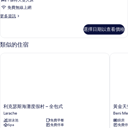
1 張特大雙人床
雙
免費無線上網
人
更
更多資訊
房
多
的
舒
選擇日期以查看價格
適
所
雙
有
人
類似的住宿
房
相
的
利克瑟斯海灘度假村 – 全包式
黃金天空
片
詳
情
利
黃
利克瑟斯海灘度假村 – 全包式
黃金天
克
金
Larache
Beni Mel
瑟
天
游泳池
免費早餐
廚房
斯
空
Spa
免費停車
免費停
海
家