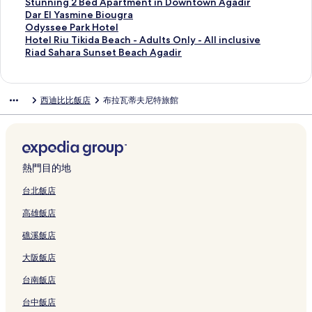
連
d
連
l
N
&
r
l
s
o
k
t
i
a
i
S
Stunning 2 Bed Apartment in Downtown Agadir
結
i
結
a
的
S
o
f
e
u
t
e
t
c
l
t
D
Dar El Yasmine Biougra
r
n
連
p
s
P
的
s
o
l
P
h
l
u
a
O
Odyssee Park Hotel
的
c
結
a
P
a
連
A
u
A
a
s
a
n
r
d
H
Hotel Riu Tikida Beach - Adults Only - All inclusive
連
h
的
a
l
結
p
b
g
l
i
d
n
E
y
o
R
Riad Sahara Sunset Beach Agadir
結
e
連
l
a
a
的
a
a
d
u
i
l
s
t
i
的
結
a
c
r
連
d
c
e
S
n
Y
s
e
a
連
i
e
t
結
i
e
3
o
g
a
e
l
d
西迪比比飯店
布拉瓦蒂夫尼特旅館
結
s
的
m
r
S
B
u
2
s
e
R
S
D
連
e
T
u
e
s
B
m
P
i
a
e
結
n
h
i
d
s
e
i
a
u
h
s
t
a
t
r
E
d
n
r
T
a
R
i
l
e
o
c
A
e
k
i
r
o
n
a
s
o
o
p
B
H
k
a
熱門目的地
s
M
s
H
m
L
a
i
o
i
S
e
a
s
o
s
o
r
o
t
d
u
台北飯店
s
r
a
t
R
d
t
u
e
a
n
高雄飯店
的
i
S
e
i
g
m
g
l
B
s
連
n
e
l
a
e
e
r
的
e
e
礁溪飯店
結
a
a
的
d
的
n
a
連
a
t
R
&
連
R
連
t
的
結
c
B
大阪飯店
e
S
結
e
結
i
連
h
e
f
p
f
n
結
-
a
台南飯店
T
a
1
D
A
c
2
的
0
o
d
h
台中飯店