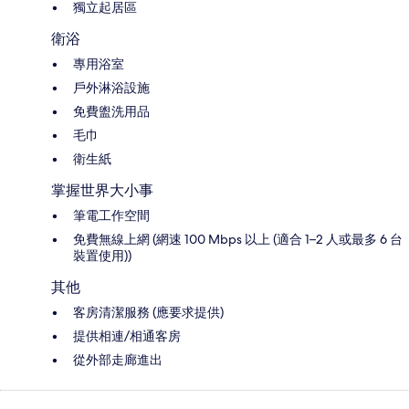
獨立起居區
衛浴
專用浴室
戶外淋浴設施
免費盥洗用品
毛巾
衛生紙
掌握世界大小事
筆電工作空間
免費無線上網 (網速 100 Mbps 以上 (適合 1–2 人或最多 6 台
裝置使用))
其他
客房清潔服務 (應要求提供)
提供相連/相通客房
從外部走廊進出