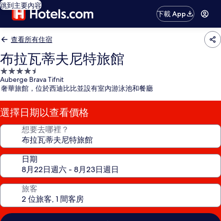
跳到主要內容
下載 App
查看所有住宿
布拉瓦蒂夫尼特旅館
4.5
Auberge Brava Tifnit
星
奢華旅館，位於西迪比比並設有室內游泳池和餐廳
級
住
選擇日期以查看價格
宿
想要去哪裡？
日期
旅客