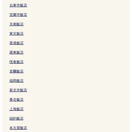
3
連
9
w
u
A
台東市飯店
5
結
2
n
l
g
0
的
t
t
a
宜蘭市飯店
1
連
o
s
d
的
結
w
O
i
京都飯店
連
n
n
r
結
A
l
的
東京飯店
g
y
連
香港飯店
a
-
結
d
A
羅東飯店
i
l
r
l
恆春飯店
的
i
連
n
首爾飯店
結
c
l
福岡飯店
u
新北市飯店
s
i
曼谷飯店
v
e
上海飯店
的
連
紐約飯店
結
名古屋飯店