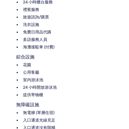
24 小時櫃台服務
禮賓服務
旅遊諮詢/購票
洗衣設施
免費日用品代購
多語服務人員
海灘接駁車 (付費)
綜合設施
花園
公用客廳
室內游泳池
24 小時開放游泳池
提供寄物櫃
無障礙設施
無電梯 (單層住宿)
入口通道光線充足
入口通道沒有階梯