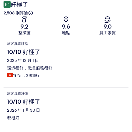
論
好極了
9.4
2,508 則評論
9.2
9.6
9.0
整潔度
地點
員工素質
評
旅客真實評論
論
10/10 好極了
2025 年 12 月 1 日
環境很好，職員服務很好
Yi Yan，3 晚旅行
旅客真實評論
10/10 好極了
2026 年 1 月 30 日
都很好