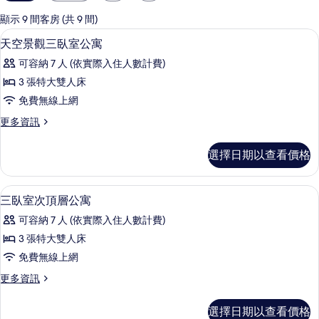
用
的
顯示 9 間客房 (共 9 間)
客
用餐區 | 供應午餐和晚餐
顯
2
天空景觀三臥室公寓
房
示
篩
可容納 7 人 (依實際入住人數計費)
天
選
3 張特大雙人床
空
條
免費無線上網
景
件
更
更多資訊
觀
多
三
天
選擇日期以查看價格
空
臥
景
室
觀
起居區 | 電視
顯
4
三
三臥室次頂層公寓
公
示
臥
寓
可容納 7 人 (依實際入住人數計費)
室
三
公
的
3 張特大雙人床
臥
寓
所
免費無線上網
的
室
詳
有
更
更多資訊
次
情
多
相
頂
三
選擇日期以查看價格
片
臥