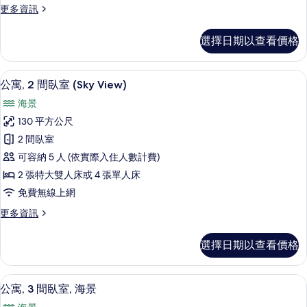
更
更多資訊
海
多
景
公
選擇日期以查看價格
寓,
的
2
所
間
公寓, 2 間臥室 (Sky View) | 
顯
10
臥
有
公寓, 2 間臥室 (Sky View)
示
室,
相
海景
海
公
片
景
130 平方公尺
寓,
的
2 間臥室
詳
2
情
可容納 5 人 (依實際入住人數計費)
間
2 張特大雙人床或 4 張單人床
臥
免費無線上網
室
更
更多資訊
(Sky
多
View)
公
選擇日期以查看價格
的
寓,
2
所
間
迷你吧、客房內保險箱、熨斗/熨衣板、
顯
有
11
臥
公寓, 3 間臥室, 海景
示
室
相