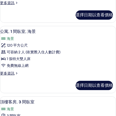
更
更多資訊
(Sky
多
View)
公
選擇日期以查看價格
的
寓,
3
所
間
公寓, 1 間臥室, 海景 | 迷你吧、客
顯
有
13
臥
公寓, 1 間臥室, 海景
示
室
相
海景
(Sky
公
片
View)
120 平方公尺
寓,
的
可容納 2 人 (依實際入住人數計費)
詳
1
情
1 張特大雙人床
間
免費無線上網
臥
更
更多資訊
室,
多
海
公
選擇日期以查看價格
寓,
景
1
的
間
頂樓客房, 3 間臥室 | 迷你吧、客房
顯
6
臥
所
頂樓客房, 3 間臥室
示
室,
有
海景
海
頂
相
景
3 間臥室