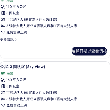
海景
(Sky
公
片
View)
160 平方公尺
寓,
的
3 間臥室
詳
3
情
可容納 7 人 (依實際入住人數計費)
間
3 張特大雙人床或 4 張單人床和 1 張特大雙人床
臥
免費無線上網
室,
更
更多資訊
海
多
景
公
選擇日期以查看價格
寓,
的
3
所
間
公寓, 3 間臥室 (Sky View) | 
顯
12
臥
有
公寓, 3 間臥室 (Sky View)
示
室,
相
海景
海
公
片
景
160 平方公尺
寓,
的
3 間臥室
詳
3
情
可容納 7 人 (依實際入住人數計費)
間
3 張特大雙人床或 4 張單人床和 1 張特大雙人床
臥
免費無線上網
室