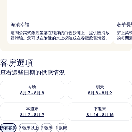
海濱幸福
奢華長
這間公寓式飯店坐落在純淨的白色沙灘上，提供臨海放
穿上柔
鬆體驗。您可以在附近的水上探險或在餐廳欣賞海景。
的每間
客房選項
查看這些日期的供應情況
查看今晚 (8月 7 - 8月 8) 的供應情況
查看明天 (8月 8 - 8月 9) 的
今晚
明天
8月 7 - 8月 8
8月 8 - 8月 9
查看本週末 (8月 7 - 8月 9) 的供應情況
查看下週末 (8月 14 - 8月 16)
本週末
下週末
8月 7 - 8月 9
8月 14 - 8月 16
可
所有客房
3 張床以上
2 張床
1 張床