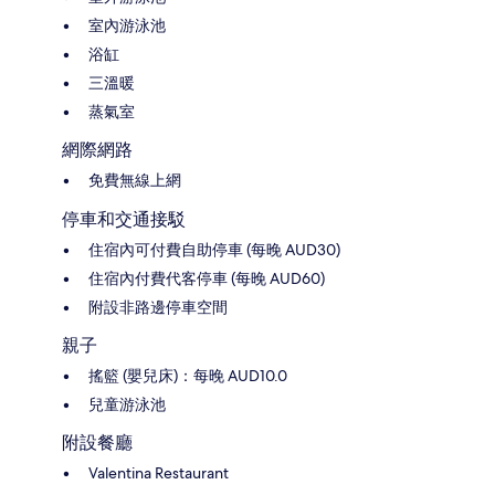
室內游泳池
浴缸
三溫暖
蒸氣室
網際網路
免費無線上網
停車和交通接駁
住宿內可付費自助停車 (每晚 AUD30)
住宿內付費代客停車 (每晚 AUD60)
附設非路邊停車空間
親子
搖籃 (嬰兒床)：每晚 AUD10.0
兒童游泳池
附設餐廳
Valentina Restaurant