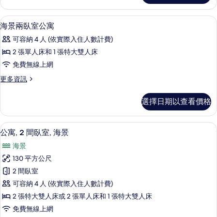
層
室
公
次
迷你吧、客房內保險箱、熨斗/熨衣板、
顯
3
頂
海景兩臥室公寓
寓
示
層
的
可容納 4 人 (依實際入住人數計費)
公
海
寓
所
2 張單人床和 1 張特大雙人床
景
的
有
免費無線上網
詳
兩
情
相
更
更多資訊
臥
多
片
室
海
選擇日期以查看價格
景
公
兩
寓
臥
迷你吧、客房內保險箱、熨斗/熨衣板、
顯
14
室
公寓, 2 間臥室, 海景
的
示
公
所
海景
寓
公
的
有
130 平方公尺
寓,
詳
相
2 間臥室
情
2
片
可容納 4 人 (依實際入住人數計費)
間
2 張特大雙人床或 2 張單人床和 1 張特大雙人床
臥
免費無線上網
室,