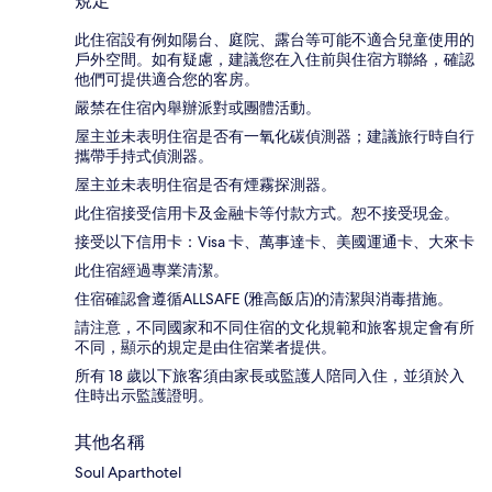
規定
此住宿設有例如陽台、庭院、露台等可能不適合兒童使用的
戶外空間。如有疑慮，建議您在入住前與住宿方聯絡，確認
他們可提供適合您的客房。
嚴禁在住宿內舉辦派對或團體活動。
屋主並未表明住宿是否有一氧化碳偵測器；建議旅行時自行
攜帶手持式偵測器。
屋主並未表明住宿是否有煙霧探測器。
此住宿接受信用卡及金融卡等付款方式。恕不接受現金。
接受以下信用卡：Visa 卡、萬事達卡、美國運通卡、大來卡
此住宿經過專業清潔。
住宿確認會遵循ALLSAFE (雅高飯店)的清潔與消毒措施。
請注意，不同國家和不同住宿的文化規範和旅客規定會有所
不同，顯示的規定是由住宿業者提供。
所有 18 歲以下旅客須由家長或監護人陪同入住，並須於入
住時出示監護證明。
其他名稱
Soul Aparthotel