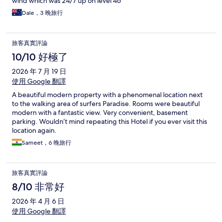
wind which was 24/7 up on level 46
Dale，3 晚旅行
旅客真實評論
10/10 好極了
2026 年 7 月 19 日
使用 Google 翻譯
A beautiful modern property with a phenomenal location next
to the walking area of surfers Paradise. Rooms were beautiful
modern with a fantastic view. Very convenient, basement
parking. Wouldn’t mind repeating this Hotel if you ever visit this
location again.
Sameet，6 晚旅行
旅客真實評論
8/10 非常好
2026 年 4 月 6 日
使用 Google 翻譯