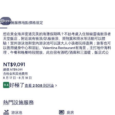
浪
者
一個
下一個
天
129+
簡介
設施服務
地點
價格
規定
堂
想在黃金海岸度過完美的海灘假期嗎？不妨考慮入住辣椒靈魂衝浪者
飯
天堂飯店，附近就有衝浪/趴板衝浪、滑翔翼和滑水等活動可以體
驗！室外游泳池和室內游泳池可以讓大人小孩都玩得盡興；旅客也可
店
以善用健身中心和浴缸。Valentina Restaurant有海景，主打地中海料
的
理，午餐和晚餐時段開放。此住宿有酒吧/酒廊和三溫暖，飯店式公
寓更配備廚房和洗衣機/烘衣機，提供旅客最便利的住宿體驗。住過
相
的人都對住宿的友善員工和地點讚不絕口。住宿離大眾運輸工具不
目
NT$9,091
遠，走路到賽普拉斯大道站只要 9 分鐘。
前
片
總價 NT$9,091
的
含稅金和其他費用
頂樓客房, 4 間臥室 (Sub) | 起居區 | 電
集
價
8 月 17 日 - 8 月 18 日
格
評
好極了
9.4
查看 2,508 則評論
是
9.4 分，滿分 10 分，
論
NT$9,091
熱門設施服務
游泳池
廚房