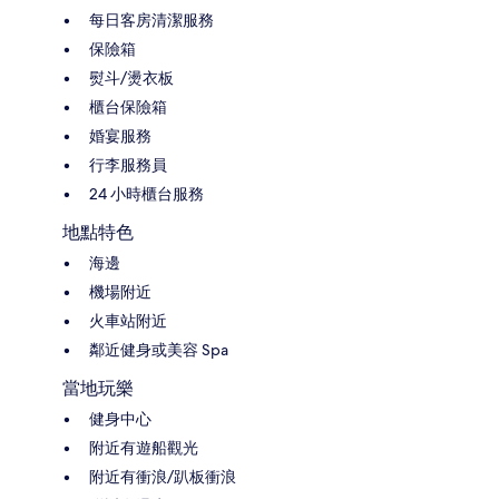
每日客房清潔服務
保險箱
熨斗/燙衣板
櫃台保險箱
婚宴服務
行李服務員
24 小時櫃台服務
地點特色
海邊
機場附近
火車站附近
鄰近健身或美容 Spa
當地玩樂
健身中心
附近有遊船觀光
附近有衝浪/趴板衝浪