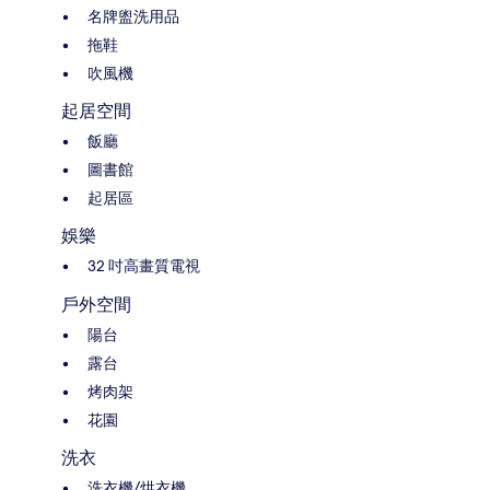
名牌盥洗用品
拖鞋
吹風機
起居空間
飯廳
圖書館
起居區
娛樂
32 吋高畫質電視
戶外空間
陽台
露台
烤肉架
花園
洗衣
洗衣機/烘衣機