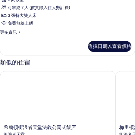
樓
的
片
可容納 7 人 (依實際入住人數計費)
詳
客
情
3 張特大雙人床
房,
免費無線上網
3
更
更多資訊
間
多
臥
頂
選擇日期以查看價格
樓
室
客
的
房,
類似的住宿
3
所
間
有
希爾頓衝浪者天堂法義公寓式飯店
梅里頓套
臥
相
室
的
片
詳
情
希
梅
希爾頓衝浪者天堂法義公寓式飯店
梅里頓
爾
里
衝浪者天堂
衝浪者