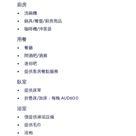
廚房
洗碗機
鍋具/餐盤/廚房用品
咖啡機/沖茶器
用餐
餐廳
間酒吧/酒廊
迷你吧
提供客房餐點服務
臥室
提供床單
折疊床/加床：每晚 AUD60.0
浴室
僅提供淋浴設備
提供毛巾
浴袍