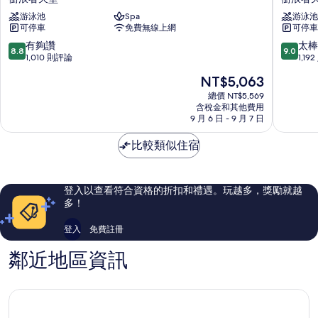
頓
頓
游泳池
Spa
游泳池
衝
套
可停車
免費無線上網
可停車
浪
房
者
衝
8.8
9.0
有夠讚
太棒
8.8
9.0
天
浪
分，
分，
1,010 則評論
1,19
堂
者
滿
滿
現
NT$5,063
法
天
分
分
在
義
堂
10
10
總價 NT$5,569
價
公
含稅金和其他費用
飯
分，
分，
格
9 月 6 日 - 9 月 7 日
寓
店
有
太
為
式
衝
夠
棒
NT$5,063
比較類似住宿
飯
浪
讚，
了，
店
者
1,010
1,192
衝
天
則
則
浪
堂
評
評
登入以查看符合資格的折扣和禮遇。玩越多，獎勵就越
者
論
論
多！
天
堂
登入
免費註冊
鄰近地區資訊