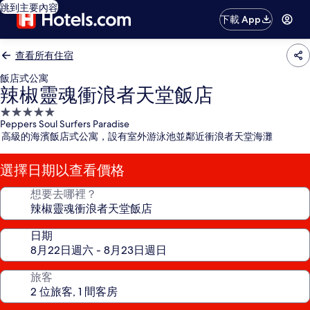
跳到主要內容
下載 App
查看所有住宿
飯店式公寓
辣椒靈魂衝浪者天堂飯店
5.0
Peppers Soul Surfers Paradise
星
高級的海濱飯店式公寓，設有室外游泳池並鄰近衝浪者天堂海灘
級
住
選擇日期以查看價格
宿
想要去哪裡？
日期
旅客