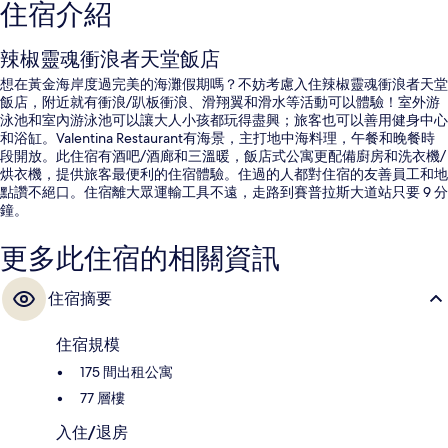
住宿介紹
辣椒靈魂衝浪者天堂飯店
想在黃金海岸度過完美的海灘假期嗎？不妨考慮入住辣椒靈魂衝浪者天堂
飯店，附近就有衝浪/趴板衝浪、滑翔翼和滑水等活動可以體驗！室外游
泳池和室內游泳池可以讓大人小孩都玩得盡興；旅客也可以善用健身中心
和浴缸。Valentina Restaurant有海景，主打地中海料理，午餐和晚餐時
段開放。此住宿有酒吧/酒廊和三溫暖，飯店式公寓更配備廚房和洗衣機/
烘衣機，提供旅客最便利的住宿體驗。住過的人都對住宿的友善員工和地
點讚不絕口。住宿離大眾運輸工具不遠，走路到賽普拉斯大道站只要 9 分
鐘。
更多此住宿的相關資訊
住宿摘要
住宿規模
175 間出租公寓
77 層樓
入住/退房