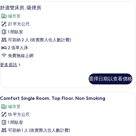
的
床
舒適雙床房, 吸煙房 | 客房內保險箱
顯
5
房,
舒適雙床房, 吸煙房
所
示
非
有
城市景
吸
舒
煙
相
21 平方公尺
適
房
片
1 間臥室
的
雙
詳
可容納 2 人 (依實際入住人數計費)
床
情
2 張單人床
房,
免費無線上網
吸
更
更多資訊
煙
多
房
舒
選擇日期以查看價格
適
的
雙
所
床
Comfort Single Room, Top Fl
顯
6
房,
Comfort Single Room, Top Floor, Non Smoking
有
示
吸
相
城市景
煙
Comfort
房
片
15 平方公尺
Single
的
1 間臥室
Room,
詳
情
可容納 1 人 (依實際入住人數計費)
Top