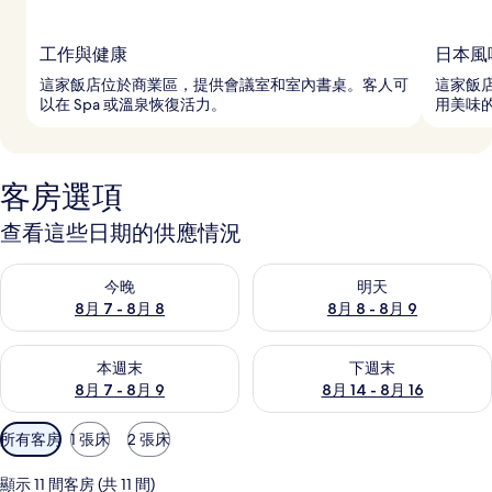
工作與健康
日本風
這家飯店位於商業區，提供會議室和室內書桌。客人可
這家飯
以在 Spa 或溫泉恢復活力。
用美味
客房選項
查看這些日期的供應情況
查看今晚 (8月 7 - 8月 8) 的供應情況
查看明天 (8月 8 - 8月 9) 的
今晚
明天
8月 7 - 8月 8
8月 8 - 8月 9
查看本週末 (8月 7 - 8月 9) 的供應情況
查看下週末 (8月 14 - 8月 16)
本週末
下週末
8月 7 - 8月 9
8月 14 - 8月 16
可
所有客房
1 張床
2 張床
用
的
顯示 11 間客房 (共 11 間)