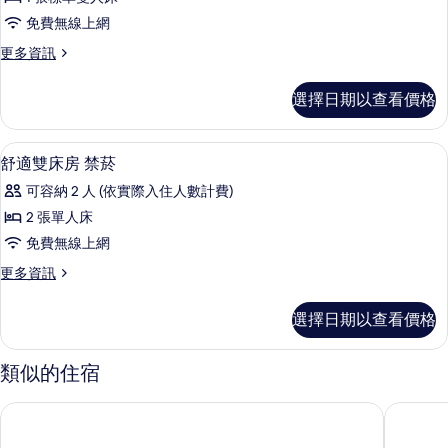
適
免費無線上網
單
更
更多資訊
人
多
房
舒
選擇日期以查看價格
適
禁
單
菸
人
客房內保險箱、書桌、免費無線上網、
顯
5
房
舒適雙床房 禁菸
的
示
禁
所
可容納 2 人 (依實際入住人數計費)
菸
舒
的
有
2 張單人床
適
詳
相
免費無線上網
情
雙
片
更
更多資訊
床
多
房
舒
選擇日期以查看價格
適
禁
雙
菸
床
類似的住宿
房
的
禁
THE BLOSSOM HAKATA Premier
JR KYUS
所
菸
的
有