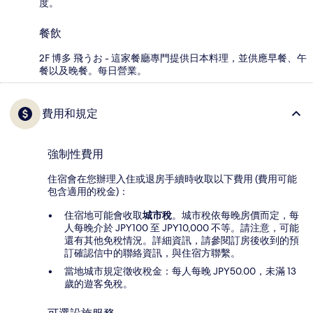
度。
餐飲
2F 博多 飛うお - 這家餐廳專門提供日本料理，並供應早餐、午
餐以及晚餐。每日營業。
費用和規定
強制性費用
住宿會在您辦理入住或退房手續時收取以下費用 (費用可能
包含適用的稅金)：
住宿地可能會收取
城市稅
。城市稅依每晚房價而定，每
人每晚介於 JPY100 至 JPY10,000 不等。請注意，可能
還有其他免稅情況。詳細資訊，請參閱訂房後收到的預
訂確認信中的聯絡資訊，與住宿方聯繫。
當地城市規定徵收稅金：每人每晚 JPY50.00，未滿 13
歲的遊客免稅。