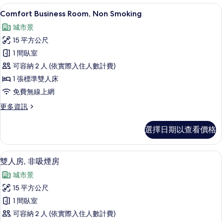
客
Comfort Business Room, No
顯
6
Comfort Business Room, Non Smoking
房
示
篩
城市景
Comfort
選
15 平方公尺
Business
條
1 間臥室
Room,
件
可容納 2 人 (依實際入住人數計費)
Non
Smoking
1 張標準雙人床
的
免費無線上網
所
更
更多資訊
多
有
Comfort
相
選擇日期以查看價格
Business
片
Room,
Non
雙人房, 非吸煙房 | 客房內保險箱、
顯
6
Smoking
雙人房, 非吸煙房
示
的
城市景
詳
雙
情
15 平方公尺
人
1 間臥室
房,
可容納 2 人 (依實際入住人數計費)
非