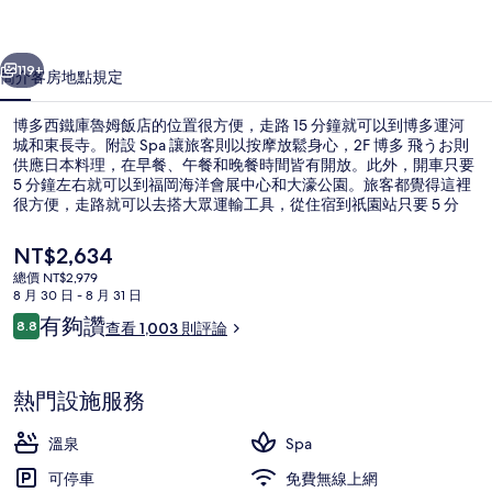
姆
一個
下一個
飯
119+
簡介
客房
地點
規定
店
博多西鐵庫魯姆飯店的位置很方便，走路 15 分鐘就可以到博多運河
的
城和東長寺。附設 Spa 讓旅客則以按摩放鬆身心，2F 博多 飛うお則
供應日本料理，在早餐、午餐和晚餐時間皆有開放。此外，開車只要
相
5 分鐘左右就可以到福岡海洋會展中心和大濠公園。旅客都覺得這裡
片
很方便，走路就可以去搭大眾運輸工具，從住宿到祇園站只要 5 分
鐘、到櫛田神社前站也只要 14 分鐘。
集
目
NT$2,634
前
總價 NT$2,979
的
8 月 30 日 - 8 月 31 日
室內 Spa 池
價
評
有夠讚
8.8
查看 1,003 則評論
格
8.8 分，滿分 10 分，
論
是
NT$2,634
熱門設施服務
溫泉
Spa
可停車
免費無線上網