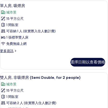
有
非
客房內保險箱、書桌、免費無線上網、
顯
5
吸
單人房, 吸煙房
相
示
煙
片
城市景
房
單
的
15 平方公尺
人
詳
1 間臥室
情
房,
可容納 1 人 (依實際入住人數計費)
吸
1 張標準雙人床
煙
免費無線上網
房
更
更多資訊
的
多
所
單
選擇日期以查看價格
人
有
房,
相
吸
雙人房, 非吸煙房 (Semi Double, f
顯
5
煙
雙人房, 非吸煙房 (Semi Double, for 2 people)
片
示
房
城市景
的
雙
詳
15 平方公尺
人
情
1 間臥室
房,
可容納 2 人 (依實際入住人數計費)
非