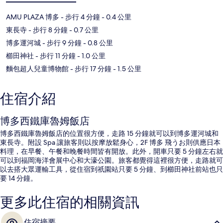
AMU PLAZA 博多
- 步行 4 分鐘
- 0.4 公里
東長寺
- 步行 8 分鐘
- 0.7 公里
博多運河城
- 步行 9 分鐘
- 0.8 公里
櫛田神社
- 步行 11 分鐘
- 1.0 公里
麵包超人兒童博物館
- 步行 17 分鐘
- 1.5 公里
住宿介紹
博多西鐵庫魯姆飯店
博多西鐵庫魯姆飯店的位置很方便，走路 15 分鐘就可以到博多運河城和
東長寺。附設 Spa 讓旅客則以按摩放鬆身心，2F 博多 飛うお則供應日本
料理，在早餐、午餐和晚餐時間皆有開放。此外，開車只要 5 分鐘左右就
可以到福岡海洋會展中心和大濠公園。旅客都覺得這裡很方便，走路就可
以去搭大眾運輸工具，從住宿到祇園站只要 5 分鐘、到櫛田神社前站也只
要 14 分鐘。
更多此住宿的相關資訊
住宿摘要