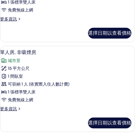
Floor,
1 張標準雙人床
Non
免費無線上網
Smoking
更
更多資訊
的
多
Comfort
所
選擇日期以查看價格
Single
有
Room,
Top
相
客房內保險箱、書桌、免費無線上網、
顯
5
Floor,
單人房, 非吸煙房
片
示
Non
城市景
Smoking
單
的
15 平方公尺
人
詳
1 間臥室
情
房,
可容納 1 人 (依實際入住人數計費)
非
1 張標準雙人床
吸
免費無線上網
煙
更
更多資訊
房
多
的
單
選擇日期以查看價格
人
所
房,