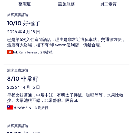
整潔度
設施服務
員工素質
評
旅客真實評論
論
10/10 好極了
2026 年 4 月 18 日
已是第6次入住這間酒店，理由是非常近博多車站，交通很方便，
酒店有大浴場，樓下有間Lawson便利店，價錢合理。
Iok Kam Teresa，2 晚旅行
旅客真實評論
8/10 非常好
2026 年 4 月 15 日
早餐比較普通，中規中矩，有明太子拌飯、咖哩等等，水果比較
少。大眾池很不錯，非常舒服。隔音ok
YUNGHSIN，3 晚旅行
旅客真實評論