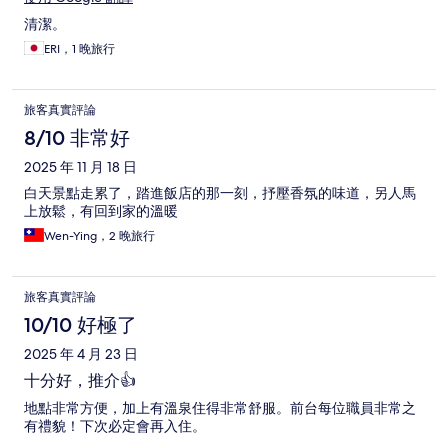
清潔。
ERI，1 晚旅行
旅客真實評論
8/10 非常好
2025 年 11 月 18 日
白天景點走累了，踏進飯店的那一刻，抒壓香氛的味道，另人馬
上放鬆，有回到家的溫暖
Wen-Ying，2 晚旅行
旅客真實評論
10/10 好極了
2025 年 4 月 23 日
十分好，推介👍
地點非常方便，加上有溫泉住得非常舒服。前台每位職員非常之
有禮貌！下次必定會再入住。