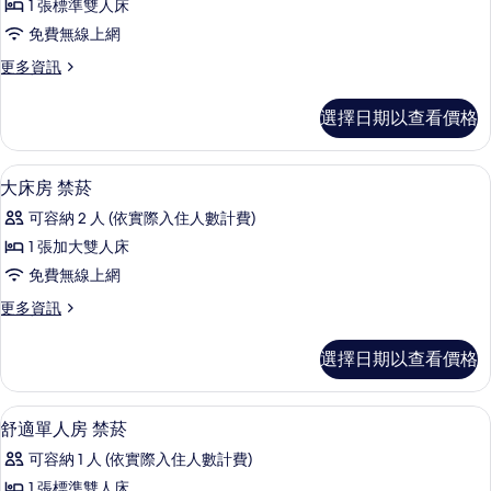
1 張標準雙人床
吸
免費無線上網
煙
更
更多資訊
房
多
(Semi
雙
選擇日期以查看價格
人
Double,
房,
for
非
客房內保險箱、書桌、免費無線上網、
顯
2
5
吸
大床房 禁菸
示
people)
煙
可容納 2 人 (依實際入住人數計費)
房
的
大
(Semi
1 張加大雙人床
所
床
Double,
免費無線上網
for
有
房
2
更
更多資訊
相
禁
people)
多
的
片
菸
大
選擇日期以查看價格
詳
床
的
情
房
所
禁
客房內保險箱、書桌、免費無線上網、
顯
4
菸
舒適單人房 禁菸
有
示
的
相
可容納 1 人 (依實際入住人數計費)
詳
舒
情
片
1 張標準雙人床