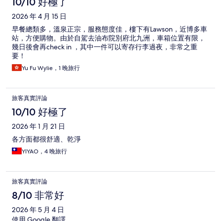
10/10 好極了
2026 年 4 月 15 日
早餐總類多，溫泉正宗，服務態度佳，樓下有Lawson，近博多車
站，方便購物。由於自駕去油布院別府北九洲，車箱位置有限，
幾日後會再check in ，其中一件可以寄存行李過夜，非常之重
要！
Yu Fu Wylie，1 晚旅行
旅客真實評論
10/10 好極了
2026 年 1 月 21 日
各方面都很舒適、乾淨
YIYAO，4 晚旅行
旅客真實評論
8/10 非常好
2026 年 5 月 4 日
使用 Google 翻譯