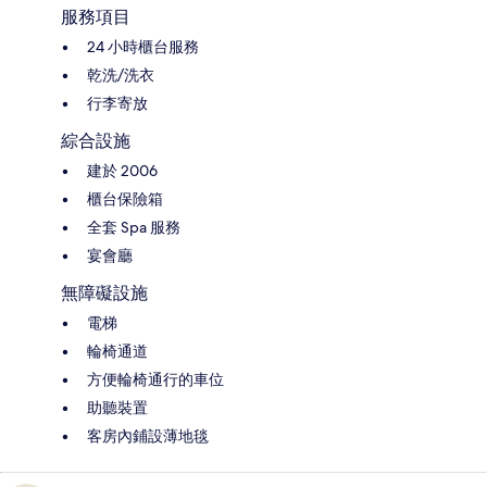
服務項目
24 小時櫃台服務
乾洗/洗衣
行李寄放
綜合設施
建於 2006
櫃台保險箱
全套 Spa 服務
宴會廳
無障礙設施
電梯
輪椅通道
方便輪椅通行的車位
助聽裝置
客房內鋪設薄地毯