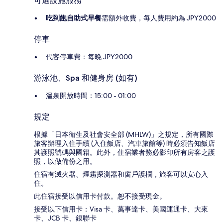
可選設施服務
吃到飽自助式早餐
需額外收費，每人費用約為 JPY2000
停車
代客停車費：每晚 JPY2000
游泳池、Spa 和健身房 (如有)
溫泉開放時間：15:00 - 01:00
規定
根據「日本衛生及社會安全部 (MHLW)」之規定，所有國際
旅客辦理入住手續 (入住飯店、汽車旅館等) 時必須告知飯店
其護照號碼與國籍。此外，住宿業者務必影印所有房客之護
照，以做備份之用。
住宿有滅火器、煙霧探測器和窗戶護欄，旅客可以安心入
住。
此住宿接受以信用卡付款。恕不接受現金。
接受以下信用卡：Visa 卡、萬事達卡、美國運通卡、大來
卡、JCB 卡、銀聯卡