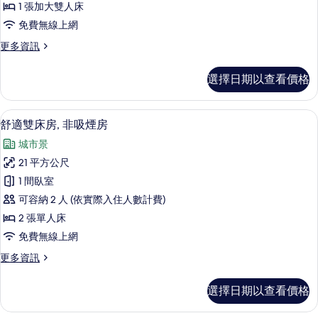
1 張加大雙人床
吸
免費無線上網
煙
更
更多資訊
房
多
的
雙
選擇日期以查看價格
人
所
房,
有
非
舒適雙床房, 非吸煙房 | 客房內保險
顯
6
吸
舒適雙床房, 非吸煙房
相
示
煙
片
城市景
房
舒
的
21 平方公尺
適
詳
1 間臥室
情
雙
可容納 2 人 (依實際入住人數計費)
床
2 張單人床
房,
免費無線上網
非
更
更多資訊
吸
多
煙
舒
選擇日期以查看價格
適
房
雙