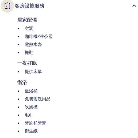
客房設施服務
居家配備
空調
咖啡機/沖茶器
電熱水壺
拖鞋
一夜好眠
提供床單
衛浴
坐浴桶
免費盥洗用品
吹風機
毛巾
牙刷和牙膏
衛生紙