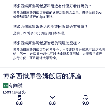
博多西鐵庫魯姆飯店和附近有什麼好看好玩的？
博多西鐵庫魯姆飯店提供的娛樂活動包含溫泉。盡情做個 Spa
或善加體驗這裡的Spa 服務。
博多西鐵庫魯姆飯店內部或附近是否有餐廳？
是的，2F 博多 飛うお提供日本料理。
博多西鐵庫魯姆飯店附近的環境怎麼樣？
博多西鐵庫魯姆飯店位於博多區，只要走路 5 分鐘就可以到祇園
站，另外，走路 11 分鐘也可以抵達博多運河城。大家覺得這裡
步行方便，而且鄰近大眾運輸。
博多西鐵庫魯姆飯店的評論
評
論
有夠讚
8.8
1,003 則評論
8.8
8.8
9.0