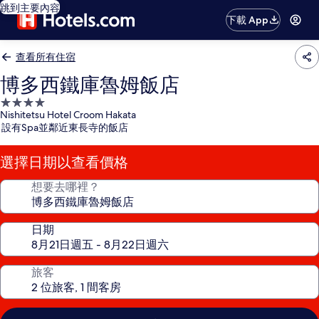
跳到主要內容
下載 App
查看所有住宿
博多西鐵庫魯姆飯店
4.0
Nishitetsu Hotel Croom Hakata
星
設有Spa並鄰近東長寺的飯店
級
住
選擇日期以查看價格
宿
想要去哪裡？
日期
旅客