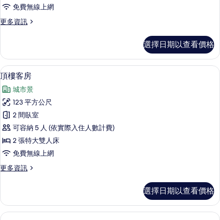
的
相
的
免費無線上網
詳
片
所
情
更
更多資訊
多
有
Deluxe
選擇日期以查看價格
相
Suite
with
片
Kitchen
頂樓客房 | 起居區 | 32-吋 LCD 液
顯
6
的
頂樓客房
示
詳
城市景
情
頂
123 平方公尺
樓
2 間臥室
客
可容納 5 人 (依實際入住人數計費)
房
2 張特大雙人床
的
免費無線上網
所
更
更多資訊
有
多
相
頂
選擇日期以查看價格
樓
片
客
房