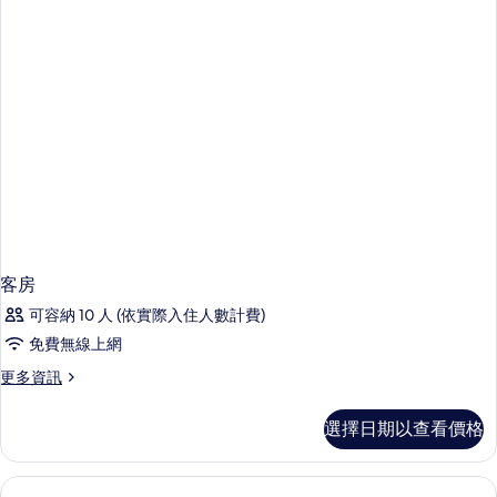
的
詳
情
客房
可容納 10 人 (依實際入住人數計費)
免費無線上網
更
更多資訊
多
客
選擇日期以查看價格
房
的
詳
情