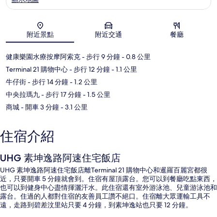
地圖
附近景點
附近交通
餐廳
健康樂園水療按摩阿索克
- 步行 9 分鐘
- 0.8 公里
Terminal 21 購物中心
- 步行 12 分鐘
- 1.1 公里
牛仔街
- 步行 14 分鐘
- 1.2 公里
中央拉瑪九
- 步行 17 分鐘
- 1.5 公里
商城
- 開車 3 分鐘
- 3.1 公里
住宿介紹
UHG 素坤逸路阿速住宅飯店
UHG 素坤逸路阿速住宅飯店離Terminal 21 購物中心和暹羅百麗宮都很
近，只要開車 5 分鐘就會到。住宿有屋頂露台。您可以到餐廳吃點東西，
也可以到健身中心盡情揮灑汗水。此住宿還有室外游泳池、兒童游泳池和
露台。住過的人都對住宿的友善員工讚不絕口。住宿離大眾運輸工具不
遠，走路到碧差汶里站只要 4 分鐘，到素坤逸站也只要 12 分鐘。