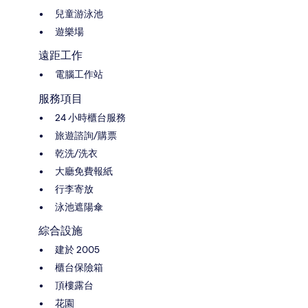
兒童游泳池
遊樂場
遠距工作
電腦工作站
服務項目
24 小時櫃台服務
旅遊諮詢/購票
乾洗/洗衣
大廳免費報紙
行李寄放
泳池遮陽傘
綜合設施
建於 2005
櫃台保險箱
頂樓露台
花園