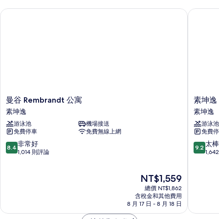
曼谷 Rembrandt 公寓
素坤逸 1
曼
素
曼谷 Rembrandt 公寓
素坤逸 
谷
坤
素坤逸
素坤逸
Rembrandt
逸
游泳池
機場接送
游泳池
公
10
免費停車
免費無線上網
免費停
寓
巷
素
中
8.4
9.2
非常好
太棒
8.4
9.2
坤
心
分，
分，
1,014 則評論
1,6
逸
點
滿
滿
素
分
分
現
NT$1,559
坤
10
10
在
逸
分，
分，
總價 NT$1,862
價
非
太
含稅金和其他費用
格
8 月 17 日 - 8 月 18 日
常
棒
為
好，
了，