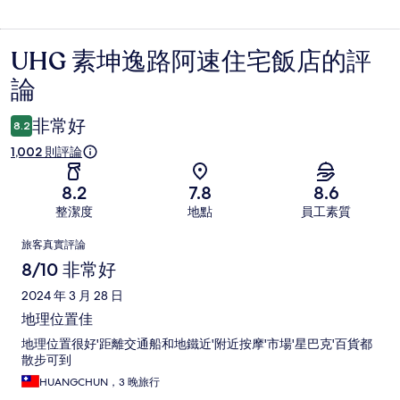
UHG 素坤逸路阿速住宅飯店的評
評
論
論
非常好
8.2
1,002 則評論
8.2
7.8
8.6
整潔度
地點
員工素質
評
旅客真實評論
論
8/10 非常好
2024 年 3 月 28 日
地理位置佳
地理位置很好'距離交通船和地鐵近'附近按摩'市場'星巴克'百貨都
散步可到
HUANGCHUN，3 晚旅行