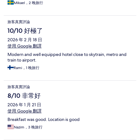
bit i från Terminal 21 och BTS så svårt att ta sig dit om man inte
Mikael，2 晚旅行
gillar att promenera i bangkokvärmen.
旅客真實評論
10/10 好極了
2026 年 2 月 18 日
使用 Google 翻譯
Modern and well equipped hotel close to skytrain, metro and
train to airport.
Rami，1 晚旅行
旅客真實評論
8/10 非常好
2026 年 1 月 21 日
使用 Google 翻譯
Breakfast was good. Location is good
Nazim，3 晚旅行