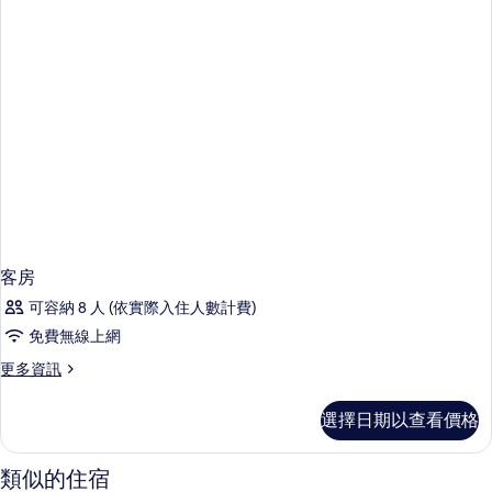
客房
可容納 8 人 (依實際入住人數計費)
免費無線上網
更
更多資訊
多
客
選擇日期以查看價格
房
的
詳
類似的住宿
情