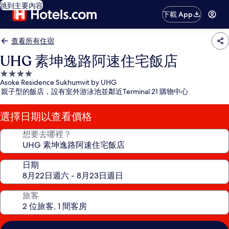
跳到主要內容
下載 App
查看所有住宿
UHG 素坤逸路阿速住宅飯店
4.0
Asoke Residence Sukhumvit by UHG
星
親子型的飯店，設有室外游泳池並鄰近Terminal 21 購物中心
級
住
選擇日期以查看價格
宿
想要去哪裡？
日期
旅客