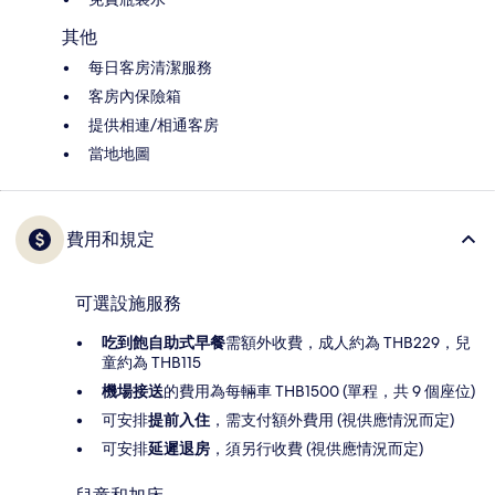
其他
每日客房清潔服務
客房內保險箱
提供相連/相通客房
當地地圖
費用和規定
可選設施服務
吃到飽自助式早餐
需額外收費，成人約為 THB229，兒
童約為 THB115
機場接送
的費用為每輛車 THB1500 (單程，共 9 個座位)
可安排
提前入住
，需支付額外費用 (視供應情況而定)
可安排
延遲退房
，須另行收費 (視供應情況而定)