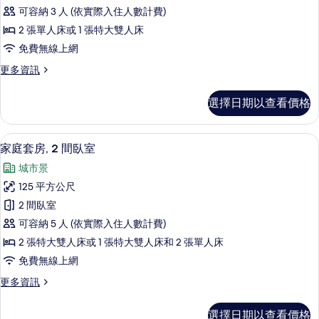
通
詳
可容納 3 人 (依實際入住人數計費)
情
套
2 張單人床或 1 張特大雙人床
房
免費無線上網
的
更
更多資訊
所
多
有
普
選擇日期以查看價格
通
相
套
片
房
家庭套房, 2 間臥室 | 房內用餐區
顯
8
的
家庭套房, 2 間臥室
示
詳
城市景
情
家
125 平方公尺
庭
2 間臥室
套
可容納 5 人 (依實際入住人數計費)
房,
2 張特大雙人床或 1 張特大雙人床和 2 張單人床
2
免費無線上網
間
更
更多資訊
臥
多
室
家
選擇日期以查看價格