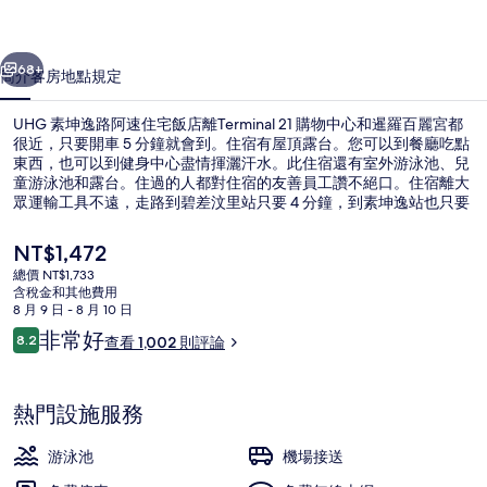
速
一個
下一個
住
68+
簡介
客房
地點
規定
宅
UHG 素坤逸路阿速住宅飯店離Terminal 21 購物中心和暹羅百麗宮都
飯
很近，只要開車 5 分鐘就會到。住宿有屋頂露台。您可以到餐廳吃點
店
東西，也可以到健身中心盡情揮灑汗水。此住宿還有室外游泳池、兒
童游泳池和露台。住過的人都對住宿的友善員工讚不絕口。住宿離大
的
眾運輸工具不遠，走路到碧差汶里站只要 4 分鐘，到素坤逸站也只要
12 分鐘。
相
目
NT$1,472
片
前
總價 NT$1,733
的
含稅金和其他費用
集
住宿正面
價
8 月 9 日 - 8 月 10 日
格
評
非常好
8.2
查看 1,002 則評論
是
8.2 分，滿分 10 分，
論
NT$1,472
熱門設施服務
游泳池
機場接送