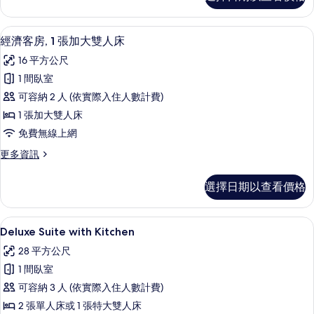
庭
的
套
所
房,
客房內保險箱、隔音、熨斗/熨衣板、
顯
7
2
有
經濟客房, 1 張加大雙人床
示
間
相
16 平方公尺
臥
經
片
室
1 間臥室
濟
的
可容納 2 人 (依實際入住人數計費)
詳
客
情
1 張加大雙人床
房,
免費無線上網
1
更
更多資訊
張
多
加
經
選擇日期以查看價格
濟
大
客
雙
房,
客房內保險箱、隔音、熨斗/熨衣板、
顯
5
1
人
Deluxe Suite with Kitchen
示
張
床
28 平方公尺
加
Deluxe
的
大
1 間臥室
Suite
雙
所
可容納 3 人 (依實際入住人數計費)
with
人
有
床
2 張單人床或 1 張特大雙人床
Kitchen