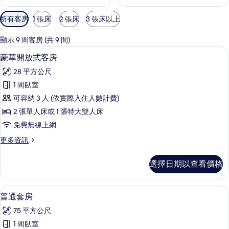
可
所有客房
1 張床
2 張床
3 張床以上
用
的
顯示 9 間客房 (共 9 間)
客
客房內保險箱、隔音、熨斗/熨衣板、
顯
5
豪華開放式客房
房
示
篩
28 平方公尺
豪
選
1 間臥室
華
條
可容納 3 人 (依實際入住人數計費)
開
件
2 張單人床或 1 張特大雙人床
放
免費無線上網
式
更
更多資訊
客
多
房
豪
選擇日期以查看價格
華
的
開
所
放
普通套房 | 起居區 | 32-吋 LCD 液
顯
8
式
普通套房
有
示
客
相
75 平方公尺
房
普
的
片
1 間臥室