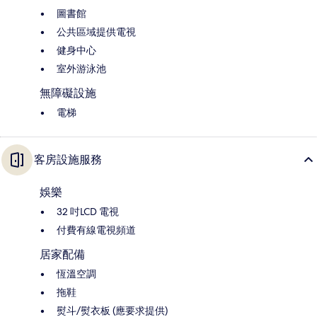
圖書館
公共區域提供電視
健身中心
室外游泳池
無障礙設施
電梯
客房設施服務
娛樂
32 吋LCD 電視
付費有線電視頻道
居家配備
恆溫空調
拖鞋
熨斗/熨衣板 (應要求提供)