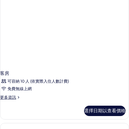
客房
可容納 10 人 (依實際入住人數計費)
免費無線上網
更
更多資訊
多
客
選擇日期以查看價格
房
的
詳
情