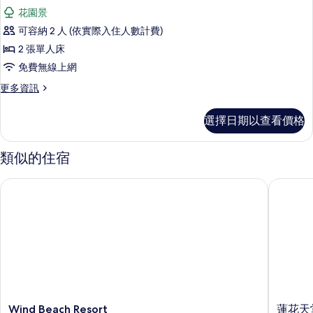
相
示
beds
花園景
的
片
Superior
詳
可容納 2 人 (依實際入住人數計費)
Room
情
2 張單人床
2
免費無線上網
Single
beds
更
更多資訊
多
的
Superior
所
選擇日期以查看價格
Room
有
2
Single
類似的住宿
相
beds
片
的
Wind Beach Resort
蓮花天堂
詳
情
Wind
蓮
Wind Beach Resort
蓮花天