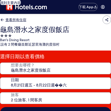
跳到主要內容
下載 App
查看所有住宿
龜島潛水之家度假飯店
3.0
Ban's Diving Resort
星
設有 2 間餐廳並鄰近瑟里海灘的度假村
級
住
選擇日期以查看價格
宿
想要去哪裡？
日期
旅客