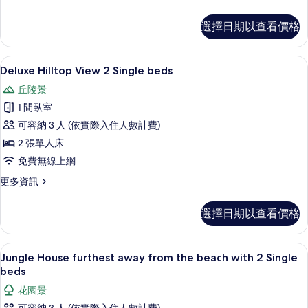
beds
多
Deluxe
的
選擇日期以查看價格
Room
所
Garden
View
有
Delux
顯
5
2
Deluxe Hilltop View 2 Single beds
相
示
Single
丘陵景
片
beds
Deluxe
的
1 間臥室
Hilltop
詳
可容納 3 人 (依實際入住人數計費)
View
情
2 張單人床
2
Single
免費無線上網
beds
更
更多資訊
的
多
Deluxe
所
選擇日期以查看價格
Hilltop
有
View
2
相
顯
10
Single
Jungle House furthest away from the beach with 2 Single
片
示
beds
beds
的
Jungle
花園景
詳
House
情