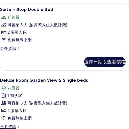
的
away
Suite Hilltop
顯
5
from
Suite Hilltop Double Bed
所
示
the
丘陵景
有
beach
Suite
with
可容納 3 人 (依實際入住人數計費)
相
Hilltop
Double
2 張單人床
片
Double
Bed
的
免費無線上網
Bed
詳
的
更
更多資訊
情
多
所
Suite
選擇日期以查看價格
有
Hilltop
Double
相
Bed
客房內保險箱、免費無線上網、獨特裝
顯
片
5
的
Deluxe Room Garden View 2 Single beds
示
詳
花園景
情
Deluxe
1 間臥室
Room
可容納 3 人 (依實際入住人數計費)
Garden
2 張單人床
View
2
免費無線上網
Single
更
更多資訊