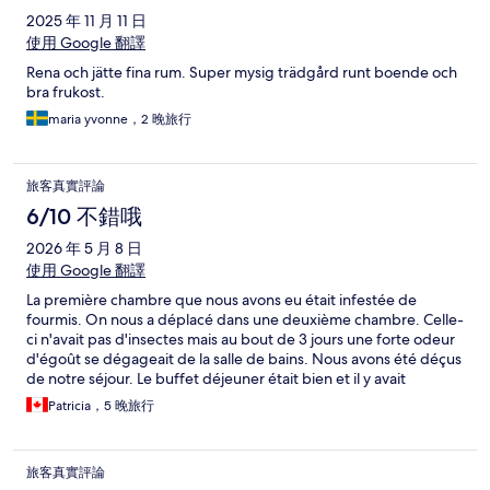
2025 年 11 月 11 日
使用 Google 翻譯
Rena och jätte fina rum. Super mysig trädgård runt boende och
bra frukost.
maria yvonne，2 晚旅行
旅客真實評論
6/10 不錯哦
2026 年 5 月 8 日
使用 Google 翻譯
La première chambre que nous avons eu était infestée de
fourmis. On nous a déplacé dans une deuxième chambre. Celle-
ci n'avait pas d'insectes mais au bout de 3 jours une forte odeur
d'égoût se dégageait de la salle de bains. Nous avons été déçus
de notre séjour. Le buffet déjeuner était bien et il y avait
beaucoup de choix. Les piscines du complexe sont biens.
Patricia，5 晚旅行
L'endroit est bien situé. Près du centre mais assez calme le soir
pour pouvoir se reposer. L'écolde de plongée est bien. Nous
avons fait notre Open water et avons aimé l'expérience.
旅客真實評論