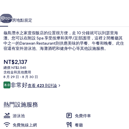
度
一個
下一個
假
132+
簡介
客房
地點
規定
飯
龜島潛水之家度假飯店的位置很方便，走 10 分鐘就可以到瑟里海
店
灘。您可以在附設 Spa 享受按摩和美甲/足部護理，這裡 2 間餐廳其
中之一的Darawan Restaurant則供應美味的早餐、午餐和晚餐。此住
的
宿還有室外游泳池、海灘酒吧和健身中心等其他設施服務。
相
目
NT$2,137
片
前
總價 NT$2,545
的
集
含稅金和其他費用
價
8 月 29 日 - 8 月 30 日
別墅, 2 間臥室 | 私人游泳池
格
評
非常好
8.0
查看 423 則評論
是
8.0 分，滿分 10 分，
論
NT$2,137
熱門設施服務
游泳池
免費停車
免費無線上網
餐廳