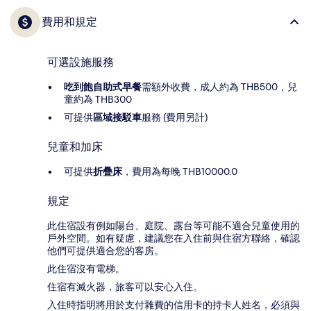
費用和規定
可選設施服務
吃到飽自助式早餐
需額外收費，成人約為 THB500，兒
童約為 THB300
可提供
區域接駁車
服務 (費用另計)
兒童和加床
可提供
折疊床
，費用為每晚 THB10000.0
規定
此住宿設有例如陽台、庭院、露台等可能不適合兒童使用的
戶外空間。如有疑慮，建議您在入住前與住宿方聯絡，確認
他們可提供適合您的客房。
此住宿沒有電梯。
住宿有滅火器，旅客可以安心入住。
入住時指明將用於支付雜費的信用卡的持卡人姓名，必須與