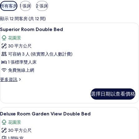
可
所有客房
1 張床
2 張床
用
的
顯示 12 間客房 (共 12 間)
客
Superior R
顯
5
Superior Room Double Bed
房
示
篩
花園景
Superior
選
30 平方公尺
Room
條
可容納 3 人 (依實際入住人數計費)
Double
件
1 張標準雙人床
Bed
的
免費無線上網
所
更
更多資訊
多
有
Superior
選擇日期以查看價格
相
Room
Double
片
Bed
顯
6
的
Deluxe Room Garden View Double Bed
示
詳
花園景
情
Deluxe
30 平方公尺
Room
1 間臥室