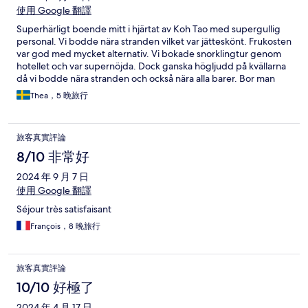
使用 Google 翻譯
Superhärligt boende mitt i hjärtat av Koh Tao med supergullig
personal. Vi bodde nära stranden vilket var jätteskönt. Frukosten
var god med mycket alternativ. Vi bokade snorklingtur genom
hotellet och var supernöjda. Dock ganska högljudd på kvällarna
då vi bodde nära stranden och också nära alla barer. Bor man
högre upp på resorten kanske det är lugnare, men då också
Thea，5 晚旅行
längre ifrån strand och uppförsbacke hem.
旅客真實評論
8/10 非常好
2024 年 9 月 7 日
使用 Google 翻譯
Séjour très satisfaisant
François，8 晚旅行
旅客真實評論
10/10 好極了
2024 年 4 月 17 日