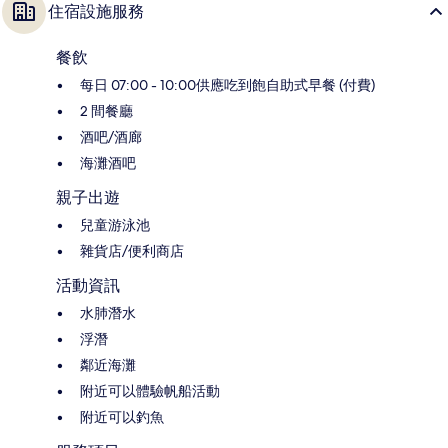
住宿設施服務
餐飲
每日 07:00 - 10:00供應吃到飽自助式早餐 (付費)
2 間餐廳
酒吧/酒廊
海灘酒吧
親子出遊
兒童游泳池
雜貨店/便利商店
活動資訊
水肺潛水
浮潛
鄰近海灘
附近可以體驗帆船活動
附近可以釣魚