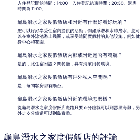
入住登記開始時間：14:00；入住登記結束時間：20:30。退房
時間為 11:00。
龜島潛水之家度假飯店和附近有什麼好看好玩的？
您可以好好享受住宿內提供的活動，例如浮潛和水肺潛水。您可
以在室外泳池游上幾圈，或享受這間度假村的其他設施，例如健
身中心和花園。
龜島潛水之家度假飯店內部或附近是否有餐廳？
是的，此住宿附設 2 間餐廳，具有海濱用餐環境。
龜島潛水之家度假飯店有戶外私人空間嗎？
是，每間客房都有陽台。
龜島潛水之家度假飯店附近的環境怎麼樣？
從龜島潛水之家度假飯店走路只要 6 分鐘就可以到瑟里海灘，另
外走 6 分鐘還可以到島泰拳。
龜島潛水之家度假飯店的評論
評