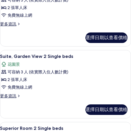
可容納 3 人 (依實際入住人數計費)
furthest
2 張單人床
away
免費無線上網
from
the
更
更多資訊
多
beach
Jungle
with
選擇日期以查看價格
House
2
furthest
away
Single
Suite, Gar
顯
6
from
Suite, Garden View 2 Single beds
beds
示
the
的
花園景
beach
Suite,
with
所
可容納 3 人 (依實際入住人數計費)
Garden
2
有
2 張單人床
View
Single
相
beds
免費無線上網
2
的
片
Single
更
更多資訊
詳
多
beds
情
Suite,
的
選擇日期以查看價格
Garden
所
View
2
有
Superior 
顯
5
Single
Superior Room 2 Single beds