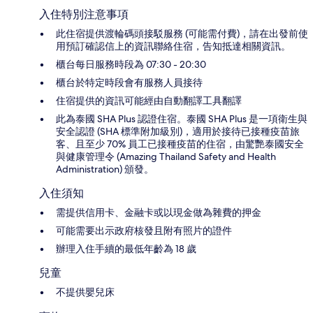
入住特別注意事項
此住宿提供渡輪碼頭接駁服務 (可能需付費)，請在出發前使
用預訂確認信上的資訊聯絡住宿，告知抵達相關資訊。
櫃台每日服務時段為 07:30 - 20:30
櫃台於特定時段會有服務人員接待
住宿提供的資訊可能經由自動翻譯工具翻譯
此為泰國 SHA Plus 認證住宿。泰國 SHA Plus 是一項衛生與
安全認證 (SHA 標準附加級別)，適用於接待已接種疫苗旅
客、且至少 70% 員工已接種疫苗的住宿，由驚艷泰國安全
與健康管理令 (Amazing Thailand Safety and Health
Administration) 頒發。
入住須知
需提供信用卡、金融卡或以現金做為雜費的押金
可能需要出示政府核發且附有照片的證件
辦理入住手續的最低年齡為 18 歲
兒童
不提供嬰兒床