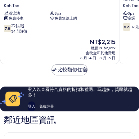
Beach
花
Koh Tao
Koh Tao
Resort
天
游泳池
Spa
Spa
Koh
堂
免費停車
免費無線上網
空調
Tao
度
假
7.8
6.6
不錯哦
6.6
117
7.8
酒
分，
分，
34 則評論
店
滿
滿
現
NT$2,215
Koh
分
分
在
Tao
10
10，
總價 NT$2,629
價
含稅金和其他費用
分，
117
格
8 月 14 日 - 8 月 15 日
不
則
為
錯
評
NT$2,215
比較類似住宿
哦，
論
34
則
評
登入以查看符合資格的折扣和禮遇。玩越多，獎勵就越
論
多！
登入
免費註冊
鄰近地區資訊