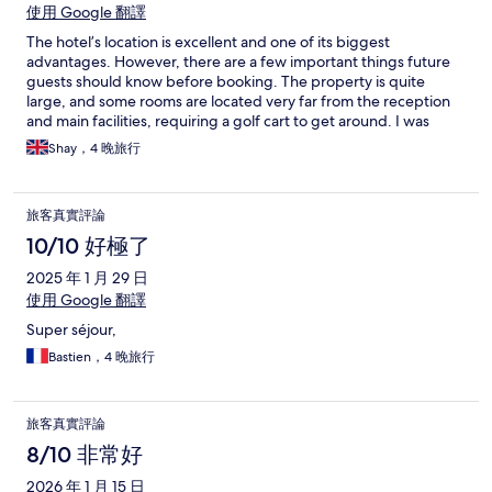
使用 Google 翻譯
The hotel’s location is excellent and one of its biggest
advantages. However, there are a few important things future
guests should know before booking. The property is quite
large, and some rooms are located very far from the reception
and main facilities, requiring a golf cart to get around. I was
fortunate to be moved to a room near the reception, but that
Shay，4 晚旅行
came with another issue. Because of the hotel’s location, many
guests return late from nearby nightlife, and there was
significant noise almost every night between midnight and 2:00
旅客真實評論
AM. In addition, the walls are extremely thin. I could clearly hear
conversations, televisions, and even when the couple next door
10/10 好極了
were having sex. The lack of sound insulation made it very
2025 年 1 月 29 日
difficult to relax or get a good night’s sleep. The room itself was
comfortable, nicely decorated, and well maintained. The
使用 Google 翻譯
shower was excellent, and housekeeping kept the room clean
Super séjour,
every day. I used one of the three swimming pools, which was
clean and pleasant. However, it only had four sun loungers, so
Bastien，4 晚旅行
finding a place to sit was often difficult. Overall, the hotel has a
great location and comfortable rooms, but your experience will
depend heavily on the room you are assigned. I strongly
旅客真實評論
recommend requesting a quiet room away from both the
8/10 非常好
reception and the nightlife.
2026 年 1 月 15 日