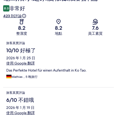
論
非常好
8.0
423 則評論
8.2
8.2
7.6
整潔度
地點
員工素質
評
旅客真實評論
論
10/10 好極了
2026 年 1 月 25 日
使用 Google 翻譯
Das Perfekte Hotel für einen Aufenthalt in Ko Tao.
Mathias，5 晚旅行
旅客真實評論
6/10 不錯哦
2026 年 1 月 19 日
使用 Google 翻譯