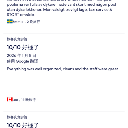
poolerna var fulla av dykare, hade varit skönt med någon pool
utan dykarlektioner. Men väldigt trevligt läge, taxi service &
STORT område.
Emmie，2 晚旅行
旅客真實評論
10/10 好極了
2026 年 1 月 8 日
使用 Google 翻譯
Everything was well organized, cleans and the staff were great
Lee，15 晚旅行
旅客真實評論
10/10 好極了