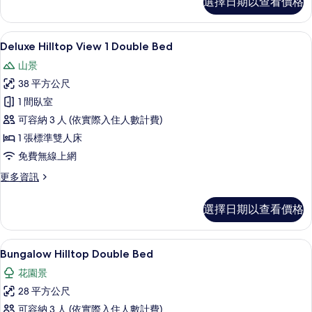
相
選擇日期以查看價格
Garden
片
View
Double
Delux
顯
5
Bed
Deluxe Hilltop View 1 Double Bed
示
的
山景
詳
Deluxe
情
38 平方公尺
Hilltop
1 間臥室
View
可容納 3 人 (依實際入住人數計費)
1
Double
1 張標準雙人床
Bed
免費無線上網
的
更
更多資訊
所
多
Deluxe
有
選擇日期以查看價格
Hilltop
相
View
1
片
Bungalow
顯
5
Double
Bungalow Hilltop Double Bed
示
Bed
花園景
的
Bungalow
詳
28 平方公尺
Hilltop
情
可容納 3 人 (依實際入住人數計費)