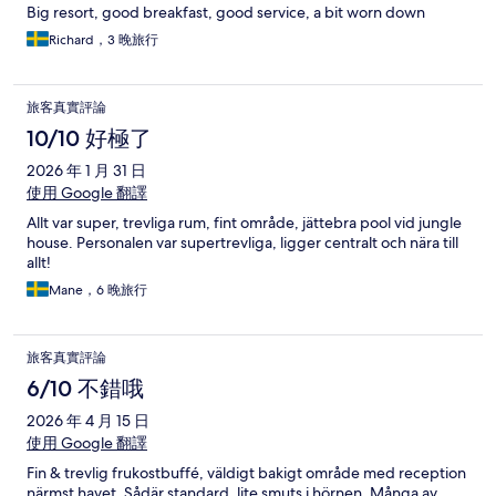
Big resort, good breakfast, good service, a bit worn down
Richard，3 晚旅行
旅客真實評論
10/10 好極了
2026 年 1 月 31 日
使用 Google 翻譯
Allt var super, trevliga rum, fint område, jättebra pool vid jungle
house. Personalen var supertrevliga, ligger centralt och nära till
allt!
Mane，6 晚旅行
旅客真實評論
6/10 不錯哦
2026 年 4 月 15 日
使用 Google 翻譯
Fin & trevlig frukostbuffé, väldigt bakigt område med reception
närmst havet. Sådär standard, lite smuts i hörnen. Många av