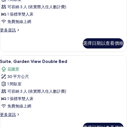
Garden
可容納 3 人 (依實際入住人數計費)
View
Double
1 張標準雙人床
Bed
免費無線上網
的
更
更多資訊
所
多
Deluxe
有
選擇日期以查看價格
Room
相
Garden
View
片
Suite, 
顯
10
Double
Suite, Garden View Double Bed
示
Bed
花園景
的
Suite,
詳
30 平方公尺
Garden
情
1 間臥室
View
可容納 3 人 (依實際入住人數計費)
Double
Bed
1 張標準雙人床
的
免費無線上網
所
更
更多資訊
多
有
Suite,