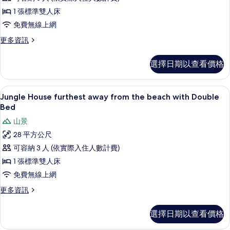
Double
1 張標準雙人床
Bed
的
免費無線上網
所
更
更多資訊
多
有
Bungalow
選擇日期以查看價格
相
Hilltop
Double
片
Bed
客房內保險箱、免費無線上網、獨特裝
顯
11
的
Jungle House furthest away from the beach with Double
示
詳
Bed
情
Jungle
山景
House
28 平方公尺
furthest
可容納 3 人 (依實際入住人數計費)
away
1 張標準雙人床
from
免費無線上網
the
beach
更
更多資訊
多
with
Jungle
Double
選擇日期以查看價格
House
Bed
furthest