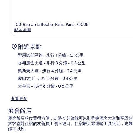
100, Rue de la Boétie, Paris, Paris, 75008
顯示地圖
附近景點
聖恩諾郊區路
- 步行 1 分鐘
- 0.1 公里
香榭麗舍大道
- 步行 3 分鐘
- 0.3 公里
地
奧斯曼大道
- 步行 4 分鐘
- 0.4 公里
蒙田大街
- 步行 5 分鐘
- 0.4 公里
大皇宮
- 步行 6 分鐘
- 0.6 公里
查看更多
麗舍飯店
麗舍飯店的位置很方便，走路 5 分鐘就可以到香榭麗舍大道和聖恩諾
旅客都對住宿的友善員工讚不絕口。住宿離大眾運輸工具很近，走幾步
鐘可以到。