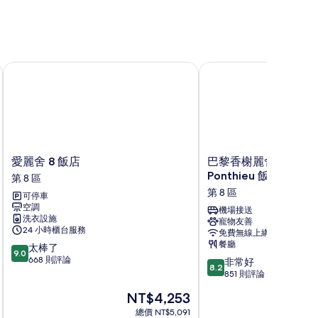
愛麗舍 8 飯店
巴黎香榭麗舍 NH Collect
愛
巴
愛麗舍 8 飯店
巴黎香榭麗舍 NH Colle
麗
黎
Ponthieu 飯店
第 8 區
舍
香
第 8 區
可停車
8
榭
空調
飯
麗
機場接送
洗衣設施
寵物友善
店
舍
24 小時櫃台服務
免費無線上網
第
NH
餐廳
9.0
太棒了
8
Collection
9.0
分，
668 則評論
8.2
區
Ponthieu
非常好
8.2
滿
分，
飯
851 則評論
分
滿
店
現
NT$4,253
10
分
第
在
分，
10
總價 NT$5,091
8