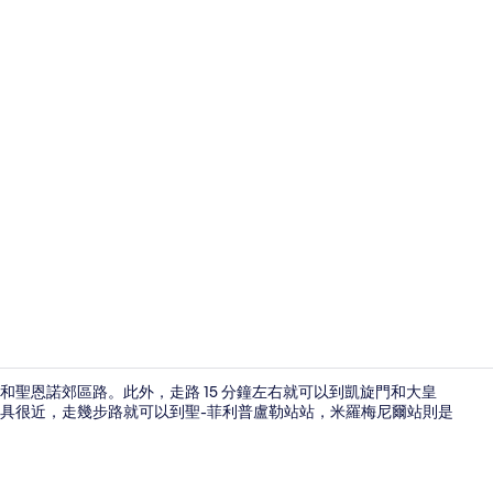
會議設施
和聖恩諾郊區路。此外，走路 15 分鐘左右就可以到凱旋門和大皇
具很近，走幾步路就可以到聖-菲利普盧勒站站，米羅梅尼爾站則是
大廳酒吧