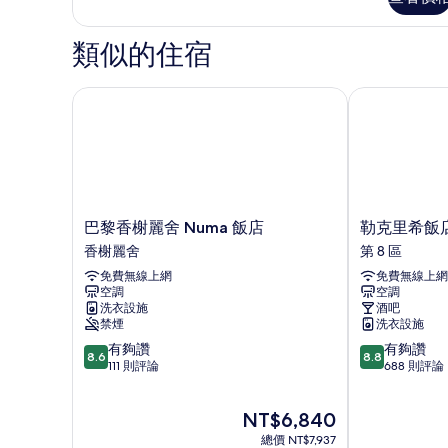
人
相
房
片
的
類似的住宿
詳
情
巴黎香榭麗舍 Numa 飯店
勒克里希飯店
巴
勒
巴黎香榭麗舍 Numa 飯店
勒克里希飯
黎
克
香榭麗舍
第 8 區
香
里
免費無線上網
免費無線上網
榭
希
空調
空調
麗
飯
洗衣設施
酒吧
舍
店
禁煙
洗衣設施
Numa
第
8.6
8.8
有夠讚
有夠讚
飯
8
8.6
8.8
分，
分，
111 則評論
688 則評論
店
區
滿
滿
香
分
分
榭
現
NT$6,840
10
10
麗
在
分，
分，
舍
總價 NT$7,937