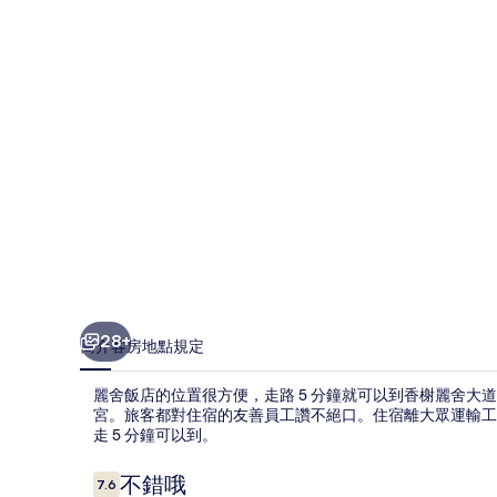
相
片
集
28+
簡介
客房
地點
規定
麗舍飯店的位置很方便，走路 5 分鐘就可以到香榭麗舍大道
宮。旅客都對住宿的友善員工讚不絕口。住宿離大眾運輸工
走 5 分鐘可以到。
評
不錯哦
7.6
7.6 分，滿分 10 分，