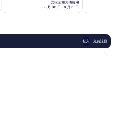
價
太
含稅金和其他費用
分，
區
格
8 月 30 日 - 8 月 31 日
8 月
棒
非
為
了，
常
NT$4,253
668
好，
則
851
評
則
論
評
論
登入
免費註冊