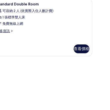
工作空間
高級寢具、客房內保險箱、書桌、筆電工作空
顯
4
tandard Double Room
示
可容納 2 人 (依實際入住人數計費)
tandard
1 張標準雙人床
ouble
免費無線上網
oom
的
多資訊
所
andard
有
uble
oom
查看價格
相
片
工作空間