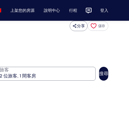
上架您的房源
說明中心
行程
登入
分享
儲存
旅客
搜尋