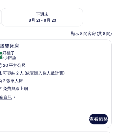
況
查看下週末 (8月 21 - 8月 23) 的供應情況
下週末
8月 21 - 8月 23
顯示 8 間客房 (共 8 間)
書桌、筆電工作空間
高級雙床房 | 高級寢具、客房內保險箱、書桌
顯
9
級雙床房
示
好極了
.0
10.0 分，滿分 10 分
高
(3
3 則評論
則
級
20 平方公尺
評
雙
可容納 2 人 (依實際入住人數計費)
論)
床
2 張單人床
房
免費無線上網
的
多資訊
所
有
查看價格
相
片