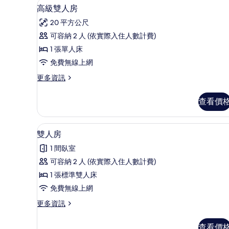
高級雙人房 | 高級寢具、客房
顯
4
房
高級雙人房
示
的
20 平方公尺
詳
高
情
可容納 2 人 (依實際入住人數計費)
級
1 張單人床
雙
免費無線上網
人
更
更多資訊
房
多
的
高
查看價
級
所
雙
有
人
雙人房 | 高級寢具、客房內保
顯
5
房
雙人房
相
示
的
片
1 間臥室
詳
雙
情
可容納 2 人 (依實際入住人數計費)
人
1 張標準雙人床
房
免費無線上網
的
更
更多資訊
所
多
有
雙
查看價