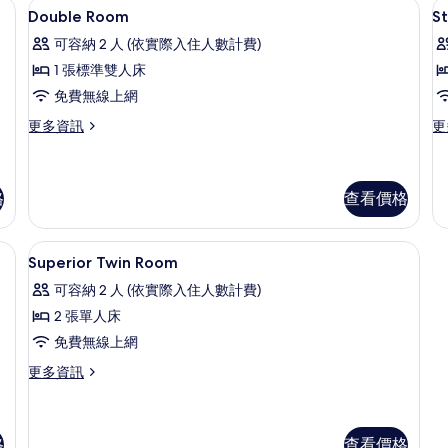
內保險箱、書桌、筆電工作空間
高級寢具、客房內保險箱、書桌、筆電
顯
情
的
18
Double Room
S
詳
示
情
可容納 2 人 (依實際入住人數計費)
Double
S
1 張標準雙人床
Room
D
免費無線上網
R
的
更
更
更多資訊
更
所
多
多
有
Double
St
Room
Do
相
的
R
格
查看價格
片
詳
的
情
詳
險箱、書桌、筆電工作空間
高級寢具、客房內保險箱、書桌、筆電
顯
情
5
Superior Twin Room
示
可容納 2 人 (依實際入住人數計費)
Superior
2 張單人床
Twin
免費無線上網
Room
的
更
更多資訊
多
所
Superior
有
Twin
Room
格
查看價格