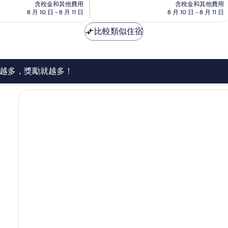
價
價
太
含稅金和其他費用
含稅金和其他費用
格
格
8 月 10 日 - 8 月 11 日
8 月 10 日 - 8 月 11 日
棒
為
為
了，
NT$4,727
NT$3,963
比較類似住宿
454
則
評
論
越多，獎勵就越多！