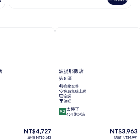
相
的
片
詳
情
波提耶飯店
波
店
波提耶飯店
提
第 8 區
耶
寵物友善
飯
免費無線上網
店
空調
第
酒吧
8
9.2
太棒了
區
9.2
分，
454 則評論
滿
分
現
現
NT$4,727
NT$3,963
10
在
在
分，
總價 NT$5,613
總價 NT$4,991