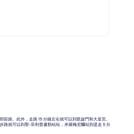
圖
郊區路。此外，走路 15 分鐘左右就可以到凱旋門和大皇宮。
路就可以到聖-菲利普盧勒站站，米羅梅尼爾站則是走 5 分