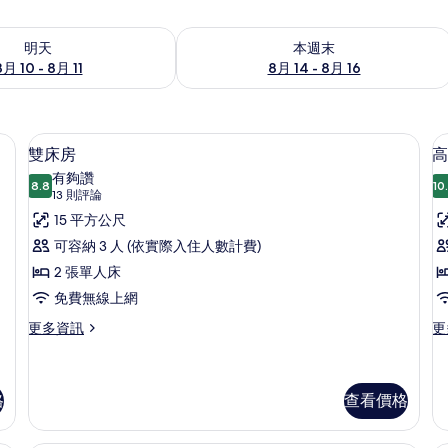
0 - 8月 11) 的供應情況
查看本週末 (8月 14 - 8月 16) 的供應情
明天
本週末
8月 10 - 8月 11
8月 14 - 8月 16
桌、筆電工作空間
雙床房 | 高級寢具、客房內保險箱、
顯
2
雙床房
高
示
有夠讚
8.8
10
8.8 分，滿分 10 分
雙
(13
13 則評論
則
床
15 平方公尺
評
房
可容納 3 人 (依實際入住人數計費)
論)
的
2 張單人床
所
免費無線上網
有
更
更
更多資訊
更
多
多
相
雙
高
片
床
級
房
雙
格
查看價格
的
床
詳
房