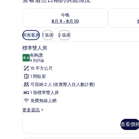
查看今晚 (8月 9 - 8月 10) 的供應情況
查看明天 (8月 1
今晚
8月 9 - 8月 10
可
所有客房
1 張床
2 張床
用
高級寢具、客房內保險箱、書
顯
的
3
標準雙人房
示
客
有夠讚
8.6
房
8.6 分，滿分 10 分
標
(4
4 則評論
篩
則
準
15 平方公尺
選
評
雙
1 間臥室
條
論)
人
可容納 2 人 (依實際入住人數計費)
件
房
1 張標準雙人床
的
免費無線上網
所
更
更多資訊
多
有
標
查看價
相
準
雙
片
人