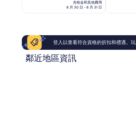
價
有
有
含稅金和其他費用
格
8 月 30 日 - 8 月 31 日
夠
夠
為
讚，
讚，
NT$6,840
111
688
則
則
評
評
論
論
登入以查看符合資格的折扣和禮遇。玩
鄰近地區資訊