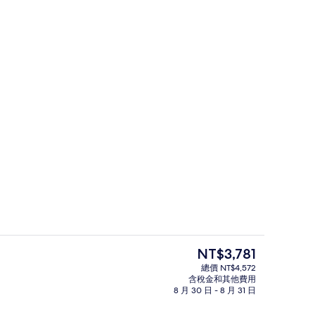
雙床房 | 高級寢具、客房內保險箱、
目
NT$3,781
前
總價 NT$4,572
的
含稅金和其他費用
接待櫃台
價
8 月 30 日 - 8 月 31 日
格
是