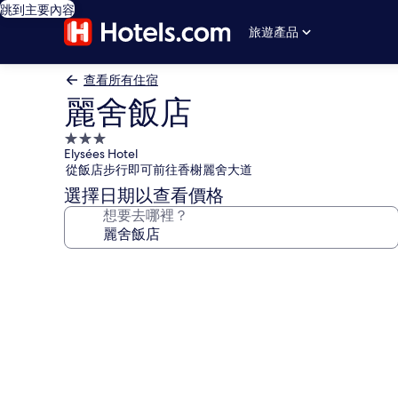
跳到主要內容
旅遊產品
查看所有住宿
麗舍飯店
3.0
Elysées Hotel
星
從飯店步行即可前往香榭麗舍大道
級
選擇日期以查看價格
住
想要去哪裡？
宿
麗
舍
飯
店
的