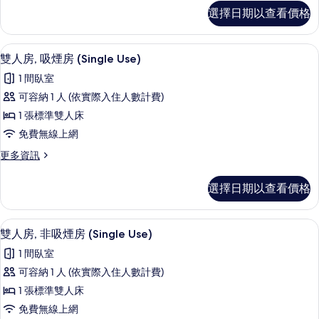
房,
標
選擇日期以查看價格
準
2
雙
張
床
羽絨被、書桌、遮光布/窗簾、隔音
顯
6
房,
單
雙人房, 吸煙房 (Single Use)
示
2
人
1 間臥室
張
雙
床
單
可容納 1 人 (依實際入住人數計費)
人
人
(Without
1 張標準雙人床
床
房,
Housekeeping)
(Without
免費無線上網
吸
的
Housekeeping)
更
更多資訊
的
煙
所
多
詳
房
雙
有
情
選擇日期以查看價格
人
(Single
相
房,
Use)
吸
片
羽絨被、書桌、遮光布/窗簾、隔音
顯
的
6
煙
雙人房, 非吸煙房 (Single Use)
示
房
所
1 間臥室
(Single
雙
有
Use)
可容納 1 人 (依實際入住人數計費)
人
的
相
1 張標準雙人床
詳
房,
片
情
免費無線上網