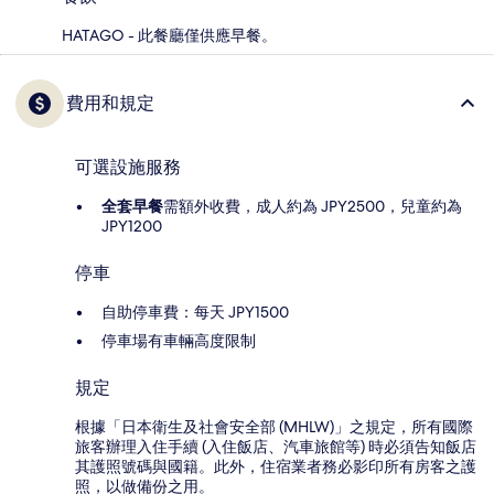
HATAGO - 此餐廳僅供應早餐。
費用和規定
可選設施服務
全套早餐
需額外收費，成人約為 JPY2500，兒童約為
JPY1200
停車
自助停車費：每天 JPY1500
停車場有車輛高度限制
規定
根據「日本衛生及社會安全部 (MHLW)」之規定，所有國際
旅客辦理入住手續 (入住飯店、汽車旅館等) 時必須告知飯店
其護照號碼與國籍。此外，住宿業者務必影印所有房客之護
照，以做備份之用。