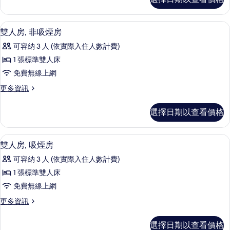
準
2
雙
張
床
羽絨被、書桌、遮光布/窗簾、隔音
顯
9
房,
單
雙人房, 非吸煙房
示
2
人
可容納 3 人 (依實際入住人數計費)
張
雙
床
單
1 張標準雙人床
人
人
的
免費無線上網
床
房,
所
的
更
更多資訊
非
詳
多
有
情
吸
雙
相
選擇日期以查看價格
人
煙
片
房,
房
非
羽絨被、書桌、遮光布/窗簾、隔音
顯
8
吸
雙人房, 吸煙房
的
示
煙
所
可容納 3 人 (依實際入住人數計費)
房
雙
的
有
1 張標準雙人床
人
詳
相
免費無線上網
情
房,
片
更
更多資訊
吸
多
煙
雙
選擇日期以查看價格
人