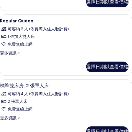
選擇日期以查看價格
有
Room-
Smoking
相
的
羽絨被、書桌、遮光布/窗簾、隔音
顯
片
9
詳
Regular Queen
示
情
可容納 2 人 (依實際入住人數計費)
Regular
1 張加大雙人床
Queen
免費無線上網
的
更
更多資訊
所
多
有
Regular
選擇日期以查看價格
Queen
相
的
片
詳
羽絨被、書桌、遮光布/窗簾、隔音
顯
7
情
標準雙床房, 2 張單人床
示
可容納 4 人 (依實際入住人數計費)
標
2 張單人床
準
免費無線上網
雙
更
更多資訊
床
多
房,
標
選擇日期以查看價格