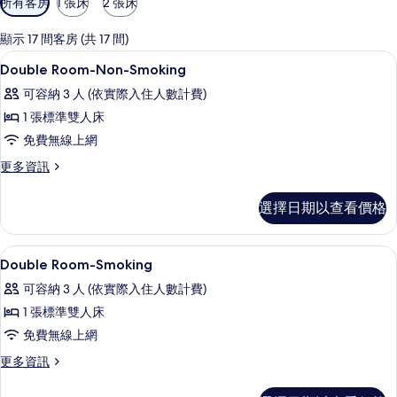
所有客房
1 張床
2 張床
用
的
顯示 17 間客房 (共 17 間)
客
羽絨被、書桌、遮光布/窗簾、隔音
顯
9
Double Room-Non-Smoking
房
示
篩
可容納 3 人 (依實際入住人數計費)
Double
選
1 張標準雙人床
Room-
條
免費無線上網
Non-
件
Smoking
更
更多資訊
多
的
Double
選擇日期以查看價格
所
Room-
Non-
有
Smoking
羽絨被、書桌、遮光布/窗簾、隔音
顯
相
8
的
Double Room-Smoking
示
詳
片
可容納 3 人 (依實際入住人數計費)
情
Double
1 張標準雙人床
Room-
免費無線上網
Smoking
的
更
更多資訊
多
所
Double