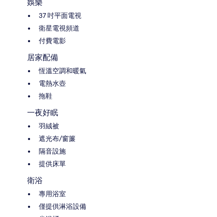
娛樂
37 吋平面電視
衛星電視頻道
付費電影
居家配備
恆溫空調和暖氣
電熱水壺
拖鞋
一夜好眠
羽絨被
遮光布/窗簾
隔音設施
提供床單
衛浴
專用浴室
僅提供淋浴設備