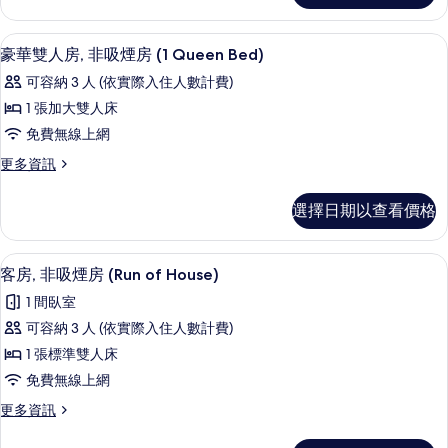
房
房,
的
吸
羽絨被、書桌、遮光布/窗簾、隔音
顯
6
煙
豪華雙人房, 非吸煙房 (1 Queen Bed)
所
示
房
有
可容納 3 人 (依實際入住人數計費)
的
豪
詳
相
1 張加大雙人床
華
情
片
免費無線上網
雙
更
更多資訊
人
多
房,
豪
選擇日期以查看價格
華
非
雙
吸
人
羽絨被、書桌、遮光布/窗簾、隔音
顯
10
房,
客房, 非吸煙房 (Run of House)
煙
示
非
房
1 間臥室
吸
客
煙
(1
可容納 3 人 (依實際入住人數計費)
房,
房
Queen
1 張標準雙人床
(1
非
Bed)
Queen
免費無線上網
吸
的
Bed)
更
更多資訊
的
煙
所
多
詳
房
客