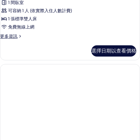
1 間臥室
可容納 1 人 (依實際入住人數計費)
1 張標準雙人床
免費無線上網
更
更多資訊
多
雙
選擇日期以查看價格
人
房,
吸
煙
房
(Single
Use,
No
Housekeeping)
的
詳
情