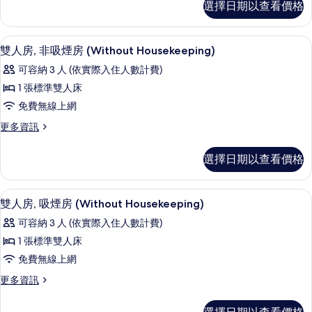
有
情
選擇日期以查看價格
房,
(Run
相
非
of
吸
片
羽絨被、書桌、遮光布/窗簾、隔音
顯
House)
9
煙
雙人房, 非吸煙房 (Without Housekeeping)
示
房
的
可容納 3 人 (依實際入住人數計費)
(Run
雙
所
of
1 張標準雙人床
人
House)
有
免費無線上網
的
房,
相
詳
更
更多資訊
非
片
情
多
吸
雙
選擇日期以查看價格
人
煙
房,
房
非
羽絨被、書桌、遮光布/窗簾、隔音
顯
7
吸
雙人房, 吸煙房 (Without Housekeeping)
(Without
示
煙
Housekeeping)
可容納 3 人 (依實際入住人數計費)
房
雙
的
(Without
1 張標準雙人床
人
Housekeeping)
所
免費無線上網
的
房,
有
詳
更
更多資訊
吸
情
相
多
煙
雙
片