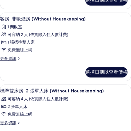
選擇日期以查看價格
人
房
房,
(Without
吸
羽絨被、書桌、遮光布/窗簾、隔音
顯
10
煙
Housekeeping)
客房, 非吸煙房 (Without Housekeeping)
示
房
的
1 間臥室
(Without
客
所
Housekeeping)
可容納 2 人 (依實際入住人數計費)
房,
的
有
1 張標準雙人床
詳
非
相
情
免費無線上網
吸
片
更
更多資訊
煙
多
房
客
選擇日期以查看價格
房,
(Without
非
Housekeeping)
吸
羽絨被、書桌、遮光布/窗簾、隔音
顯
的
7
煙
標準雙床房, 2 張單人床 (Without Housekeeping)
示
房
所
可容納 4 人 (依實際入住人數計費)
(Without
標
有
Housekeeping)
2 張單人床
準
的
相
免費無線上網
詳
雙
片
情
更
更多資訊
床
多