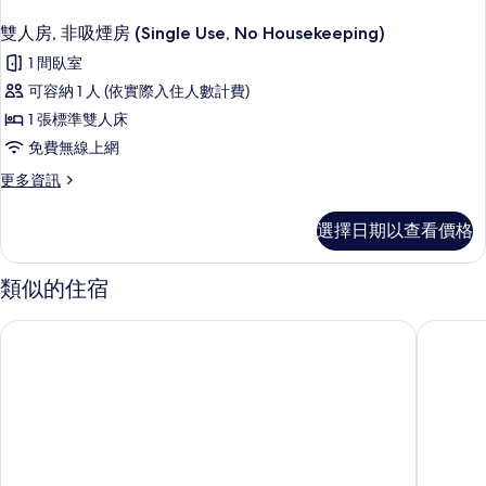
雙人房, 非吸煙房 (Single Use, No Housekeeping)
1 間臥室
可容納 1 人 (依實際入住人數計費)
1 張標準雙人床
免費無線上網
更
更多資訊
多
雙
選擇日期以查看價格
人
房,
非
類似的住宿
吸
煙
下 S 站海峽夢之塔前東橫 INN
下關微笑
房
(Single
Use,
No
Housekeeping)
的
詳
情