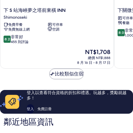
下
下
下 S 站海峽夢之塔前東橫 INN
下關微
S
關
Shimonoseki
可停車
站
微
餐廳
免費早餐
可停車
海
笑
免費無線上網
空調
8.0
非常
峽
飯
8.0
分，
1,0
夢
店
8.2
非常好
8.2
滿
之
分，
455 則評論
分
塔
滿
現
NT$1,708
10
前
分
在
分，
東
10
總價 NT$1,888
價
非
橫
8 月 16 日 - 8 月 17 日
分，
格
常
INN
非
為
好，
Shimonoseki
比較類似住宿
常
NT$1,708
1,000
好，
則
455
評
則
登入以查看符合資格的折扣和禮遇。玩越多，獎勵就越
論
評
多！
論
登入
免費註冊
鄰近地區資訊