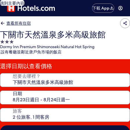
跳到主要內容
下載 App
查看所有住宿
下關市天然溫泉多米高級旅館
3.0
Dormy Inn Premium Shimonoseki Natural Hot Spring
星
設有餐廳並鄰近唐戶魚市場的飯店
級
住
選擇日期以查看價格
宿
想要去哪裡？
日期
旅客