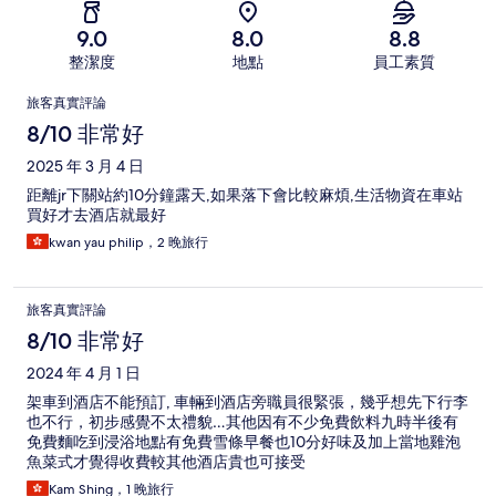
9.0
8.0
8.8
整潔度
地點
員工素質
評
旅客真實評論
論
8/10 非常好
2025 年 3 月 4 日
距離jr下關站約10分鐘露天,如果落下會比較麻煩,生活物資在車站
買好才去酒店就最好
kwan yau philip，2 晚旅行
旅客真實評論
8/10 非常好
2024 年 4 月 1 日
架車到酒店不能預訂, 車輛到酒店旁職員很緊張，幾乎想先下行李
也不行，初步感覺不太禮貌…其他因有不少免費飲料九時半後有
免費麵吃到浸浴地點有免費雪條早餐也10分好味及加上當地雞泡
魚菜式才覺得收費較其他酒店貴也可接受
Kam Shing，1 晚旅行