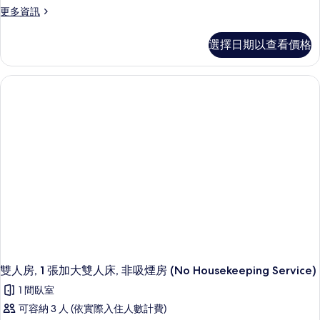
非
更
更多資訊
吸
多
煙
雙
選擇日期以查看價格
人
房
房,
(Single
非
吸
Use)
煙
的
房
所
(Single
Use)
有
的
相
詳
情
片
雙人房, 1 張加大雙人床, 非吸煙房 (No Housekeeping Service)
1 間臥室
可容納 3 人 (依實際入住人數計費)