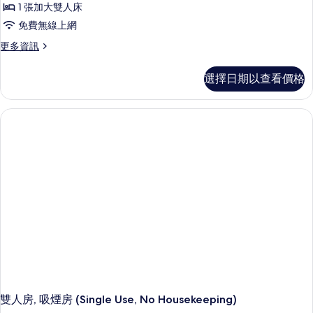
1 張加大雙人床
免費無線上網
更
更多資訊
多
雙
選擇日期以查看價格
人
房,
1
張
加
大
雙
人
床,
非
吸
煙
房
(No
Housekeeping
Service)
的
詳
雙人房, 吸煙房 (Single Use, No Housekeeping)
情