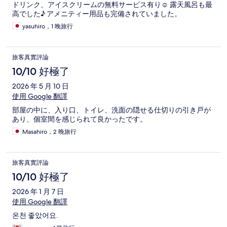
ドリンク、アイスクリームの無料サービス有り☺️ 露天風呂も最
高でした♪ アメニティー用品も完備されていました。
yasuhiro，1 晚旅行
旅客真實評論
10/10 好極了
2026 年 5 月 10 日
使用 Google 翻譯
部屋の中に、入り口、トイレ、洗面の隠せる仕切りの引き戸が
あり、個室間を感じられて良かったです。
Masahiro，2 晚旅行
旅客真實評論
10/10 好極了
2026 年 1 月 7 日
使用 Google 翻譯
온천 좋았어요.