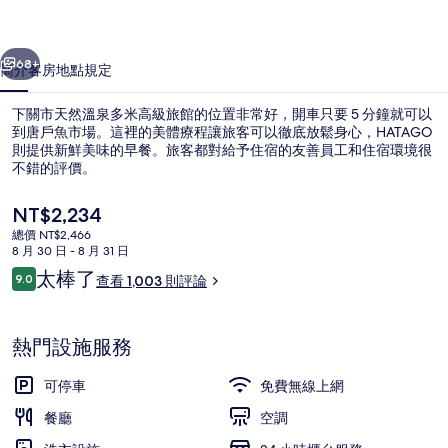
泉
一個
下一個
多
68+
簡介
客房
地點
規定
米
下關市天然溫泉多米高級旅館的位置非常好，開車只要 5 分鐘就可以
高
到唐戶魚市場。這裡的美體療程讓旅客可以徹底放鬆身心，HATAGO
則提供新鮮美味的早餐。旅客都對給予住宿的友善員工和住宿環境很
級
不錯的評價。
旅
目
NT$2,234
館
前
總價 NT$2,466
的
的
8 月 30 日 - 8 月 31 日
價
評
太棒了
9.0
公共浴池
相
查看 1,003 則評論
格
9.0 分，滿分 10 分，
論
是
片
NT$2,234
熱門設施服務
集
可停車
免費無線上網
餐廳
空調