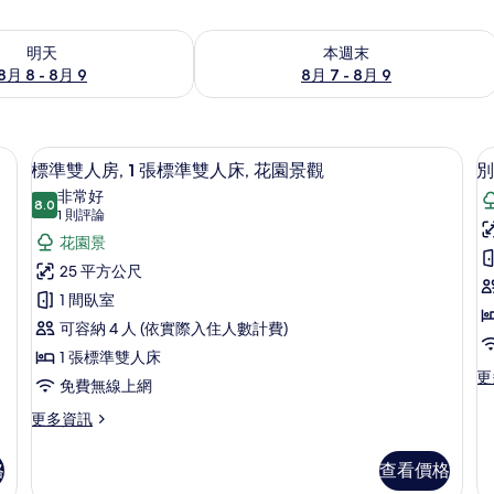
8 - 8月 9) 的供應情況
查看本週末 (8月 7 - 8月 9) 的供應情況
明天
本週末
8月 8 - 8月 9
8月 7 - 8月 9
| 1 間臥室、Select Comfort 床墊、迷你吧、客房內保險箱
標準雙人房, 1 張標準雙人床, 花園景觀 |
顯
10
標準雙人房, 1 張標準雙人床, 花園景觀
別
示
非常好
8.0
8.0 分，滿分 10 分
標
(1
1 則評論
則
準
花園景
墅
評
1
雙
25 平方公尺
論)
人
1 間臥室
房,
可容納 4 人 (依實際入住人數計費)
室
1
1 張標準雙人床
更
更
張
免費無線上網
多
標
別
更
更多資訊
墅,
多
準
1
標
雙
格
查看價格
間
準