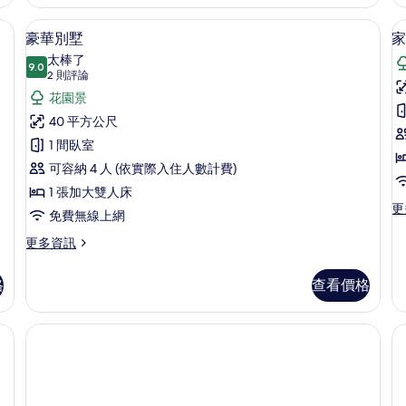
臥
人
雙
室,
人
lect Comfort 床墊、迷你吧、客房內保險箱
床,
豪華別墅 | 1 間臥室、Select Comf
顯
花
11
房,
豪華別墅
家
花
園
示
1
太棒了
的
張
9.0
園
9.0 分，滿分 10 分
豪
(2
2 則評論
詳
標
則
景
華
花園景
情
準
評
雙
觀
別
40 平方公尺
人
論)
的
墅
1 間臥室
房
床,
花
所
1
的
可容納 4 人 (依實際入住人數計費)
園
有
所
1 張加大雙人床
景
更
更
相
觀
有
免費無線上網
多
的
室
片
相
家
更
更多資訊
詳
庭
多
片
情
洋
豪
格
查看價格
房,
華
1
別
間
墅
臥
的
室,
詳
花
情
園
的