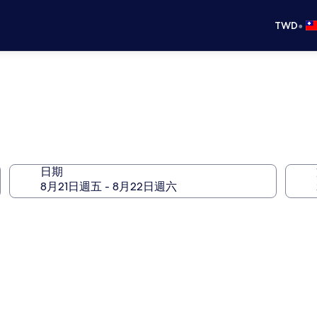
•
TWD
日期