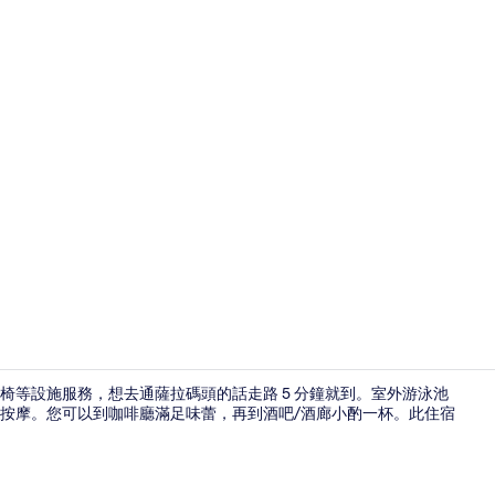
室外游泳池，開
椅等設施服務，想去通薩拉碼頭的話走路 5 分鐘就到。室外游泳池
按摩。您可以到咖啡廳滿足味蕾，再到酒吧/酒廊小酌一杯。此住宿
花園