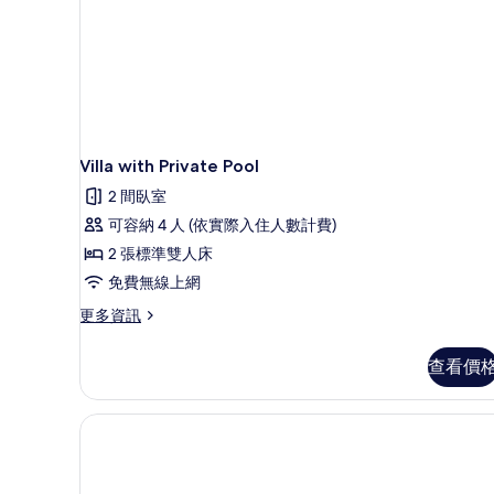
Villa with Private Pool
2 間臥室
可容納 4 人 (依實際入住人數計費)
2 張標準雙人床
免費無線上網
更
更多資訊
多
Villa
查看價
with
Private
Pool
的
詳
情