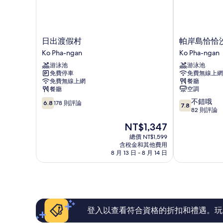
日
帕
日出渡假村
帕岸島恰恰
出
岸
Ko Pha-ngan
Ko Pha-ngan
渡
島
游泳池
游泳池
假
恰
免費停車
免費無線上網
村
恰
免費無線上網
餐廳
Ko
沙
餐廳
空調
Pha-
拉
6.8
7.8
不錯哦
ngan
海
6.8
178 則評論
7.8
分，
分，
82 則評論
灘
滿
滿
別
現
NT$1,347
分
分
墅
在
10，
10
總價 NT$1,599
飯
價
含稅金和其他費用
178
分，
店
格
8 月 13 日 - 8 月 14 日
則
不
Ko
為
評
錯
Pha-
NT$1,347
論
哦，
ngan
82
則
評
論
登入以查看符合資格的折扣和禮遇。玩