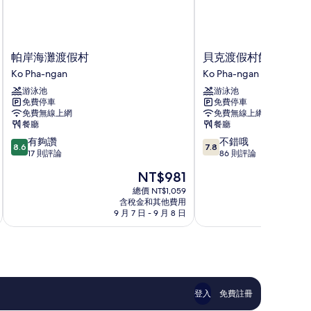
帕
貝
帕岸海灘渡假村
貝克渡假村飯店
岸
克
Ko Pha-ngan
Ko Pha-ngan
海
渡
游泳池
游泳池
灘
假
免費停車
免費停車
渡
村
免費無線上網
免費無線上網
假
飯
餐廳
餐廳
村
店
8.6
7.8
有夠讚
不錯哦
Ko
Ko
8.6
7.8
分，
分，
17 則評論
86 則評論
Pha-
Pha-
滿
滿
ngan
ngan
現
NT$981
分
分
在
10
10
總價 NT$1,059
價
含稅金和其他費用
分，
分，
格
9 月 7 日 - 9 月 8 日
8
有
不
為
夠
錯
NT$981
讚，
哦，
17
86
則
則
評
評
論
論
登入
免費註冊