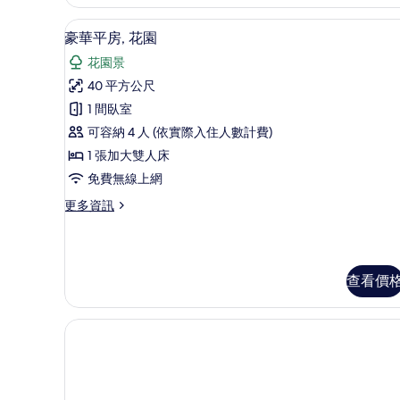
1
床,
張
海
豪華平房, 花園 | 1 間臥室、Se
顯
加
7
豪華平房, 花園
濱
大
示
花園景
雙
的
豪
人
40 平方公尺
所
華
床,
1 間臥室
海
有
平
濱
可容納 4 人 (依實際入住人數計費)
相
房,
的
1 張加大雙人床
詳
片
花
情
免費無線上網
園
更
更多資訊
的
多
所
豪
華
有
平
查看價
相
房,
花
片
園
的
詳
情