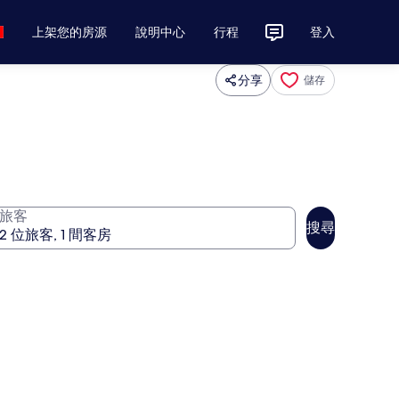
上架您的房源
說明中心
行程
登入
分享
儲存
旅客
搜尋