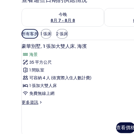
查看今晚 (8月 7 - 8月 8) 的供應情況
查看明天 (8月 
今晚
8月 7 - 8月 8
可
所有客房
1 張床
2 張床
用
豪華別墅, 1 張加大雙人床, 海濱 
顯
的
9
豪華別墅, 1 張加大雙人床, 海濱
示
客
海景
房
豪
35 平方公尺
篩
華
1 間臥室
選
別
條
可容納 4 人 (依實際入住人數計費)
墅,
件
1 張加大雙人床
1
免費無線上網
張
更
更多資訊
加
多
大
豪
華
雙
別
人
查看價
墅,