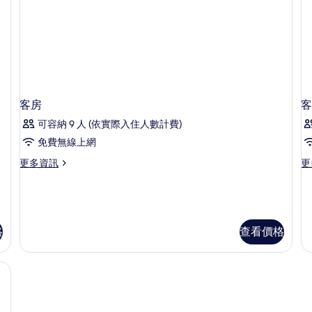
詳
情
客房
客
可容納 9 人 (依實際入住人數計費)
免費無線上網
更
更
更多資訊
更
多
多
客
客
房
房
的
的
詳
詳
格
查看價格
情
情