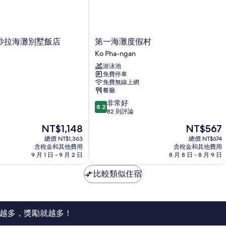
第
沙拉海灘別墅飯店
第一海灘度假村
一
Ko Pha-ngan
海
游泳池
灘
免費停車
度
免費無線上網
假
餐廳
村
8.2
非常好
Ko
8.2
分，
82 則評論
Pha-
滿
ngan
現
現
NT$1,148
NT$567
分
在
在
10
總價 NT$1,363
總價 NT$674
價
價
含稅金和其他費用
含稅金和其他費用
分，
格
格
9 月 1 日 - 9 月 2 日
8 月 8 日 - 8 月 9 日
非
為
為
常
NT$1,148
NT$567
比較類似住宿
好，
82
則
評
論
越多，獎勵就越多！