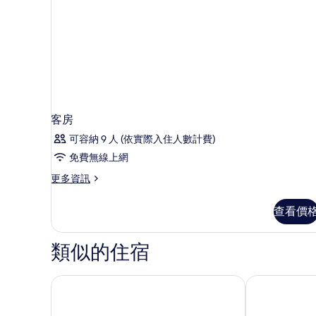
客房
可容納 9 人 (依實際入住人數計費)
免費無線上網
更
更多資訊
多
客
查看價
房
的
詳
類似的住宿
情
日出渡假村
帕岸島恰恰沙