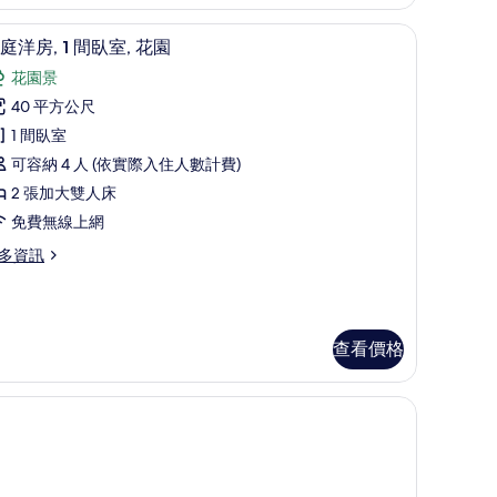
有
ort 床墊、迷你吧、客房內保險箱
相
家庭洋房, 1 間臥室, 花園 | 1 間臥室、Select
顯
11
庭洋房, 1 間臥室, 花園
片
示
花園景
家
40 平方公尺
庭
1 間臥室
洋
可容納 4 人 (依實際入住人數計費)
,
2 張加大雙人床
免費無線上網
間
多資訊
臥
,
花
園
查看價格
的
所
有
相
片