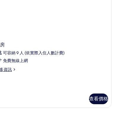
房
可容納 9 人 (依實際入住人數計費)
免費無線上網
多資訊
查看價格