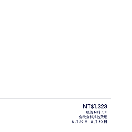
放時間為 08:00 至 21:00，提供泳池遮陽傘和日光浴躺椅
提供早餐、午餐和晚餐
目
NT$1,323
前
總價 NT$1,571
的
含稅金和其他費用
白沙、躺椅、遮陽傘、海灘浴巾
價
8 月 29 日 - 8 月 30 日
格
是