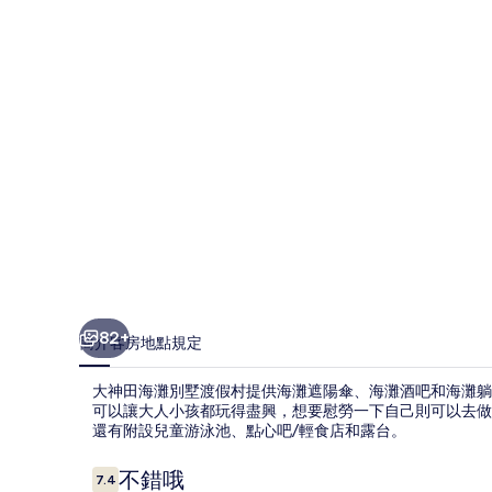
別
墅
渡
假
村
的
相
片
集
82+
簡介
客房
地點
規定
大神田海灘別墅渡假村提供海灘遮陽傘、海灘酒吧和海灘躺
可以讓大人小孩都玩得盡興，想要慰勞一下自己則可以去做
還有附設兒童游泳池、點心吧/輕食店和露台。
評
不錯哦
7.4
7.4 分，滿分 10 分，