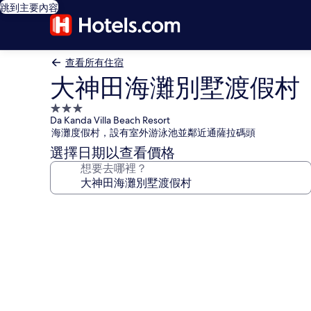
跳到主要內容
查看所有住宿
大神田海灘別墅渡假村
3.0
Da Kanda Villa Beach Resort
星
海灘度假村，設有室外游泳池並鄰近通薩拉碼頭
級
選擇日期以查看價格
住
想要去哪裡？
宿
大
神
田
海
灘