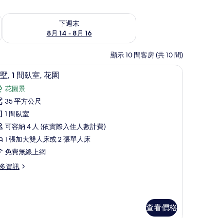
查看下週末 (8月 14 - 8月 16) 的供應情況
下週末
8月 14 - 8月 16
顯示 10 間客房 (共 10 間)
 1 間臥室、Select Comfort 床墊、迷你吧、客房內保險箱
別墅, 1 間臥室, 花園 | 1 間臥室、Select C
顯
6
墅, 1 間臥室, 花園
示
花園景
別
35 平方公尺
,
1 間臥室
可容納 4 人 (依實際入住人數計費)
間
1 張加大雙人床或 2 張單人床
臥
免費無線上網
,
多資訊
花
園
的
所
查看價格