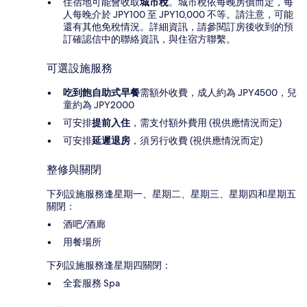
住宿地可能會收取
城市稅
。城市稅依每晚房價而定，每
人每晚介於 JPY100 至 JPY10,000 不等。請注意，可能
還有其他免稅情況。詳細資訊，請參閱訂房後收到的預
訂確認信中的聯絡資訊，與住宿方聯繫。
可選設施服務
吃到飽自助式早餐
需額外收費，成人約為 JPY4500，兒
童約為 JPY2000
可安排
提前入住
，需支付額外費用 (視供應情況而定)
可安排
延遲退房
，須另行收費 (視供應情況而定)
整修與關閉
下列設施服務逢星期一、星期二、星期三、星期四和星期五
關閉：
酒吧/酒廊
用餐場所
下列設施服務逢星期四關閉：
全套服務 Spa