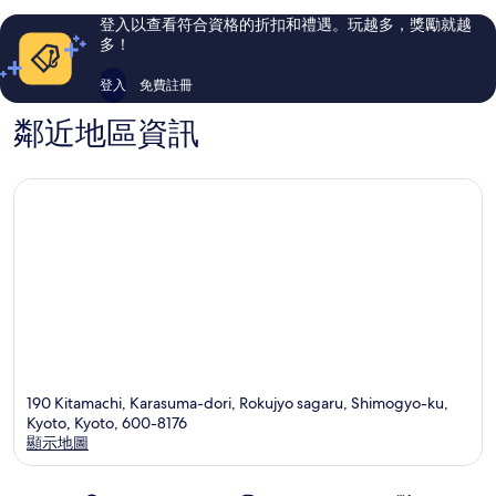
區
則
則
登入以查看符合資格的折扣和禮遇。玩越多，獎勵就越
評
評
多！
論
論
登入
免費註冊
鄰近地區資訊
190 Kitamachi, Karasuma-dori, Rokujyo sagaru, Shimogyo-ku,
Kyoto, Kyoto, 600-8176
顯示地圖
地圖