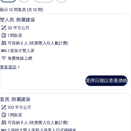
用
的
顯示 12 間客房 (共 12 間)
客
雙人房, 附屬建築 | 羽絨被、客房內保
顯
12
雙人房, 附屬建築
房
示
篩
32 平方公尺
雙
選
1 間臥室
人
條
可容納 2 人 (依實際入住人數計費)
房,
件
1 張加大雙人床
附
免費無線上網
屬
更
更多資訊
建
多
築
雙
選擇日期以查看價格
人
的
房,
所
附
套房, 附屬建築 | 羽絨被、客房內保險
顯
16
屬
套房, 附屬建築
有
示
建
相
103 平方公尺
築
套
的
片
1 間臥室
房,
詳
可容納 5 人 (依實際入住人數計費)
情
附
2 張特大雙人床和 3 張單人日式榻榻米