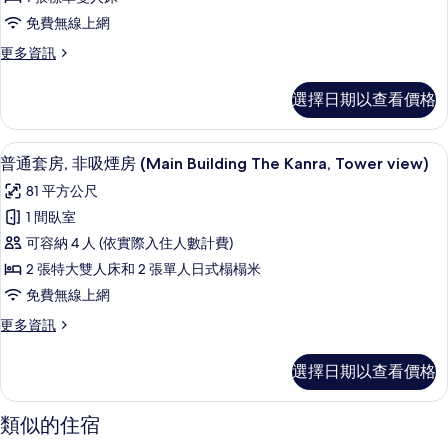
Building
免費無線上網
Double
Room
更
更多資訊
多
Non-
Main
smoking
選擇日期以查看價格
Building
的
Double
Room
所
普通套房, 非吸煙房 (Main Building 
顯
11
Non-
普通套房, 非吸煙房 (Main Building The Kanra, Tower view)
有
示
smoking
81 平方公尺
的
相
普
詳
1 間臥室
片
通
情
可容納 4 人 (依實際入住人數計費)
套
2 張特大雙人床和 2 張單人日式榻榻米
房,
免費無線上網
非
更
更多資訊
吸
多
煙
普
選擇日期以查看價格
通
房
套
(Main
房,
類似的住宿
非
Building