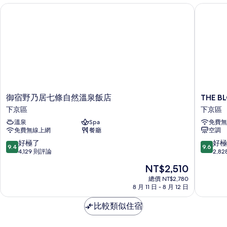
吸
The
御宿野乃居七條自然溫泉飯店
THE BL
煙
Kanra,
房
Tower
(Main
Building
view)
The
的
Kanra,
所
Tower
view)
有
的
相
詳
御
THE
御宿野乃居七條自然溫泉飯店
THE B
情
片
宿
BLOSS
下京區
下京區
野
KYOTO
溫泉
Spa
免費無
乃
下
免費無線上網
餐廳
空調
居
京
七
區
9.4
9.6
好極了
好極
9.4
9.6
條
分，
分，
4,129 則評論
2,8
自
滿
滿
現
NT$2,510
然
分
分
在
溫
10
10
總價 NT$2,780
價
泉
8 月 11 日 - 8 月 12 日
分，
分，
格
飯
好
好
為
店
比較類似住宿
極
極
NT$2,510
下
了，
了，
京
4,129
2,828