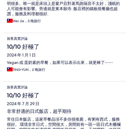
明很多。唯一就是床頭上是窗戶且對著馬路隔音不太好，淺眠的
人可能會有影響。旁邊就是東本願寺. 飯店裡的鐵板燒餐廳也超
讚，服務及料理都很好.
Wei Jie，3 晚旅行
旅客真實評論
10/10 好極了
2024 年 1 月 1 日
Vegan 或 蛋奶素的早餐，如果可以表示出來，就更棒了⋯⋯
TING-YUN，2 晚旅行
旅客真實評論
10/10 好極了
2024 年 7 月 29 日
非常舒適的日式飯店，超乎期待
常住日本飯店，這家早餐品項不多但很推薦，有粥有西式，服務
很好。 環境非常日式，空間很大，房間前有一區一區日式木柵欄