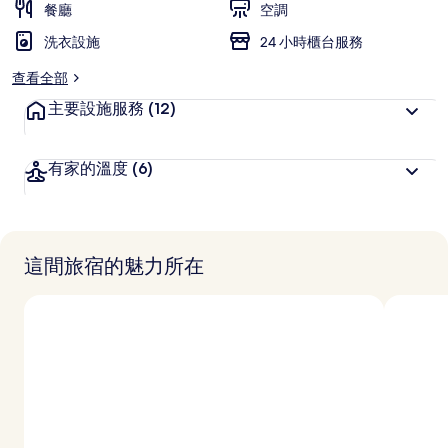
餐廳
空調
客
洗衣設施
喜
24 小時櫃台服務
愛
查看全部
主要設施服務
(12)
有家的溫度
(6)
這間旅宿的魅力所在