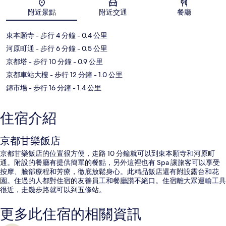
附近景點
附近交通
餐廳
東本願寺
- 步行 4 分鐘
- 0.4 公里
河原町通
- 步行 6 分鐘
- 0.5 公里
京都塔
- 步行 10 分鐘
- 0.9 公里
京都車站大樓
- 步行 12 分鐘
- 1.0 公里
錦市場
- 步行 16 分鐘
- 1.4 公里
住宿介紹
京都甘樂飯店
京都甘樂飯店的位置很方便，走路 10 分鐘就可以到東本願寺和河原町
通。附設的餐廳有提供簡單的餐點，另外這裡也有 Spa 讓旅客可以享受
按摩、臉部療程和芳療，徹底放鬆身心。此精品飯店還有附設露台和花
園。住過的人都對住宿的友善員工和餐廳讚不絕口。住宿離大眾運輸工具
很近，走幾步路就可以到五條站。
更多此住宿的相關資訊