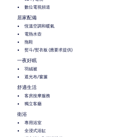
數位電視頻道
居家配備
恆溫空調和暖氣
電熱水壺
拖鞋
熨斗/熨衣板 (應要求提供)
一夜好眠
羽絨被
遮光布/窗簾
舒適生活
客房按摩服務
獨立客廳
衛浴
專用浴室
全浸式浴缸