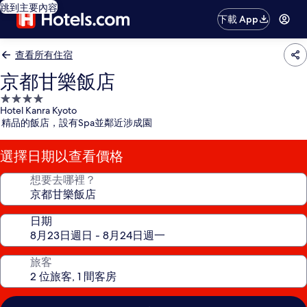
跳到主要內容
下載 App
查看所有住宿
京都甘樂飯店
4.0
Hotel Kanra Kyoto
星
精品的飯店，設有Spa並鄰近涉成園
級
住
選擇日期以查看價格
宿
想要去哪裡？
日期
旅客