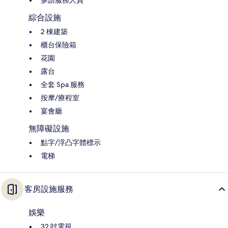
綜合設施
2 棟建築
櫃台保險箱
花園
露台
全套 Spa 服務
按摩/療程室
宴會廳
無障礙設施
點字/浮凸字體標示
電梯
客房設施服務
娛樂
32 吋電視