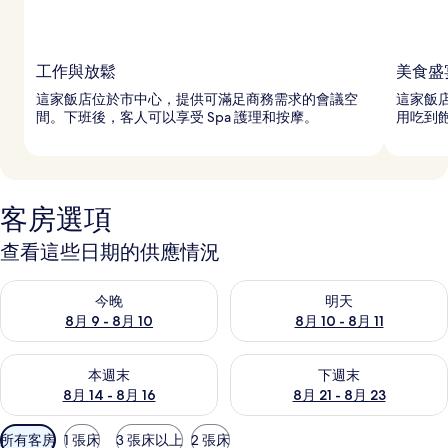
工作與放鬆
美食盛
這家飯店位於市中心，提供可滿足商務需求的會議空
這家飯
間。下班後，客人可以享受 Spa 護理和按摩。
用吃到
客房選項
查看這些日期的供應情況
查看今晚 (8月 9 - 8月 10) 的供應情況
查看明天 (8月 10 - 8月 11) 
今晚
明天
8月 9 - 8月 10
8月 10 - 8月 11
查看本週末 (8月 14 - 8月 16) 的供應情況
查看下週末 (8月 21 - 8月 23
本週末
下週末
8月 14 - 8月 16
8月 21 - 8月 23
可
所有客房
1 張床
3 張床以上
2 張床