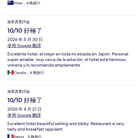
Hiran，4 晚旅行
旅客真實評論
10/10 好極了
2026 年 5 月 30 日
使用 Google 翻譯
Excelente hotel, el mejor en toda mi estadía en Japón. Personal
super amable, muy cerca de la estación, el hotel está hermoso,
volvería y lo recomiendo ampliamente.
Claudia，4 晚旅行
旅客真實評論
10/10 好極了
2026 年 4 月 21 日
使用 Google 翻譯
Excellent hotel beautiful setting and lobby. Restaurant is very
tasty and breakfast oppulant
Ramin，5 晚旅行