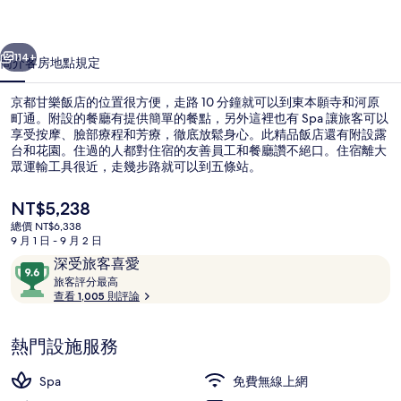
的
一個
下一個
相
114+
簡介
客房
地點
規定
片
京都甘樂飯店的位置很方便，走路 10 分鐘就可以到東本願寺和河原
集
町通。附設的餐廳有提供簡單的餐點，另外這裡也有 Spa 讓旅客可以
享受按摩、臉部療程和芳療，徹底放鬆身心。此精品飯店還有附設露
台和花園。住過的人都對住宿的友善員工和餐廳讚不絕口。住宿離大
眾運輸工具很近，走幾步路就可以到五條站。
目
NT$5,238
前
總價 NT$6,338
的
9 月 1 日 - 9 月 2 日
套房, 附屬建築 | 羽絨被、客房內保險
價
評
9.6
深受旅客喜愛
格
論
旅
分，
旅客評分最高
是
客
查看 1,005 則評論
滿
NT$5,238
評
分
分
10，
熱門設施服務
最
深
高
受
Spa
免費無線上網
旅