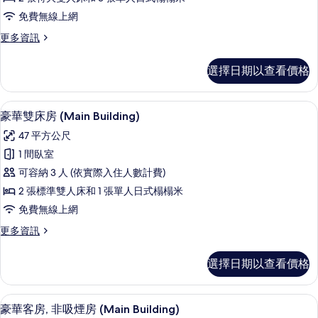
屬
免費無線上網
建
更
更多資訊
築
多
的
套
選擇日期以查看價格
房,
所
附
有
屬
羽絨被、客房內保險箱、遮光布/窗簾、
顯
13
建
豪華雙床房 (Main Building)
相
示
築
片
47 平方公尺
的
豪
詳
1 間臥室
華
情
可容納 3 人 (依實際入住人數計費)
雙
2 張標準雙人床和 1 張單人日式榻榻米
床
免費無線上網
房
更
更多資訊
(Main
多
Building)
豪
選擇日期以查看價格
華
的
雙
所
床
羽絨被、客房內保險箱、遮光布/窗簾、
顯
有
10
房
豪華客房, 非吸煙房 (Main Building)