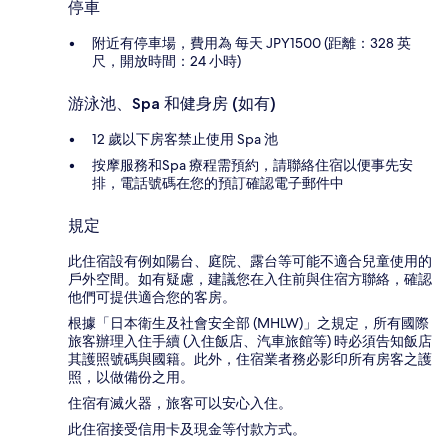
停車
附近有停車場，費用為 每天 JPY1500 (距離：328 英
尺，開放時間：24 小時)
游泳池、Spa 和健身房 (如有)
12 歲以下房客禁止使用 Spa 池
按摩服務和Spa 療程需預約，請聯絡住宿以便事先安
排，電話號碼在您的預訂確認電子郵件中
規定
此住宿設有例如陽台、庭院、露台等可能不適合兒童使用的
戶外空間。如有疑慮，建議您在入住前與住宿方聯絡，確認
他們可提供適合您的客房。
根據「日本衛生及社會安全部 (MHLW)」之規定，所有國際
旅客辦理入住手續 (入住飯店、汽車旅館等) 時必須告知飯店
其護照號碼與國籍。此外，住宿業者務必影印所有房客之護
照，以做備份之用。
住宿有滅火器，旅客可以安心入住。
此住宿接受信用卡及現金等付款方式。