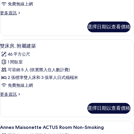
床
情
免費無線上網
房
更
更多資訊
(Main
多
Building)
高
選擇日期以查看價格
級
的
雙
所
床
雙床房, 附屬建築 | 羽絨被、客房內保
顯
有
15
房
雙床房, 附屬建築
示
(Main
相
46 平方公尺
Building)
雙
片
的
1 間臥室
床
詳
可容納 5 人 (依實際入住人數計費)
情
房,
2 張標準雙人床和 3 張單人日式榻榻米
附
免費無線上網
屬
更
更多資訊
建
多
築
雙
選擇日期以查看價格
床
的
房,
所
附
起居區 | 32-吋電視，提供數位頻道
顯
1
屬
Annex Maisonette ACTUS Room Non-Smoking
有
示
建