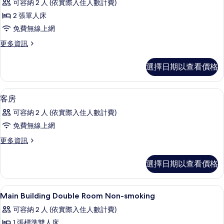
相
可容納 2 人 (依實際入住人數計費)
築
Annex
的
片
2 張單人床
Maisonette
詳
免費無線上網
ACTUS
情
Room
更
更多資訊
多
Non-
Annex
Smoking
選擇日期以查看價格
Maisonette
的
ACTUS
Room
所
用餐區
顯
1
Non-
客房
有
示
Smoking
可容納 2 人 (依實際入住人數計費)
的
相
客
詳
免費無線上網
片
房
情
更
更多資訊
的
多
所
客
選擇日期以查看價格
房
有
的
相
詳
羽絨被、客房內保險箱、遮光布/窗簾、
顯
1
情
Main Building Double Room Non-smoking
片
示
可容納 2 人 (依實際入住人數計費)
Main
1 張標準雙人床