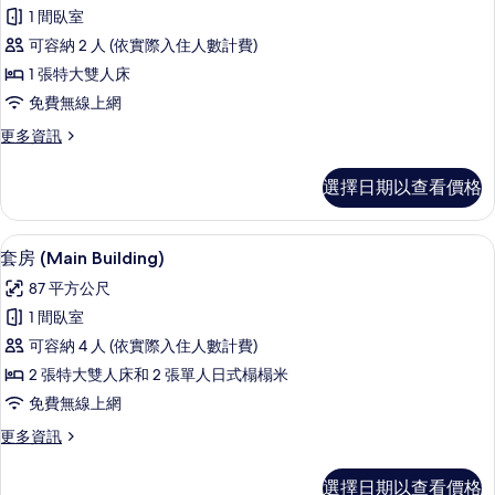
示
(Main
相
1 間臥室
Building)
豪
片
的
可容納 2 人 (依實際入住人數計費)
華
詳
1 張特大雙人床
情
客
免費無線上網
房,
更
更多資訊
非
多
吸
豪
選擇日期以查看價格
華
煙
客
房
房,
套房 (Main Building) | 羽絨
顯
12
非
套房 (Main Building)
(Main
示
吸
Building)
87 平方公尺
煙
套
的
房
1 間臥室
房
(Main
所
可容納 4 人 (依實際入住人數計費)
Building)
(Main
有
的
2 張特大雙人床和 2 張單人日式榻榻米
Building)
詳
相
免費無線上網
的
情
片
更
更多資訊
所
多
有
套
選擇日期以查看價格
房