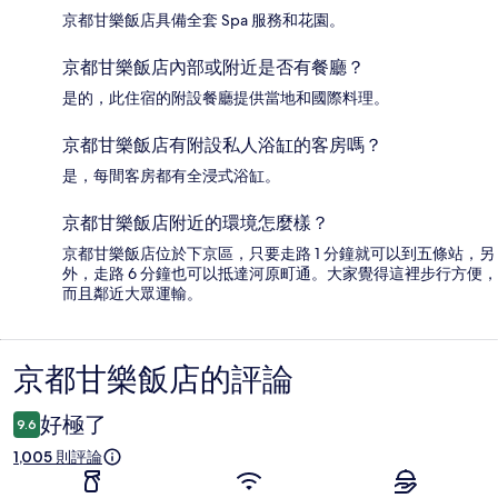
京都甘樂飯店具備全套 Spa 服務和花園。
京都甘樂飯店內部或附近是否有餐廳？
是的，此住宿的附設餐廳提供當地和國際料理。
京都甘樂飯店有附設私人浴缸的客房嗎？
是，每間客房都有全浸式浴缸。
京都甘樂飯店附近的環境怎麼樣？
京都甘樂飯店位於下京區，只要走路 1 分鐘就可以到五條站，另
外，走路 6 分鐘也可以抵達河原町通。大家覺得這裡步行方便，
而且鄰近大眾運輸。
京都甘樂飯店的評論
評
論
好極了
9.6
1,005 則評論