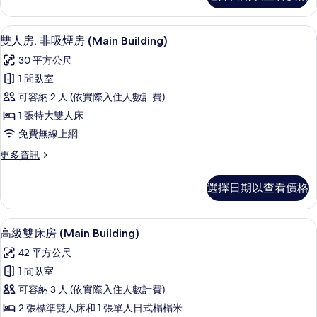
相
(Main
片
Building)
羽絨被、客房內保險箱、遮光布/窗簾、
顯
12
的
雙人房, 非吸煙房 (Main Building)
示
詳
30 平方公尺
情
雙
1 間臥室
人
可容納 2 人 (依實際入住人數計費)
房,
1 張特大雙人床
非
免費無線上網
吸
更
更多資訊
煙
多
房
雙
選擇日期以查看價格
人
(Main
房,
Building)
非
羽絨被、客房內保險箱、遮光布/窗簾、
顯
的
11
吸
高級雙床房 (Main Building)
示
煙
所
42 平方公尺
房
高
有
(Main
1 間臥室
級
Building)
相
可容納 3 人 (依實際入住人數計費)
的
雙
片
詳
2 張標準雙人床和 1 張單人日式榻榻米