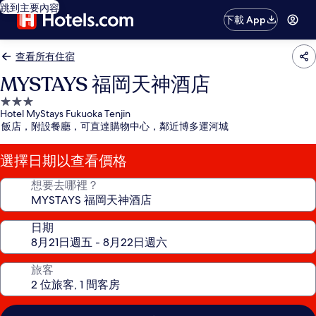
跳到主要內容
下載 App
查看所有住宿
MYSTAYS 福岡天神酒店
3.0
Hotel MyStays Fukuoka Tenjin
星
飯店，附設餐廳，可直達購物中心，鄰近博多運河城
級
住
選擇日期以查看價格
宿
想要去哪裡？
日期
旅客