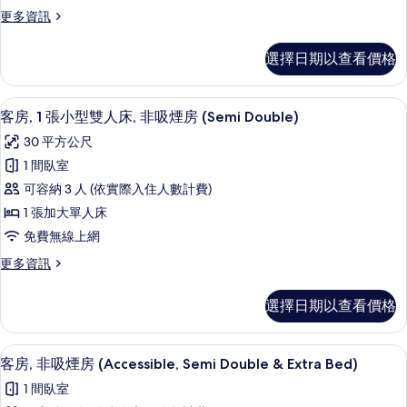
房,
更
更多資訊
非
多
吸
豪
選擇日期以查看價格
華
煙
雙
房
床
客房內保險箱、書桌、遮光布/窗簾、熨
顯
6
房,
客房, 1 張小型雙人床, 非吸煙房 (Semi Double)
的
示
非
所
30 平方公尺
吸
客
煙
有
1 間臥室
房,
房
相
可容納 3 人 (依實際入住人數計費)
的
1
詳
片
1 張加大單人床
張
情
免費無線上網
小
更
更多資訊
型
多
雙
客
選擇日期以查看價格
房,
人
1
床,
張
客房內保險箱、書桌、遮光布/窗簾、熨
顯
6
小
非
客房, 非吸煙房 (Accessible, Semi Double & Extra Bed)
示
型
吸
1 間臥室
雙
客