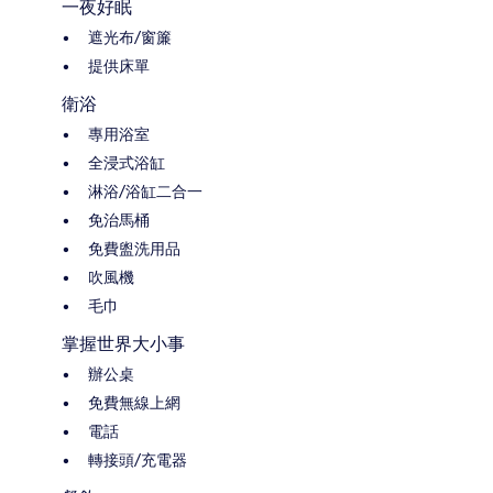
一夜好眠
遮光布/窗簾
提供床單
衛浴
專用浴室
全浸式浴缸
淋浴/浴缸二合一
免治馬桶
免費盥洗用品
吹風機
毛巾
掌握世界大小事
辦公桌
免費無線上網
電話
轉接頭/充電器