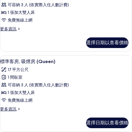
準
房
相
可容納 3 人 (依實際入住人數計費)
的
客
詳
片
1 張加大雙人床
房,
情
免費無線上網
非
更
更多資訊
吸
多
煙
標
選擇日期以查看價格
準
房
客
(Queen)
房,
客房內保險箱、書桌、遮光布/窗簾、熨
顯
4
非
的
標準客房, 吸煙房 (Queen)
示
吸
所
17 平方公尺
煙
標
有
房
1 間臥室
準
(Queen)
相
可容納 3 人 (依實際入住人數計費)
的
客
片
詳
1 張加大雙人床
房,
情
免費無線上網
吸
更
更多資訊
煙
多
房
標
選擇日期以查看價格
準
(Queen)
客