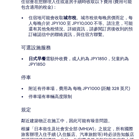
住宿會在您辦理入住或退房手續時收取以下費用 (費用可能
包含適用的稅金)：
住宿地可能會收取
城市稅
。城市稅依每晚房價而定，每
人每晚介於 JPY100 至 JPY10,000 不等。請注意，可能
還有其他免稅情況。詳細資訊，請參閱訂房後收到的預
訂確認信中的聯絡資訊，與住宿方聯繫。
可選設施服務
日式早餐
需額外收費，成人約為 JPY1850，兒童約為
JPY1850
停車
附近有停車場，費用為 每晚 JPY1000 (距離 328 英尺)
停車場有車輛高度限制
規定
鄰近建築物正在施工中，因此可能有噪音問題。
根據「日本衛生及社會安全部 (MHLW)」之規定，所有國際
旅客辦理入住手續 (入住飯店、汽車旅館等) 時必須告知飯店