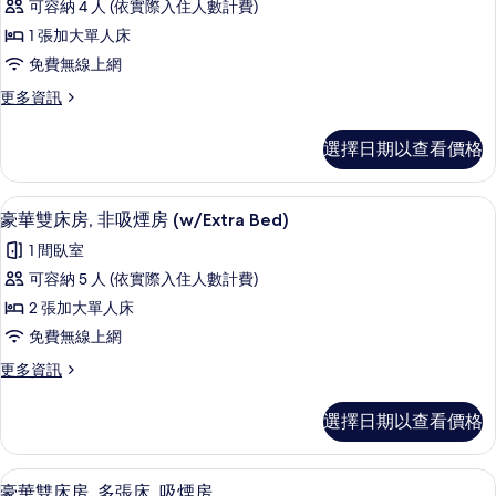
煙
人
可容納 4 人 (依實際入住人數計費)
房,
床,
房
1 張加大單人床
非
非
(Semi
吸
免費無線上網
吸
煙
Double)
更
更多資訊
房
煙
的
多
(Semi
房
客
所
Double)
選擇日期以查看價格
房,
的
(Accessible,
有
非
詳
Semi
吸
相
情
客房內保險箱、書桌、遮光布/窗簾、熨
顯
Double
7
煙
豪華雙床房, 非吸煙房 (w/Extra Bed)
片
示
房
&
1 間臥室
(Accessible,
豪
Extra
Semi
可容納 5 人 (依實際入住人數計費)
Bed)
華
Double
2 張加大單人床
&
的
雙
Extra
免費無線上網
所
床
Bed)
更
更多資訊
有
的
房,
多
詳
相
非
豪
情
選擇日期以查看價格
華
片
吸
雙
煙
床
豪華雙床房, 多張床, 吸煙房 | 客房
顯
7
房,
豪華雙床房, 多張床, 吸煙房