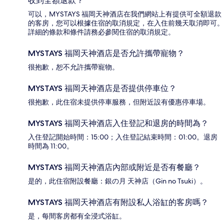
收到全額退款？
可以，MYSTAYS 福岡天神酒店在我們網站上有提供可全額退款
的客房，您可以根據住宿的取消規定，在入住前幾天取消即可。
詳細的條款和條件請務必參閱住宿的取消規定。
MYSTAYS 福岡天神酒店是否允許攜帶寵物？
很抱歉，恕不允許攜帶寵物。
MYSTAYS 福岡天神酒店是否提供停車位？
很抱歉，此住宿未提供停車服務，但附近設有優惠停車場。
MYSTAYS 福岡天神酒店入住登記和退房的時間為？
入住登記開始時間：15:00；入住登記結束時間：01:00。退房
時間為 11:00。
MYSTAYS 福岡天神酒店內部或附近是否有餐廳？
是的，此住宿附設餐廳：銀の月 天神店（Gin no Tsuki）。
MYSTAYS 福岡天神酒店有附設私人浴缸的客房嗎？
是，每間客房都有全浸式浴缸。