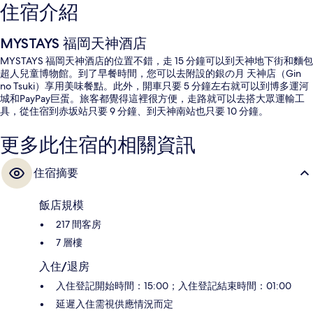
住宿介紹
MYSTAYS 福岡天神酒店
MYSTAYS 福岡天神酒店的位置不錯，走 15 分鐘可以到天神地下街和麵包
超人兒童博物館。到了早餐時間，您可以去附設的銀の月 天神店（Gin
no Tsuki）享用美味餐點。此外，開車只要 5 分鐘左右就可以到博多運河
城和PayPay巨蛋。旅客都覺得這裡很方便，走路就可以去搭大眾運輸工
具，從住宿到赤坂站只要 9 分鐘、到天神南站也只要 10 分鐘。
更多此住宿的相關資訊
住宿摘要
飯店規模
217 間客房
7 層樓
入住/退房
入住登記開始時間：15:00；入住登記結束時間：01:00
延遲入住需視供應情況而定