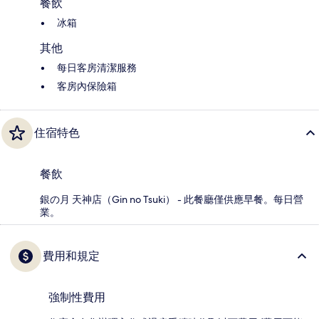
餐飲
冰箱
其他
每日客房清潔服務
客房內保險箱
住宿特色
餐飲
銀の月 天神店（Gin no Tsuki） - 此餐廳僅供應早餐。每日營
業。
費用和規定
強制性費用