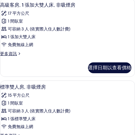
客房內保險箱、書桌、遮光布/窗簾、熨
顯
4
房,
高級客房, 1 張加大雙人床, 非吸煙房
所
示
吸
有
17 平方公尺
煙
高
房
相
1 間臥室
級
的
片
可容納 3 人 (依實際入住人數計費)
詳
客
情
1 張加大雙人床
房,
免費無線上網
1
更
更多資訊
張
多
加
高
選擇日期以查看價格
級
大
客
雙
房,
客房內保險箱、書桌、遮光布/窗簾、熨
顯
4
1
人
標準雙人房, 非吸煙房
示
張
床,
15 平方公尺
加
標
非
大
1 間臥室
準
雙
吸
可容納 3 人 (依實際入住人數計費)
人
雙
煙
床,
1 張標準雙人床
人
非
房
免費無線上網
吸
房,
的
煙