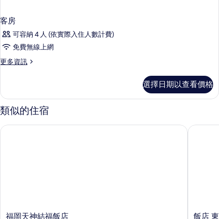
客房
可容納 4 人 (依實際入住人數計費)
免費無線上網
更
更多資訊
多
客
選擇日期以查看價格
房
的
詳
類似的住宿
情
福岡天神結福飯店
飯店 東
福
飯
福岡天神結福飯店
飯店 