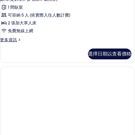
房
示
非
(w/Extra
1 間臥室
吸
豪
Bed)
煙
可容納 5 人 (依實際入住人數計費)
華
房
的
2 張加大單人床
(w/Extra
雙
所
Bed)
免費無線上網
床
的
有
更
更多資訊
詳
房,
相
多
情
多
豪
片
選擇日期以查看價格
華
張
雙
床,
床
房,
吸
多
煙
張
床,
房
吸
的
煙
房
所
的
有
詳
相
情
片