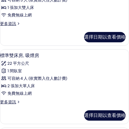
片
可容納 3 人 (依實際入住人數計費)
詳
客
情
1 張加大雙人床
房,
免費無線上網
1
更
更多資訊
張
多
加
高
選擇日期以查看價格
級
大
客
雙
房,
客房內保險箱、書桌、遮光布/窗簾、熨
顯
4
1
人
標準雙床房, 吸煙房
示
張
床,
22 平方公尺
加
標
吸
大
1 間臥室
準
雙
煙
可容納 4 人 (依實際入住人數計費)
人
雙
房
床,
2 張加大單人床
床
吸
的
免費無線上網
煙
房,
所
房
更
更多資訊
吸
的
多
有
詳
煙
標
相
選擇日期以查看價格
情
準
房
片
雙
的
床