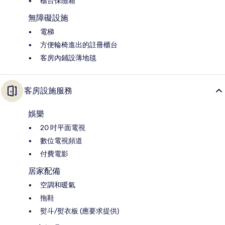
櫃台保險箱
無障礙設施
電梯
方便輪椅進出的註冊櫃台
客房內鋪設薄地毯
客房設施服務
娛樂
20 吋平面電視
數位電視頻道
付費電影
居家配備
空調和暖氣
拖鞋
熨斗/熨衣板 (應要求提供)