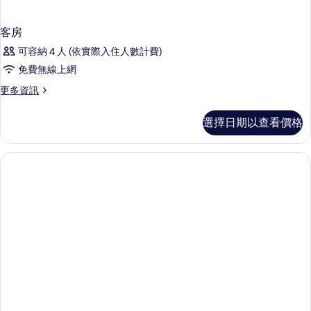
客房
可容納 4 人 (依實際入住人數計費)
免費無線上網
更
更多資訊
多
客
選擇日期以查看價格
房
的
詳
情