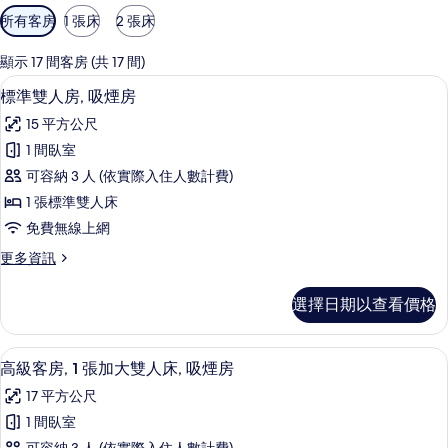
可
所有客房
1 張床
2 張床
用
的
顯示 17 間客房 (共 17 間)
客
客房內保險箱、書桌、遮光布/窗簾、熨
顯
4
標準雙人房, 吸煙房
房
示
篩
15 平方公尺
標
選
1 間臥室
準
條
可容納 3 人 (依實際入住人數計費)
雙
件
1 張標準雙人床
人
免費無線上網
房,
更
更多資訊
吸
多
煙
標
選擇日期以查看價格
準
房
雙
的
人
客房內保險箱、書桌、遮光布/窗簾、熨
顯
4
房,
高級客房, 1 張加大雙人床, 吸煙房
所
示
吸
有
17 平方公尺
煙
高
房
相
1 間臥室
級
的