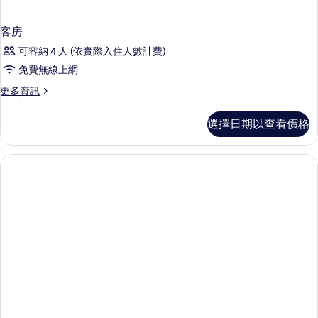
客房
可容納 4 人 (依實際入住人數計費)
免費無線上網
更
更多資訊
多
客
選擇日期以查看價格
房
的
詳
情