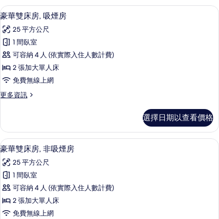
的
房,
客房內保險箱、書桌、遮光布/窗簾、熨
顯
4
吸
所
豪華雙床房, 吸煙房
示
煙
有
25 平方公尺
房
豪
相
(Queen)
1 間臥室
華
的
片
可容納 4 人 (依實際入住人數計費)
詳
雙
情
2 張加大單人床
床
免費無線上網
房,
更
更多資訊
吸
多
煙
豪
選擇日期以查看價格
華
房
雙
的
床
客房內保險箱、書桌、遮光布/窗簾、熨
顯
4
房,
豪華雙床房, 非吸煙房
所
示
吸
有
25 平方公尺
煙
豪
房
相
1 間臥室
華
的
片
可容納 4 人 (依實際入住人數計費)
詳
雙
情
2 張加大單人床
床
免費無線上網