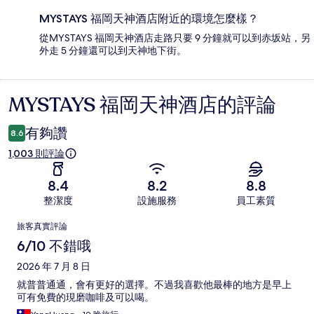
MYSTAYS 福岡天神酒店附近的環境怎麼樣？
從MYSTAYS 福岡天神酒店走路只要 9 分鐘就可以到赤坂站，另
外走 5 分鐘還可以到天神地下街。
MYSTAYS 福岡天神酒店的評論
評
論
有夠讚
8.6
1,003 則評論
8.4
8.2
8.8
整潔度
設施服務
員工素質
評
旅客真實評論
論
6/10 不錯哦
2026 年 7 月 8 日
就普普通通，會有更好的選擇。不過我喜歡他最棒的地方是早上
可有免費的現磨咖啡及可以喝。