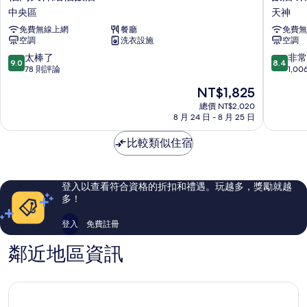
岡
店
中央區
天神
天
東
免費無線上網
餐廳
免費無
神
方
空調
洗衣設施
空調
結
快
福
捷
9.0
8.4
太棒了
非常
9.0
8.4
飯
福
分，
分，
78 則評論
1,0
店
岡
滿
滿
現
NT$1,825
中
天
分
分
在
央
神
10
10
總價 NT$2,020
價
區
8 月 24 日 - 8 月 25 日
天
分，
分，
格
神
太
非
為
比較類似住宿
棒
常
NT$1,825
了，
好，
78
1,006
則
則
登入以查看符合資格的折扣和禮遇。玩越多，獎勵就越
評
評
多！
論
論
登入
免費註冊
鄰近地區資訊