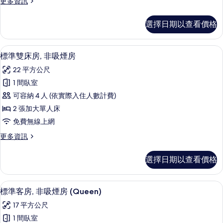
更
更多資訊
非
房
多
所
的
吸
標
有
選擇日期以查看價格
詳
準
煙
情
相
雙
房
人
片
客房內保險箱、書桌、遮光布/窗簾、熨
顯
4
房,
標準雙床房, 非吸煙房
的
示
非
所
22 平方公尺
吸
標
煙
有
1 間臥室
準
房
相
可容納 4 人 (依實際入住人數計費)
的
雙
詳
片
2 張加大單人床
床
情
免費無線上網
房,
更
更多資訊
非
多
吸
標
選擇日期以查看價格
準
煙
雙
房
床
客房內保險箱、書桌、遮光布/窗簾、熨
顯
4
房,
標準客房, 非吸煙房 (Queen)
的
示
非
所
17 平方公尺
吸
標
煙
有
1 間臥室