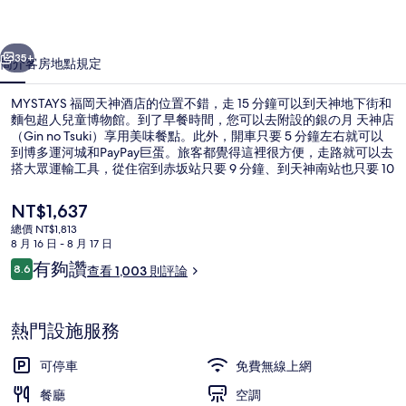
店
一個
下一個
的
35+
簡介
客房
地點
規定
相
MYSTAYS 福岡天神酒店的位置不錯，走 15 分鐘可以到天神地下街和
片
麵包超人兒童博物館。到了早餐時間，您可以去附設的銀の月 天神店
集
（Gin no Tsuki）享用美味餐點。此外，開車只要 5 分鐘左右就可以
到博多運河城和PayPay巨蛋。旅客都覺得這裡很方便，走路就可以去
搭大眾運輸工具，從住宿到赤坂站只要 9 分鐘、到天神南站也只要 10
分鐘。
目
NT$1,637
前
總價 NT$1,813
的
8 月 16 日 - 8 月 17 日
接待櫃台
價
評
有夠讚
8.6
查看 1,003 則評論
格
8.6 分，滿分 10 分，
論
是
NT$1,637
熱門設施服務
可停車
免費無線上網
餐廳
空調