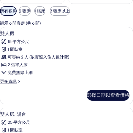
可
所有客房
2 張床
1 張床
3 張床以上
用
的
顯示 6 間客房 (共 6 間)
客
雙人房 | 客房內保險箱、書桌、隔音、
顯
7
雙人房
房
示
篩
15 平方公尺
雙
選
1 間臥室
人
條
可容納 2 人 (依實際入住人數計費)
房
件
2 張單人床
的
免費無線上網
所
更
更多資訊
有
多
相
雙
選擇日期以查看價格
人
片
房
的
雙人房, 陽台 | 客房景觀
顯
8
詳
雙人房, 陽台
示
情
25 平方公尺
雙
1 間臥室