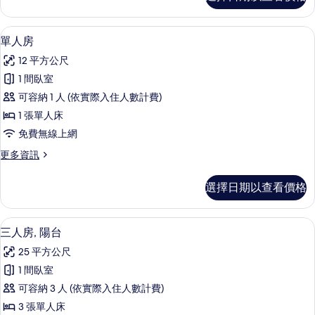
人
觀
房,
的
陽
單人房 | 客房內保險箱、書桌、隔音、
顯
3
台,
單人房
所
示
海
有
12 平方公尺
灣
單
景
相
1 間臥室
人
觀
片
可容納 1 人 (依實際入住人數計費)
的
房
詳
1 張單人床
的
情
免費無線上網
所
更
更多資訊
有
多
相
單
選擇日期以查看價格
人
片
房
的
三人房, 陽台 | 客房內保險箱、書桌、
顯
11
詳
三人房, 陽台
示
情
25 平方公尺
三
1 間臥室
人
可容納 3 人 (依實際入住人數計費)
房,
3 張單人床