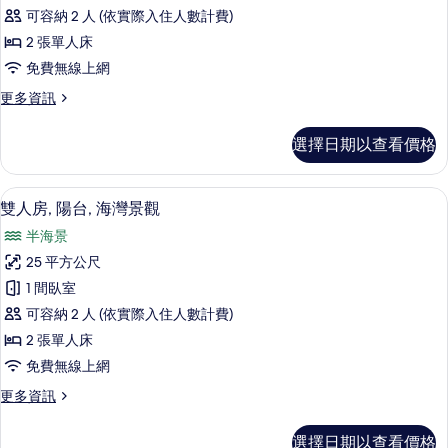
人
可容納 2 人 (依實際入住人數計費)
房,
2 張單人床
陽
免費無線上網
台
更
更多資訊
的
多
所
雙
選擇日期以查看價格
人
有
房,
相
陽
雙人房, 陽台, 海灣景觀 | 客房景觀
顯
8
台
雙人房, 陽台, 海灣景觀
片
示
的
半海景
詳
雙
情
25 平方公尺
人
1 間臥室
房,
可容納 2 人 (依實際入住人數計費)
陽
2 張單人床
台,
免費無線上網
海
更
更多資訊
灣
多
景
雙
選擇日期以查看價格