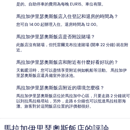
是的。自助停車的費用為每晚 EUR15。車位有限。
馬拉加伊里瑟奧斯飯店入住登記和退房的時間為？
您可自 14:00 起辦理入住。退房時間為 12:00。
馬拉加伊里瑟奧斯飯店是否附設賭場？
此飯店沒有賭場，但托雷爾克布拉達賭場 (開車 22 分鐘) 就在附
近。
馬拉加伊里瑟奧斯飯店和附近有什麼好看好玩的？
天氣暖活時，您可以盡情享受附近例如帆船等活動。 馬拉加伊
里瑟奧斯飯店還具備室外游泳池。
馬拉加伊里瑟奧斯飯店附近的環境怎麼樣？
馬拉加伊里瑟奧斯飯店位於馬拉加中心區，只要走路 2 分鐘就可
以到拉馬拉格塔站，另外，走路 6 分鐘也可以抵達馬拉桂那海
灘。旅客對於這間飯店位置的評價都很好。
馬拉加伊里瑟奧斯飯店的評論
評