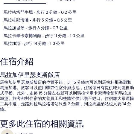
地圖
馬拉格塔鬥牛場
- 步行 2 分鐘
- 0.2 公里
馬拉桂那海灘
- 步行 5 分鐘
- 0.5 公里
馬拉加城堡
- 步行 8 分鐘
- 0.7 公里
馬拉卡畢卡索博物館
- 步行 11 分鐘
- 1.0 公里
馬拉加港
- 步行 14 分鐘
- 1.3 公里
住宿介紹
馬拉加伊里瑟奧斯飯店
馬拉加伊里瑟奧斯飯店的位置不錯，走 15 分鐘內可以到馬拉桂那海灘和
馬拉加港。旅客可以使用季節性室外游泳池，住宿每日有提供吃到飽自助
式早餐。此外，走路 15 分鐘左右就可以到馬拉卡畢卡索博物館和馬拉加
城堡。旅客都對住宿的友善員工和整體性價比讚不絕口。住宿離大眾運輸
工具不遠，走路到拉馬拉格塔站只要 2 分鐘，到拉馬里納站也只要 14 分
鐘。
更多此住宿的相關資訊