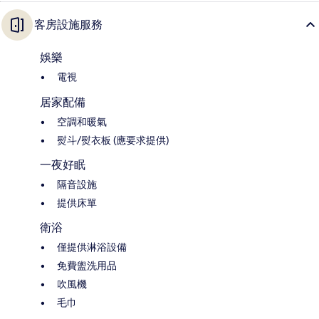
客房設施服務
娛樂
電視
居家配備
空調和暖氣
熨斗/熨衣板 (應要求提供)
一夜好眠
隔音設施
提供床單
衛浴
僅提供淋浴設備
免費盥洗用品
吹風機
毛巾