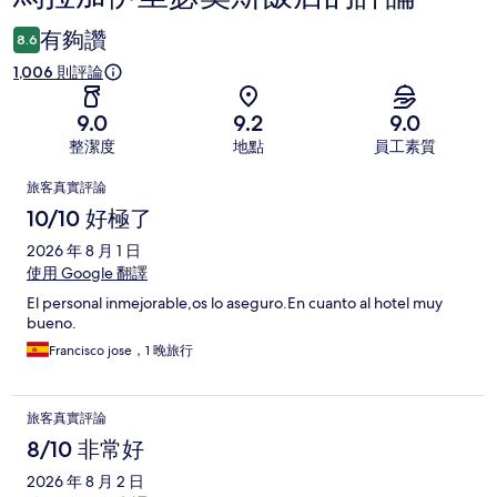
論
有夠讚
8.6
1,006 則評論
9.0
9.2
9.0
整潔度
地點
員工素質
評
旅客真實評論
論
10/10 好極了
2026 年 8 月 1 日
使用 Google 翻譯
El personal inmejorable,os lo aseguro.En cuanto al hotel muy
bueno.
Francisco jose，1 晚旅行
旅客真實評論
8/10 非常好
2026 年 8 月 2 日