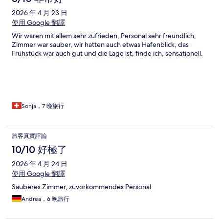
2026 年 4 月 23 日
使用 Google 翻譯
Wir waren mit allem sehr zufrieden, Personal sehr freundlich,
Zimmer war sauber, wir hatten auch etwas Hafenblick, das
Frühstück war auch gut und die Lage ist, finde ich, sensationell.
Sonja，7 晚旅行
旅客真實評論
10/10 好極了
2026 年 4 月 24 日
使用 Google 翻譯
Sauberes Zimmer, zuvorkommendes Personal
Andrea，6 晚旅行