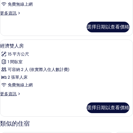
陽
免費無線上網
台
更
更多資訊
的
多
所
三
選擇日期以查看價格
人
有
房,
相
陽
客房內保險箱、書桌、隔音、熨斗/熨
顯
4
台
經濟雙人房
片
示
的
15 平方公尺
詳
經
情
1 間臥室
濟
可容納 2 人 (依實際入住人數計費)
雙
2 張單人床
人
免費無線上網
房
更
更多資訊
的
多
所
經
選擇日期以查看價格
濟
有
雙
相
人
類似的住宿
房
片
的