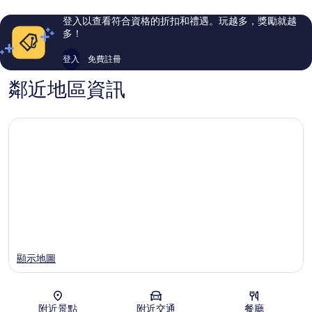
拉
加
則
則
加
中
評
評
登入以查看符合資格的折扣和禮遇。玩越多，獎勵就越
中
心
論
論
多！
心
區
區
登入
免費註冊
鄰近地區資訊
顯示地圖
附近景點
附近交通
餐廳