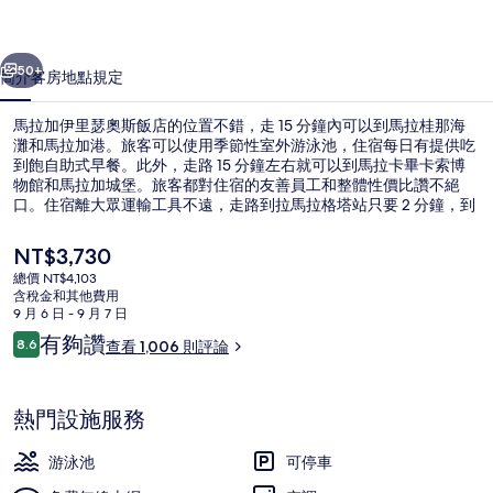
奧
一個
下一個
斯
50+
簡介
客房
地點
規定
飯
馬拉加伊里瑟奧斯飯店的位置不錯，走 15 分鐘內可以到馬拉桂那海
店
灘和馬拉加港。旅客可以使用季節性室外游泳池，住宿每日有提供吃
到飽自助式早餐。此外，走路 15 分鐘左右就可以到馬拉卡畢卡索博
的
物館和馬拉加城堡。旅客都對住宿的友善員工和整體性價比讚不絕
相
口。住宿離大眾運輸工具不遠，走路到拉馬拉格塔站只要 2 分鐘，到
拉馬里納站也只要 14 分鐘。
片
目
NT$3,730
前
集
總價 NT$4,103
的
含稅金和其他費用
鄰近海灘
價
9 月 6 日 - 9 月 7 日
格
評
有夠讚
8.6
查看 1,006 則評論
是
8.6 分，滿分 10 分，
論
NT$3,730
熱門設施服務
游泳池
可停車