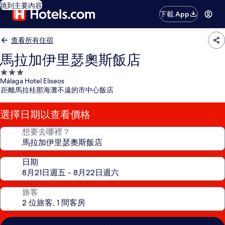
跳到主要內容
下載 App
查看所有住宿
馬拉加伊里瑟奧斯飯店
3.0
Málaga Hotel Eliseos
星
距離馬拉桂那海灘不遠的市中心飯店
級
住
選擇日期以查看價格
宿
想要去哪裡？
日期
旅客