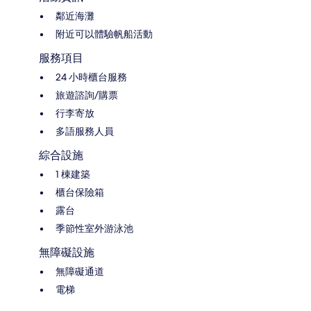
鄰近海灘
附近可以體驗帆船活動
服務項目
24 小時櫃台服務
旅遊諮詢/購票
行李寄放
多語服務人員
綜合設施
1 棟建築
櫃台保險箱
露台
季節性室外游泳池
無障礙設施
無障礙通道
電梯