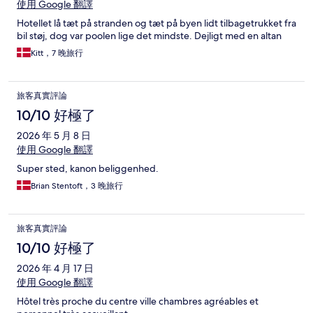
使用 Google 翻譯
Hotellet lå tæt på stranden og tæt på byen lidt tilbagetrukket fra
bil støj, dog var poolen lige det mindste. Dejligt med en altan
Kitt，7 晚旅行
旅客真實評論
10/10 好極了
2026 年 5 月 8 日
使用 Google 翻譯
Super sted, kanon beliggenhed.
Brian Stentoft，3 晚旅行
旅客真實評論
10/10 好極了
2026 年 4 月 17 日
使用 Google 翻譯
Hôtel très proche du centre ville chambres agréables et