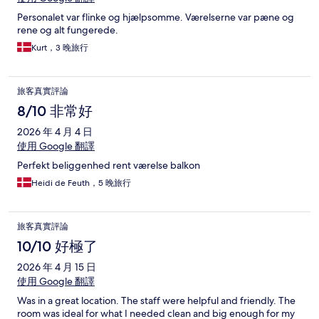
Personalet var flinke og hjælpsomme. Værelserne var pæne og
rene og alt fungerede.
Kurt，3 晚旅行
旅客真實評論
8/10 非常好
2026 年 4 月 4 日
使用 Google 翻譯
Perfekt beliggenhed rent værelse balkon
Heidi de Feuth，5 晚旅行
旅客真實評論
10/10 好極了
2026 年 4 月 15 日
使用 Google 翻譯
Was in a great location. The staff were helpful and friendly. The
room was ideal for what I needed clean and big enough for my