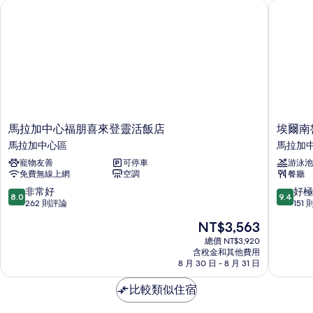
馬拉加中心福朋喜來登靈活飯店
埃爾南魯
詳
情
馬
埃
馬拉加中心福朋喜來登靈活飯店
埃爾南
拉
爾
馬拉加中心區
馬拉加
加
南
寵物友善
可停車
游泳池
中
魯
免費無線上網
空調
餐廳
心
伊
福
斯
8.0
9.4
非常好
好極
8.0
9.4
朋
科
分，
分，
262 則評論
151
喜
埃
滿
滿
現
NT$3,563
來
奧
分
分
在
登
青
10
10
總價 NT$3,920
價
靈
含稅金和其他費用
年
分，
分，
格
8 月 30 日 - 8 月 31 日
活
旅
非
好
為
飯
舍
常
極
NT$3,563
比較類似住宿
店
馬
好，
了，
馬
拉
262
151