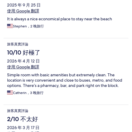
2025 年 9 月 25 日
使用 Google 翻譯
It is always a nice economical place to stay near the beach
Stephen，2 晚旅行
旅客真實評論
10/10 好極了
2026 年 4 月 12 日
使用 Google 翻譯
Simple room with basic amenities but extremely clean. The
location is very convenient and close to buses, metro, and food
options. There’s a pharmacy, bar, and park right on the block.
Catherin，3 晚旅行
旅客真實評論
2/10 不太好
2026 年 3 月 17 日