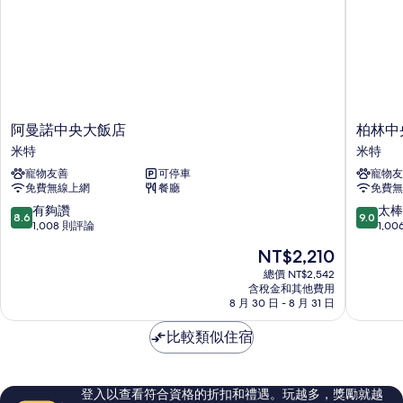
情
阿
柏
阿曼諾中央大飯店
柏林中
曼
林
米特
米特
諾
中
寵物友善
可停車
寵物友
中
央
免費無線上網
餐廳
免費無
央
車
大
站
8.6
9.0
有夠讚
太棒
8.6
9.0
飯
宜
分，
分，
1,008 則評論
1,0
店
必
滿
滿
現
NT$2,210
米
思
分
分
在
特
飯
10
10
總價 NT$2,542
價
含稅金和其他費用
店
分，
分，
格
8 月 30 日 - 8 月 31 日
米
有
太
為
特
夠
棒
NT$2,210
比較類似住宿
讚，
了，
1,008
1,006
則
則
評
評
登入以查看符合資格的折扣和禮遇。玩越多，獎勵就越