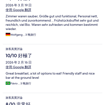
2026 年 3 月 19 日
使用 Google 翻譯
Zimmer waren sauber, Größe gut und funktional, Personal nett,
freundlich und zuvorkommend. , Frühstücksbuffet sehr gut und
reichlich, viel Bio. Waren sehr zufrieden und kommen bestimmt
wieder.
Wolfgang，3 晚旅行
旅客真實評論
10/10 好極了
2026 年 2 月 16 日
使用 Google 翻譯
Great breakfast, a lot of options to eat! Friendly staff and nice
bar at the ground level
Flávio，3 晚旅行
旅客真實評論
8/10 非常好