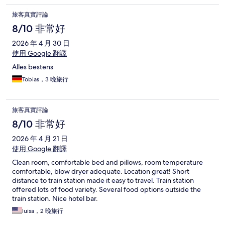
旅客真實評論
8/10 非常好
2026 年 4 月 30 日
使用 Google 翻譯
Alles bestens
Tobias，3 晚旅行
旅客真實評論
8/10 非常好
2026 年 4 月 21 日
使用 Google 翻譯
Clean room, comfortable bed and pillows, room temperature
comfortable, blow dryer adequate. Location great! Short
distance to train station made it easy to travel. Train station
offered lots of food variety. Several food options outside the
train station. Nice hotel bar.
luisa，2 晚旅行