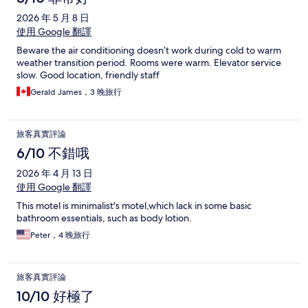
2026 年 5 月 8 日
使用 Google 翻譯
Beware the air conditioning doesn’t work during cold to warm
weather transition period. Rooms were warm. Elevator service
slow. Good location, friendly staff
Gerald James，3 晚旅行
旅客真實評論
6/10 不錯哦
2026 年 4 月 13 日
使用 Google 翻譯
This motel is minimalist's motel,which lack in some basic
bathroom essentials, such as body lotion.
Peter，4 晚旅行
旅客真實評論
10/10 好極了