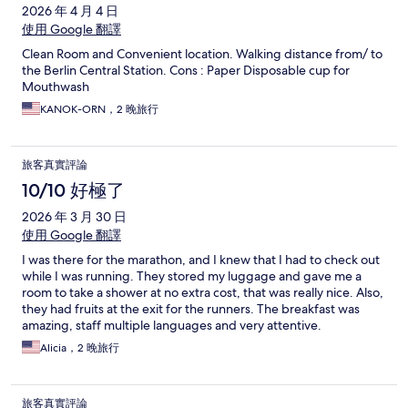
2026 年 4 月 4 日
使用 Google 翻譯
Clean Room and Convenient location. Walking distance from/ to
the Berlin Central Station. Cons : Paper Disposable cup for
Mouthwash
KANOK-ORN，2 晚旅行
旅客真實評論
10/10 好極了
2026 年 3 月 30 日
使用 Google 翻譯
I was there for the marathon, and I knew that I had to check out
while I was running. They stored my luggage and gave me a
room to take a shower at no extra cost, that was really nice. Also,
they had fruits at the exit for the runners. The breakfast was
amazing, staff multiple languages and very attentive.
Alicia，2 晚旅行
旅客真實評論