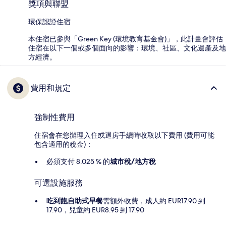
獎項與聯盟
環保認證住宿
本住宿已參與「Green Key (環境教育基金會)」，此計畫會評估
住宿在以下一個或多個面向的影響：環境、社區、文化遺產及地
方經濟。
費用和規定
強制性費用
住宿會在您辦理入住或退房手續時收取以下費用 (費用可能
包含適用的稅金)：
必須支付 8.025 % 的
城市稅/地方稅
可選設施服務
吃到飽自助式早餐
需額外收費，成人約 EUR17.90 到
17.90，兒童約 EUR8.95 到 17.90