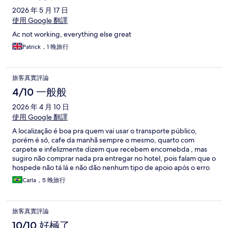
2026 年 5 月 17 日
使用 Google 翻譯
Ac not working, everything else great
Patrick，1 晚旅行
旅客真實評論
4/10 一般般
2026 年 4 月 10 日
使用 Google 翻譯
A localização é boa pra quem vai usar o transporte público,
porém é só, cafe da manhã sempre o mesmo, quarto com
carpete e infelizmente dizem que recebem encomebda , mas
sugiro não comprar nada pra entregar no hotel, pois falam que o
hospede não tá lá e não dão nenhum tipo de apoio após o erro
deles.
Carla，5 晚旅行
旅客真實評論
10/10 好極了