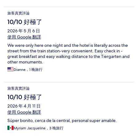
旅客真實評論
10/10 好極了
2026 年 5 月 6 日
使用 Google 翻譯
We were only here one night and the hotel is literally across the
street from the train station-very convenient. Easy check in -
great breakfast and easy walking distance to the Tiergarten and
other monuments.
Dianne，1 晚旅行
旅客真實評論
10/10 好極了
2026 年 4 月 11 日
使用 Google 翻譯
Súper bonito, cerca de la central, personal super amable.
Myriam Jacqueline，3 晚旅行