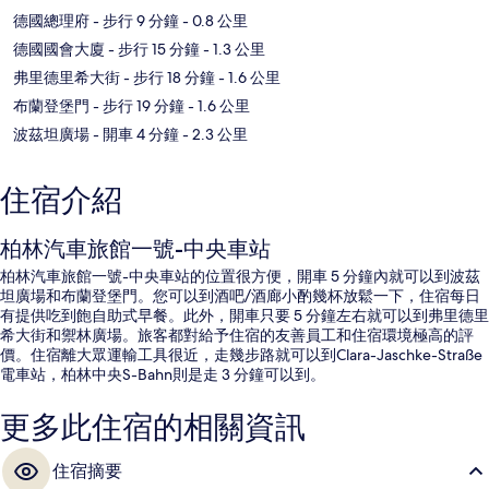
德國總理府
- 步行 9 分鐘
- 0.8 公里
德國國會大廈
- 步行 15 分鐘
- 1.3 公里
弗里德里希大街
- 步行 18 分鐘
- 1.6 公里
布蘭登堡門
- 步行 19 分鐘
- 1.6 公里
波茲坦廣場
- 開車 4 分鐘
- 2.3 公里
住宿介紹
柏林汽車旅館一號-中央車站
柏林汽車旅館一號-中央車站的位置很方便，開車 5 分鐘內就可以到波茲
坦廣場和布蘭登堡門。您可以到酒吧/酒廊小酌幾杯放鬆一下，住宿每日
有提供吃到飽自助式早餐。此外，開車只要 5 分鐘左右就可以到弗里德里
希大街和禦林廣場。旅客都對給予住宿的友善員工和住宿環境極高的評
價。住宿離大眾運輸工具很近，走幾步路就可以到Clara-Jaschke-Straße
電車站，柏林中央S-Bahn則是走 3 分鐘可以到。
更多此住宿的相關資訊
住宿摘要