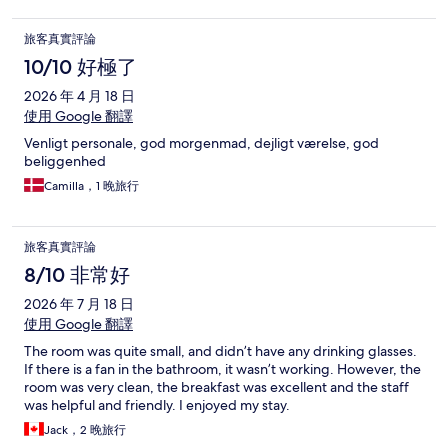
旅客真實評論
10/10 好極了
2026 年 4 月 18 日
使用 Google 翻譯
Venligt personale, god morgenmad, dejligt værelse, god
beliggenhed
Camilla，1 晚旅行
旅客真實評論
8/10 非常好
2026 年 7 月 18 日
使用 Google 翻譯
The room was quite small, and didn’t have any drinking glasses.
If there is a fan in the bathroom, it wasn’t working. However, the
room was very clean, the breakfast was excellent and the staff
was helpful and friendly. I enjoyed my stay.
Jack，2 晚旅行