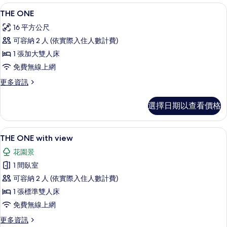
書桌、隔音、免費無線上網、鬧鐘
顯
10
THE ONE
示
16 平方公尺
THE
可容納 2 人 (依實際入住人數計費)
ONE
1 張加大雙人床
的
免費無線上網
所
更
更多資訊
有
多
相
THE
選擇日期以查看價格
ONE
片
的
詳
書桌、隔音、免費無線上網、鬧鐘
顯
7
情
THE ONE with view
示
花園景
THE
1 間臥室
ONE
可容納 2 人 (依實際入住人數計費)
with
1 張標準雙人床
view
的
免費無線上網
所
更
更多資訊