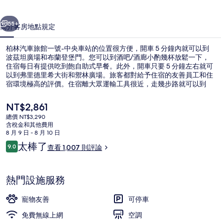
一
一個
下一個
號-
55+
簡介
客房
地點
規定
中
柏林汽車旅館一號-中央車站的位置很方便，開車 5 分鐘內就可以到
央
波茲坦廣場和布蘭登堡門。您可以到酒吧/酒廊小酌幾杯放鬆一下，
住宿每日有提供吃到飽自助式早餐。此外，開車只要 5 分鐘左右就可
車
以到弗里德里希大街和禦林廣場。旅客都對給予住宿的友善員工和住
站
宿環境極高的評價。住宿離大眾運輸工具很近，走幾步路就可以到
Clara-Jaschke-Straße 電車站，柏林中央S-Bahn則是走 3 分鐘可以
的
到。
目
NT$2,861
前
相
總價 NT$3,290
的
含稅金和其他費用
接待櫃台
片
價
8 月 9 日 - 8 月 10 日
格
評
太棒了
集
9.0
查看 1,007 則評論
是
9.0 分，滿分 10 分，
論
NT$2,861
熱門設施服務
寵物友善
可停車
免費無線上網
空調