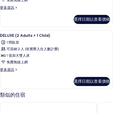
免費無線上網
a
balcony
更
更多資訊
多
的
SPECIAL
所
選擇日期以查看價格
ONE
有
with
a
相
書桌、隔音、免費無線上網、鬧鐘
顯
6
balcony
DELUXE (2 Adults + 1 Child)
片
示
的
1 間臥室
詳
DELUXE
情
可容納 2 人 (依實際入住人數計費)
(2
1 張加大雙人床
Adults
免費無線上網
+
1
更
更多資訊
多
Child)
DELUXE
的
選擇日期以查看價格
(2
所
Adults
+
有
類似的住宿
1
相
Child)
阿曼諾中央大飯店
柏林中央
的
片
詳