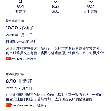
9.4
8.6
9.2
整潔度
地點
員工素質
評
旅客真實評論
論
10/10 好極了
2025 年 1 月 21 日
性價比一流的酒店
酒店距離柏林中央火車站很近，來往市內各個景點都非常方便。
前台服務員友善有禮，房間亦舒適整潔。性價比一流，值得推介!
WAI KIN，3 晚旅行
旅客真實評論
8/10 非常好
2025 年 6 月 2 日
住過兩個德國城市的Motel One，基本上都一致的間格、一樣的
位處交通便利地点，若能增加一些方便洗衣服的措施更好
Fung Yee Angie，4 晚旅行