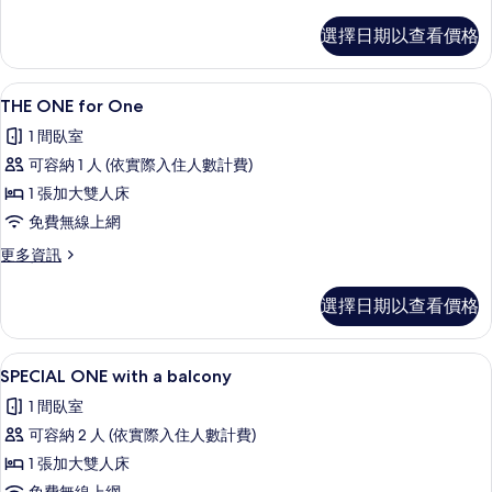
多
有
THE
選擇日期以查看價格
相
ONE
with
片
view
書桌、隔音、免費無線上網、鬧鐘
顯
7
的
THE ONE for One
示
詳
1 間臥室
情
THE
可容納 1 人 (依實際入住人數計費)
ONE
1 張加大雙人床
for
免費無線上網
One
的
更
更多資訊
多
所
THE
選擇日期以查看價格
有
ONE
for
相
One
書桌、隔音、免費無線上網、鬧鐘
顯
片
6
的
SPECIAL ONE with a balcony
示
詳
1 間臥室
情
SPECIAL
可容納 2 人 (依實際入住人數計費)
ONE
1 張加大雙人床
with