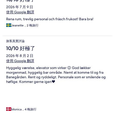
2026 年 7 月 9 日
使用 Google 翻譯
Rena rum, trevlig personal och fräsch frukost! Bara bra!
Jeanette，2 晚旅行
旅客真實評論
10/10 好極了
2026 年 8 月 2 日
使用 Google 翻譯
Hyggelig værelse, elevator som virker 😉 God lækker
morgenmad, hyggelig bar område. Nemt at komme til og fra
Banegården. Rent og ryddeligt. Personale som er smilende og
høflige. Kommer gerne igen❤️
Monica，4 晚旅行