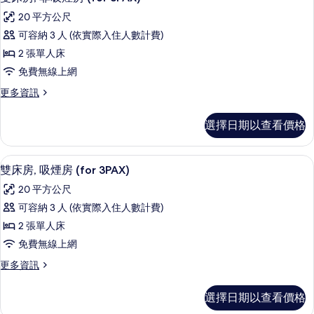
示
吸
person)
20 平方公尺
煙
雙
的
房
可容納 3 人 (依實際入住人數計費)
床
(1
所
2 張單人床
person)
房,
有
的
免費無線上網
非
詳
相
更
更多資訊
情
吸
片
多
煙
雙
選擇日期以查看價格
床
房
房,
(for
非
高級寢具、羽絨被、書桌、遮光布/窗
顯
4
吸
3PAX)
雙床房, 吸煙房 (for 3PAX)
示
煙
的
20 平方公尺
房
雙
所
(for
可容納 3 人 (依實際入住人數計費)
床
3PAX)
有
2 張單人床
的
房,
相
詳
免費無線上網
吸
情
片
更
更多資訊
煙
多
房
雙
選擇日期以查看價格
床
(for