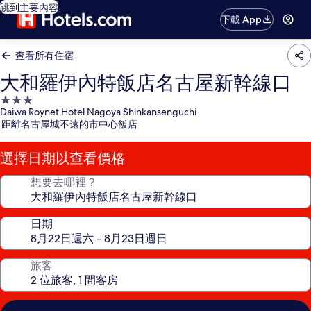
跳到主要內容
下載 App
查看所有住宿
大和羅伊內特飯店名古屋新幹線口
3.0
Daiwa Roynet Hotel Nagoya Shinkansenguchi
星
距離名古屋城不遠的市中心飯店
級
住
選擇日期以查看價格
宿
想要去哪裡？
日期
旅客