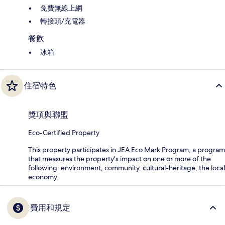
免費無線上網
轉接頭/充電器
餐飲
冰箱
住宿特色
獎項與聯盟
Eco-Certified Property
This property participates in JEA Eco Mark Program, a program
that measures the property's impact on one or more of the
following: environment, community, cultural-heritage, the local
economy.
費用和規定