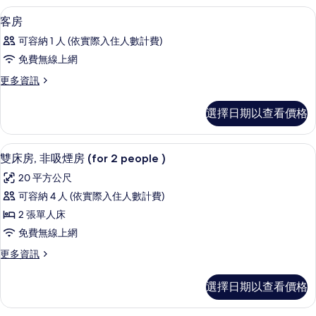
Casual
所
高級寢具、羽絨被、書桌、遮光布/窗
顯
1
Twin
客房
有
示
Smoking
可容納 1 人 (依實際入住人數計費)
的
相
客
詳
免費無線上網
片
房
情
更
更多資訊
的
多
所
客
選擇日期以查看價格
房
有
的
相
詳
高級寢具、羽絨被、書桌、遮光布/窗
顯
4
情
雙床房, 非吸煙房 (for 2 people )
片
示
20 平方公尺
雙
可容納 4 人 (依實際入住人數計費)
床
2 張單人床
房,
免費無線上網
非
更
更多資訊
吸
多
煙
雙
選擇日期以查看價格
床
房
房,
(for