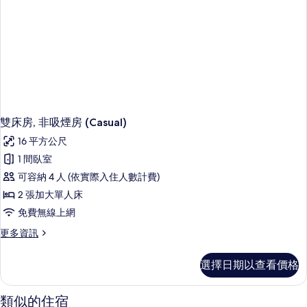
people)
(for
的
2
所
people)
的
有
詳
相
情
片
雙床房, 非吸煙房 (Casual)
16 平方公尺
1 間臥室
可容納 4 人 (依實際入住人數計費)
2 張加大單人床
免費無線上網
更
更多資訊
多
雙
選擇日期以查看價格
床
房,
非
類似的住宿
吸