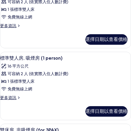
person)
煙
可容納 2 人 (依實際入住人數計費)
準
房
的
1 張標準雙人床
(1
雙
所
person)
免費無線上網
人
的
有
更
更多資訊
詳
房,
相
多
情
非
標
片
選擇日期以查看價格
準
吸
雙
煙
人
高級寢具、羽絨被、書桌、遮光布/窗
顯
4
房,
標準雙人房, 吸煙房 (1 person)
房
示
非
(1
16 平方公尺
吸
標
person)
煙
可容納 2 人 (依實際入住人數計費)
準
房
的
1 張標準雙人床
(1
雙
所
person)
免費無線上網
人
的
有
更
更多資訊
詳
房,
相
多
情
吸
標
片
選擇日期以查看價格
準
煙
雙
房
人
高級寢具、羽絨被、書桌、遮光布/窗
顯
4
房,
雙床房, 非吸煙房 (for 3PAX)
(1