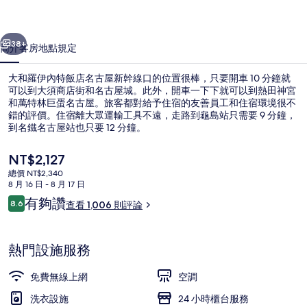
飯
一個
下一個
店
38+
簡介
客房
地點
規定
名
大和羅伊內特飯店名古屋新幹線口的位置很棒，只要開車 10 分鐘就
古
可以到大須商店街和名古屋城。此外，開車一下下就可以到熱田神宮
和萬特林巨蛋名古屋。旅客都對給予住宿的友善員工和住宿環境很不
屋
錯的評價。住宿離大眾運輸工具不遠，走路到龜島站只需要 9 分鐘，
新
到名鐵名古屋站也只要 12 分鐘。
幹
目
NT$2,127
前
線
總價 NT$2,340
的
8 月 16 日 - 8 月 17 日
大廳
口
價
評
有夠讚
8.6
查看 1,006 則評論
格
8.6 分，滿分 10 分，
的
論
是
NT$2,127
相
熱門設施服務
片
免費無線上網
空調
集
洗衣設施
24 小時櫃台服務