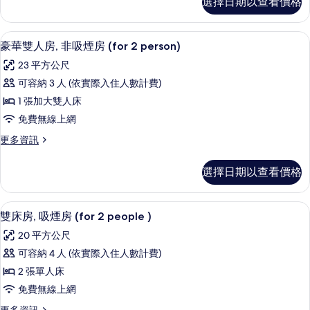
選擇日期以查看價格
準
煙
片
雙
房
人
高級寢具、羽絨被、書桌、遮光布/窗
顯
3
房,
豪華雙人房, 非吸煙房 (for 2 person)
(for
示
吸
2
23 平方公尺
煙
豪
person)
房
可容納 3 人 (依實際入住人數計費)
華
(for
的
1 張加大雙人床
2
雙
所
person)
免費無線上網
人
有
的
更
更多資訊
詳
房,
相
多
情
非
豪
片
選擇日期以查看價格
華
吸
雙
煙
人
高級寢具、羽絨被、書桌、遮光布/窗
顯
4
房,
雙床房, 吸煙房 (for 2 people )
房
示
非
(for
20 平方公尺
吸
雙
2
煙
可容納 4 人 (依實際入住人數計費)
床
房
person)
2 張單人床
(for
房,
的
2
免費無線上網
吸
所
person)
更