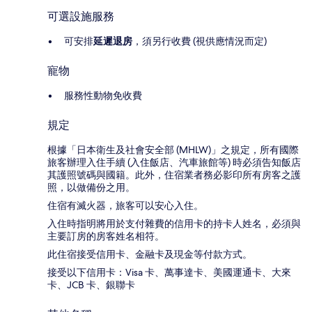
可選設施服務
可安排
延遲退房
，須另行收費 (視供應情況而定)
寵物
服務性動物免收費
規定
根據「日本衛生及社會安全部 (MHLW)」之規定，所有國際
旅客辦理入住手續 (入住飯店、汽車旅館等) 時必須告知飯店
其護照號碼與國籍。此外，住宿業者務必影印所有房客之護
照，以做備份之用。
住宿有滅火器，旅客可以安心入住。
入住時指明將用於支付雜費的信用卡的持卡人姓名，必須與
主要訂房的房客姓名相符。
此住宿接受信用卡、金融卡及現金等付款方式。
接受以下信用卡：Visa 卡、萬事達卡、美國運通卡、大來
卡、JCB 卡、銀聯卡