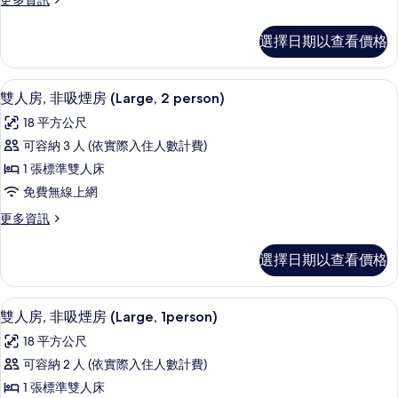
更多資訊
的
煙
有
多
詳
房
雙
相
情
選擇日期以查看價格
床
(for
片
房,
2
吸
高級寢具、羽絨被、書桌、遮光布/窗
顯
people
5
煙
雙人房, 非吸煙房 (Large, 2 person)
示
房
)
18 平方公尺
(for
雙
的
2
可容納 3 人 (依實際入住人數計費)
人
所
people
1 張標準雙人床
)
房,
有
的
免費無線上網
非
相
詳
更
更多資訊
情
吸
片
多
煙
雙
選擇日期以查看價格
人
房
房,
(Large,
非
高級寢具、羽絨被、書桌、遮光布/窗
顯
5
吸
2
雙人房, 非吸煙房 (Large, 1person)
示
煙
person)
18 平方公尺
房
雙
的
(Large,
可容納 2 人 (依實際入住人數計費)
人
2
所
1 張標準雙人床
person)