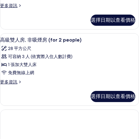
非
有
的
更
更多資訊
詳
吸
相
多
情
煙
雙
片
選擇日期以查看價格
人
房
房,
(Moderate,
非
高級雙人房, 非吸煙房 (for 2 peop
顯
3
吸
for
高級雙人房, 非吸煙房 (for 2 people)
示
煙
2
28 平方公尺
房
高
people)
(Moderate,
可容納 3 人 (依實際入住人數計費)
級
的
for
1 張加大雙人床
2
雙
所
people)
免費無線上網
人
有
的
更
更多資訊
詳
房,
相
多
情
非
高
片
選擇日期以查看價格
級
吸
雙
煙
人
房,
房
非
(for
吸
2
煙
房