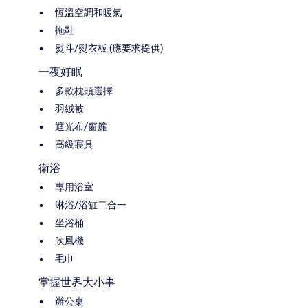
恆溫空調和暖氣
拖鞋
熨斗/熨衣板 (應要求提供)
一夜好眠
多款枕頭選擇
羽絨被
遮光布/窗簾
高級寢具
衛浴
專用浴室
淋浴/浴缸二合一
坐浴桶
吹風機
毛巾
掌握世界大小事
辦公桌