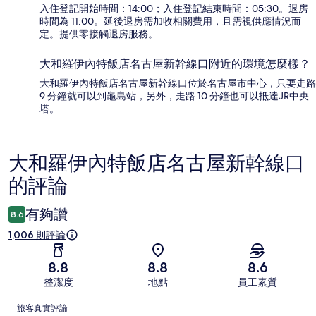
入住登記開始時間：14:00；入住登記結束時間：05:30。退房
時間為 11:00。延後退房需加收相關費用，且需視供應情況而
定。提供零接觸退房服務。
大和羅伊內特飯店名古屋新幹線口附近的環境怎麼樣？
大和羅伊內特飯店名古屋新幹線口位於名古屋市中心，只要走路
9 分鐘就可以到龜島站，另外，走路 10 分鐘也可以抵達JR中央
塔。
大和羅伊內特飯店名古屋新幹線口
評
的評論
論
有夠讚
8.6
1,006 則評論
8.8
8.8
8.6
整潔度
地點
員工素質
評
旅客真實評論