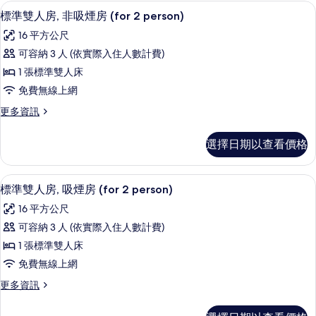
非
高級寢具、羽絨被、書桌、遮光布/窗
顯
4
吸
2
標準雙人房, 非吸煙房 (for 2 person)
示
煙
people
16 平方公尺
房
標
)
(for
可容納 3 人 (依實際入住人數計費)
準
的
2
1 張標準雙人床
people
雙
所
)
免費無線上網
人
有
的
更
更多資訊
詳
房,
相
多
情
非
標
片
選擇日期以查看價格
準
吸
雙
煙
人
高級寢具、羽絨被、書桌、遮光布/窗
顯
4
房,
標準雙人房, 吸煙房 (for 2 person)
房
示
非
(for
16 平方公尺
吸
標
2
煙
可容納 3 人 (依實際入住人數計費)
準
房
person)
1 張標準雙人床
(for
雙
的
2
免費無線上網
人
所
person)
更
更多資訊
的
房,
有
多
詳
吸
標
相
情