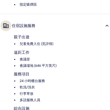
指定吸煙區
住宿設施服務
親子出遊
兒童免費入住 (見詳情)
遠距工作
會議室
會議場地 (646 平方英尺)
服務項目
24 小時櫃台服務
乾洗/洗衣
行李寄放
多語服務人員
綜合設施