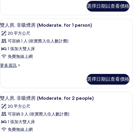
所
非
豪
的
選擇日期以查看價格
華
有
詳
吸
雙
情
相
煙
人
高級寢具、羽絨被、書桌、遮光布/窗
顯
4
房,
雙人房, 非吸煙房 (Moderate, for 1 person)
片
房
示
非
(Family
20 平方公尺
吸
雙
Room,
煙
可容納 1 人 (依實際入住人數計費)
人
房
for
1 張加大雙人床
(Family
房,
2
Room,
免費無線上網
非
people)
for
更
更多資訊
2
的
吸
多
people)
所
煙
雙
的
選擇日期以查看價格
人
有
詳
房
房,
情
相
(Moderate,
非
高級寢具、羽絨被、書桌、遮光布/窗
顯
4
吸
for
雙人房, 非吸煙房 (Moderate, for 2 people)
片
示
煙
1
20 平方公尺
房
雙
person)
(Moderate,
可容納 3 人 (依實際入住人數計費)
人
的
for
1 張加大雙人床
1
房,
所
person)
免費無線上網