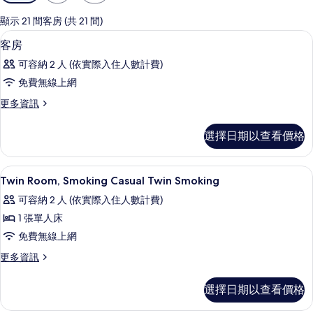
用
的
顯示 21 間客房 (共 21 間)
客
高級寢具、羽絨被、書桌、遮光布/窗
顯
1
客房
房
示
篩
可容納 2 人 (依實際入住人數計費)
客
選
免費無線上網
房
條
更
更多資訊
的
件
多
所
客
選擇日期以查看價格
房
有
的
相
詳
高級寢具、羽絨被、書桌、遮光布/窗
顯
1
情
Twin Room, Smoking Casual Twin Smoking
片
示
可容納 2 人 (依實際入住人數計費)
Twin
1 張單人床
Room,
免費無線上網
Smoking
Casual
更
更多資訊
多
Twin
Twin
Smoking
選擇日期以查看價格
Room,
的
Smoking