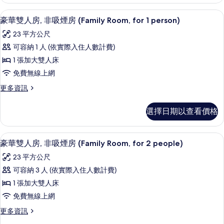
房,
3PAX)
吸
高級寢具、羽絨被、書桌、遮光布/窗
顯
的
4
煙
豪華雙人房, 非吸煙房 (Family Room, for 1 person)
示
房
所
23 平方公尺
(for
豪
有
3PAX)
可容納 1 人 (依實際入住人數計費)
華
的
相
1 張加大雙人床
詳
雙
片
情
免費無線上網
人
更
更多資訊
房,
多
非
豪
選擇日期以查看價格
華
吸
雙
煙
人
高級寢具、羽絨被、書桌、遮光布/窗
顯
4
房,
豪華雙人房, 非吸煙房 (Family Room, for 2 people)
房
示
非
(Family
23 平方公尺
吸
豪
Room,
煙
可容納 3 人 (依實際入住人數計費)
華
房
for
1 張加大雙人床
(Family
雙
1
Room,
免費無線上網
人
person)
for
更
更多資訊
1
的
房,
多
person)