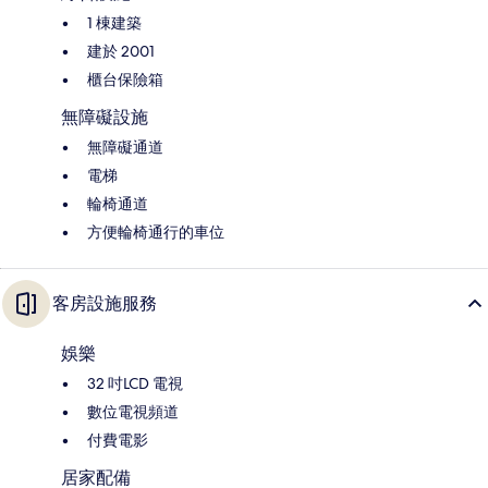
1 棟建築
建於 2001
櫃台保險箱
無障礙設施
無障礙通道
電梯
輪椅通道
方便輪椅通行的車位
客房設施服務
娛樂
32 吋LCD 電視
數位電視頻道
付費電影
居家配備