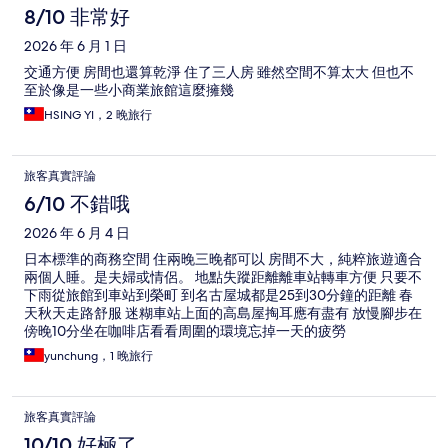
論
8/10 非常好
2026 年 6 月 1 日
交通方便 房間也還算乾淨 住了三人房 雖然空間不算太大 但也不
至於像是一些小商業旅館這麼擁幾
HSING YI，2 晚旅行
旅客真實評論
6/10 不錯哦
2026 年 6 月 4 日
日本標準的商務空間 住兩晚三晚都可以 房間不大，純粹旅遊適合
兩個人睡。是夫婦或情侶。 地點失蹤距離離車站轉車方便 只要不
下雨從旅館到車站到榮町 到名古屋城都是25到30分鐘的距離 春
天秋天走路舒服 迷糊車站上面的高島屋掏耳應有盡有 放慢腳步在
傍晚10分坐在咖啡店看看周圍的環境忘掉一天的疲勞
yunchung，1 晚旅行
旅客真實評論
10/10 好極了