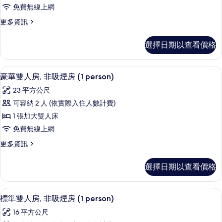
房,
有
的
免費無線上網
非
相
詳
更
更多資訊
情
吸
片
多
煙
雙
選擇日期以查看價格
人
房
房,
(Large,
非
高級寢具、羽絨被、書桌、遮光布/窗
顯
5
吸
1person)
豪華雙人房, 非吸煙房 (1 person)
示
煙
的
23 平方公尺
房
豪
所
(Large,
可容納 2 人 (依實際入住人數計費)
華
1person)
有
1 張加大雙人床
的
雙
相
詳
免費無線上網
人
情
片
更
更多資訊
房,
多
非
豪
選擇日期以查看價格
華
吸
雙
煙
人
高級寢具、羽絨被、書桌、遮光布/窗
顯
4
房,
標準雙人房, 非吸煙房 (1 person)
房
示
非
(1
16 平方公尺
吸
標