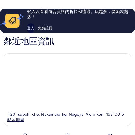
飯
市
1,005
1,012
店
中
則
則
登入以查看符合資格的折扣和禮遇。玩越多，獎勵就越
名
心
評
評
多！
古
論
論
屋
登入
免費註冊
市
中
鄰近地區資訊
心
1-23 Tsubaki-cho, Nakamura-ku, Nagoya, Aichi-ken, 453-0015
顯示地圖