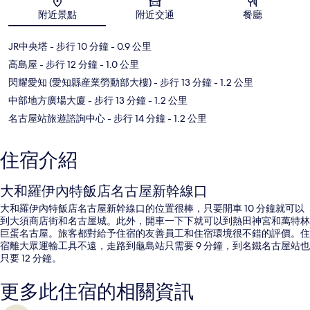
地圖
附近景點
附近交通
餐廳
JR中央塔
- 步行 10 分鐘
- 0.9 公里
高島屋
- 步行 12 分鐘
- 1.0 公里
閃耀愛知 (愛知縣産業勞動部大樓)
- 步行 13 分鐘
- 1.2 公里
中部地方廣場大廈
- 步行 13 分鐘
- 1.2 公里
名古屋站旅遊諮詢中心
- 步行 14 分鐘
- 1.2 公里
住宿介紹
大和羅伊內特飯店名古屋新幹線口
大和羅伊內特飯店名古屋新幹線口的位置很棒，只要開車 10 分鐘就可以
到大須商店街和名古屋城。此外，開車一下下就可以到熱田神宮和萬特林
巨蛋名古屋。旅客都對給予住宿的友善員工和住宿環境很不錯的評價。住
宿離大眾運輸工具不遠，走路到龜島站只需要 9 分鐘，到名鐵名古屋站也
只要 12 分鐘。
更多此住宿的相關資訊