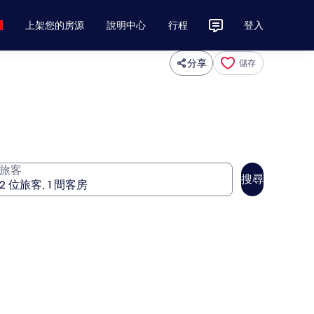
上架您的房源
說明中心
行程
登入
分享
儲存
旅客
搜尋