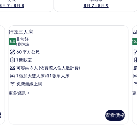
8月 7 - 8月 8
8月 7 - 8月 9
費無線上網、床單
行政三人房 | 起居區 | 32-吋 LCD 
顯
5
行政三人房
四
示
非常好
8.0
10
8.0 分，滿分 10 分
行
(1
1 則評論
則
政
60 平方公尺
評
三
1 間臥室
論)
人
可容納 3 人 (依實際入住人數計費)
房
1 張加大雙人床和 1 張單人床
的
免費無線上網
所
更
更
更多資訊
更
多
多
有
行
四
相
政
人
三
房
格
查看價格
片
人
的
房
詳
的
情
詳