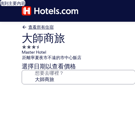
跳到主要內容
查看所有住宿
大師商旅
3.5
Master Hotel
星
距離寧夏夜市不遠的市中心飯店
級
選擇日期以查看價格
住
想要去哪裡？
宿
大
師
商
旅
的