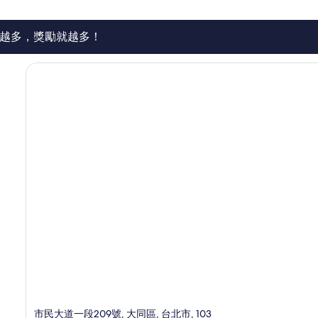
則
評
論
越多，獎勵就越多！
市民大道一段209號, 大同區, 台北市, 103