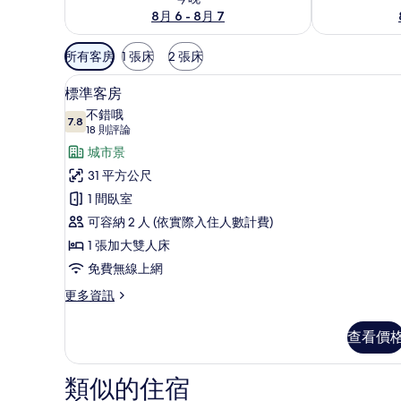
8月 6 - 8月 7
可
所有客房
1 張床
2 張床
用
標準客房 | 遮光布/窗簾、免
顯
的
4
標準客房
示
客
不錯哦
7.8
房
7.8 分，滿分 10 分
標
(18
18 則評論
篩
則
準
城市景
選
評
客
31 平方公尺
條
論)
房
1 間臥室
件
的
可容納 2 人 (依實際入住人數計費)
所
1 張加大雙人床
有
免費無線上網
相
更
更多資訊
多
片
標
查看價
準
客
房
類似的住宿
的