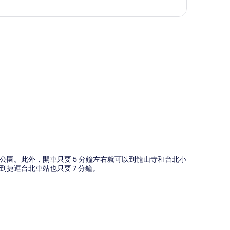
圖
公園。此外，開車只要 5 分鐘左右就可以到龍山寺和台北小
到捷運台北車站也只要 7 分鐘。