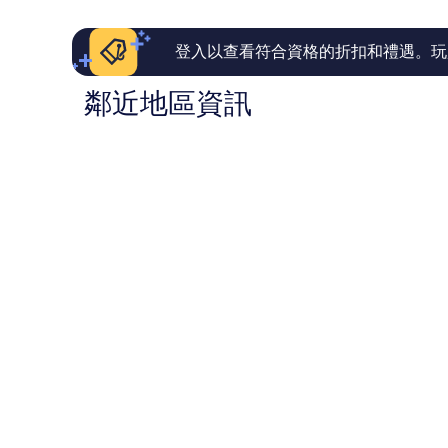
則
則
評
評
論
論
登入以查看符合資格的折扣和禮遇。玩
鄰近地區資訊