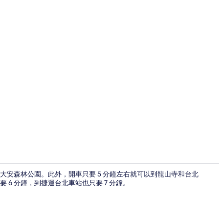
總統套房 |
和大安森林公園。此外，開車只要 5 分鐘左右就可以到龍山寺和台北
6 分鐘，到捷運台北車站也只要 7 分鐘。
露台/庭院