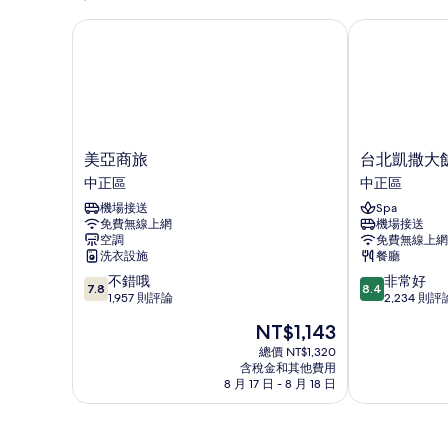
詳
情
美亞商旅
台北凱撒大飯
美
台
美亞商旅
台北凱撒大
亞
北
中正區
中正區
商
凱
機場接送
Spa
旅
撒
免費無線上網
機場接送
中
大
空調
免費無線上網
正
飯
洗衣設施
餐廳
區
店
7.8
8.4
不錯哦
非常好
中
7.8
8.4
分，
分，
1,957 則評論
2,234 則評
正
滿
滿
區
現
NT$1,143
分
分
在
10
10
總價 NT$1,320
價
含稅金和其他費用
分，
分，
格
8 月 17 日 - 8 月 18 日
不
非
為
錯
常
NT$1,143
哦，
好，
1,957
2,234