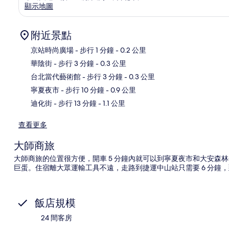
顯示地圖
附近景點
京站時尚廣場
- 步行 1 分鐘
- 0.2 公里
華陰街
- 步行 3 分鐘
- 0.3 公里
地
台北當代藝術館
- 步行 3 分鐘
- 0.3 公里
寧夏夜市
- 步行 10 分鐘
- 0.9 公里
迪化街
- 步行 13 分鐘
- 1.1 公里
查看更多
大師商旅
大師商旅的位置很方便，開車 5 分鐘內就可以到寧夏夜市和大安森林
巨蛋。住宿離大眾運輸工具不遠，走路到捷運中山站只需要 6 分鐘，
飯店規模
24 間客房