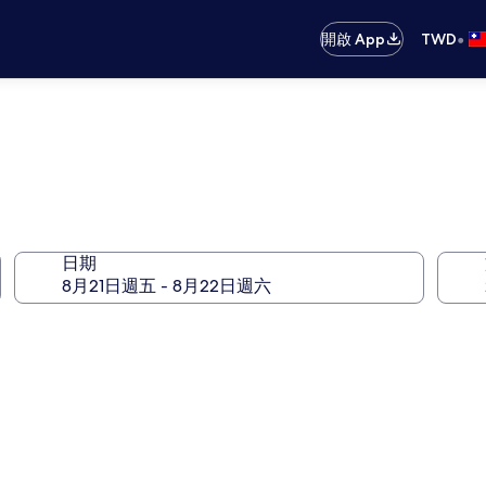
•
開啟 App
TWD
日期