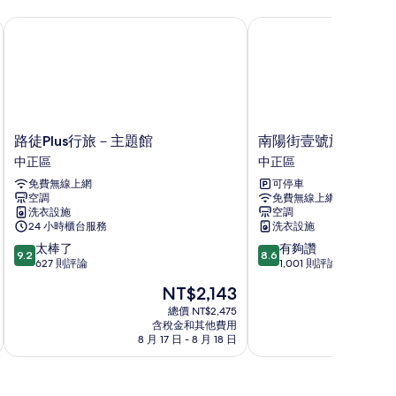
路徒Plus行旅－主題館
南陽街壹號旅店 - 青年
路
南
路徒Plus行旅－主題館
南陽街壹號旅店 - 青
徒
陽
中正區
中正區
Plus
街
免費無線上網
可停車
行
壹
空調
免費無線上網
旅
號
洗衣設施
空調
－
旅
24 小時櫃台服務
洗衣設施
主
店
9.2
8.6
太棒了
有夠讚
題
-
9.2
8.6
分，
分，
627 則評論
1,001 則評論
館
青
滿
滿
中
年
現
NT$2,143
分
分
正
旅
在
10
10
總價 NT$2,475
區
館
價
含稅金和其他費用
分，
分，
中
格
8 月 17 日 - 8 月 18 日
8 
太
有
正
為
棒
夠
區
NT$2,143
了，
讚，
627
1,001