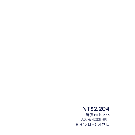
 遮光布/窗簾、免費無線上網、床單
行政三人房 | 起居區 | 32-吋 LCD
目
NT$2,204
前
總價 NT$2,546
的
含稅金和其他費用
行政三人房 | 遮光布/窗簾、免費無線
價
8 月 16 日 - 8 月 17 日
格
是