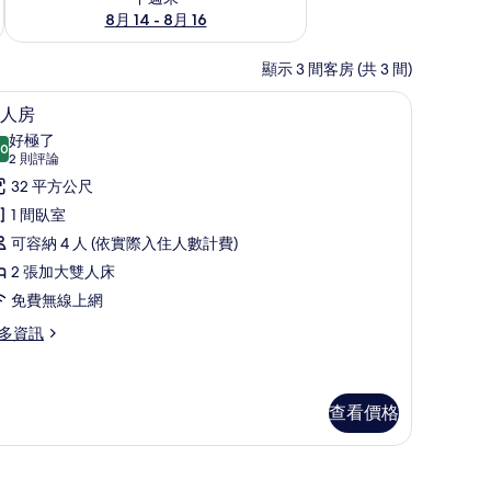
8月 14 - 8月 16
顯示 3 間客房 (共 3 間)
液晶電視、有線頻道、電視
四人房 | 遮光布/窗簾、免費無線上網、床單
顯
5
人房
示
好極了
.0
10.0 分，滿分 10 分
四
(2
2 則評論
則
人
32 平方公尺
評
房
1 間臥室
論)
的
可容納 4 人 (依實際入住人數計費)
所
2 張加大雙人床
有
免費無線上網
相
多資訊
片
查看價格