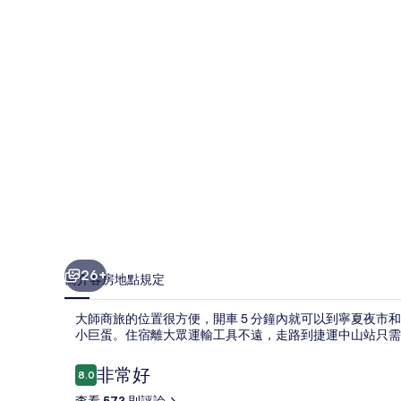
相
片
集
26+
簡介
客房
地點
規定
大師商旅的位置很方便，開車 5 分鐘內就可以到寧夏夜市
小巨蛋。住宿離大眾運輸工具不遠，走路到捷運中山站只需要 
評
非常好
8.0
8.0 分，滿分 10 分，
論
查看 573 則評論