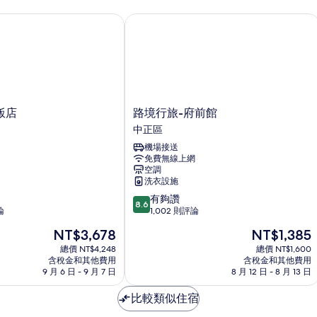
情
店
路境行旅-府前館
路
飯店
路境行旅-府前館
境
中正區
行
機場接送
旅-
免費無線上網
府
空調
前
洗衣設施
館
8.6
有夠讚
中
8.6
分，
論
1,002 則評論
正
滿
區
現
現
NT$3,678
NT$1,385
分
在
在
10
總價 NT$4,248
總價 NT$1,600
價
價
含稅金和其他費用
含稅金和其他費用
分，
格
格
9 月 6 日 - 9 月 7 日
8 月 12 日 - 8 月 13 日
有
為
為
夠
NT$3,678
NT$1,385
比較類似住宿
讚，
1,002