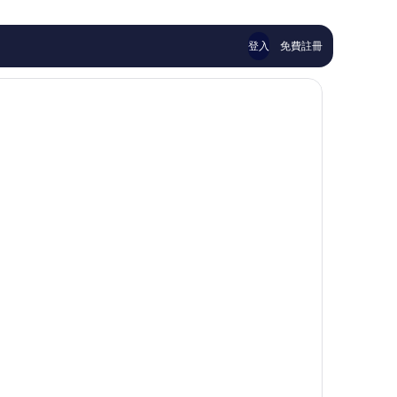
則
則
評
評
論
論
登入
免費註冊