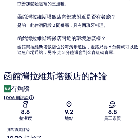
或善加體驗這裡的三溫暖。
函館灣拉維斯塔飯店內部或附近是否有餐廳？
是的，此住宿附設 2 間餐廳，具有西班牙料理。
函館灣拉維斯塔飯店附近的環境怎麼樣？
函館灣拉維斯塔飯店位於海濱步道區，走路只要 6 分鐘就可以抵
達魚市場通站，另外 走 3 分鐘還會到金森紅磚倉庫。
函館灣拉維斯塔飯店的評論
評
論
有夠讚
8.8
1,006 則評論
8.8
9.2
8.8
整潔度
地點
員工素質
評
旅客真實評論
論