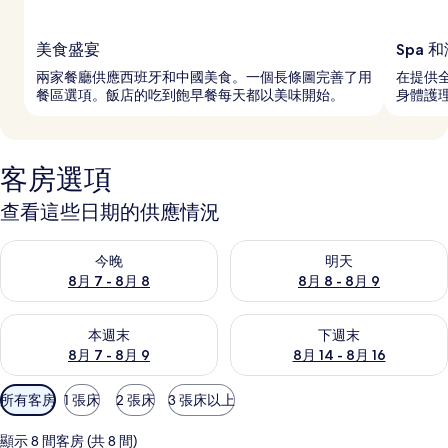
美食盛宴
Spa 
兩家餐廳供應西班牙和中國美食。一個長條圖完善了用
在提供全
餐區選項。飯店的吃到飽早餐每天都以美味開始。
身體護
客房選項
查看這些日期的供應情況
查看今晚 (8月 7 - 8月 8) 的供應情況
查看明天 (8月 8 - 8月 9) 的
今晚
明天
8月 7 - 8月 8
8月 8 - 8月 9
查看本週末 (8月 7 - 8月 9) 的供應情況
查看下週末 (8月 14 - 8月 16)
本週末
下週末
8月 7 - 8月 9
8月 14 - 8月 16
可
所有客房
1 張床
2 張床
3 張床以上
用
的
顯示 8 間客房 (共 8 間)