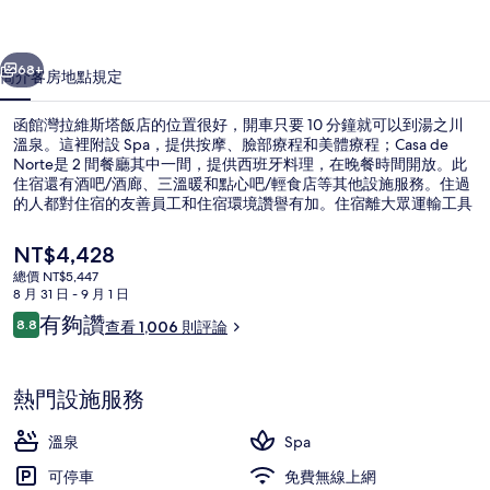
塔
一個
下一個
飯
68+
簡介
客房
地點
規定
店
函館灣拉維斯塔飯店的位置很好，開車只要 10 分鐘就可以到湯之川
的
溫泉。這裡附設 Spa，提供按摩、臉部療程和美體療程；Casa de
Norte是 2 間餐廳其中一間，提供西班牙料理，在晚餐時間開放。此
相
住宿還有酒吧/酒廊、三溫暖和點心吧/輕食店等其他設施服務。住過
片
的人都對住宿的友善員工和住宿環境讚譽有加。住宿離大眾運輸工具
不遠，走路到魚市場通站只要 6 分鐘，到十字街站也只要 7 分鐘。
集
目
NT$4,428
前
總價 NT$5,447
的
8 月 31 日 - 9 月 1 日
公共浴池
價
評
有夠讚
8.8
查看 1,006 則評論
格
8.8 分，滿分 10 分，
論
是
NT$4,428
熱門設施服務
溫泉
Spa
可停車
免費無線上網