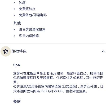
冰箱
免費瓶裝水
免費茶包/即溶咖啡
其他
每日客房清潔服務
客房內保險箱
住宿特色
Spa
旅客可在此飯店享受全套 Spa 服務，寵愛呵護自己。服務項目
包括臉部療程以及美體療程。住宿提供各式療程，其中包括芳
療。
公共浴池/溫泉提供室內礦物溫泉 (日式溫泉)，為男女分開，日
式浴池開放時間為 15:00 到 22:00。住宿附設溫泉。
餐飲