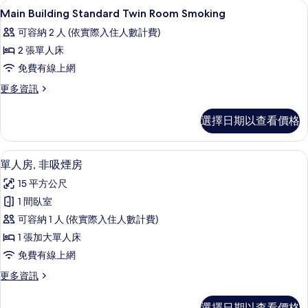
所
羽絨被、客房內保險箱、書桌、筆電工
顯
1
Room
Main Building Standard Twin Room Smoking
有
示
Smoking
可容納 2 人 (依實際入住人數計費)
的
相
Main
詳
2 張單人床
片
Building
情
免費有線上網
Standard
Twin
更
更多資訊
多
Room
Main
Smoking
選擇日期以查看價格
Building
的
Standard
Twin
所
羽絨被、客房內保險箱、書桌、筆電工
顯
9
Room
單人房, 非吸煙房
有
示
Smoking
15 平方公尺
的
相
單
詳
1 間臥室
片
人
情
可容納 1 人 (依實際入住人數計費)
房,
1 張加大單人床
非
免費有線上網
吸
更
更多資訊
煙
多
房
單
選擇日期以查看價格