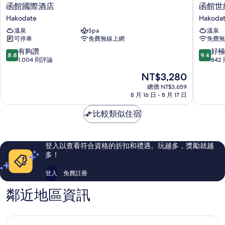
函
函
函館國際酒店
函館世紀
館
館
Hakodate
Hakoda
國
世
溫泉
Spa
溫泉
際
紀
可停車
免費無線上網
免費無
酒
濱
店
海
8.8
9.4
有夠讚
好極
8.8
9.4
Hakodate
SPA
分，
分，
1,004 則評論
842
飯
滿
滿
現
NT$3,280
店
分
分
在
Hakoda
10
10
總價 NT$3,659
價
8 月 16 日 - 8 月 17 日
分，
分，
格
有
好
為
比較類似住宿
夠
極
NT$3,280
讚，
了，
1,004
842
則
則
登入以查看符合資格的折扣和禮遇。玩越多，獎勵就越
評
評
多！
論
論
登入
免費註冊
鄰近地區資訊