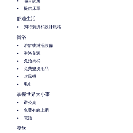
隔音設施
提供床單
舒適生活
獨特裝潢和設計風格
衛浴
浴缸或淋浴設備
淋浴花灑
免治馬桶
免費盥洗用品
吹風機
毛巾
掌握世界大小事
辦公桌
免費有線上網
電話
餐飲