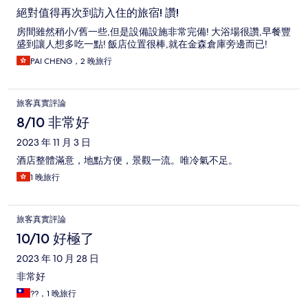
絕對值得再次到訪入住的旅宿! 讚!
房間雖然稍小/舊一些,但是設備設施非常完備! 大浴場很讚,早餐豐
盛到讓人想多吃一點! 飯店位置很棒,就在金森倉庫旁邊而已!
PAI CHENG，2 晚旅行
旅客真實評論
8/10 非常好
2023 年 11 月 3 日
酒店整體滿意，地點方便，景觀一流。唯冷氣不足。
1 晚旅行
旅客真實評論
10/10 好極了
2023 年 10 月 28 日
非常好
??，1 晚旅行