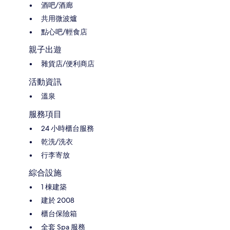
酒吧/酒廊
共用微波爐
點心吧/輕食店
親子出遊
雜貨店/便利商店
活動資訊
溫泉
服務項目
24 小時櫃台服務
乾洗/洗衣
行李寄放
綜合設施
1 棟建築
建於 2008
櫃台保險箱
全套 Spa 服務