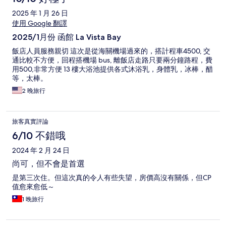
2025 年 1 月 26 日
使用 Google 翻譯
2025/1月份 函館 La Vista Bay
飯店人員服務親切 這次是從海關機場過來的，搭計程車4500, 交
通比較不方便，回程搭機場 bus, 離飯店走路只要兩分鐘路程，費
用500,非常方便 13 樓大浴池提供各式沐浴乳，身體乳，冰棒，醋
等，太棒。
2 晚旅行
旅客真實評論
6/10 不錯哦
2024 年 2 月 24 日
尚可，但不會是首選
是第三次住。但這次真的令人有些失望，房價高沒有關係，但CP
值愈來愈低～
1 晚旅行