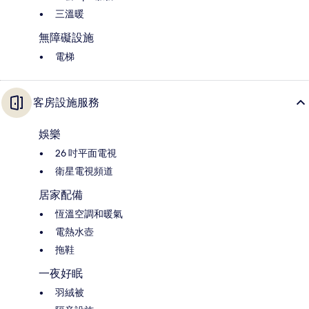
三溫暖
無障礙設施
電梯
客房設施服務
娛樂
26 吋平面電視
衛星電視頻道
居家配備
恆溫空調和暖氣
電熱水壺
拖鞋
一夜好眠
羽絨被