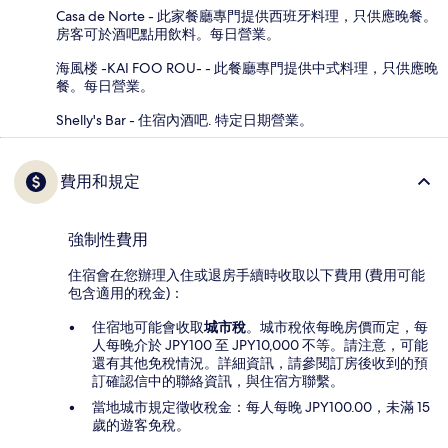
Casa de Norte - 此家餐廳專門提供西班牙料理，只供應晚餐。
房客可於酒吧點用飲料。每日營業。
海風楼 -KAI FOO ROU- - 此餐廳專門提供中式料理，只供應晚
餐。每日營業。
Shelly's Bar - 住宿內酒吧. 特定日期營業。
費用和規定
強制性費用
住宿會在您辦理入住或退房手續時收取以下費用 (費用可能
包含適用的稅金)：
住宿地可能會收取
城市稅
。城市稅依每晚房價而定，每
人每晚介於 JPY100 至 JPY10,000 不等。請注意，可能
還有其他免稅情況。詳細資訊，請參閱訂房後收到的預
訂確認信中的聯絡資訊，與住宿方聯繫。
當地城市規定徵收稅金：每人每晚 JPY100.00，未滿 15
歲的遊客免稅。