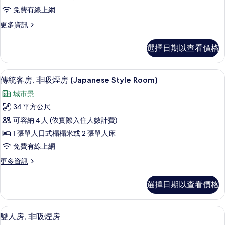
床
免費有線上網
房,
更
更多資訊
非
多
吸
豪
選擇日期以查看價格
華
煙
雙
房
床
羽絨被、客房內保險箱、書桌、筆電工
顯
9
房,
傳統客房, 非吸煙房 (Japanese Style Room)
的
示
非
所
城市景
吸
傳
煙
有
34 平方公尺
統
房
相
可容納 4 人 (依實際入住人數計費)
的
客
詳
片
1 張單人日式榻榻米或 2 張單人床
房,
情
免費有線上網
非
更
更多資訊
吸
多
煙
傳
選擇日期以查看價格
統
房
客
(Japanese
房,
羽絨被、客房內保險箱、書桌、筆電工
顯
7
非
Style
雙人房, 非吸煙房
示
吸