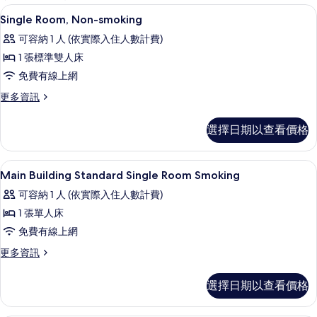
客
羽絨被、客房內保險箱、書桌、筆電工
顯
6
Single Room, Non-smoking
房
示
篩
可容納 1 人 (依實際入住人數計費)
Single
選
1 張標準雙人床
Room,
條
免費有線上網
Non-
件
smoking
更
更多資訊
多
的
Single
選擇日期以查看價格
所
Room,
Non-
有
smoking
羽絨被、客房內保險箱、書桌、筆電工
顯
相
1
的
Main Building Standard Single Room Smoking
示
詳
片
可容納 1 人 (依實際入住人數計費)
情
Main
1 張單人床
Building
免費有線上網
Standard
Single
更
更多資訊
多
Room
Main
Smoking
選擇日期以查看價格
Building
的
Standard
Single