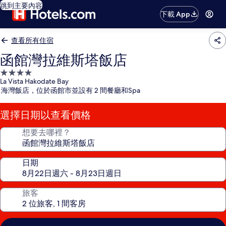
跳到主要內容
下載 App
查看所有住宿
函館灣拉維斯塔飯店
4.0
La Vista Hakodate Bay
星
海灣飯店，位於函館市並設有 2 間餐廳和Spa
級
住
選擇日期以查看價格
宿
想要去哪裡？
日期
旅客