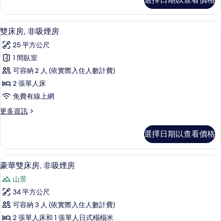
人
的
房,
所
非
羽絨被、客房內保險箱、書桌、筆電工
顯
6
吸
雙床房, 非吸煙房
有
示
煙
相
25 平方公尺
房
雙
的
片
1 間臥室
床
詳
可容納 2 人 (依實際入住人數計費)
情
房,
2 張單人床
非
免費有線上網
吸
更
更多資訊
煙
多
房
雙
選擇日期以查看價格
床
的
房,
所
非
羽絨被、客房內保險箱、書桌、筆電工
顯
11
吸
豪華雙床房, 非吸煙房
有
示
煙
相
山景
房
豪
的
片
34 平方公尺
華
詳
可容納 3 人 (依實際入住人數計費)
情
雙
2 張單人床和 1 張單人日式榻榻米