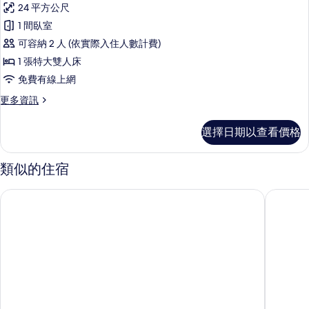
Room)
24 平方公尺
煙
雙
的
房
1 間臥室
人
(Japanese
所
可容納 2 人 (依實際入住人數計費)
Style
房,
有
Room)
1 張特大雙人床
非
相
的
免費有線上網
詳
吸
片
情
更
更多資訊
煙
多
房
雙
選擇日期以查看價格
人
的
房,
所
非
類似的住宿
吸
有
煙
函館國際酒店
函館世紀濱
相
房
的
片
詳
情