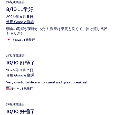
旅客真實評論
8/10 非常好
2026 年 6 月 5 日
使用 Google 翻譯
朝食の海鮮が美味かった！ 温泉は泉質も良くて、掛け流し風呂
もあり満足！
Tokuya，1 晚旅行
旅客真實評論
10/10 好極了
2026 年 4 月 2 日
使用 Google 翻譯
Very comfortable environment and great breakfast.
Emily，1 晚旅行
旅客真實評論
10/10 好極了