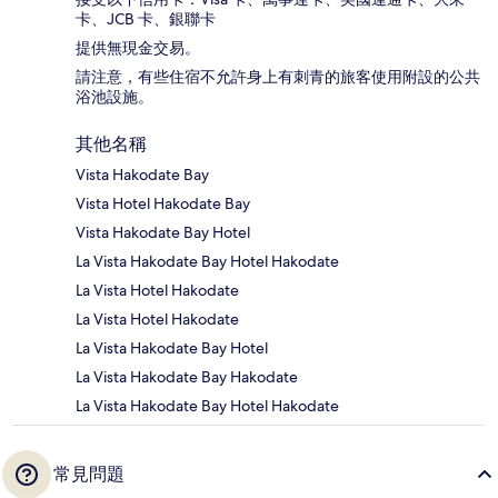
卡、JCB 卡、銀聯卡
提供無現金交易。
請注意，有些住宿不允許身上有刺青的旅客使用附設的公共
浴池設施。
其他名稱
Vista Hakodate Bay
Vista Hotel Hakodate Bay
Vista Hakodate Bay Hotel
La Vista Hakodate Bay Hotel Hakodate
La Vista Hotel Hakodate
La Vista Hotel Hakodate
La Vista Hakodate Bay Hotel
La Vista Hakodate Bay Hakodate
La Vista Hakodate Bay Hotel Hakodate
常見問題