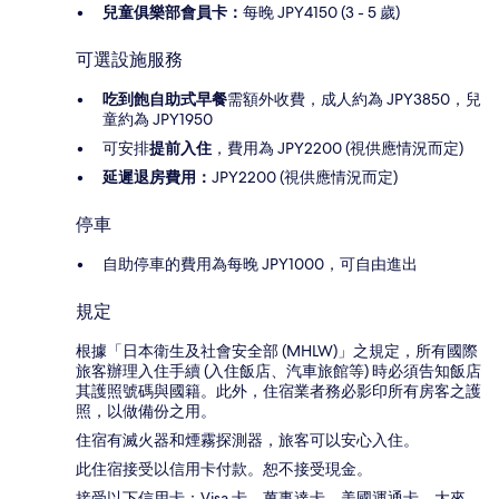
兒童俱樂部會員卡：
每晚 JPY4150 (3 - 5 歲)
可選設施服務
吃到飽自助式早餐
需額外收費，成人約為 JPY3850，兒
童約為 JPY1950
可安排
提前入住
，費用為 JPY2200 (視供應情況而定)
延遲退房費用：
JPY2200 (視供應情況而定)
停車
自助停車的費用為每晚 JPY1000，可自由進出
規定
根據「日本衛生及社會安全部 (MHLW)」之規定，所有國際
旅客辦理入住手續 (入住飯店、汽車旅館等) 時必須告知飯店
其護照號碼與國籍。此外，住宿業者務必影印所有房客之護
照，以做備份之用。
住宿有滅火器和煙霧探測器，旅客可以安心入住。
此住宿接受以信用卡付款。恕不接受現金。
接受以下信用卡：Visa 卡、萬事達卡、美國運通卡、大來